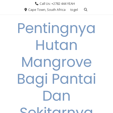
Skip
Call Us: +2782 444 YEAH
to
Cape Town, South Africa
togel
content
Pentingnya
Hutan
Mangrove
Bagi Pantai
Dan
Sekitarnya