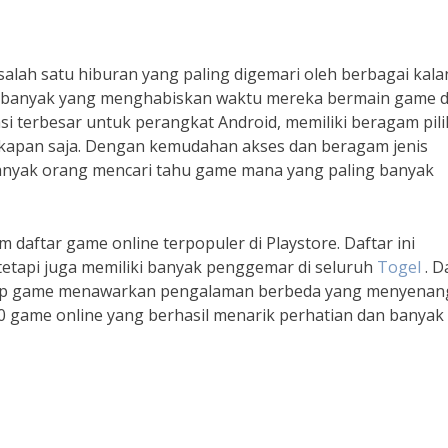
i salah satu hiburan yang paling digemari oleh berbagai kal
, banyak yang menghabiskan waktu mereka bermain game d
asi terbesar untuk perangkat Android, memiliki beragam pil
 kapan saja. Dengan kemudahan akses dan beragam jenis
banyak orang mencari tahu game mana yang paling banyak
 daftar game online terpopuler di Playstore. Daftar ini
etapi juga memiliki banyak penggemar di seluruh
Togel
. D
tiap game menawarkan pengalaman berbeda yang menyenan
0 game online yang berhasil menarik perhatian dan banyak