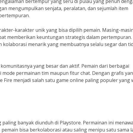
pengalaman bertempur yang seru di pulau yang penuh den
gan mengumpulkan senjata, peralatan, dan sejumlah item
pertempuran.
arakter-karakter unik yang bisa dipilih pemain. Masing-masi
pat memberikan keuntungan strategis dalam pertempuran.
an kolaborasi menarik yang membuatnya selalu segar dan ti
n komunitasnya yang besar dan aktif. Pemain dari berbagai
lui mode permainan tim maupun fitur chat. Dengan grafis ya
 Fire menjadi salah satu game online paling populer yang 
 paling banyak diunduh di Playstore. Permainan ini menaw
pemain bisa berkolaborasi atau saling menipu satu sama la