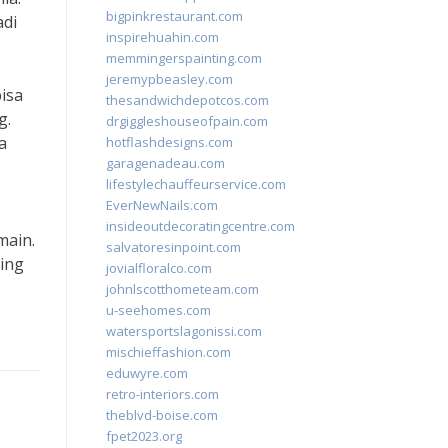
bigpinkrestaurant.com
adi
inspirehuahin.com
memmingerspainting.com
jeremypbeasley.com
isa
thesandwichdepotcos.com
g.
drgiggleshouseofpain.com
a
hotflashdesigns.com
garagenadeau.com
lifestylechauffeurservice.com
EverNewNails.com
insideoutdecoratingcentre.com
main.
salvatoresinpoint.com
ling
jovialfloralco.com
johnlscotthometeam.com
u-seehomes.com
watersportslagonissi.com
mischieffashion.com
eduwyre.com
retro-interiors.com
theblvd-boise.com
fpet2023.org