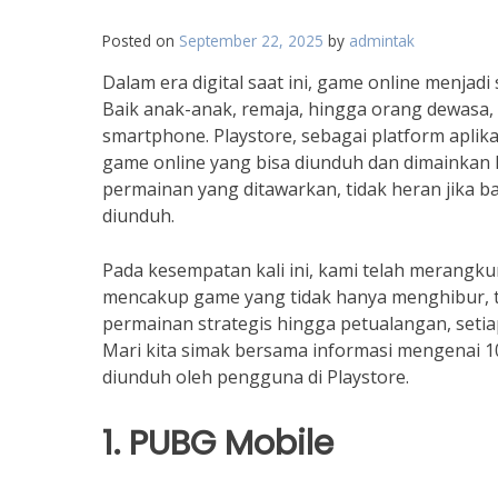
Posted on
September 22, 2025
by
admintak
Dalam era digital saat ini, game online menjad
Baik anak-anak, remaja, hingga orang dewasa
smartphone. Playstore, sebagai platform aplik
game online yang bisa diunduh dan dimainkan
permainan yang ditawarkan, tidak heran jika 
diunduh.
Pada kesempatan kali ini, kami telah merangkum
mencakup game yang tidak hanya menghibur, t
permainan strategis hingga petualangan, se
Mari kita simak bersama informasi mengenai 1
diunduh oleh pengguna di Playstore.
1. PUBG Mobile