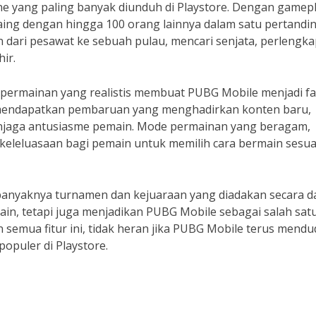
e yang paling banyak diunduh di Playstore. Dengan gamep
aing dengan hingga 100 orang lainnya dalam satu pertandi
n dari pesawat ke sebuah pulau, mencari senjata, perlengka
ir.
permainan yang realistis membuat PUBG Mobile menjadi fa
ng mendapatkan pembaruan yang menghadirkan konten baru,
enjaga antusiasme pemain. Mode permainan yang beragam,
 keleluasaan bagi pemain untuk memilih cara bermain sesua
banyaknya turnamen dan kejuaraan yang diadakan secara da
ain, tetapi juga menjadikan PUBG Mobile sebagai salah sat
n semua fitur ini, tidak heran jika PUBG Mobile terus mendu
populer di Playstore.