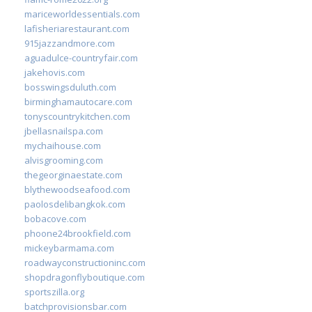
mariceworldessentials.com
lafisheriarestaurant.com
915jazzandmore.com
aguadulce-countryfair.com
jakehovis.com
bosswingsduluth.com
birminghamautocare.com
tonyscountrykitchen.com
jbellasnailspa.com
mychaihouse.com
alvisgrooming.com
thegeorginaestate.com
blythewoodseafood.com
paolosdelibangkok.com
bobacove.com
phoone24brookfield.com
mickeybarmama.com
roadwayconstructioninc.com
shopdragonflyboutique.com
sportszilla.org
batchprovisionsbar.com