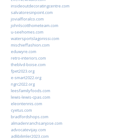
insideoutdecoratingcentre.com
salvatoresinpoint.com
jovialfloralco.com
johnlscotthometeam.com
u-seehomes.com
watersportslagonissi.com
mischieffashion.com
eduwyre.com
retro-interiors.com
theblvd-boise.com
fpet2023.org
e-smart2022.org
ngrc2022.org
leesfamilyfoods.com
lewis-lewis-cpas.com
eleontennis.com
cyetus.com
bradfordshops.com
almadenranchsanjose.com
advocatevijay.com
adlibilimler2023.com