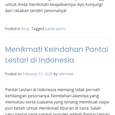
untuk Anda menikmati keajaibannya. Ayo kunjungi
dan rasakan sendiri pesonanya!
Posted in
Blog
Tagged
pantai alami
Menikmati Keindahan Pantai
Lestari di Indonesia
Posted on
February 21, 2026
by
admintak
Pantai Lestari di Indonesia memang tidak pernah
kehilangan pesonanya. Keindahan alamnya yang
memukau serta suasana yang tenang membuat siapa
pun betah untuk menikmati liburan di sana. Salah
satu pantai yang sangat populer adalah Pantai Lestari