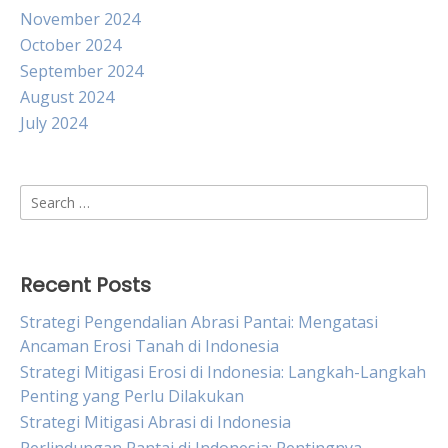
November 2024
October 2024
September 2024
August 2024
July 2024
Search
for:
Recent Posts
Strategi Pengendalian Abrasi Pantai: Mengatasi
Ancaman Erosi Tanah di Indonesia
Strategi Mitigasi Erosi di Indonesia: Langkah-Langkah
Penting yang Perlu Dilakukan
Strategi Mitigasi Abrasi di Indonesia