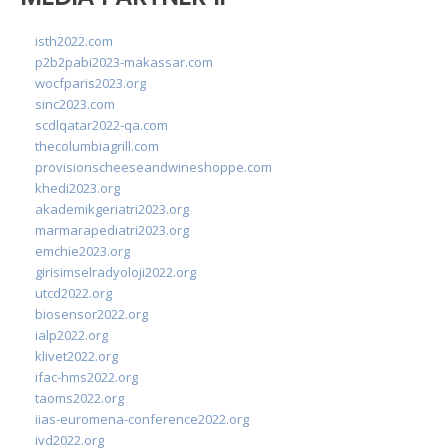
isth2022.com
p2b2pabi2023-makassar.com
wocfparis2023.org
sinc2023.com
scdlqatar2022-qa.com
thecolumbiagrill.com
provisionscheeseandwineshoppe.com
khedi2023.org
akademikgeriatri2023.org
marmarapediatri2023.org
emchie2023.org
girisimselradyoloji2022.org
utcd2022.org
biosensor2022.org
ialp2022.org
klivet2022.org
ifac-hms2022.org
taoms2022.org
iias-euromena-conference2022.org
ivd2022.org