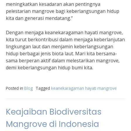
meningkatkan kesadaran akan pentingnya
pelestarian mangrove bagi keberlangsungan hidup
kita dan generasi mendatang.”
Dengan menjaga keanekaragaman hayati mangrove,
kita turut berkontribusi dalam menjaga keberlanjutan
lingkungan laut dan menjamin keberlangsungan
hidup berbagai jenis biota laut. Mari kita bersama-
sama berperan aktif dalam melestarikan mangrove,
demi keberlangsungan hidup bumi kita.
Posted in
Blog
Tagged
keanekaragaman hayati mangrove
Keajaiban Biodiversitas
Mangrove di Indonesia