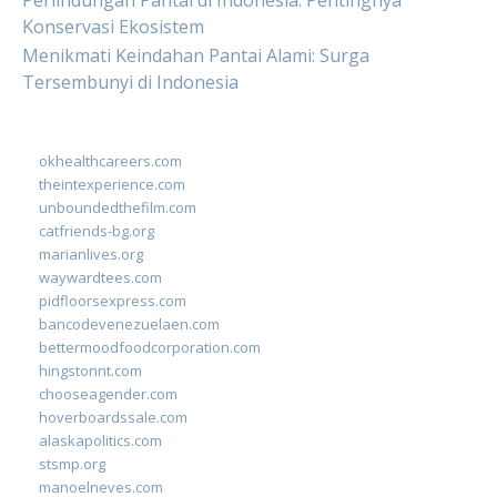
Perlindungan Pantai di Indonesia: Pentingnya
Konservasi Ekosistem
Menikmati Keindahan Pantai Alami: Surga
Tersembunyi di Indonesia
okhealthcareers.com
theintexperience.com
unboundedthefilm.com
catfriends-bg.org
marianlives.org
waywardtees.com
pidfloorsexpress.com
bancodevenezuelaen.com
bettermoodfoodcorporation.com
hingstonnt.com
chooseagender.com
hoverboardssale.com
alaskapolitics.com
stsmp.org
manoelneves.com