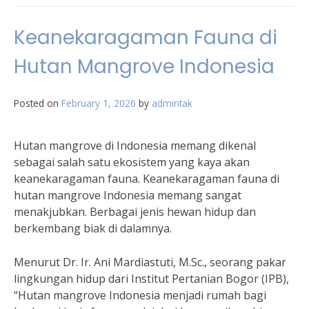
Keanekaragaman Fauna di
Hutan Mangrove Indonesia
Posted on
February 1, 2026
by
admintak
Hutan mangrove di Indonesia memang dikenal
sebagai salah satu ekosistem yang kaya akan
keanekaragaman fauna. Keanekaragaman fauna di
hutan mangrove Indonesia memang sangat
menakjubkan. Berbagai jenis hewan hidup dan
berkembang biak di dalamnya.
Menurut Dr. Ir. Ani Mardiastuti, M.Sc., seorang pakar
lingkungan hidup dari Institut Pertanian Bogor (IPB),
“Hutan mangrove Indonesia menjadi rumah bagi