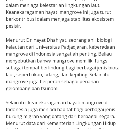
dalam menjaga kelestarian lingkungan laut.
Keanekaragaman hayati mangrove ini juga turut
berkontribusi dalam menjaga stabilitas ekosistem
pesisir.
Menurut Dr. Yayat Dhahiyat, seorang ahli biologi
kelautan dari Universitas Padjadjaran, keberadaan
mangrove di Indonesia sangatlah penting. Beliau
menyebutkan bahwa mangrove memiliki fungsi
sebagai tempat berlindung bagi berbagai jenis biota
laut, seperti ikan, udang, dan kepiting. Selain itu,
mangrove juga berperan sebagai penahan
gelombang dan tsunami.
Selain itu, keanekaragaman hayati mangrove di
Indonesia juga menjadi habitat bagi berbagai jenis
burung migran yang datang dari berbagai negara.
Menurut data dari Kementerian Lingkungan Hidup