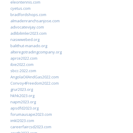
eleontennis.com
cyetus.com
bradfordshops.com
almadenranchsanjose.com
advocatevijay.com
adlibilimler2023.com
naswwebed.org
balithut-manado.org
alteregotradingcompany.org
aprce2022.com
ibie2022.com
sbcc-2022.com
AngolaOilAndGas2022.com
Convoy4Freedom2022.com
grur2023.org
hkhk2023.org
napm2023.org
apsdfd2023.org
forumausape2023.com
imkl2023.com
careerfaircsd2023.com