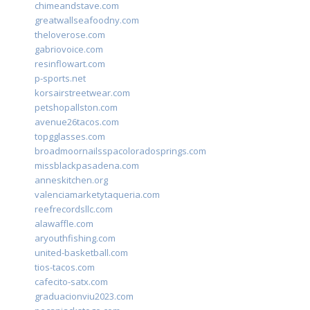
chimeandstave.com
greatwallseafoodny.com
theloverose.com
gabriovoice.com
resinflowart.com
p-sports.net
korsairstreetwear.com
petshopallston.com
avenue26tacos.com
topgglasses.com
broadmoornailsspacoloradosprings.com
missblackpasadena.com
anneskitchen.org
valenciamarketytaqueria.com
reefrecordsllc.com
alawaffle.com
aryouthfishing.com
united-basketball.com
tios-tacos.com
cafecito-satx.com
graduacionviu2023.com