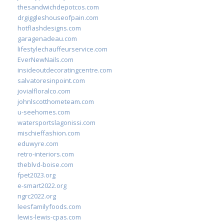
thesandwichdepotcos.com
drgiggleshouseofpain.com
hotflashdesigns.com
garagenadeau.com
lifestylechauffeurservice.com
EverNewNails.com
insideoutdecoratingcentre.com
salvatoresinpoint.com
jovialfloralco.com
johnlscotthometeam.com
u-seehomes.com
watersportslagonissi.com
mischieffashion.com
eduwyre.com
retro-interiors.com
theblvd-boise.com
fpet2023.org
e-smart2022.org
ngrc2022.org
leesfamilyfoods.com
lewis-lewis-cpas.com