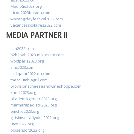
apsth2023.com
MedItRio2023.org
lcicon2023boston.com
waitangidayfestival2022.com
vacancesscolaires2022.com
MEDIA PARTNER II
isth2022.com
p2b2pabi2023-makassar.com
wocfparis2023.org
sinc2023.com
scdlqatar2022-qa.com
thecolumbiagrill.com
provisionscheeseandwineshoppe.com
khedi2023.org
akademikgeriatri2023.org
marmarapediatri2023.org
emchie2023.org
girisimselradyoloji2022.org
utcd2022.org
biosensor2022.org