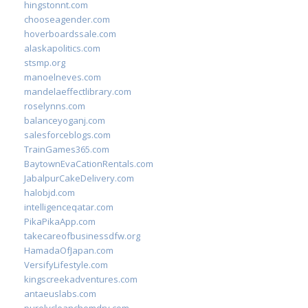
hingstonnt.com
chooseagender.com
hoverboardssale.com
alaskapolitics.com
stsmp.org
manoelneves.com
mandelaeffectlibrary.com
roselynns.com
balanceyoganj.com
salesforceblogs.com
TrainGames365.com
BaytownEvaCationRentals.com
JabalpurCakeDelivery.com
halobjd.com
intelligenceqatar.com
PikaPikaApp.com
takecareofbusinessdfw.org
HamadaOfJapan.com
VersifyLifestyle.com
kingscreekadventures.com
antaeuslabs.com