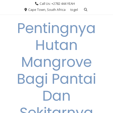
Skip
Call Us: +2782 444 YEAH
to
Cape Town, South Africa
togel
content
Pentingnya
Hutan
Mangrove
Bagi Pantai
Dan
Sekitarnya