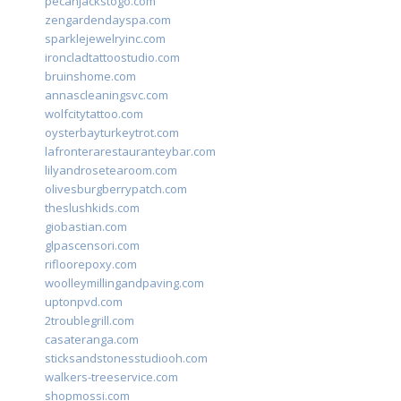
pecanjackstogo.com
zengardendayspa.com
sparklejewelryinc.com
ironcladtattoostudio.com
bruinshome.com
annascleaningsvc.com
wolfcitytattoo.com
oysterbayturkeytrot.com
lafronterarestauranteybar.com
lilyandrosetearoom.com
olivesburgberrypatch.com
theslushkids.com
giobastian.com
glpascensori.com
rifloorepoxy.com
woolleymillingandpaving.com
uptonpvd.com
2troublegrill.com
casateranga.com
sticksandstonesstudiooh.com
walkers-treeservice.com
shopmossi.com