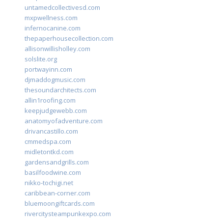
untamedcollectivesd.com
mxpwellness.com
infernocanine.com
thepaperhousecollection.com
allisonwillisholley.com
solslite.org
portwayinn.com
djmaddogmusic.com
thesoundarchitects.com
allin1roofing.com
keepjudgewebb.com
anatomyofadventure.com
drivancastillo.com
cmmedspa.com
midletontkd.com
gardensandgrills.com
basilfoodwine.com
nikko-tochigi.net
caribbean-corner.com
bluemoongiftcards.com
rivercitysteampunkexpo.com