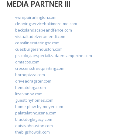
MEDIA PARTNER III
vwrepairarlington.com
cleaningservicebaltimore-md.com
beckslandscapeandfence.com
vistaaltadelveramendi.com
coastlinecateringnc.com
cuesburgershouston.com
psicologiaespecializadaencampeche.com
dmtacos.com
crescentstreetprinting.com
hornopizza.com
driveadragster.com
hematologa.com
lizaivanov.com
guesttinyhomes.com
home-plow-by-meyer.com
palatelatincuisine.com
blackdoglegacy.com
eatvivahouston.com
thebigshowok.com