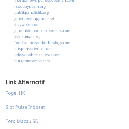
tribratanews-polreskebumen.com
rsudbayuasih.org
publikjurnalistik.org
juneteenthapparel.net
italywarm.com
journaloffinanceeconomics.com
kvk-kumari.org
foodscienceandtechnology.com
scisportsscience.com
addisababacuisineaz.com
burgerimcamas.com
Link Alternatif
Togel HK
Slot Pulsa Indosat
Toto Macau 5D