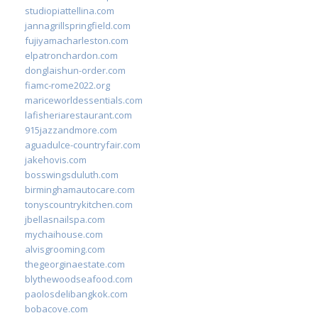
studiopiattellina.com
jannagrillspringfield.com
fujiyamacharleston.com
elpatronchardon.com
donglaishun-order.com
fiamc-rome2022.org
mariceworldessentials.com
lafisheriarestaurant.com
915jazzandmore.com
aguadulce-countryfair.com
jakehovis.com
bosswingsduluth.com
birminghamautocare.com
tonyscountrykitchen.com
jbellasnailspa.com
mychaihouse.com
alvisgrooming.com
thegeorginaestate.com
blythewoodseafood.com
paolosdelibangkok.com
bobacove.com