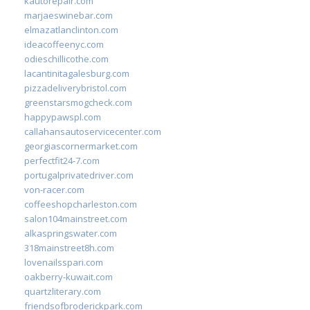
kautorepair.com
marjaeswinebar.com
elmazatlanclinton.com
ideacoffeenyc.com
odieschillicothe.com
lacantinitagalesburg.com
pizzadeliverybristol.com
greenstarsmogcheck.com
happypawspl.com
callahansautoservicecenter.com
georgiascornermarket.com
perfectfit24-7.com
portugalprivatedriver.com
von-racer.com
coffeeshopcharleston.com
salon104mainstreet.com
alkaspringswater.com
318mainstreet8h.com
lovenailsspari.com
oakberry-kuwait.com
quartzliterary.com
friendsofbroderickpark.com