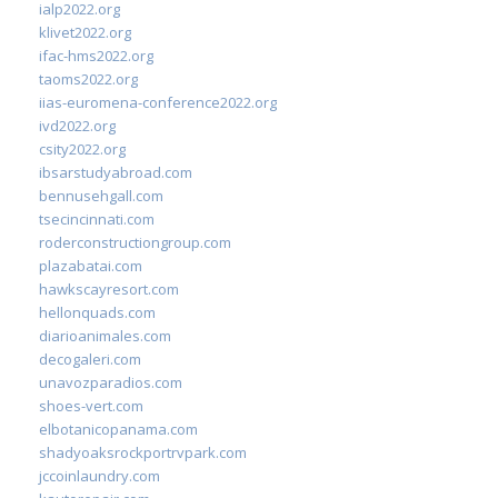
ialp2022.org
klivet2022.org
ifac-hms2022.org
taoms2022.org
iias-euromena-conference2022.org
ivd2022.org
csity2022.org
ibsarstudyabroad.com
bennusehgall.com
tsecincinnati.com
roderconstructiongroup.com
plazabatai.com
hawkscayresort.com
hellonquads.com
diarioanimales.com
decogaleri.com
unavozparadios.com
shoes-vert.com
elbotanicopanama.com
shadyoaksrockportrvpark.com
jccoinlaundry.com