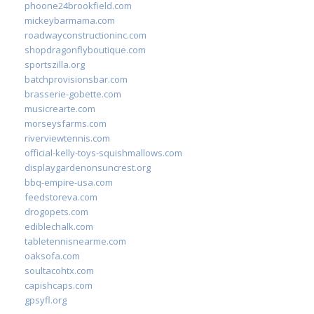
phoone24brookfield.com
mickeybarmama.com
roadwayconstructioninc.com
shopdragonflyboutique.com
sportszilla.org
batchprovisionsbar.com
brasserie-gobette.com
musicrearte.com
morseysfarms.com
riverviewtennis.com
official-kelly-toys-squishmallows.com
displaygardenonsuncrest.org
bbq-empire-usa.com
feedstoreva.com
drogopets.com
ediblechalk.com
tabletennisnearme.com
oaksofa.com
soultacohtx.com
capishcaps.com
gpsyfl.org