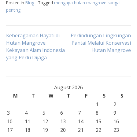
Posted in
Blog
Tagged
mengapa hutan mangrove sangat
penting
Post
Keberagaman Hayati di
Perlindungan Lingkungan
Hutan Mangrove:
Pantai Melalui Konservasi
Kekayaan Alam Indonesia
Hutan Mangrove
navigation
yang Perlu Dijaga
August 2026
M
T
W
T
F
S
S
1
2
3
4
5
6
7
8
9
10
11
12
13
14
15
16
17
18
19
20
21
22
23