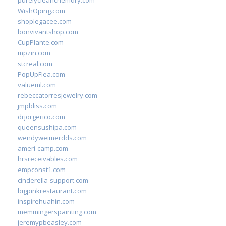
purelycleanchemdry.com
WishOping.com
shoplegacee.com
bonvivantshop.com
CupPlante.com
mpzin.com
stcreal.com
PopUpFlea.com
valueml.com
rebeccatorresjewelry.com
jmpbliss.com
drjorgerico.com
queensushipa.com
wendyweimerdds.com
ameri-camp.com
hrsreceivables.com
empconst1.com
cinderella-support.com
bigpinkrestaurant.com
inspirehuahin.com
memmingerspainting.com
jeremypbeasley.com