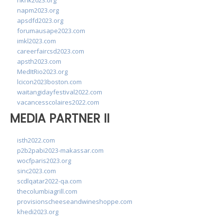
hkhk2023.org
napm2023.org
apsdfd2023.org
forumausape2023.com
imkl2023.com
careerfaircsd2023.com
apsth2023.com
MedItRio2023.org
lcicon2023boston.com
waitangidayfestival2022.com
vacancesscolaires2022.com
MEDIA PARTNER II
isth2022.com
p2b2pabi2023-makassar.com
wocfparis2023.org
sinc2023.com
scdlqatar2022-qa.com
thecolumbiagrill.com
provisionscheeseandwineshoppe.com
khedi2023.org