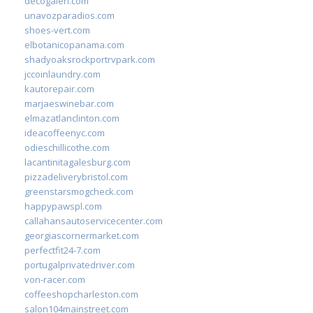
decogaleri.com
unavozparadios.com
shoes-vert.com
elbotanicopanama.com
shadyoaksrockportrvpark.com
jccoinlaundry.com
kautorepair.com
marjaeswinebar.com
elmazatlanclinton.com
ideacoffeenyc.com
odieschillicothe.com
lacantinitagalesburg.com
pizzadeliverybristol.com
greenstarsmogcheck.com
happypawspl.com
callahansautoservicecenter.com
georgiascornermarket.com
perfectfit24-7.com
portugalprivatedriver.com
von-racer.com
coffeeshopcharleston.com
salon104mainstreet.com