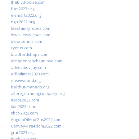
theblvd-boise.com
fpet2023.org
e-smart2022.org
ngrc2022.org
leesfamilyfoods.com
lewis-lewis-cpas.com
eleontennis.com
cyetus.com
bradfordshops.com
almadenranchsanjose.com
advocatevijay.com
adlibilimler2023.com
naswwebed.org
balithut-manado.org
alteregotradingcompany.org
aprce2022.com
ibie2022.com
sbcc-2022.com
AngolaOilAndGas2022.com
Convoy4Freedom2022.com
grur2023.org