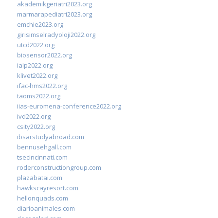
akademikgeriatri2023.org
marmarapediatri2023.org
emchie2023.org
girisimselradyoloji2022.org
utcd2022.org
biosensor2022.org
ialp2022.org
klivet2022.org
ifac-hms2022.org
taoms2022.org
iias-euromena-conference2022.org
ivd2022.org
csity2022.org
ibsarstudyabroad.com
bennusehgall.com
tsecincinnati.com
roderconstructiongroup.com
plazabatai.com
hawkscayresort.com
hellonquads.com
diarioanimales.com