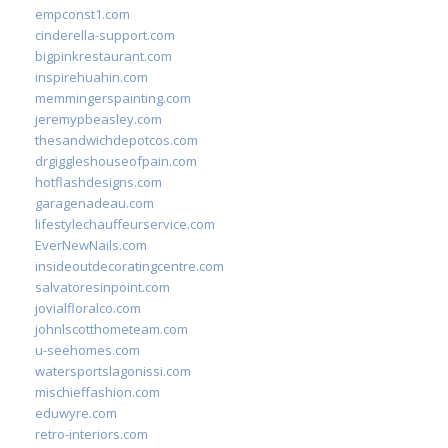
empconst1.com
cinderella-support.com
bigpinkrestaurant.com
inspirehuahin.com
memmingerspainting.com
jeremypbeasley.com
thesandwichdepotcos.com
drgiggleshouseofpain.com
hotflashdesigns.com
garagenadeau.com
lifestylechauffeurservice.com
EverNewNails.com
insideoutdecoratingcentre.com
salvatoresinpoint.com
jovialfloralco.com
johnlscotthometeam.com
u-seehomes.com
watersportslagonissi.com
mischieffashion.com
eduwyre.com
retro-interiors.com