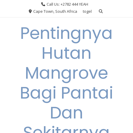
Skip
Call Us: +2782 444 YEAH
to
Cape Town, South Africa
togel
content
Pentingnya
Hutan
Mangrove
Bagi Pantai
Dan
Sekitarnya