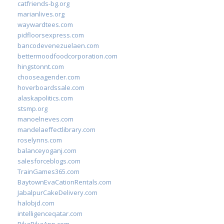
catfriends-bg.org
marianlives.org
waywardtees.com
pidfloorsexpress.com
bancodevenezuelaen.com
bettermoodfoodcorporation.com
hingstonnt.com
chooseagender.com
hoverboardssale.com
alaskapolitics.com
stsmp.org
manoelneves.com
mandelaeffectlibrary.com
roselynns.com
balanceyoganj.com
salesforceblogs.com
TrainGames365.com
BaytownEvaCationRentals.com
JabalpurCakeDelivery.com
halobjd.com
intelligenceqatar.com