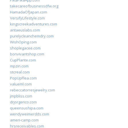
PikaPikaApp.com
takecareofbusinessdfw.org
HamadaOfJapan.com
VersifyLifestyle.com
kingscreekadventures.com
antaeuslabs.com
purelycleanchemdry.com
WishOping.com
shoplegacee.com
bonvivantshop.com
CupPlante.com
mpzin.com
stcreal.com
PopUpFlea.com
valueml.com
rebeccatorresjewelry.com
jmpbliss.com
drjorgerico.com
queensushipa.com
wendyweimerdds.com
ameri-camp.com
hrsreceivables.com