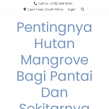
Skip
Call Us: +2782 444 YEAH
to
Cape Town, South Africa
togel
content
Pentingnya
Hutan
Mangrove
Bagi Pantai
Dan
Sekitarnya