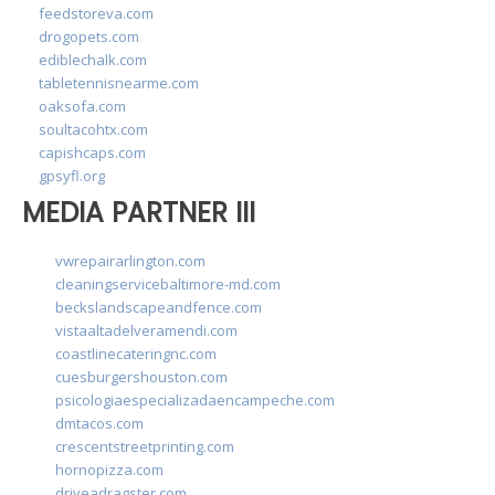
feedstoreva.com
drogopets.com
ediblechalk.com
tabletennisnearme.com
oaksofa.com
soultacohtx.com
capishcaps.com
gpsyfl.org
MEDIA PARTNER III
vwrepairarlington.com
cleaningservicebaltimore-md.com
beckslandscapeandfence.com
vistaaltadelveramendi.com
coastlinecateringnc.com
cuesburgershouston.com
psicologiaespecializadaencampeche.com
dmtacos.com
crescentstreetprinting.com
hornopizza.com
driveadragster.com