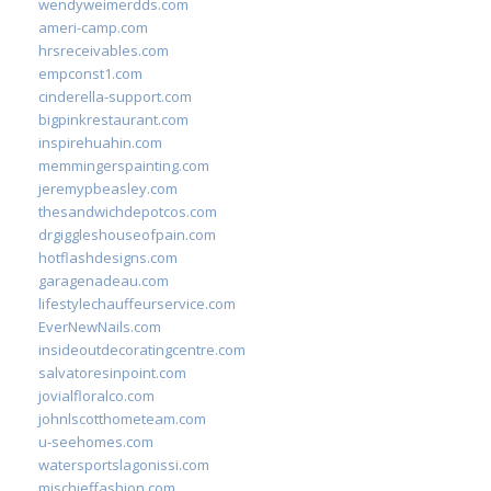
wendyweimerdds.com
ameri-camp.com
hrsreceivables.com
empconst1.com
cinderella-support.com
bigpinkrestaurant.com
inspirehuahin.com
memmingerspainting.com
jeremypbeasley.com
thesandwichdepotcos.com
drgiggleshouseofpain.com
hotflashdesigns.com
garagenadeau.com
lifestylechauffeurservice.com
EverNewNails.com
insideoutdecoratingcentre.com
salvatoresinpoint.com
jovialfloralco.com
johnlscotthometeam.com
u-seehomes.com
watersportslagonissi.com
mischieffashion.com