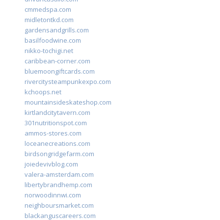
cmmedspa.com
midletontkd.com
gardensandgrills.com
basilfoodwine.com
nikko-tochigi.net
caribbean-corner.com
bluemoongiftcards.com
rivercitysteampunkexpo.com
kchoops.net
mountainsideskateshop.com
kirtlandcitytavern.com
301nutritionspot.com
ammos-stores.com
loceanecreations.com
birdsongridgefarm.com
joiedevivblog.com
valera-amsterdam.com
libertybrandhemp.com
norwoodinnwi.com
neighboursmarket.com
blackanguscareers.com