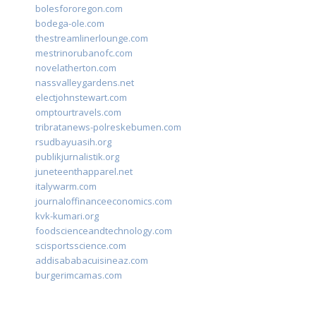
bolesfororegon.com
bodega-ole.com
thestreamlinerlounge.com
mestrinorubanofc.com
novelatherton.com
nassvalleygardens.net
electjohnstewart.com
omptourtravels.com
tribratanews-polreskebumen.com
rsudbayuasih.org
publikjurnalistik.org
juneteenthapparel.net
italywarm.com
journaloffinanceeconomics.com
kvk-kumari.org
foodscienceandtechnology.com
scisportsscience.com
addisababacuisineaz.com
burgerimcamas.com