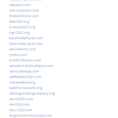
eduwyre.com
retro-interiors.com
theblvd-boise.com
fpet2023.org
e-smart2022.org
ngrc2022.org
leesfamilyfoods.com
lewis-lewis-cpas.com
eleontennis.com
cyetus.com
bradfordshops.com
almadenranchsanjose.com
advocatevijay.com
adlibilimler2023.com
naswwebed.org
balithut-manado.org
alteregotradingcompany.org
aprce2022.com
ibie2022.com
sbcc-2022.com
AngolaOilAndGas2022.com