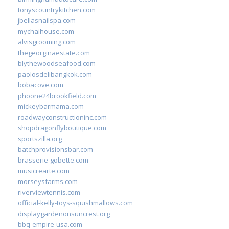
tonyscountrykitchen.com
jbellasnailspa.com
mychaihouse.com
alvisgrooming.com
thegeorginaestate.com
blythewoodseafood.com
paolosdelibangkok.com
bobacove.com
phoone24brookfield.com
mickeybarmama.com
roadwayconstructioninc.com
shopdragonflyboutique.com
sportszilla.org
batchprovisionsbar.com
brasserie-gobette.com
musicrearte.com
morseysfarms.com
riverviewtennis.com
official-kelly-toys-squishmallows.com
displaygardenonsuncrest.org
bbq-empire-usa.com