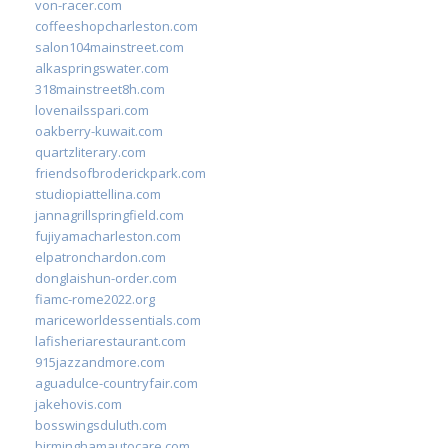
von-racer.com
coffeeshopcharleston.com
salon104mainstreet.com
alkaspringswater.com
318mainstreet8h.com
lovenailsspari.com
oakberry-kuwait.com
quartzliterary.com
friendsofbroderickpark.com
studiopiattellina.com
jannagrillspringfield.com
fujiyamacharleston.com
elpatronchardon.com
donglaishun-order.com
fiamc-rome2022.org
mariceworldessentials.com
lafisheriarestaurant.com
915jazzandmore.com
aguadulce-countryfair.com
jakehovis.com
bosswingsduluth.com
birminghamautocare.com