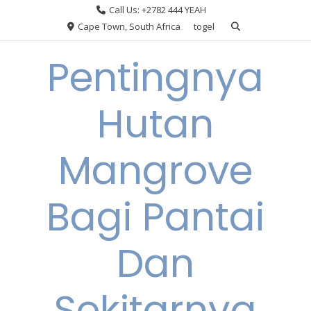
Skip
Call Us: +2782 444 YEAH
to
Cape Town, South Africa
togel
content
Pentingnya
Hutan
Mangrove
Bagi Pantai
Dan
Sekitarnya