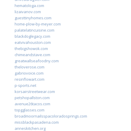
hematologa.com
lizaivanov.com
guesttinyhomes.com
home-plow-by-meyer.com
palatelatincuisine.com
blackdoglegacy.com
eatvivahouston.com
thebigshowok.com
chimeandstave.com
greatwallseafoodny.com
theloverose.com
gabriovoice.com
resinflowart.com
p-sports.net
korsairstreetwear.com
petshopallston.com
avenue26tacos.com
topgglasses.com
broadmoornailsspacoloradosprings.com
missblackpasadena.com
anneskitchen.org