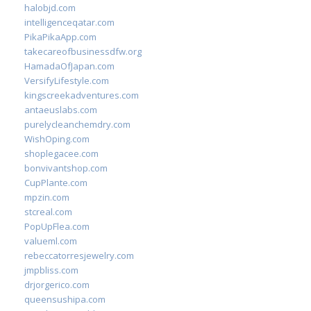
halobjd.com
intelligenceqatar.com
PikaPikaApp.com
takecareofbusinessdfw.org
HamadaOfJapan.com
VersifyLifestyle.com
kingscreekadventures.com
antaeuslabs.com
purelycleanchemdry.com
WishOping.com
shoplegacee.com
bonvivantshop.com
CupPlante.com
mpzin.com
stcreal.com
PopUpFlea.com
valueml.com
rebeccatorresjewelry.com
jmpbliss.com
drjorgerico.com
queensushipa.com