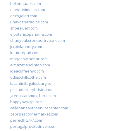
hellonquads.com
diarioanimales.com
decogaleri.com
unavozparadios.com
shoes-vert.com
elbotanicopanama.com
shadyoaksrockportrvpark.com
jccoinlaundry.com
kautorepair.com
marjaeswinebar.com
elmazatlanclinton.com
ideacoffeenyc.com
odieschillicothe.com
lacantinitagalesburg.com
pizzadeliverybristol.com
greenstarsmogcheck.com
happypawspl.com
callahansautoservicecenter.com
georgiascornermarket.com
perfectfit24-7.com
portugalprivatedriver.com