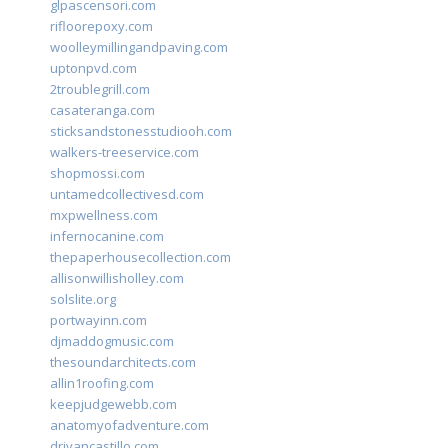
glpascensori.com
rifloorepoxy.com
woolleymillingandpaving.com
uptonpvd.com
2troublegrill.com
casateranga.com
sticksandstonesstudiooh.com
walkers-treeservice.com
shopmossi.com
untamedcollectivesd.com
mxpwellness.com
infernocanine.com
thepaperhousecollection.com
allisonwillisholley.com
solslite.org
portwayinn.com
djmaddogmusic.com
thesoundarchitects.com
allin1roofing.com
keepjudgewebb.com
anatomyofadventure.com
drivancastillo.com