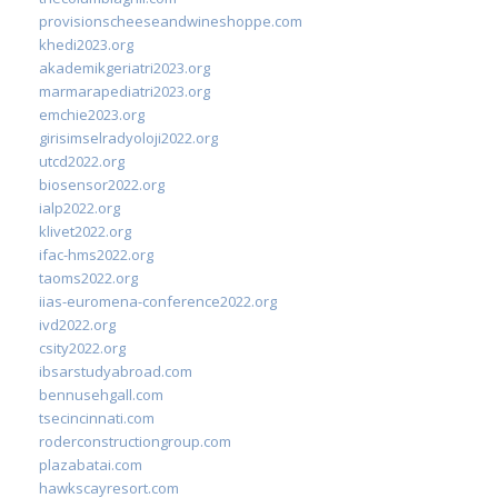
provisionscheeseandwineshoppe.com
khedi2023.org
akademikgeriatri2023.org
marmarapediatri2023.org
emchie2023.org
girisimselradyoloji2022.org
utcd2022.org
biosensor2022.org
ialp2022.org
klivet2022.org
ifac-hms2022.org
taoms2022.org
iias-euromena-conference2022.org
ivd2022.org
csity2022.org
ibsarstudyabroad.com
bennusehgall.com
tsecincinnati.com
roderconstructiongroup.com
plazabatai.com
hawkscayresort.com