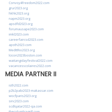
Convoy4Freedom2022.com
grur2023.org
hkhk2023.org
napm2023.org
apsdfd2023.org
forumausape2023.com
imkl2023.com
careerfaircsd2023.com
apsth2023.com
MedItRio2023.org
lcicon2023boston.com
waitangidayfestival2022.com
vacancesscolaires2022.com
MEDIA PARTNER II
isth2022.com
p2b2pabi2023-makassar.com
wocfparis2023.org
sinc2023.com
scdlqatar2022-qa.com
thecolumbiagrill.com