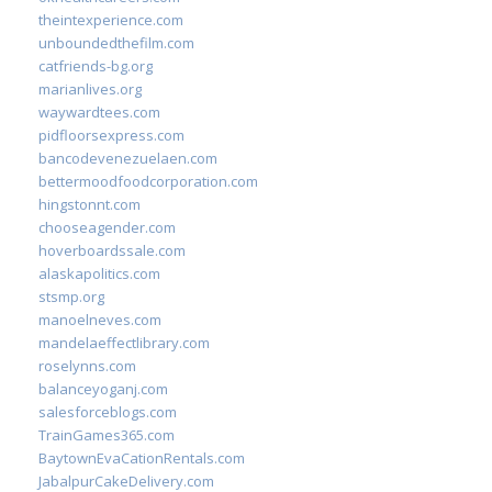
theintexperience.com
unboundedthefilm.com
catfriends-bg.org
marianlives.org
waywardtees.com
pidfloorsexpress.com
bancodevenezuelaen.com
bettermoodfoodcorporation.com
hingstonnt.com
chooseagender.com
hoverboardssale.com
alaskapolitics.com
stsmp.org
manoelneves.com
mandelaeffectlibrary.com
roselynns.com
balanceyoganj.com
salesforceblogs.com
TrainGames365.com
BaytownEvaCationRentals.com
JabalpurCakeDelivery.com