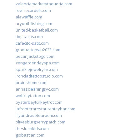
valenciamarketytaqueria.com
reefrecordsllc.com
alawaffle.com
aryouthfishing.com
united-basketball.com
tios-tacos.com
cafecito-satx.com
graduacionviu2023.com
pecanjackstogo.com
zengardendayspa.com
sparklejewelryinc.com
ironcladtattoostudio.com
bruinshome.com
annascleaningsvc.com
wolfcitytattoo.com
oysterbayturkeytrot.com
lafronterarestauranteybar.com
lilyandrosetearoom.com
olivesburgberrypatch.com
theslushkids.com
giobastian.com