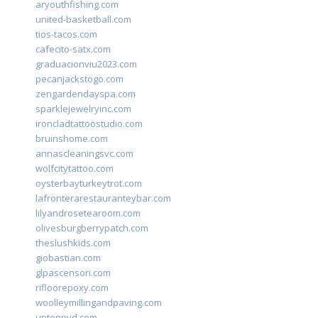
aryouthfishing.com
united-basketball.com
tios-tacos.com
cafecito-satx.com
graduacionviu2023.com
pecanjackstogo.com
zengardendayspa.com
sparklejewelryinc.com
ironcladtattoostudio.com
bruinshome.com
annascleaningsvc.com
wolfcitytattoo.com
oysterbayturkeytrot.com
lafronterarestauranteybar.com
lilyandrosetearoom.com
olivesburgberrypatch.com
theslushkids.com
giobastian.com
glpascensori.com
rifloorepoxy.com
woolleymillingandpaving.com
uptonpvd.com