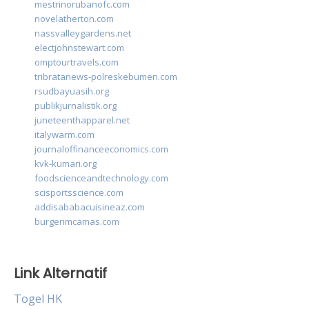
mestrinorubanofc.com
novelatherton.com
nassvalleygardens.net
electjohnstewart.com
omptourtravels.com
tribratanews-polreskebumen.com
rsudbayuasih.org
publikjurnalistik.org
juneteenthapparel.net
italywarm.com
journaloffinanceeconomics.com
kvk-kumari.org
foodscienceandtechnology.com
scisportsscience.com
addisababacuisineaz.com
burgerimcamas.com
Link Alternatif
Togel HK