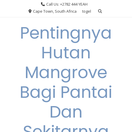
Skip
Call Us: +2782 444 YEAH
to
Cape Town, South Africa
togel
content
Pentingnya
Hutan
Mangrove
Bagi Pantai
Dan
Sekitarnya