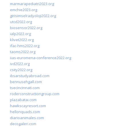
marmarapediatri2023.org
emchie2023.org
girisimselradyoloji2022.org
utcd2022.org
biosensor2022.org
ialp2022.org
klivet2022.org
ifac-hms2022.org
taoms2022.org
iias-euromena-conference2022.org
ivd2022.org
csity2022.org
ibsarstudyabroad.com
bennusehgall.com
tsecincinnati.com
roderconstructiongroup.com
plazabatai.com
hawkscayresort.com
hellonquads.com
diarioanimales.com
decogaleri.com