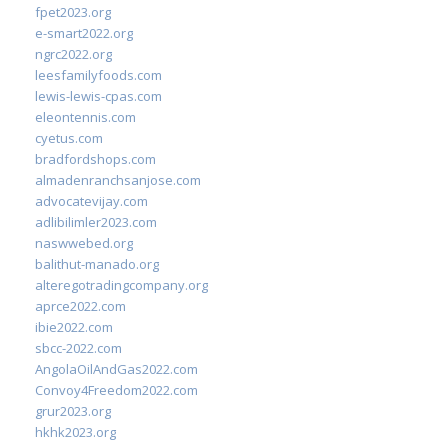
fpet2023.org
e-smart2022.org
ngrc2022.org
leesfamilyfoods.com
lewis-lewis-cpas.com
eleontennis.com
cyetus.com
bradfordshops.com
almadenranchsanjose.com
advocatevijay.com
adlibilimler2023.com
naswwebed.org
balithut-manado.org
alteregotradingcompany.org
aprce2022.com
ibie2022.com
sbcc-2022.com
AngolaOilAndGas2022.com
Convoy4Freedom2022.com
grur2023.org
hkhk2023.org