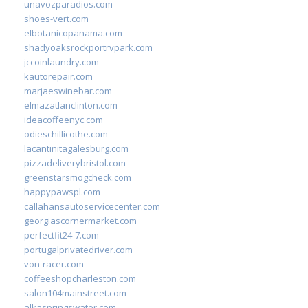
unavozparadios.com
shoes-vert.com
elbotanicopanama.com
shadyoaksrockportrvpark.com
jccoinlaundry.com
kautorepair.com
marjaeswinebar.com
elmazatlanclinton.com
ideacoffeenyc.com
odieschillicothe.com
lacantinitagalesburg.com
pizzadeliverybristol.com
greenstarsmogcheck.com
happypawspl.com
callahansautoservicecenter.com
georgiascornermarket.com
perfectfit24-7.com
portugalprivatedriver.com
von-racer.com
coffeeshopcharleston.com
salon104mainstreet.com
alkaspringswater.com