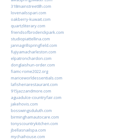
318mainstreet8h.com
lovenailsspari.com
oakberry-kuwait.com
quartzliterary.com
friendsofbroderickpark.com
studiopiattellina.com
jannagrillspringfield.com
fujiyamacharleston.com
elpatronchardon.com
donglaishun-order.com
fiamc-rome2022.org
mariceworldessentials.com
lafisheriarestaurant.com
915jazzandmore.com
aguadulce-countryfair.com
jakehovis.com
bosswingsduluth.com
birminghamautocare.com
tonyscountrykitchen.com
jbellasnailspa.com
mychaihouse.com