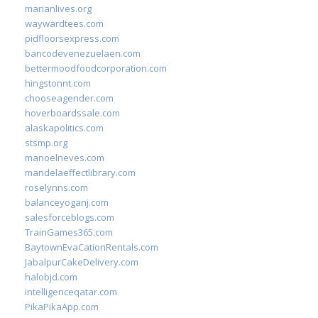
marianlives.org
waywardtees.com
pidfloorsexpress.com
bancodevenezuelaen.com
bettermoodfoodcorporation.com
hingstonnt.com
chooseagender.com
hoverboardssale.com
alaskapolitics.com
stsmp.org
manoelneves.com
mandelaeffectlibrary.com
roselynns.com
balanceyoganj.com
salesforceblogs.com
TrainGames365.com
BaytownEvaCationRentals.com
JabalpurCakeDelivery.com
halobjd.com
intelligenceqatar.com
PikaPikaApp.com