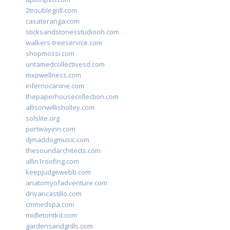
2troublegrill.com
casateranga.com
sticksandstonesstudiooh.com
walkers-treeservice.com
shopmossi.com
untamedcollectivesd.com
mxpwellness.com
infernocanine.com
thepaperhousecollection.com
allisonwillisholley.com
solslite.org
portwayinn.com
djmaddogmusic.com
thesoundarchitects.com
allin1roofing.com
keepjudgewebb.com
anatomyofadventure.com
drivancastillo.com
cmmedspa.com
midletontkd.com
gardensandgrills.com