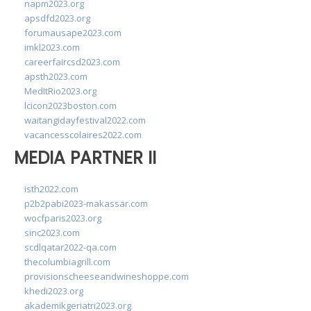
napm2023.org
apsdfd2023.org
forumausape2023.com
imkl2023.com
careerfaircsd2023.com
apsth2023.com
MedItRio2023.org
lcicon2023boston.com
waitangidayfestival2022.com
vacancesscolaires2022.com
MEDIA PARTNER II
isth2022.com
p2b2pabi2023-makassar.com
wocfparis2023.org
sinc2023.com
scdlqatar2022-qa.com
thecolumbiagrill.com
provisionscheeseandwineshoppe.com
khedi2023.org
akademikgeriatri2023.org