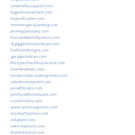
cinderella-support.com
bigpinkrestaurant.com
inspirehuahin.com
memmingerspainting.com
jeremypbeasley.com
thesandwichdepotcos.com
drgiggleshouseofpain.com
hotflashdesigns.com
garagenadeau.com
lifestylechauffeurservice.com
EverNewNails.com
insideoutdecoratingcentre.com
salvatoresinpoint.com
jovialfloralco.com
johnlscotthometeam.com
u-seehomes.com
watersportslagonissi.com
mischieffashion.com
eduwyre.com
retro-interiors.com
theblvd-boise.com