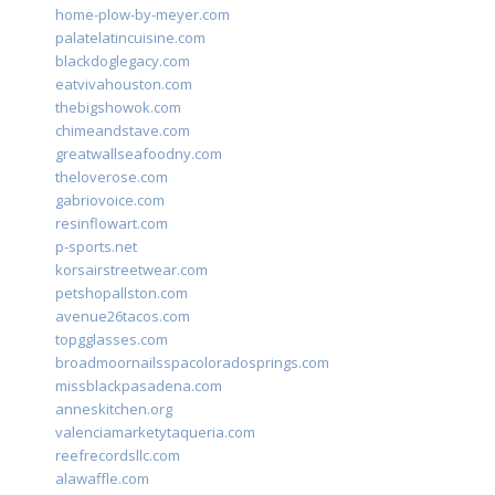
home-plow-by-meyer.com
palatelatincuisine.com
blackdoglegacy.com
eatvivahouston.com
thebigshowok.com
chimeandstave.com
greatwallseafoodny.com
theloverose.com
gabriovoice.com
resinflowart.com
p-sports.net
korsairstreetwear.com
petshopallston.com
avenue26tacos.com
topgglasses.com
broadmoornailsspacoloradosprings.com
missblackpasadena.com
anneskitchen.org
valenciamarketytaqueria.com
reefrecordsllc.com
alawaffle.com