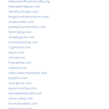
takecareofbusinessdfw.org
HamadaOfJapan.com
VersifyLifestyle.com
kingscreekadventures.com
antaeuslabs.com
purelycleanchemdry.com
WishOping.com
shoplegacee.com
bonvivantshop.com
CupPlante.com
mpzin.com
stcreal.com
PopUpFlea.com
valueml.com
rebeccatorresjewelry.com
jmpbliss.com
drjorgerico.com
queensushipa.com
wendyweimerdds.com
ameri-camp.com
hrsreceivables.com
empconst1.com