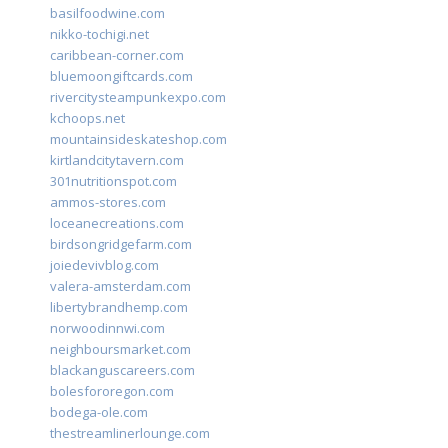
basilfoodwine.com
nikko-tochigi.net
caribbean-corner.com
bluemoongiftcards.com
rivercitysteampunkexpo.com
kchoops.net
mountainsideskateshop.com
kirtlandcitytavern.com
301nutritionspot.com
ammos-stores.com
loceanecreations.com
birdsongridgefarm.com
joiedevivblog.com
valera-amsterdam.com
libertybrandhemp.com
norwoodinnwi.com
neighboursmarket.com
blackanguscareers.com
bolesfororegon.com
bodega-ole.com
thestreamlinerlounge.com