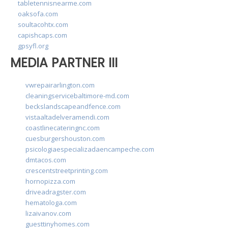
tabletennisnearme.com
oaksofa.com
soultacohtx.com
capishcaps.com
gpsyfl.org
MEDIA PARTNER III
vwrepairarlington.com
cleaningservicebaltimore-md.com
beckslandscapeandfence.com
vistaaltadelveramendi.com
coastlinecateringnc.com
cuesburgershouston.com
psicologiaespecializadaencampeche.com
dmtacos.com
crescentstreetprinting.com
hornopizza.com
driveadragster.com
hematologa.com
lizaivanov.com
guesttinyhomes.com