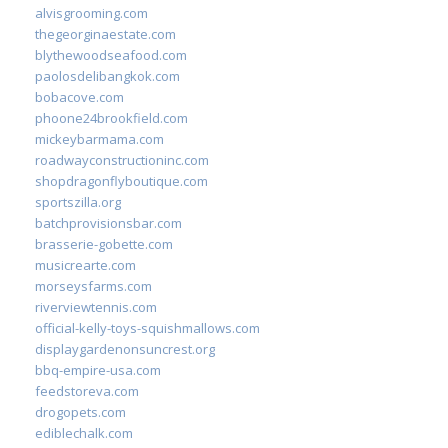
alvisgrooming.com
thegeorginaestate.com
blythewoodseafood.com
paolosdelibangkok.com
bobacove.com
phoone24brookfield.com
mickeybarmama.com
roadwayconstructioninc.com
shopdragonflyboutique.com
sportszilla.org
batchprovisionsbar.com
brasserie-gobette.com
musicrearte.com
morseysfarms.com
riverviewtennis.com
official-kelly-toys-squishmallows.com
displaygardenonsuncrest.org
bbq-empire-usa.com
feedstoreva.com
drogopets.com
ediblechalk.com