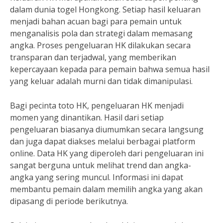
dalam dunia togel Hongkong. Setiap hasil keluaran
menjadi bahan acuan bagi para pemain untuk
menganalisis pola dan strategi dalam memasang
angka. Proses pengeluaran HK dilakukan secara
transparan dan terjadwal, yang memberikan
kepercayaan kepada para pemain bahwa semua hasil
yang keluar adalah murni dan tidak dimanipulasi.
Bagi pecinta toto HK, pengeluaran HK menjadi
momen yang dinantikan. Hasil dari setiap
pengeluaran biasanya diumumkan secara langsung
dan juga dapat diakses melalui berbagai platform
online. Data HK yang diperoleh dari pengeluaran ini
sangat berguna untuk melihat trend dan angka-
angka yang sering muncul. Informasi ini dapat
membantu pemain dalam memilih angka yang akan
dipasang di periode berikutnya.