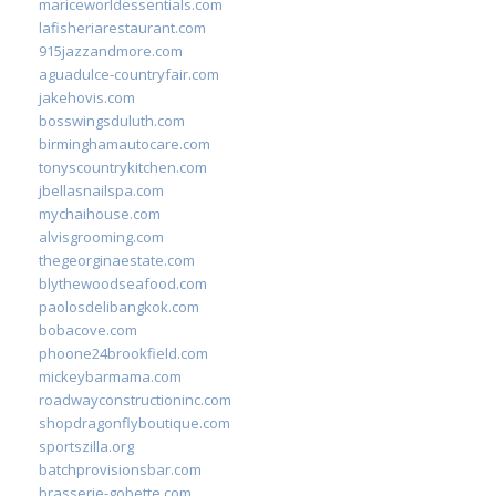
mariceworldessentials.com
lafisheriarestaurant.com
915jazzandmore.com
aguadulce-countryfair.com
jakehovis.com
bosswingsduluth.com
birminghamautocare.com
tonyscountrykitchen.com
jbellasnailspa.com
mychaihouse.com
alvisgrooming.com
thegeorginaestate.com
blythewoodseafood.com
paolosdelibangkok.com
bobacove.com
phoone24brookfield.com
mickeybarmama.com
roadwayconstructioninc.com
shopdragonflyboutique.com
sportszilla.org
batchprovisionsbar.com
brasserie-gobette.com