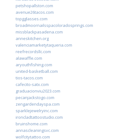
petshopallston.com
avenue26tacos.com
topgglasses.com
broadmoornailsspacoloradosprings.com
missblackpasadena.com
anneskitchen.org
valenciamarketytaqueria.com
reefrecordsllc.com
alawaffle.com
aryouthfishing.com
united-basketball.com
tios-tacos.com
cafecito-satx.com
graduacionviu2023.com
pecanjackstogo.com
zengardendayspa.com
sparklejewelryinc.com
ironcladtattoostudio.com
bruinshome.com
annascleaningsvc.com
wolfcitytattoo.com