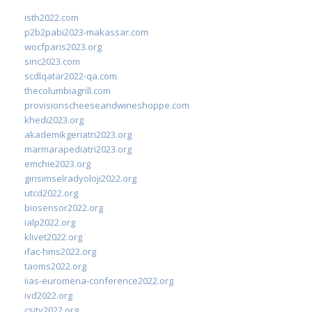
isth2022.com
p2b2pabi2023-makassar.com
wocfparis2023.org
sinc2023.com
scdlqatar2022-qa.com
thecolumbiagrill.com
provisionscheeseandwineshoppe.com
khedi2023.org
akademikgeriatri2023.org
marmarapediatri2023.org
emchie2023.org
girisimselradyoloji2022.org
utcd2022.org
biosensor2022.org
ialp2022.org
klivet2022.org
ifac-hms2022.org
taoms2022.org
iias-euromena-conference2022.org
ivd2022.org
csity2022.org