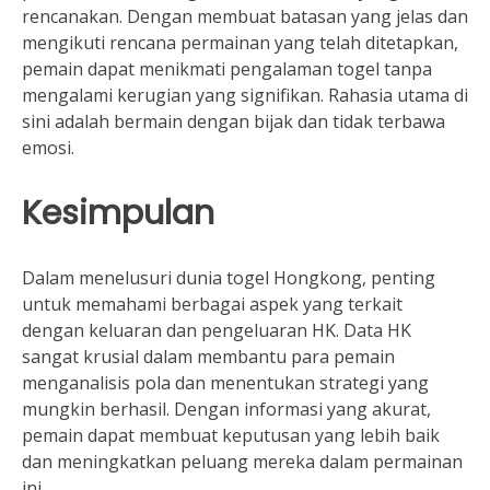
rencanakan. Dengan membuat batasan yang jelas dan
mengikuti rencana permainan yang telah ditetapkan,
pemain dapat menikmati pengalaman togel tanpa
mengalami kerugian yang signifikan. Rahasia utama di
sini adalah bermain dengan bijak dan tidak terbawa
emosi.
Kesimpulan
Dalam menelusuri dunia togel Hongkong, penting
untuk memahami berbagai aspek yang terkait
dengan keluaran dan pengeluaran HK. Data HK
sangat krusial dalam membantu para pemain
menganalisis pola dan menentukan strategi yang
mungkin berhasil. Dengan informasi yang akurat,
pemain dapat membuat keputusan yang lebih baik
dan meningkatkan peluang mereka dalam permainan
ini.