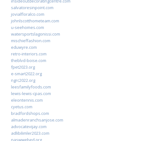
insideoutdecoratingcentre.com
salvatoresinpoint.com
jovialfloralco.com
johnlscotthometeam.com
u-seehomes.com
watersportslagonissi.com
mischieffashion.com
eduwyre.com
retro-interiors.com
theblvd-boise.com
fpet2023.org
e-smart2022.org
ngrc2022.org
leesfamilyfoods.com
lewis-lewis-cpas.com
eleontennis.com
cyetus.com
bradfordshops.com
almadenranchsanjose.com
advocatevijay.com
adlibilimler2023.com
naswwebed.org