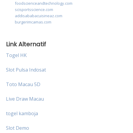
foodscienceandtechnology.com
scisportsscience.com
addisababacuisineaz.com
burgerimcamas.com
Link Alternatif
Togel HK
Slot Pulsa Indosat
Toto Macau 5D
Live Draw Macau
togel kamboja
Slot Demo