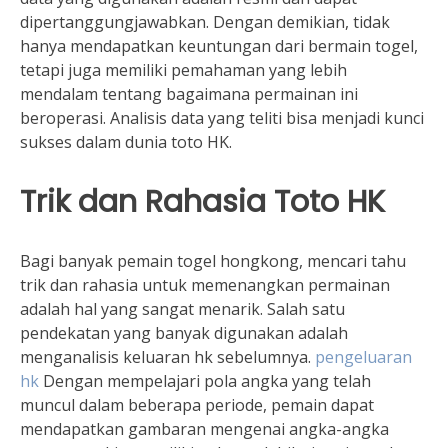
dipertanggungjawabkan. Dengan demikian, tidak
hanya mendapatkan keuntungan dari bermain togel,
tetapi juga memiliki pemahaman yang lebih
mendalam tentang bagaimana permainan ini
beroperasi. Analisis data yang teliti bisa menjadi kunci
sukses dalam dunia toto HK.
Trik dan Rahasia Toto HK
Bagi banyak pemain togel hongkong, mencari tahu
trik dan rahasia untuk memenangkan permainan
adalah hal yang sangat menarik. Salah satu
pendekatan yang banyak digunakan adalah
menganalisis keluaran hk sebelumnya.
pengeluaran
hk
Dengan mempelajari pola angka yang telah
muncul dalam beberapa periode, pemain dapat
mendapatkan gambaran mengenai angka-angka