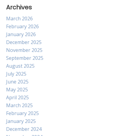
Archives
March 2026
February 2026
January 2026
December 2025
November 2025
September 2025
August 2025
July 2025
June 2025
May 2025
April 2025
March 2025
February 2025
January 2025
December 2024