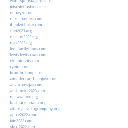
watersportslagonissi.com
mischieffashion.com
eduwyre.com
retro-interiors.com
theblvd-boise.com
fpet2023.org
e-smart2022.org
ngrc2022.org
leesfamilyfoods.com
lewis-lewis-cpas.com
eleontennis.com
cyetus.com
bradfordshops.com
almadenranchsanjose.com
advocatevijay.com
adlibilimler2023.com
naswwebed.org
balithut-manado.org
alteregotradingcompany.org
aprce2022.com
ibie2022.com
sbcc-2022.com