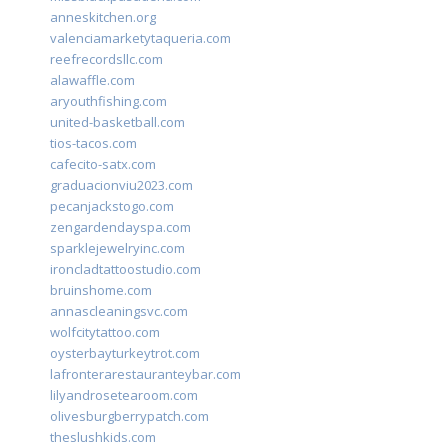
anneskitchen.org
valenciamarketytaqueria.com
reefrecordsllc.com
alawaffle.com
aryouthfishing.com
united-basketball.com
tios-tacos.com
cafecito-satx.com
graduacionviu2023.com
pecanjackstogo.com
zengardendayspa.com
sparklejewelryinc.com
ironcladtattoostudio.com
bruinshome.com
annascleaningsvc.com
wolfcitytattoo.com
oysterbayturkeytrot.com
lafronterarestauranteybar.com
lilyandrosetearoom.com
olivesburgberrypatch.com
theslushkids.com