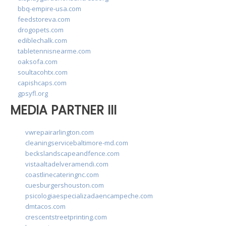
bbq-empire-usa.com
feedstoreva.com
drogopets.com
ediblechalk.com
tabletennisnearme.com
oaksofa.com
soultacohtx.com
capishcaps.com
gpsyfl.org
MEDIA PARTNER III
vwrepairarlington.com
cleaningservicebaltimore-md.com
beckslandscapeandfence.com
vistaaltadelveramendi.com
coastlinecateringnc.com
cuesburgershouston.com
psicologiaespecializadaencampeche.com
dmtacos.com
crescentstreetprinting.com