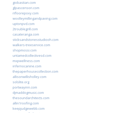
giobastian.com
glpascensori.com
rifloorepoxy.com
woolleymillingandpaving.com
uptonpvd.com
2troublegrill.com
casateranga.com
sticksandstonesstudiooh.com
walkers-treeservice.com
shopmossi.com
untamedcollectivesd.com
mxpwellness.com
infernocanine.com
thepaperhousecollection.com
allisonwillisholley.com
solslite.org
portwayinn.com
djmaddogmusic.com
thesoundarchitects.com
allin1roofing.com
keepjudgewebb.com