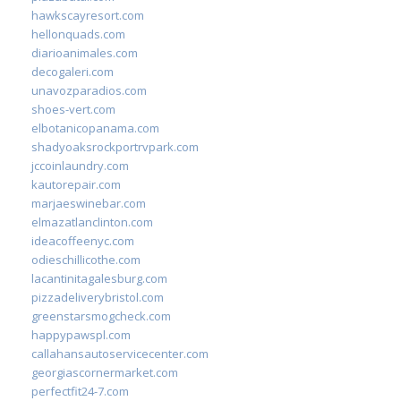
hawkscayresort.com
hellonquads.com
diarioanimales.com
decogaleri.com
unavozparadios.com
shoes-vert.com
elbotanicopanama.com
shadyoaksrockportrvpark.com
jccoinlaundry.com
kautorepair.com
marjaeswinebar.com
elmazatlanclinton.com
ideacoffeenyc.com
odieschillicothe.com
lacantinitagalesburg.com
pizzadeliverybristol.com
greenstarsmogcheck.com
happypawspl.com
callahansautoservicecenter.com
georgiascornermarket.com
perfectfit24-7.com