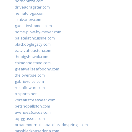
hornopizza.com
driveadragster.com
hematologa.com
lizaivanov.com
guesttinyhomes.com
home-plow-by-meyer.com
palatelatincuisine.com
blackdoglegacy.com
eatvivahouston.com
thebigshowok.com
chimeandstave.com
greatwallseafoodny.com
theloverose.com
gabriovoice.com
resinflowart.com
p-sports.net
korsairstreetwear.com
petshopallston.com
avenue26tacos.com
topgglasses.com
broadmoornailsspacoloradosprings.com
missblackpasadena.com