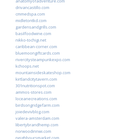
anatomyofadventure.com
drivancastillo.com
cmmedspa.com
midletontkd.com
gardensandgrills.com
basilfoodwine.com
nikko-tochigi.net
caribbean-corner.com
bluemoongiftcards.com
rivercitysteampunkexpo.com
kchoops.net
mountainsideskateshop.com
kirtlandcitytavern.com
301nutritionspot.com
ammos-stores.com
loceanecreations.com
birdsongridgefarm.com
joiedevivblog.com
valera-amsterdam.com
libertybrandhemp.com
norwoodinnwi.com
neighboursmarket.com