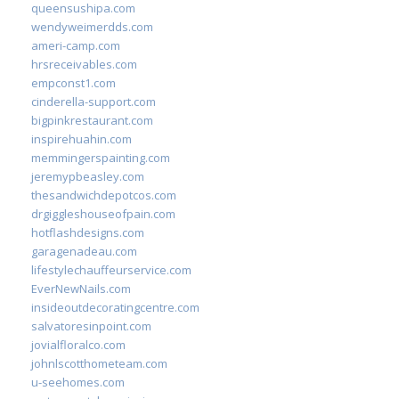
queensushipa.com
wendyweimerdds.com
ameri-camp.com
hrsreceivables.com
empconst1.com
cinderella-support.com
bigpinkrestaurant.com
inspirehuahin.com
memmingerspainting.com
jeremypbeasley.com
thesandwichdepotcos.com
drgiggleshouseofpain.com
hotflashdesigns.com
garagenadeau.com
lifestylechauffeurservice.com
EverNewNails.com
insideoutdecoratingcentre.com
salvatoresinpoint.com
jovialfloralco.com
johnlscotthometeam.com
u-seehomes.com