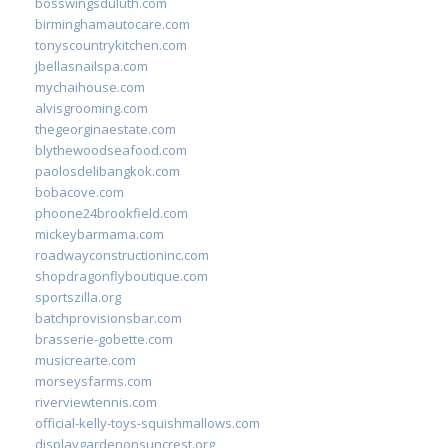
bosswingsduluth.com
birminghamautocare.com
tonyscountrykitchen.com
jbellasnailspa.com
mychaihouse.com
alvisgrooming.com
thegeorginaestate.com
blythewoodseafood.com
paolosdelibangkok.com
bobacove.com
phoone24brookfield.com
mickeybarmama.com
roadwayconstructioninc.com
shopdragonflyboutique.com
sportszilla.org
batchprovisionsbar.com
brasserie-gobette.com
musicrearte.com
morseysfarms.com
riverviewtennis.com
official-kelly-toys-squishmallows.com
displaygardenonsuncrest.org