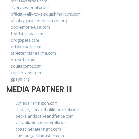
morseysfarms.com
riverviewtennis.com
official-kelly-toys-squishmallows.com
displaygardenonsuncrest.org
bbq-empire-usa.com
feedstoreva.com
drogopets.com
ediblechalk.com
tabletennisnearme.com
oaksofa.com
soultacohtx.com
capishcaps.com
gpsyfl.org
MEDIA PARTNER III
vwrepairarlington.com
cleaningservicebaltimore-md.com
beckslandscapeandfence.com
vistaaltadelveramendi.com
coastlinecateringnc.com
cuesburgershouston.com