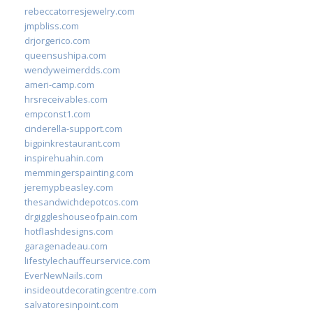
rebeccatorresjewelry.com
jmpbliss.com
drjorgerico.com
queensushipa.com
wendyweimerdds.com
ameri-camp.com
hrsreceivables.com
empconst1.com
cinderella-support.com
bigpinkrestaurant.com
inspirehuahin.com
memmingerspainting.com
jeremypbeasley.com
thesandwichdepotcos.com
drgiggleshouseofpain.com
hotflashdesigns.com
garagenadeau.com
lifestylechauffeurservice.com
EverNewNails.com
insideoutdecoratingcentre.com
salvatoresinpoint.com