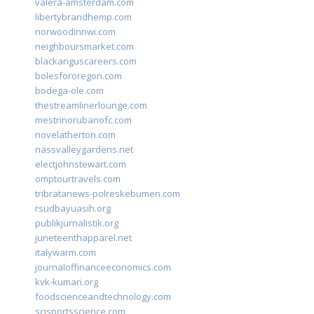
valera-amsterdam.com
libertybrandhemp.com
norwoodinnwi.com
neighboursmarket.com
blackanguscareers.com
bolesfororegon.com
bodega-ole.com
thestreamlinerlounge.com
mestrinorubanofc.com
novelatherton.com
nassvalleygardens.net
electjohnstewart.com
omptourtravels.com
tribratanews-polreskebumen.com
rsudbayuasih.org
publikjurnalistik.org
juneteenthapparel.net
italywarm.com
journaloffinanceeconomics.com
kvk-kumari.org
foodscienceandtechnology.com
scisportsscience.com