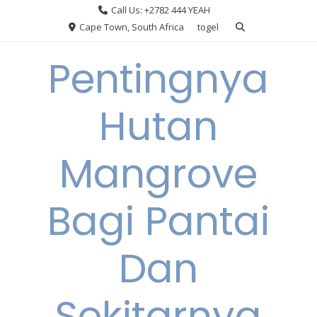
Skip
Call Us: +2782 444 YEAH
to
Cape Town, South Africa
togel
content
Pentingnya
Hutan
Mangrove
Bagi Pantai
Dan
Sekitarnya