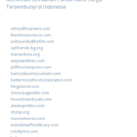
Tersembunyi di Indonesia
okhealthcareers.com
theintexperience.com
unboundedthefilm.com
catfriends-bg.org
marianlives.org
waywardtees.com
pidfloorsexpress.com
bancodevenezuelaen.com
bettermoodfoodcorporation.com
hingstonnt.com
chooseagender.com
hoverboardssale.com
alaskapolitics.com
stsmp.org
manoelneves.com
mandelaeffectlibrary.com
roselynns.com