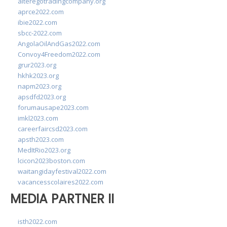
alteregotradingcompany.org
aprce2022.com
ibie2022.com
sbcc-2022.com
AngolaOilAndGas2022.com
Convoy4Freedom2022.com
grur2023.org
hkhk2023.org
napm2023.org
apsdfd2023.org
forumausape2023.com
imkl2023.com
careerfaircsd2023.com
apsth2023.com
MedItRio2023.org
lcicon2023boston.com
waitangidayfestival2022.com
vacancesscolaires2022.com
MEDIA PARTNER II
isth2022.com