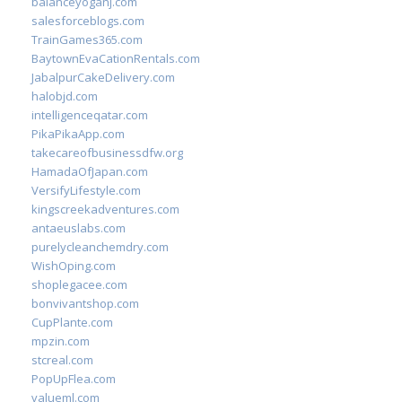
balanceyoganj.com
salesforceblogs.com
TrainGames365.com
BaytownEvaCationRentals.com
JabalpurCakeDelivery.com
halobjd.com
intelligenceqatar.com
PikaPikaApp.com
takecareofbusinessdfw.org
HamadaOfJapan.com
VersifyLifestyle.com
kingscreekadventures.com
antaeuslabs.com
purelycleanchemdry.com
WishOping.com
shoplegacee.com
bonvivantshop.com
CupPlante.com
mpzin.com
stcreal.com
PopUpFlea.com
valueml.com