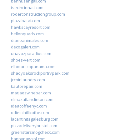
bennusehgall.com
tsecincinnati.com
roderconstructiongroup.com
plazabatai.com
hawkscayresort.com
hellonquads.com
diarioanimales.com
decogaleri.com
unavozparadios.com
shoes-vert.com
elbotanicopanama.com
shadyoaksrockportrvpark.com
jccoinlaundry.com
kautorepair.com
marjaeswinebar.com
elmazatlanclinton.com
ideacoffeenyc.com
odieschillicothe.com
lacantinitagalesburg.com
pizzadeliverybristol.com
greenstarsmogcheck.com
happypawspl.com