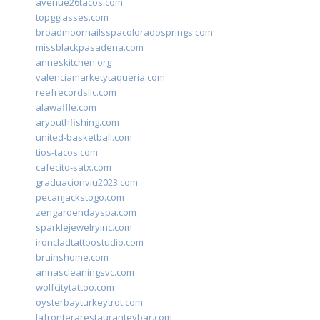
avenue26tacos.com
topgglasses.com
broadmoornailsspacoloradosprings.com
missblackpasadena.com
anneskitchen.org
valenciamarketytaqueria.com
reefrecordsllc.com
alawaffle.com
aryouthfishing.com
united-basketball.com
tios-tacos.com
cafecito-satx.com
graduacionviu2023.com
pecanjackstogo.com
zengardendayspa.com
sparklejewelryinc.com
ironcladtattoostudio.com
bruinshome.com
annascleaningsvc.com
wolfcitytattoo.com
oysterbayturkeytrot.com
lafronterarestauranteybar.com