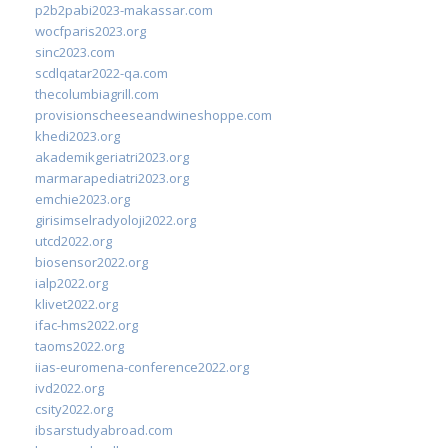
p2b2pabi2023-makassar.com
wocfparis2023.org
sinc2023.com
scdlqatar2022-qa.com
thecolumbiagrill.com
provisionscheeseandwineshoppe.com
khedi2023.org
akademikgeriatri2023.org
marmarapediatri2023.org
emchie2023.org
girisimselradyoloji2022.org
utcd2022.org
biosensor2022.org
ialp2022.org
klivet2022.org
ifac-hms2022.org
taoms2022.org
iias-euromena-conference2022.org
ivd2022.org
csity2022.org
ibsarstudyabroad.com