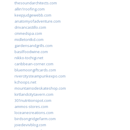
thesoundarchitects.com
allin1roofing.com
keepjudgewebb.com
anatomyofadventure.com
drivancastillo.com
cmmedspa.com
midletontkd.com
gardensandgrills.com
basilfoodwine.com
nikko-tochigi.net
caribbean-corner.com
bluemoongiftcards.com
rivercitysteampunkexpo.com
kchoops.net
mountainsideskateshop.com
kirtlandcitytavern.com
301nutritionspot.com
ammos-stores.com
loceanecreations.com
birdsongridgefarm.com
joiedevivblog.com