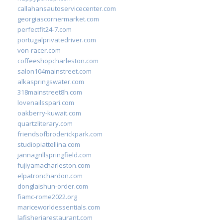
callahansautoservicecenter.com
georgiascornermarket.com
perfectfit24-7.com
portugalprivatedriver.com
von-racer.com
coffeeshopcharleston.com
salon104mainstreet.com
alkaspringswater.com
318mainstreet8h.com
lovenailsspari.com
oakberry-kuwait.com
quartzliterary.com
friendsofbroderickpark.com
studiopiattellina.com
jannagrillspringfield.com
fujiyamacharleston.com
elpatronchardon.com
donglaishun-order.com
fiamc-rome2022.org
mariceworldessentials.com
lafisheriarestaurant.com