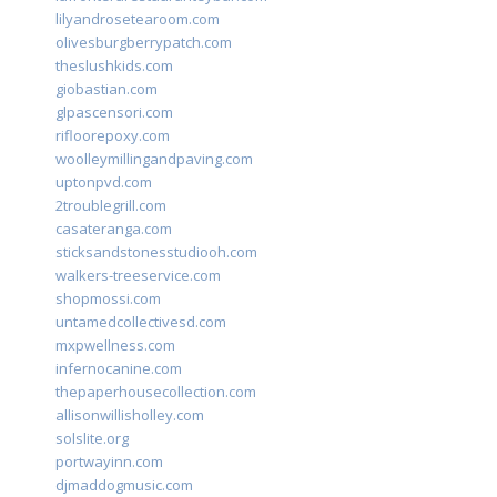
lilyandrosetearoom.com
olivesburgberrypatch.com
theslushkids.com
giobastian.com
glpascensori.com
rifloorepoxy.com
woolleymillingandpaving.com
uptonpvd.com
2troublegrill.com
casateranga.com
sticksandstonesstudiooh.com
walkers-treeservice.com
shopmossi.com
untamedcollectivesd.com
mxpwellness.com
infernocanine.com
thepaperhousecollection.com
allisonwillisholley.com
solslite.org
portwayinn.com
djmaddogmusic.com