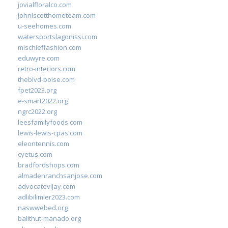
jovialfloralco.com
johnlscotthometeam.com
u-seehomes.com
watersportslagonissi.com
mischieffashion.com
eduwyre.com
retro-interiors.com
theblvd-boise.com
fpet2023.org
e-smart2022.org
ngrc2022.org
leesfamilyfoods.com
lewis-lewis-cpas.com
eleontennis.com
cyetus.com
bradfordshops.com
almadenranchsanjose.com
advocatevijay.com
adlibilimler2023.com
naswwebed.org
balithut-manado.org