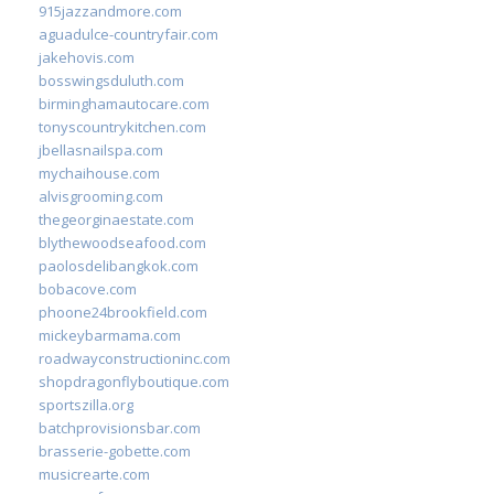
915jazzandmore.com
aguadulce-countryfair.com
jakehovis.com
bosswingsduluth.com
birminghamautocare.com
tonyscountrykitchen.com
jbellasnailspa.com
mychaihouse.com
alvisgrooming.com
thegeorginaestate.com
blythewoodseafood.com
paolosdelibangkok.com
bobacove.com
phoone24brookfield.com
mickeybarmama.com
roadwayconstructioninc.com
shopdragonflyboutique.com
sportszilla.org
batchprovisionsbar.com
brasserie-gobette.com
musicrearte.com