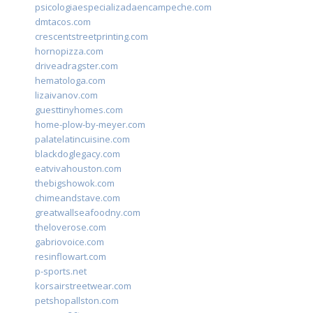
psicologiaespecializadaencampeche.com
dmtacos.com
crescentstreetprinting.com
hornopizza.com
driveadragster.com
hematologa.com
lizaivanov.com
guesttinyhomes.com
home-plow-by-meyer.com
palatelatincuisine.com
blackdoglegacy.com
eatvivahouston.com
thebigshowok.com
chimeandstave.com
greatwallseafoodny.com
theloverose.com
gabriovoice.com
resinflowart.com
p-sports.net
korsairstreetwear.com
petshopallston.com