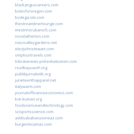
blackanguscareers.com
bolesfororegon.com
bodega-ole.com
thestreamlinerlounge.com
mestrinorubanofc.com
novelatherton.com
nassvalleygardens.net
electjohnstewart.com
omptourtravels.com
tribratanews-polreskebumen.com
rsudbayuasih.org
publikjurnalistik.org
juneteenthapparel.net
italywarm.com
journaloffinanceeconomics.com
kvk-kumari.org
foodscienceandtechnology.com
scisportsscience.com
addisababacuisineaz.com
burgerimcamas.com