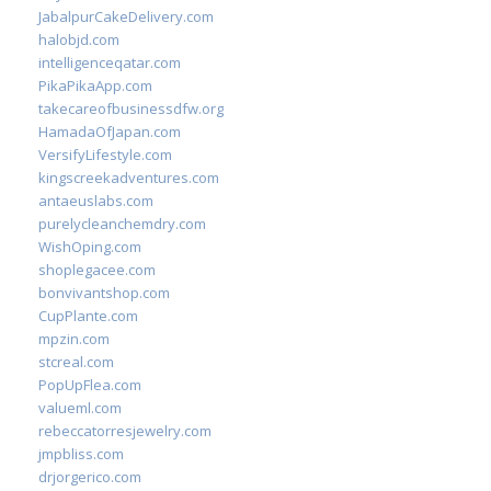
JabalpurCakeDelivery.com
halobjd.com
intelligenceqatar.com
PikaPikaApp.com
takecareofbusinessdfw.org
HamadaOfJapan.com
VersifyLifestyle.com
kingscreekadventures.com
antaeuslabs.com
purelycleanchemdry.com
WishOping.com
shoplegacee.com
bonvivantshop.com
CupPlante.com
mpzin.com
stcreal.com
PopUpFlea.com
valueml.com
rebeccatorresjewelry.com
jmpbliss.com
drjorgerico.com