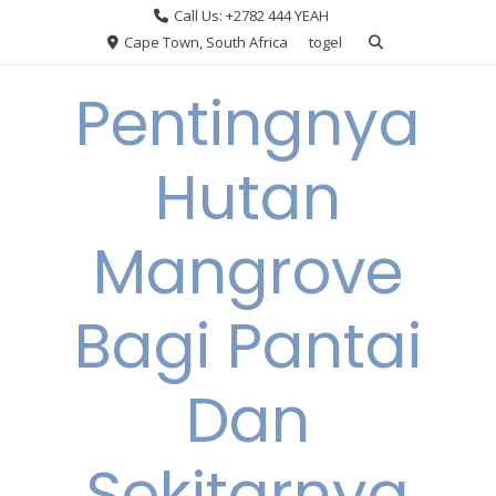
Skip
Call Us: +2782 444 YEAH
to
Cape Town, South Africa
togel
content
Pentingnya
Hutan
Mangrove
Bagi Pantai
Dan
Sekitarnya