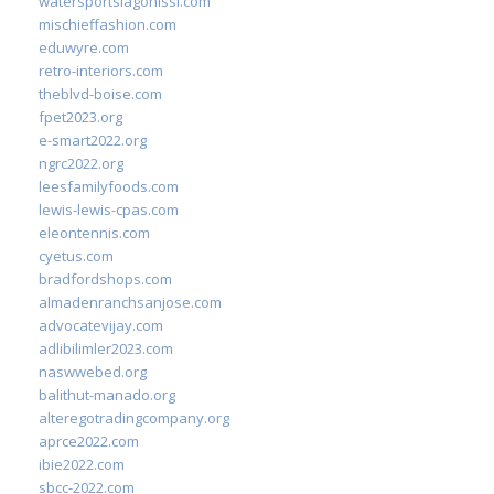
watersportslagonissi.com
mischieffashion.com
eduwyre.com
retro-interiors.com
theblvd-boise.com
fpet2023.org
e-smart2022.org
ngrc2022.org
leesfamilyfoods.com
lewis-lewis-cpas.com
eleontennis.com
cyetus.com
bradfordshops.com
almadenranchsanjose.com
advocatevijay.com
adlibilimler2023.com
naswwebed.org
balithut-manado.org
alteregotradingcompany.org
aprce2022.com
ibie2022.com
sbcc-2022.com