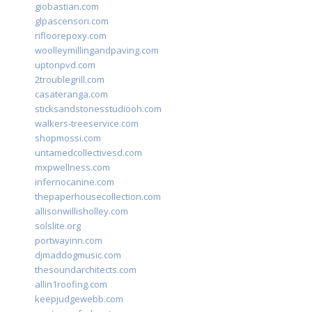
giobastian.com
glpascensori.com
rifloorepoxy.com
woolleymillingandpaving.com
uptonpvd.com
2troublegrill.com
casateranga.com
sticksandstonesstudiooh.com
walkers-treeservice.com
shopmossi.com
untamedcollectivesd.com
mxpwellness.com
infernocanine.com
thepaperhousecollection.com
allisonwillisholley.com
solslite.org
portwayinn.com
djmaddogmusic.com
thesoundarchitects.com
allin1roofing.com
keepjudgewebb.com