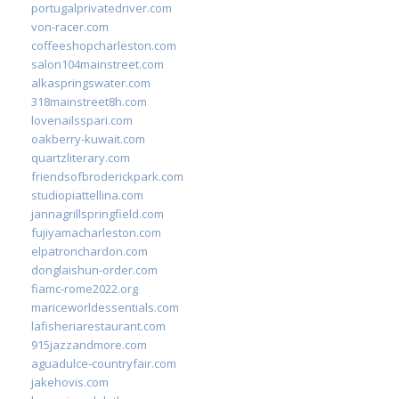
portugalprivatedriver.com
von-racer.com
coffeeshopcharleston.com
salon104mainstreet.com
alkaspringswater.com
318mainstreet8h.com
lovenailsspari.com
oakberry-kuwait.com
quartzliterary.com
friendsofbroderickpark.com
studiopiattellina.com
jannagrillspringfield.com
fujiyamacharleston.com
elpatronchardon.com
donglaishun-order.com
fiamc-rome2022.org
mariceworldessentials.com
lafisheriarestaurant.com
915jazzandmore.com
aguadulce-countryfair.com
jakehovis.com