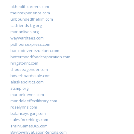
okhealthcareers.com
theintexperience.com
unboundedthefilm.com
catfriends-bg.org
marianlives.org
waywardtees.com
pidfloorsexpress.com
bancodevenezuelaen.com
bettermoodfoodcorporation.com
hingstonnt.com
chooseagender.com
hoverboardssale.com
alaskapolitics.com
stsmp.org
manoelneves.com
mandelaeffectlibrary.com
roselynns.com
balanceyoganj.com
salesforceblogs.com
TrainGames365.com
BaytownEvaCationRentals.com