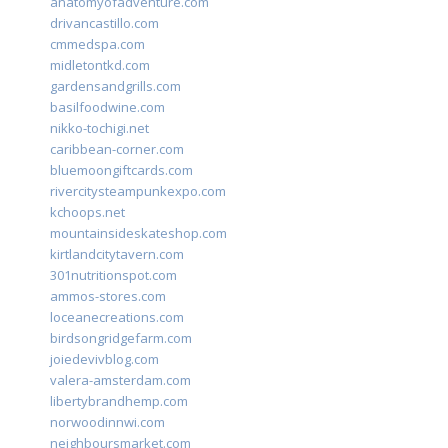
anatomyofadventure.com
drivancastillo.com
cmmedspa.com
midletontkd.com
gardensandgrills.com
basilfoodwine.com
nikko-tochigi.net
caribbean-corner.com
bluemoongiftcards.com
rivercitysteampunkexpo.com
kchoops.net
mountainsideskateshop.com
kirtlandcitytavern.com
301nutritionspot.com
ammos-stores.com
loceanecreations.com
birdsongridgefarm.com
joiedevivblog.com
valera-amsterdam.com
libertybrandhemp.com
norwoodinnwi.com
neighboursmarket.com