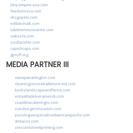
bbq-empire-usa.com
feedstoreva.com
drogopets.com
ediblechalk.com
tabletennisnearme.com
oaksofa.com
soultacohtx.com
capishcaps.com
gpsyfl.org
MEDIA PARTNER III
vwrepairarlington.com
cleaningservicebaltimore-md.com
beckslandscapeandfence.com
vistaaltadelveramendi.com
coastlinecateringnc.com
cuesburgershouston.com
psicologiaespecializadaencampeche.com
dmtacos.com
crescentstreetprinting.com