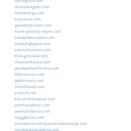
hornopizza.com
driveadragster.com
hematologa.com
lizaivanov.com
guesttinyhomes.com
home-plow-by-meyer.com
palatelatincuisine.com
blackdoglegacy.com
eatvivahouston.com
thebigshowok.com
chimeandstave.com
greatwallseafoodny.com
theloverose.com
gabriovoice.com
resinflowart.com
p-sports.net
korsairstreetwear.com
petshopallston.com
avenue26tacos.com
topgglasses.com
broadmoornailsspacoloradosprings.com
missblackpasadena.com