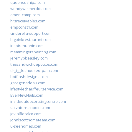
queensushipa.com
wendyweimerdds.com
ameri-camp.com
hrsreceivables.com
empconst1.com
cinderella-support.com
bigpinkrestaurant.com
inspirehuahin.com
memmingerspainting.com
jeremypbeasley.com
thesandwichdepotcos.com
drgiggleshouseofpain.com
hotflashdesigns.com
garagenadeau.com
lifestylechauffeurservice.com
EverNewNails.com
insideoutdecoratingcentre.com
salvatoresinpoint.com
jovialfloralco.com
johnlscotthometeam.com
u-seehomes.com