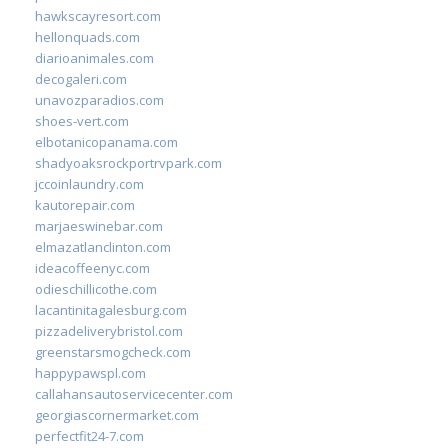
hawkscayresort.com
hellonquads.com
diarioanimales.com
decogaleri.com
unavozparadios.com
shoes-vert.com
elbotanicopanama.com
shadyoaksrockportrvpark.com
jccoinlaundry.com
kautorepair.com
marjaeswinebar.com
elmazatlanclinton.com
ideacoffeenyc.com
odieschillicothe.com
lacantinitagalesburg.com
pizzadeliverybristol.com
greenstarsmogcheck.com
happypawspl.com
callahansautoservicecenter.com
georgiascornermarket.com
perfectfit24-7.com