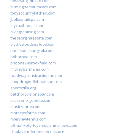
bosswingsduluth.com
birminghamautocare.com
tonyscountrykitchen.com
jbellasnailspa.com
mychaihouse.com
alvisgrooming.com
thegeorginaestate.com
blythewoodseafood.com
paolosdelibangkok.com
bobacove.com
phoone24brookfield.com
mickeybarmama.com
roadwayconstructioninc.com
shopdragonflyboutique.com
sportszilla.org
batchprovisionsbar.com
brasserie-gobette.com
musicrearte.com
morseysfarms.com
riverviewtennis.com
official-kelly-toys-squishmallows.com
displaygardenonsuncrest.org