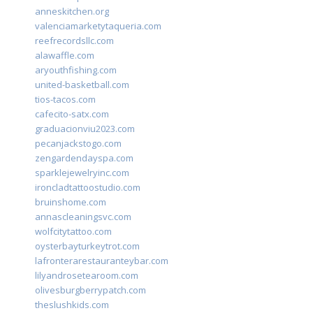
anneskitchen.org
valenciamarketytaqueria.com
reefrecordsllc.com
alawaffle.com
aryouthfishing.com
united-basketball.com
tios-tacos.com
cafecito-satx.com
graduacionviu2023.com
pecanjackstogo.com
zengardendayspa.com
sparklejewelryinc.com
ironcladtattoostudio.com
bruinshome.com
annascleaningsvc.com
wolfcitytattoo.com
oysterbayturkeytrot.com
lafronterarestauranteybar.com
lilyandrosetearoom.com
olivesburgberrypatch.com
theslushkids.com