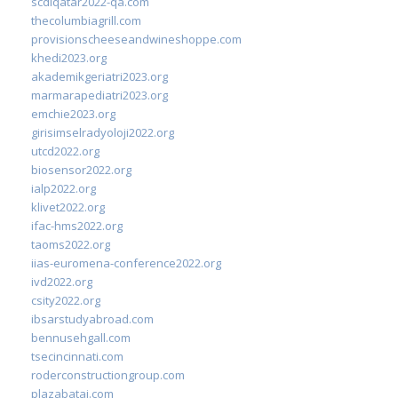
scdlqatar2022-qa.com
thecolumbiagrill.com
provisionscheeseandwineshoppe.com
khedi2023.org
akademikgeriatri2023.org
marmarapediatri2023.org
emchie2023.org
girisimselradyoloji2022.org
utcd2022.org
biosensor2022.org
ialp2022.org
klivet2022.org
ifac-hms2022.org
taoms2022.org
iias-euromena-conference2022.org
ivd2022.org
csity2022.org
ibsarstudyabroad.com
bennusehgall.com
tsecincinnati.com
roderconstructiongroup.com
plazabatai.com