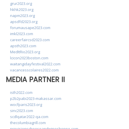
grur2023.org
hkhk2023.org
napm2023.org
apsdfd2023.org
forumausape2023.com
imkl2023.com
careerfaircsd2023.com
apsth2023.com
MedItRio2023.org
lcicon2023boston.com
waitangidayfestival2022.com
vacancesscolaires2022.com
MEDIA PARTNER II
isth2022.com
p2b2pabi2023-makassar.com
wocfparis2023.org
sinc2023.com
scdlqatar2022-qa.com
thecolumbiagrill.com
provisionscheeseandwineshoppe.com