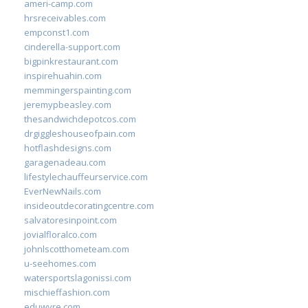
ameri-camp.com
hrsreceivables.com
empconst1.com
cinderella-support.com
bigpinkrestaurant.com
inspirehuahin.com
memmingerspainting.com
jeremypbeasley.com
thesandwichdepotcos.com
drgiggleshouseofpain.com
hotflashdesigns.com
garagenadeau.com
lifestylechauffeurservice.com
EverNewNails.com
insideoutdecoratingcentre.com
salvatoresinpoint.com
jovialfloralco.com
johnlscotthometeam.com
u-seehomes.com
watersportslagonissi.com
mischieffashion.com
eduwyre.com