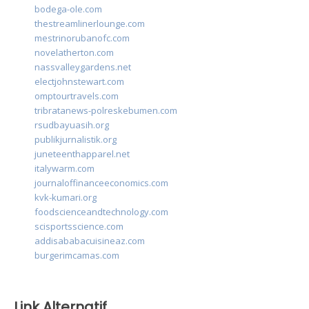
bodega-ole.com
thestreamlinerlounge.com
mestrinorubanofc.com
novelatherton.com
nassvalleygardens.net
electjohnstewart.com
omptourtravels.com
tribratanews-polreskebumen.com
rsudbayuasih.org
publikjurnalistik.org
juneteenthapparel.net
italywarm.com
journaloffinanceeconomics.com
kvk-kumari.org
foodscienceandtechnology.com
scisportsscience.com
addisababacuisineaz.com
burgerimcamas.com
Link Alternatif