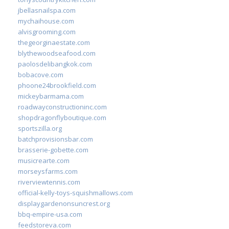
jbellasnailspa.com
mychaihouse.com
alvisgrooming.com
thegeorginaestate.com
blythewoodseafood.com
paolosdelibangkok.com
bobacove.com
phoone24brookfield.com
mickeybarmama.com
roadwayconstructioninc.com
shopdragonflyboutique.com
sportszilla.org
batchprovisionsbar.com
brasserie-gobette.com
musicrearte.com
morseysfarms.com
riverviewtennis.com
official-kelly-toys-squishmallows.com
displaygardenonsuncrest.org
bbq-empire-usa.com
feedstoreva.com