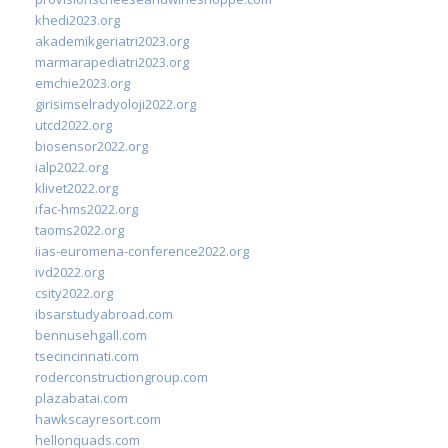
khedi2023.org
akademikgeriatri2023.org
marmarapediatri2023.org
emchie2023.org
girisimselradyoloji2022.org
utcd2022.org
biosensor2022.org
ialp2022.org
klivet2022.org
ifac-hms2022.org
taoms2022.org
iias-euromena-conference2022.org
ivd2022.org
csity2022.org
ibsarstudyabroad.com
bennusehgall.com
tsecincinnati.com
roderconstructiongroup.com
plazabatai.com
hawkscayresort.com
hellonquads.com