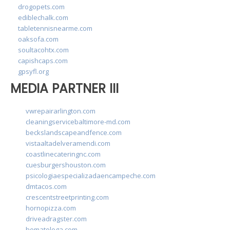
drogopets.com
ediblechalk.com
tabletennisnearme.com
oaksofa.com
soultacohtx.com
capishcaps.com
gpsyfl.org
MEDIA PARTNER III
vwrepairarlington.com
cleaningservicebaltimore-md.com
beckslandscapeandfence.com
vistaaltadelveramendi.com
coastlinecateringnc.com
cuesburgershouston.com
psicologiaespecializadaencampeche.com
dmtacos.com
crescentstreetprinting.com
hornopizza.com
driveadragster.com
hematologa.com