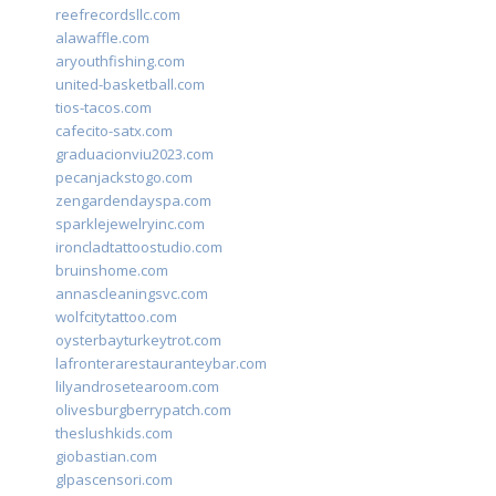
reefrecordsllc.com
alawaffle.com
aryouthfishing.com
united-basketball.com
tios-tacos.com
cafecito-satx.com
graduacionviu2023.com
pecanjackstogo.com
zengardendayspa.com
sparklejewelryinc.com
ironcladtattoostudio.com
bruinshome.com
annascleaningsvc.com
wolfcitytattoo.com
oysterbayturkeytrot.com
lafronterarestauranteybar.com
lilyandrosetearoom.com
olivesburgberrypatch.com
theslushkids.com
giobastian.com
glpascensori.com