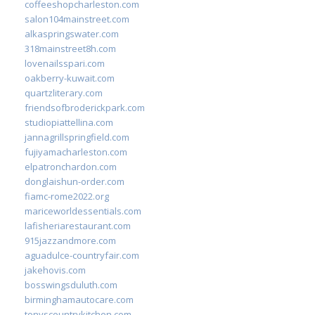
coffeeshopcharleston.com
salon104mainstreet.com
alkaspringswater.com
318mainstreet8h.com
lovenailsspari.com
oakberry-kuwait.com
quartzliterary.com
friendsofbroderickpark.com
studiopiattellina.com
jannagrillspringfield.com
fujiyamacharleston.com
elpatronchardon.com
donglaishun-order.com
fiamc-rome2022.org
mariceworldessentials.com
lafisheriarestaurant.com
915jazzandmore.com
aguadulce-countryfair.com
jakehovis.com
bosswingsduluth.com
birminghamautocare.com
tonyscountrykitchen.com