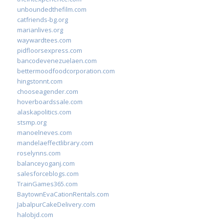
unboundedthefilm.com
catfriends-bg.org
marianlives.org
waywardtees.com
pidfloorsexpress.com
bancodevenezuelaen.com
bettermoodfoodcorporation.com
hingstonnt.com
chooseagender.com
hoverboardssale.com
alaskapolitics.com
stsmp.org
manoelneves.com
mandelaeffectlibrary.com
roselynns.com
balanceyoganj.com
salesforceblogs.com
TrainGames365.com
BaytownEvaCationRentals.com
JabalpurCakeDelivery.com
halobjd.com