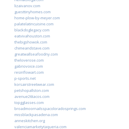
lizaivanov.com
guesttinyhomes.com
home-plow-by-meyer.com
palatelatincuisine.com
blackdoglegacy.com
eatvivahouston.com
thebigshowok.com
chimeandstave.com
greatwallseafoodny.com
theloverose.com
gabriovoice.com
resinflowart.com
p-sports.net
korsairstreetwear.com
petshopallston.com
avenue26tacos.com
topgglasses.com
broadmoornailsspacoloradosprings.com
missblackpasadena.com
anneskitchen.org
valenciamarketytaqueria.com