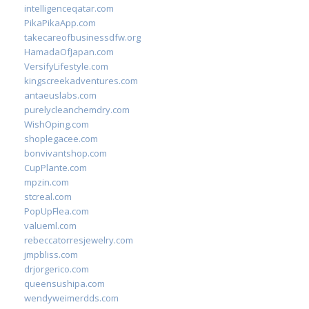
intelligenceqatar.com
PikaPikaApp.com
takecareofbusinessdfw.org
HamadaOfJapan.com
VersifyLifestyle.com
kingscreekadventures.com
antaeuslabs.com
purelycleanchemdry.com
WishOping.com
shoplegacee.com
bonvivantshop.com
CupPlante.com
mpzin.com
stcreal.com
PopUpFlea.com
valueml.com
rebeccatorresjewelry.com
jmpbliss.com
drjorgerico.com
queensushipa.com
wendyweimerdds.com