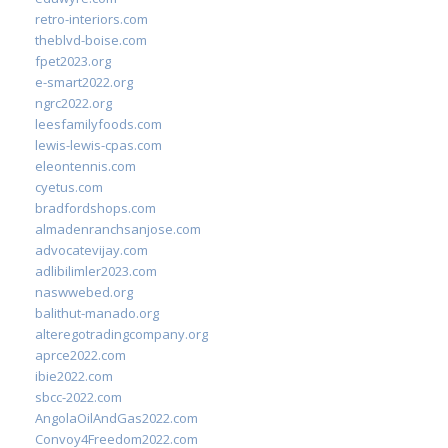
retro-interiors.com
theblvd-boise.com
fpet2023.org
e-smart2022.org
ngrc2022.org
leesfamilyfoods.com
lewis-lewis-cpas.com
eleontennis.com
cyetus.com
bradfordshops.com
almadenranchsanjose.com
advocatevijay.com
adlibilimler2023.com
naswwebed.org
balithut-manado.org
alteregotradingcompany.org
aprce2022.com
ibie2022.com
sbcc-2022.com
AngolaOilAndGas2022.com
Convoy4Freedom2022.com