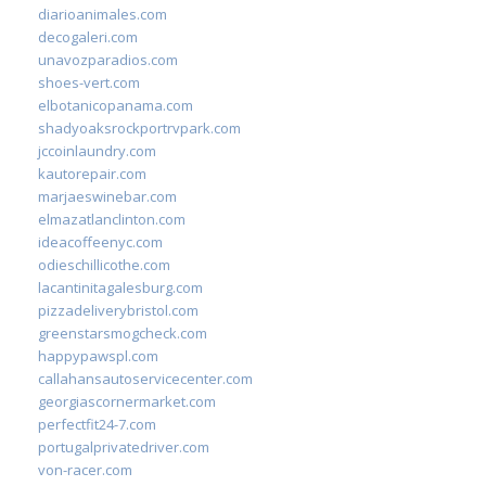
diarioanimales.com
decogaleri.com
unavozparadios.com
shoes-vert.com
elbotanicopanama.com
shadyoaksrockportrvpark.com
jccoinlaundry.com
kautorepair.com
marjaeswinebar.com
elmazatlanclinton.com
ideacoffeenyc.com
odieschillicothe.com
lacantinitagalesburg.com
pizzadeliverybristol.com
greenstarsmogcheck.com
happypawspl.com
callahansautoservicecenter.com
georgiascornermarket.com
perfectfit24-7.com
portugalprivatedriver.com
von-racer.com