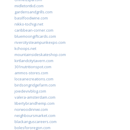
midletontkd.com
gardensandgrills.com
basilfoodwine.com
nikko-tochigi.net
caribbean-corner.com
bluemoongiftcards.com
rivercitysteampunkexpo.com
kchoops.net
mountainsideskateshop.com
kirtlandcitytavern.com
301nutritionspot.com
ammos-stores.com
loceanecreations.com
birdsongridgefarm.com
joiedevivblog.com
valera-amsterdam.com
libertybrandhemp.com
norwoodinnwi.com
neighboursmarket.com
blackanguscareers.com
bolesfororegon.com