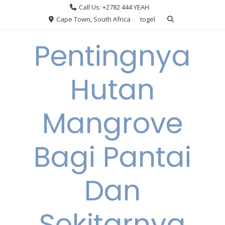
Skip
Call Us: +2782 444 YEAH
to
Cape Town, South Africa
togel
content
Pentingnya
Hutan
Mangrove
Bagi Pantai
Dan
Sekitarnya