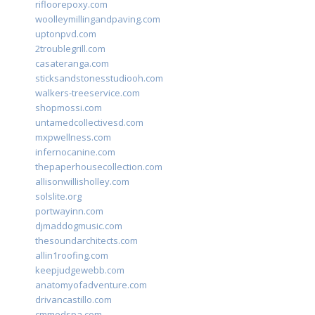
rifloorepoxy.com
woolleymillingandpaving.com
uptonpvd.com
2troublegrill.com
casateranga.com
sticksandstonesstudiooh.com
walkers-treeservice.com
shopmossi.com
untamedcollectivesd.com
mxpwellness.com
infernocanine.com
thepaperhousecollection.com
allisonwillisholley.com
solslite.org
portwayinn.com
djmaddogmusic.com
thesoundarchitects.com
allin1roofing.com
keepjudgewebb.com
anatomyofadventure.com
drivancastillo.com
cmmedspa.com