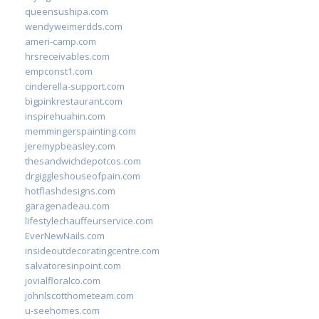
queensushipa.com
wendyweimerdds.com
ameri-camp.com
hrsreceivables.com
empconst1.com
cinderella-support.com
bigpinkrestaurant.com
inspirehuahin.com
memmingerspainting.com
jeremypbeasley.com
thesandwichdepotcos.com
drgiggleshouseofpain.com
hotflashdesigns.com
garagenadeau.com
lifestylechauffeurservice.com
EverNewNails.com
insideoutdecoratingcentre.com
salvatoresinpoint.com
jovialfloralco.com
johnlscotthometeam.com
u-seehomes.com