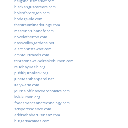
neighboursmarket.com
blackanguscareers.com
bolesfororegon.com
bodega-ole.com
thestreamlinerlounge.com
mestrinorubanofc.com
novelatherton.com
nassvalleygardens.net
electjohnstewart.com
omptourtravels.com
tribratanews-polreskebumen.com
rsudbayuasih.org
publikjurnalistik.org
juneteenthapparel.net
italywarm.com
journaloffinanceeconomics.com
kvk-kumari.org
foodscienceandtechnology.com
scisportsscience.com
addisababacuisineaz.com
burgerimcamas.com