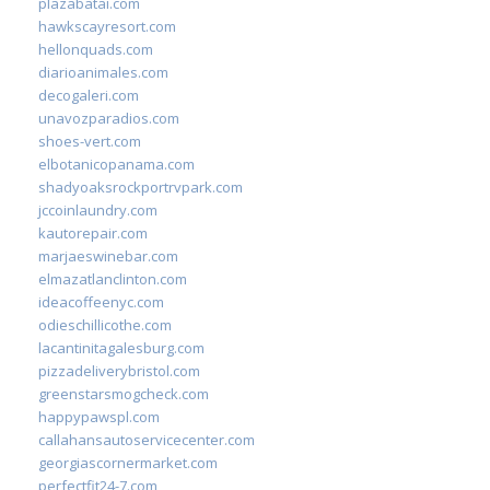
plazabatai.com
hawkscayresort.com
hellonquads.com
diarioanimales.com
decogaleri.com
unavozparadios.com
shoes-vert.com
elbotanicopanama.com
shadyoaksrockportrvpark.com
jccoinlaundry.com
kautorepair.com
marjaeswinebar.com
elmazatlanclinton.com
ideacoffeenyc.com
odieschillicothe.com
lacantinitagalesburg.com
pizzadeliverybristol.com
greenstarsmogcheck.com
happypawspl.com
callahansautoservicecenter.com
georgiascornermarket.com
perfectfit24-7.com