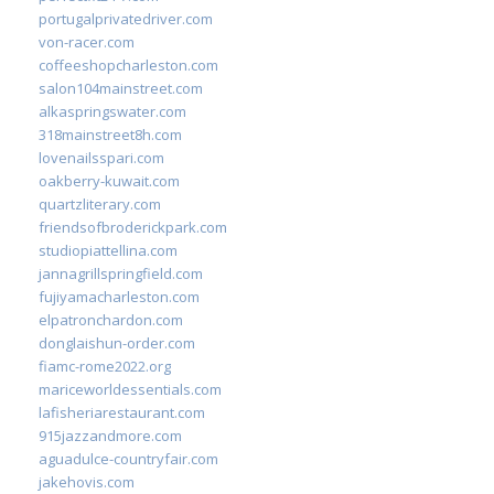
portugalprivatedriver.com
von-racer.com
coffeeshopcharleston.com
salon104mainstreet.com
alkaspringswater.com
318mainstreet8h.com
lovenailsspari.com
oakberry-kuwait.com
quartzliterary.com
friendsofbroderickpark.com
studiopiattellina.com
jannagrillspringfield.com
fujiyamacharleston.com
elpatronchardon.com
donglaishun-order.com
fiamc-rome2022.org
mariceworldessentials.com
lafisheriarestaurant.com
915jazzandmore.com
aguadulce-countryfair.com
jakehovis.com