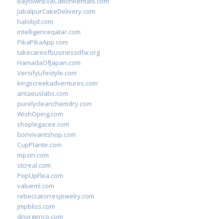
BaytownEvaCationRentals.com
JabalpurCakeDelivery.com
halobjd.com
intelligenceqatar.com
PikaPikaApp.com
takecareofbusinessdfw.org
HamadaOfJapan.com
VersifyLifestyle.com
kingscreekadventures.com
antaeuslabs.com
purelycleanchemdry.com
WishOping.com
shoplegacee.com
bonvivantshop.com
CupPlante.com
mpzin.com
stcreal.com
PopUpFlea.com
valueml.com
rebeccatorresjewelry.com
jmpbliss.com
drjorgerico.com