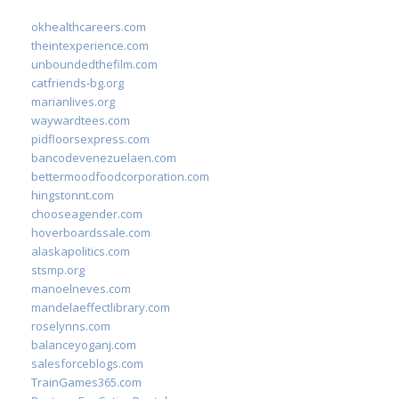
okhealthcareers.com
theintexperience.com
unboundedthefilm.com
catfriends-bg.org
marianlives.org
waywardtees.com
pidfloorsexpress.com
bancodevenezuelaen.com
bettermoodfoodcorporation.com
hingstonnt.com
chooseagender.com
hoverboardssale.com
alaskapolitics.com
stsmp.org
manoelneves.com
mandelaeffectlibrary.com
roselynns.com
balanceyoganj.com
salesforceblogs.com
TrainGames365.com