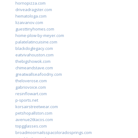
hornopizza.com
driveadragster.com
hematologa.com
lizaivanov.com
guesttinyhomes.com
home-plow-by-meyer.com
palatelatincuisine.com
blackdoglegacy.com
eatvivahouston.com
thebigshowok.com
chimeandstave.com
greatwallseafoodny.com
theloverose.com
gabriovoice.com
resinflowart.com
p-sports.net
korsairstreetwear.com
petshopallston.com
avenue26tacos.com
topgglasses.com
broadmoornailsspacoloradosprings.com