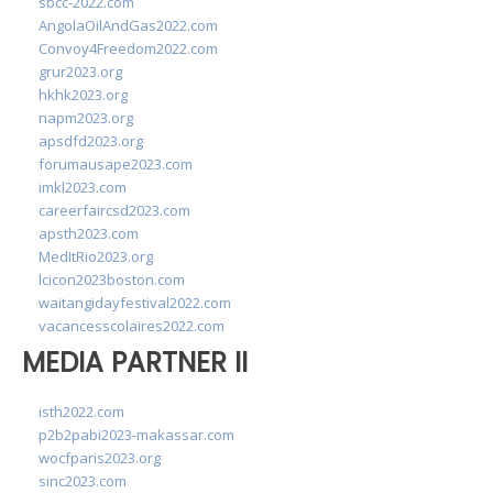
sbcc-2022.com
AngolaOilAndGas2022.com
Convoy4Freedom2022.com
grur2023.org
hkhk2023.org
napm2023.org
apsdfd2023.org
forumausape2023.com
imkl2023.com
careerfaircsd2023.com
apsth2023.com
MedItRio2023.org
lcicon2023boston.com
waitangidayfestival2022.com
vacancesscolaires2022.com
MEDIA PARTNER II
isth2022.com
p2b2pabi2023-makassar.com
wocfparis2023.org
sinc2023.com