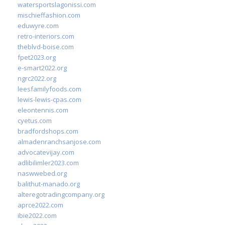
watersportslagonissi.com
mischieffashion.com
eduwyre.com
retro-interiors.com
theblvd-boise.com
fpet2023.org
e-smart2022.org
ngrc2022.org
leesfamilyfoods.com
lewis-lewis-cpas.com
eleontennis.com
cyetus.com
bradfordshops.com
almadenranchsanjose.com
advocatevijay.com
adlibilimler2023.com
naswwebed.org
balithut-manado.org
alteregotradingcompany.org
aprce2022.com
ibie2022.com