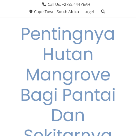
Skip
Call Us: +2782 444 YEAH
to
Cape Town, South Africa
togel
content
Pentingnya
Hutan
Mangrove
Bagi Pantai
Dan
Sekitarnya