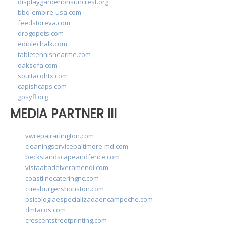
displaygardenonsuncrest.org
bbq-empire-usa.com
feedstoreva.com
drogopets.com
ediblechalk.com
tabletennisnearme.com
oaksofa.com
soultacohtx.com
capishcaps.com
gpsyfl.org
MEDIA PARTNER III
vwrepairarlington.com
cleaningservicebaltimore-md.com
beckslandscapeandfence.com
vistaaltadelveramendi.com
coastlinecateringnc.com
cuesburgershouston.com
psicologiaespecializadaencampeche.com
dmtacos.com
crescentstreetprinting.com