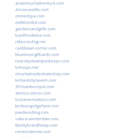
anatomyofadventure.com
drivancastillo.com
cmmedspa.com
midletontkd.com
gardensandgrills.com
basilfoodwine.com
nikko-tochigi.net
caribbean-corner.com
bluemoongiftcards.com
rivercitysteampunkexpo.com
kchoops.net
mountainsideskateshop.com
kirtlandcitytavern.com
301nutritionspot.com
ammos-stores.com
loceanecreations.com
birdsongridgefarm.com
joiedevivblog.com
valera-amsterdam.com
libertybrandhemp.com
norwoodinnwi.com