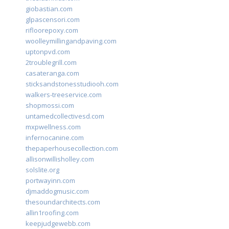
giobastian.com
glpascensori.com
rifloorepoxy.com
woolleymillingandpaving.com
uptonpvd.com
2troublegrill.com
casateranga.com
sticksandstonesstudiooh.com
walkers-treeservice.com
shopmossi.com
untamedcollectivesd.com
mxpwellness.com
infernocanine.com
thepaperhousecollection.com
allisonwillisholley.com
solslite.org
portwayinn.com
djmaddogmusic.com
thesoundarchitects.com
allin1roofing.com
keepjudgewebb.com