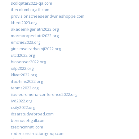
scdlqatar2022-qa.com
thecolumbiagrill.com
provisionscheeseandwineshoppe.com
khedi2023.org
akademikgeriatri2023.org
marmarapediatri2023.org
emchie2023.org
girisimselradyoloji2022.org
utcd2022.org
biosensor2022.org
ialp2022.org
klivet2022.org
ifac-hms2022.org
taoms2022.org
iias-euromena-conference2022.org
ivd2022.org
csity2022.org
ibsarstudyabroad.com
bennusehgall.com
tsecincinnati.com
roderconstructiongroup.com