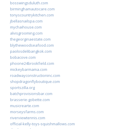
bosswingsduluth.com
birminghamautocare.com
tonyscountrykitchen.com
jbellasnailspa.com
mychaihouse.com
alvisgrooming.com
thegeorginaestate.com
blythewoodseafood.com
paolosdelibangkok.com
bobacove.com
phoone24brookfield.com
mickeybarmama.com
roadwayconstructioninc.com
shopdragonflyboutique.com
sportszilla.org
batchprovisionsbar.com
brasserie-gobette.com
musicrearte.com
morseysfarms.com
riverviewtennis.com
official-kelly-toys-squishmallows.com