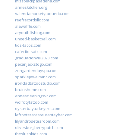
missblackpasadena.com
anneskitchen.org
valenciamarketytaqueria.com
reefrecordsllc.com
alawaffle.com
aryouthfishing.com
united-basketball.com
tios-tacos.com
cafecito-satx.com
graduacionviu2023.com
pecanjackstogo.com
zengardendayspa.com
sparklejewelryinc.com
ironcladtattoostudio.com
bruinshome.com
annascleaningsvc.com
wolfcitytattoo.com
oysterbayturkeytrot.com
lafronterarestauranteybar.com
lilyandrosetearoom.com
olivesburgberrypatch.com
theslushkids.com