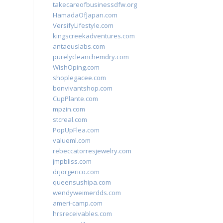
takecareofbusinessdfw.org
HamadaOfJapan.com
VersifyLifestyle.com
kingscreekadventures.com
antaeuslabs.com
purelycleanchemdry.com
WishOping.com
shoplegacee.com
bonvivantshop.com
CupPlante.com
mpzin.com
stcreal.com
PopUpFlea.com
valueml.com
rebeccatorresjewelry.com
jmpbliss.com
drjorgerico.com
queensushipa.com
wendyweimerdds.com
ameri-camp.com
hrsreceivables.com