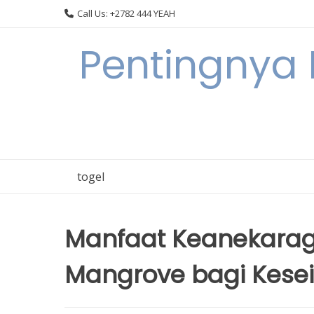
Skip
Call Us: +2782 444 YEAH
to
content
Pentingnya 
togel
Manfaat Keanekara
Mangrove bagi Kes