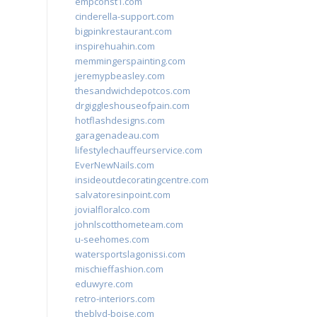
empconst1.com
cinderella-support.com
bigpinkrestaurant.com
inspirehuahin.com
memmingerspainting.com
jeremypbeasley.com
thesandwichdepotcos.com
drgiggleshouseofpain.com
hotflashdesigns.com
garagenadeau.com
lifestylechauffeurservice.com
EverNewNails.com
insideoutdecoratingcentre.com
salvatoresinpoint.com
jovialfloralco.com
johnlscotthometeam.com
u-seehomes.com
watersportslagonissi.com
mischieffashion.com
eduwyre.com
retro-interiors.com
theblvd-boise.com