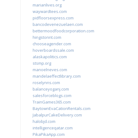
marianlives.org
waywardtees.com
pidfloorsexpress.com
bancodevenezuelaen.com
bettermoodfoodcorporation.com
hingstonnt.com
chooseagender.com
hoverboardssale.com
alaskapolitics.com
stsmp.org
manoelneves.com
mandelaeffectlibrary.com
roselynns.com
balanceyoganj.com
salesforceblogs.com
TrainGames365.com
BaytownEvaCationRentals.com
JabalpurCakeDelivery.com
halobjd.com
intelligenceqatar.com
PikaPikaApp.com