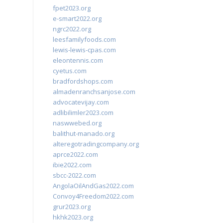
fpet2023.org
e-smart2022.org
ngrc2022.org
leesfamilyfoods.com
lewis-lewis-cpas.com
eleontennis.com
cyetus.com
bradfordshops.com
almadenranchsanjose.com
advocatevijay.com
adlibilimler2023.com
naswwebed.org
balithut-manado.org
alteregotradingcompany.org
aprce2022.com
ibie2022.com
sbcc-2022.com
AngolaOilAndGas2022.com
Convoy4Freedom2022.com
grur2023.org
hkhk2023.org