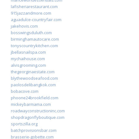
lafisheriarestaurant.com
915jazzandmore.com
aguadulce-countryfair.com
jakehovis.com
bosswingsduluth.com
birminghamautocare.com
tonyscountrykitchen.com
jbellasnailspa.com
mychaihouse.com
alvisgrooming.com
thegeorginaestate.com
blythewoodseafood.com
paolosdelibangkok.com
bobacove.com
phoone24brookfield.com
mickeybarmama.com
roadwayconstructioninc.com
shopdragonflyboutique.com
sportszilla.org
batchprovisionsbar.com
brasserie-gobette.com