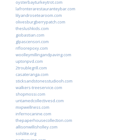
oysterbayturkeytrot.com
lafronterarestauranteybar.com
lilyandrosetearoom.com
olivesburgberrypatch.com
theslushkids.com
giobastian.com
glpascensori.com
rifloorepoxy.com
woolleymillingandpaving.com
uptonpvd.com
2troublegrill.com
casateranga.com
sticksandstonesstudiooh.com
walkers-treeservice.com
shopmossi.com
untamedcollectivesd.com
mxpwellness.com
infernocanine.com
thepaperhousecollection.com
allisonwillisholley.com
solslite.org