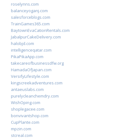
roselynns.com
balanceyoganj.com
salesforceblogs.com
TrainGames365.com
BaytownEvaCationRentals.com
JabalpurCakeDelivery.com
halobjd.com
intelligenceqatar.com
PikaPikaApp.com
takecareofbusinessdfw.org
HamadaOfJapan.com
VersifyLifestyle.com
kingscreekadventures.com
antaeuslabs.com
purelycleanchemdry.com
WishOping.com
shoplegacee.com
bonvivantshop.com
CupPlante.com
mpzin.com
stcreal.com