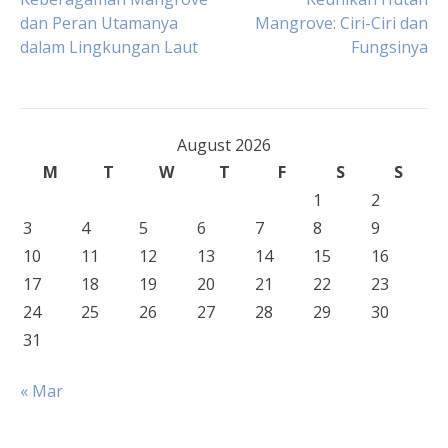
Post
dan Peran Utamanya
Mangrove: Ciri-Ciri dan
dalam Lingkungan Laut
Fungsinya
navigation
August 2026
M
T
W
T
F
S
S
1
2
3
4
5
6
7
8
9
10
11
12
13
14
15
16
17
18
19
20
21
22
23
24
25
26
27
28
29
30
31
« Mar