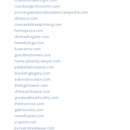
coastlinecateringnc.com
cuesburgershouston.com
psicologiaespecializadaencampeche.com
dmtacos.com
crescentstreetprinting.com
hornopizza.com
driveadragster.com
hematologa.com
lizaivanov.com
guesttinyhomes.com
home-plow-by-meyer.com
palatelatincuisine.com
blackdoglegacy.com
eatvivahouston.com
thebigshowok.com
chimeandstave.com
greatwallseafoodny.com
theloverose.com
gabriovoice.com
resinflowart.com
p-sports.net
korsairstreetwear.com