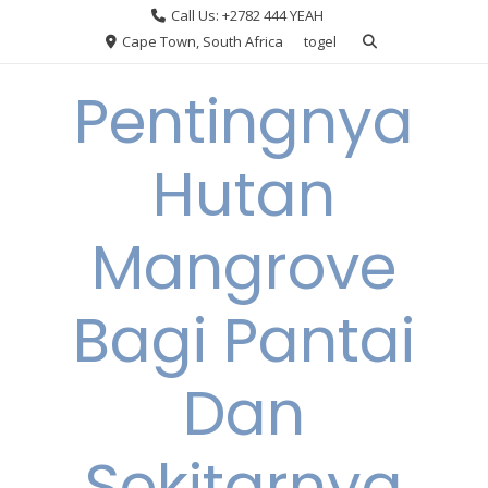
Skip
Call Us: +2782 444 YEAH
to
Cape Town, South Africa
togel
content
Pentingnya
Hutan
Mangrove
Bagi Pantai
Dan
Sekitarnya