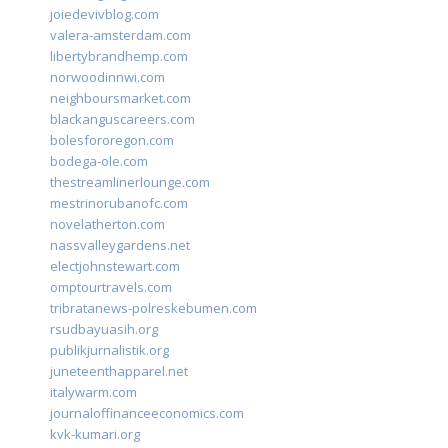
joiedevivblog.com
valera-amsterdam.com
libertybrandhemp.com
norwoodinnwi.com
neighboursmarket.com
blackanguscareers.com
bolesfororegon.com
bodega-ole.com
thestreamlinerlounge.com
mestrinorubanofc.com
novelatherton.com
nassvalleygardens.net
electjohnstewart.com
omptourtravels.com
tribratanews-polreskebumen.com
rsudbayuasih.org
publikjurnalistik.org
juneteenthapparel.net
italywarm.com
journaloffinanceeconomics.com
kvk-kumari.org