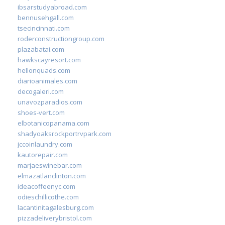
ibsarstudyabroad.com
bennusehgall.com
tsecincinnati.com
roderconstructiongroup.com
plazabatai.com
hawkscayresort.com
hellonquads.com
diarioanimales.com
decogaleri.com
unavozparadios.com
shoes-vert.com
elbotanicopanama.com
shadyoaksrockportrvpark.com
jccoinlaundry.com
kautorepair.com
marjaeswinebar.com
elmazatlanclinton.com
ideacoffeenyc.com
odieschillicothe.com
lacantinitagalesburg.com
pizzadeliverybristol.com