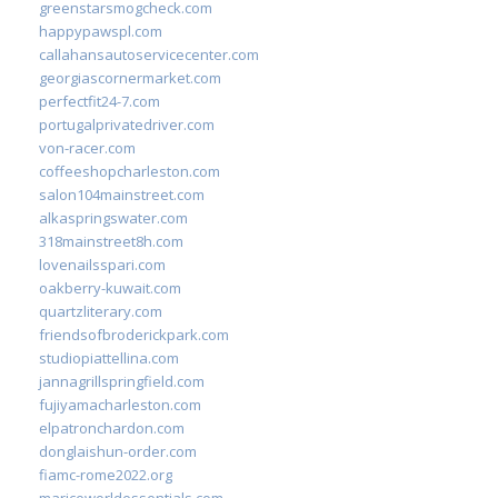
greenstarsmogcheck.com
happypawspl.com
callahansautoservicecenter.com
georgiascornermarket.com
perfectfit24-7.com
portugalprivatedriver.com
von-racer.com
coffeeshopcharleston.com
salon104mainstreet.com
alkaspringswater.com
318mainstreet8h.com
lovenailsspari.com
oakberry-kuwait.com
quartzliterary.com
friendsofbroderickpark.com
studiopiattellina.com
jannagrillspringfield.com
fujiyamacharleston.com
elpatronchardon.com
donglaishun-order.com
fiamc-rome2022.org
mariceworldessentials.com