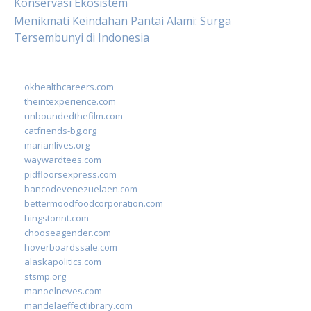
Konservasi Ekosistem
Menikmati Keindahan Pantai Alami: Surga
Tersembunyi di Indonesia
okhealthcareers.com
theintexperience.com
unboundedthefilm.com
catfriends-bg.org
marianlives.org
waywardtees.com
pidfloorsexpress.com
bancodevenezuelaen.com
bettermoodfoodcorporation.com
hingstonnt.com
chooseagender.com
hoverboardssale.com
alaskapolitics.com
stsmp.org
manoelneves.com
mandelaeffectlibrary.com