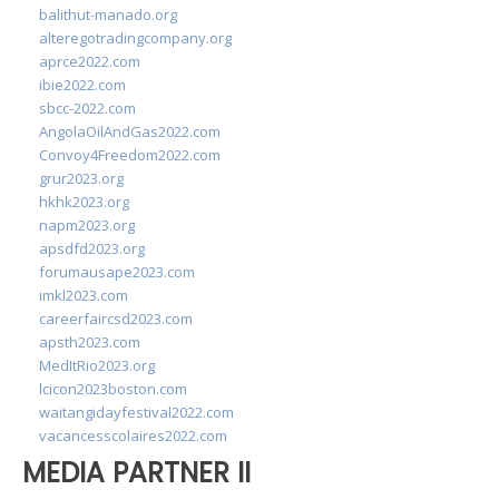
balithut-manado.org
alteregotradingcompany.org
aprce2022.com
ibie2022.com
sbcc-2022.com
AngolaOilAndGas2022.com
Convoy4Freedom2022.com
grur2023.org
hkhk2023.org
napm2023.org
apsdfd2023.org
forumausape2023.com
imkl2023.com
careerfaircsd2023.com
apsth2023.com
MedItRio2023.org
lcicon2023boston.com
waitangidayfestival2022.com
vacancesscolaires2022.com
MEDIA PARTNER II