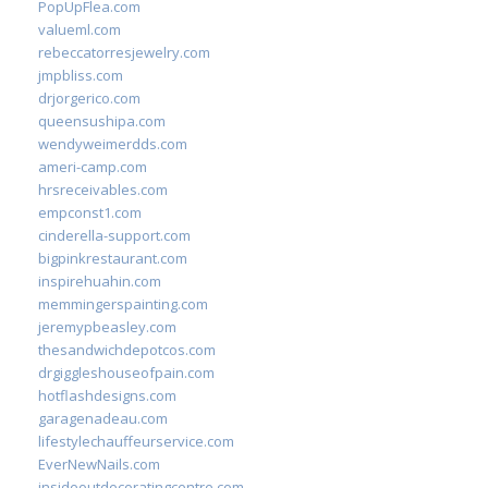
PopUpFlea.com
valueml.com
rebeccatorresjewelry.com
jmpbliss.com
drjorgerico.com
queensushipa.com
wendyweimerdds.com
ameri-camp.com
hrsreceivables.com
empconst1.com
cinderella-support.com
bigpinkrestaurant.com
inspirehuahin.com
memmingerspainting.com
jeremypbeasley.com
thesandwichdepotcos.com
drgiggleshouseofpain.com
hotflashdesigns.com
garagenadeau.com
lifestylechauffeurservice.com
EverNewNails.com
insideoutdecoratingcentre.com