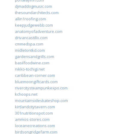
portwayinn.com
djmaddogmusic.com
thesoundarchitects.com
allin1roofing.com
keepjudgewebb.com
anatomyofadventure.com
drivancastillo.com
cmmedspa.com
midletontkd.com
gardensandgrills.com
basilfoodwine.com
nikko-tochigi.net
caribbean-corner.com
bluemoongiftcards.com
rivercitysteampunkexpo.com
kchoops.net
mountainsideskateshop.com
kirtlandcitytavern.com
301nutritionspot.com
ammos-stores.com
loceanecreations.com
birdsongridgefarm.com