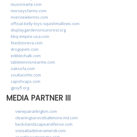
musicrearte.com
morseysfarms.com
riverviewtennis.com
official-kelly-toys-squishmallows.com
displaygardenonsuncrest.org
bbq-empire-usa.com
feedstoreva.com
drogopets.com
ediblechalk.com
tabletennisnearme.com
oaksofa.com
soultacohtx.com
capishcaps.com
gpsyfl.org
MEDIA PARTNER III
vwrepairarlington.com
cleaningservicebaltimore-md.com
beckslandscapeandfence.com
vistaaltadelveramendi.com