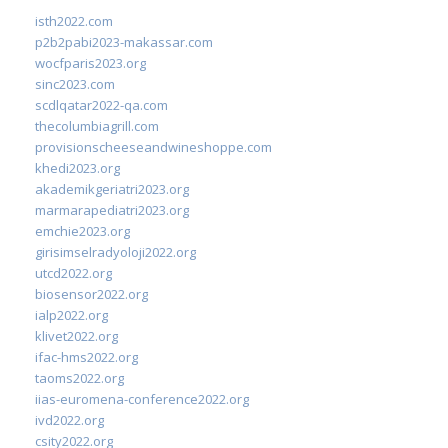
isth2022.com
p2b2pabi2023-makassar.com
wocfparis2023.org
sinc2023.com
scdlqatar2022-qa.com
thecolumbiagrill.com
provisionscheeseandwineshoppe.com
khedi2023.org
akademikgeriatri2023.org
marmarapediatri2023.org
emchie2023.org
girisimselradyoloji2022.org
utcd2022.org
biosensor2022.org
ialp2022.org
klivet2022.org
ifac-hms2022.org
taoms2022.org
iias-euromena-conference2022.org
ivd2022.org
csity2022.org