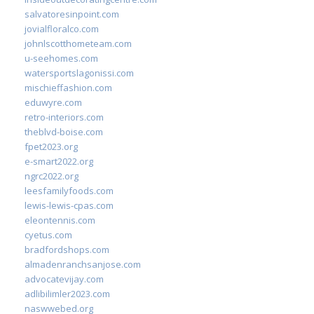
salvatoresinpoint.com
jovialfloralco.com
johnlscotthometeam.com
u-seehomes.com
watersportslagonissi.com
mischieffashion.com
eduwyre.com
retro-interiors.com
theblvd-boise.com
fpet2023.org
e-smart2022.org
ngrc2022.org
leesfamilyfoods.com
lewis-lewis-cpas.com
eleontennis.com
cyetus.com
bradfordshops.com
almadenranchsanjose.com
advocatevijay.com
adlibilimler2023.com
naswwebed.org