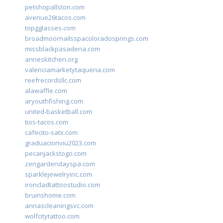
petshopallston.com
avenue26tacos.com
topgglasses.com
broadmoornailsspacoloradosprings.com
missblackpasadena.com
anneskitchen.org
valenciamarketytaqueria.com
reefrecordsllc.com
alawaffle.com
aryouthfishing.com
united-basketball.com
tios-tacos.com
cafecito-satx.com
graduacionviu2023.com
pecanjackstogo.com
zengardendayspa.com
sparklejewelryinc.com
ironcladtattoostudio.com
bruinshome.com
annascleaningsvc.com
wolfcitytattoo.com