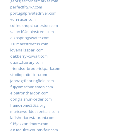
georgiascornermarket.com
perfectfit24-7.com
portugalprivatedriver.com
von-racer.com
coffeeshopcharleston.com
salon104mainstreet.com
alkaspringswater.com
318mainstreet8h.com
lovenailsspari.com
oakberry-kuwait.com
quartzliterary.com
friendsofbroderickpark.com
studiopiattellina.com
jannagrillspringfield.com
fujiyamacharleston.com
elpatronchardon.com
donglaishun-order.com
fiamc-rome2022.org
mariceworldessentials.com
lafisheriarestaurant.com
915jazzandmore.com
aguadulce-countryfair.com