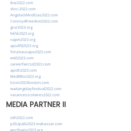
ibie2022.com
sbcc-2022.com
AngolaOilAndGas2022.com
Convoy4Freedom2022.com
grur2023.org
hkhk2023.org
napm2023.org
apsdfd2023.org
forumausape2023.com
imkl2023.com
careerfaircsd2023.com
apsth2023.com
MedItRio2023.org
lcicon2023boston.com
waitangidayfestival2022.com
vacancesscolaires2022.com
MEDIA PARTNER II
isth2022.com
p2b2pabi2023-makassar.com
wocfparis2023.org