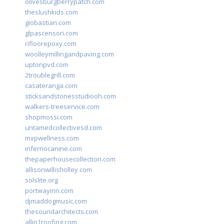
olivesburgberrypatch.com
theslushkids.com
giobastian.com
glpascensori.com
rifloorepoxy.com
woolleymillingandpaving.com
uptonpvd.com
2troublegrill.com
casateranga.com
sticksandstonesstudiooh.com
walkers-treeservice.com
shopmossi.com
untamedcollectivesd.com
mxpwellness.com
infernocanine.com
thepaperhousecollection.com
allisonwillisholley.com
solslite.org
portwayinn.com
djmaddogmusic.com
thesoundarchitects.com
allin1roofing.com