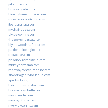
jakehovis.com
bosswingsduluth.com
birminghamautocare.com
tonyscountrykitchen.com
jbellasnailspa.com
mychaihouse.com
alvisgrooming.com
thegeorginaestate.com
blythewoodseafood.com
paolosdelibangkok.com
bobacove.com
phoone24brookfield.com
mickeybarmama.com
roadwayconstructioninc.com
shopdragonflyboutique.com
sportszilla.org
batchprovisionsbar.com
brasserie-gobette.com
musicrearte.com
morseysfarms.com
riverviewtennis.com