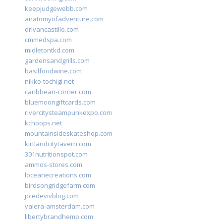
keepjudgewebb.com
anatomyofadventure.com
drivancastillo.com
cmmedspa.com
midletontkd.com
gardensandgrills.com
basilfoodwine.com
nikko-tochigi.net
caribbean-corner.com
bluemoongiftcards.com
rivercitysteampunkexpo.com
kchoops.net
mountainsideskateshop.com
kirtlandcitytavern.com
301nutritionspot.com
ammos-stores.com
loceanecreations.com
birdsongridgefarm.com
joiedevivblog.com
valera-amsterdam.com
libertybrandhemp.com