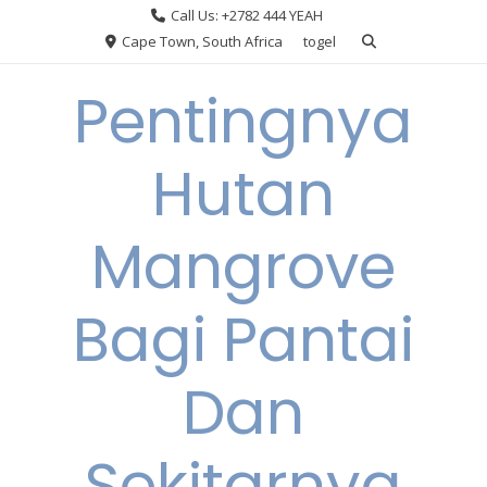
Skip
Call Us: +2782 444 YEAH
to
Cape Town, South Africa
togel
content
Pentingnya
Hutan
Mangrove
Bagi Pantai
Dan
Sekitarnya