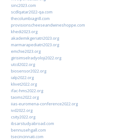
sinc2023.com
scdlqatar2022-qa.com
thecolumbiagrill.com
provisionscheeseandwineshoppe.com
khedi2023.org
akademikgeriatri2023.org
marmarapediatri2023.org
emchie2023.org
girisimselradyoloji2022.org
utcd2022.org
biosensor2022.org
ialp2022.org
klivet2022.org
ifac-hms2022.org
taoms2022.org
iias-euromena-conference2022.org
ivd2022.org
csity2022.org
ibsarstudyabroad.com
bennusehgall.com
tsecincinnati.com