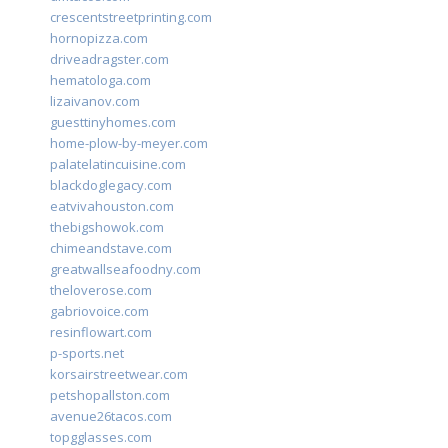
crescentstreetprinting.com
hornopizza.com
driveadragster.com
hematologa.com
lizaivanov.com
guesttinyhomes.com
home-plow-by-meyer.com
palatelatincuisine.com
blackdoglegacy.com
eatvivahouston.com
thebigshowok.com
chimeandstave.com
greatwallseafoodny.com
theloverose.com
gabriovoice.com
resinflowart.com
p-sports.net
korsairstreetwear.com
petshopallston.com
avenue26tacos.com
topgglasses.com