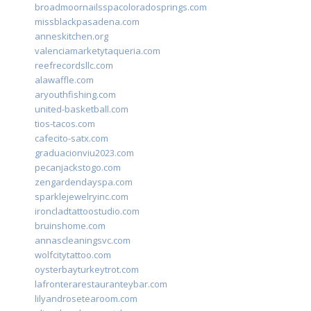
broadmoornailsspacoloradosprings.com
missblackpasadena.com
anneskitchen.org
valenciamarketytaqueria.com
reefrecordsllc.com
alawaffle.com
aryouthfishing.com
united-basketball.com
tios-tacos.com
cafecito-satx.com
graduacionviu2023.com
pecanjackstogo.com
zengardendayspa.com
sparklejewelryinc.com
ironcladtattoostudio.com
bruinshome.com
annascleaningsvc.com
wolfcitytattoo.com
oysterbayturkeytrot.com
lafronterarestauranteybar.com
lilyandrosetearoom.com