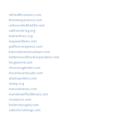
okhealthcareers.com
theintexperience.com
unboundedthefilm.com
catfriends-bg.org
marianlives.org
waywardtees.com
pidfloorsexpress.com
bancodevenezuelaen.com
bettermoodfoodcorporation.com
hingstonnt.com
chooseagender.com
hoverboardssale.com
alaskapolitics.com
stsmp.org
manoelneves.com
mandelaeffectlibrary.com
roselynns.com
balanceyoganj.com
salesforceblogs.com