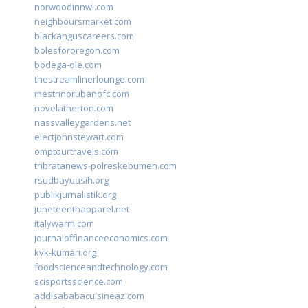
norwoodinnwi.com
neighboursmarket.com
blackanguscareers.com
bolesfororegon.com
bodega-ole.com
thestreamlinerlounge.com
mestrinorubanofc.com
novelatherton.com
nassvalleygardens.net
electjohnstewart.com
omptourtravels.com
tribratanews-polreskebumen.com
rsudbayuasih.org
publikjurnalistik.org
juneteenthapparel.net
italywarm.com
journaloffinanceeconomics.com
kvk-kumari.org
foodscienceandtechnology.com
scisportsscience.com
addisababacuisineaz.com