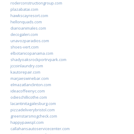
roderconstructiongroup.com
plazabatai.com
hawkscayresort.com
hellonquads.com
diarioanimales.com
decogaleri.com
unavozparadios.com
shoes-vert.com
elbotanicopanama.com
shadyoaksrockportrvpark.com
jccoinlaundry.com
kautorepair.com
marjaeswinebar.com
elmazatlanclinton.com
ideacoffeenyc.com
odieschillicothe.com
lacantinitagalesburg.com
pizzadeliverybristol.com
greenstarsmogcheck.com
happypawspl.com
callahansautoservicecenter.com