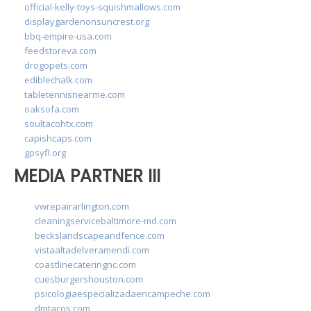
official-kelly-toys-squishmallows.com
displaygardenonsuncrest.org
bbq-empire-usa.com
feedstoreva.com
drogopets.com
ediblechalk.com
tabletennisnearme.com
oaksofa.com
soultacohtx.com
capishcaps.com
gpsyfl.org
MEDIA PARTNER III
vwrepairarlington.com
cleaningservicebaltimore-md.com
beckslandscapeandfence.com
vistaaltadelveramendi.com
coastlinecateringnc.com
cuesburgershouston.com
psicologiaespecializadaencampeche.com
dmtacos.com