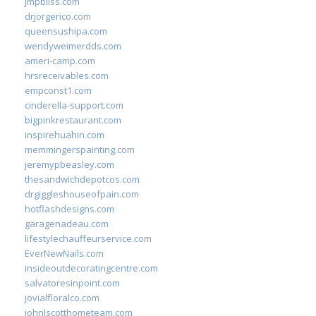
jmpbliss.com
drjorgerico.com
queensushipa.com
wendyweimerdds.com
ameri-camp.com
hrsreceivables.com
empconst1.com
cinderella-support.com
bigpinkrestaurant.com
inspirehuahin.com
memmingerspainting.com
jeremypbeasley.com
thesandwichdepotcos.com
drgiggleshouseofpain.com
hotflashdesigns.com
garagenadeau.com
lifestylechauffeurservice.com
EverNewNails.com
insideoutdecoratingcentre.com
salvatoresinpoint.com
jovialfloralco.com
johnlscotthometeam.com