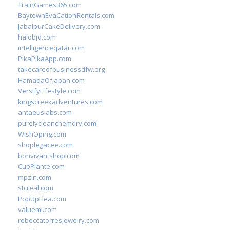
TrainGames365.com
BaytownEvaCationRentals.com
JabalpurCakeDelivery.com
halobjd.com
intelligenceqatar.com
PikaPikaApp.com
takecareofbusinessdfw.org
HamadaOfJapan.com
VersifyLifestyle.com
kingscreekadventures.com
antaeuslabs.com
purelycleanchemdry.com
WishOping.com
shoplegacee.com
bonvivantshop.com
CupPlante.com
mpzin.com
stcreal.com
PopUpFlea.com
valueml.com
rebeccatorresjewelry.com