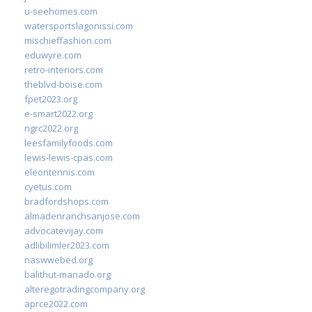
u-seehomes.com
watersportslagonissi.com
mischieffashion.com
eduwyre.com
retro-interiors.com
theblvd-boise.com
fpet2023.org
e-smart2022.org
ngrc2022.org
leesfamilyfoods.com
lewis-lewis-cpas.com
eleontennis.com
cyetus.com
bradfordshops.com
almadenranchsanjose.com
advocatevijay.com
adlibilimler2023.com
naswwebed.org
balithut-manado.org
alteregotradingcompany.org
aprce2022.com