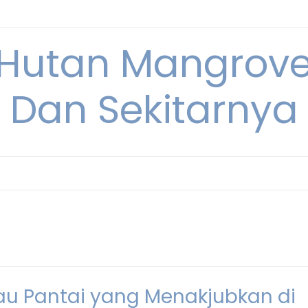
Hutan Mangrove
Dan Sekitarnya
u Pantai yang Menakjubkan di