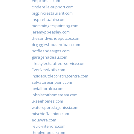
empconst1.com
cinderella-support.com
bigpinkrestaurant.com
inspirehuahin.com
memmingerspainting.com
jeremypbeasley.com
thesandwichdepotcos.com
drgiggleshouseofpain.com
hotflashdesigns.com
garagenadeau.com
lifestylechauffeurservice.com
EverNewNails.com
insideoutdecoratingcentre.com
salvatoresinpoint.com
jovialfloralco.com
johnlscotthometeam.com
u-seehomes.com
watersportslagonissi.com
mischieffashion.com
eduwyre.com
retro-interiors.com
theblvd-boise.com