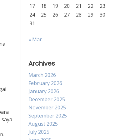
17
18
19
20
21
22
23
24
25
26
27
28
29
30
31
« Mar
ona
Archives
March 2026
February 2026
gai
January 2026
December 2025
November 2025
para
September 2025
, saya
August 2025
July 2025
n.