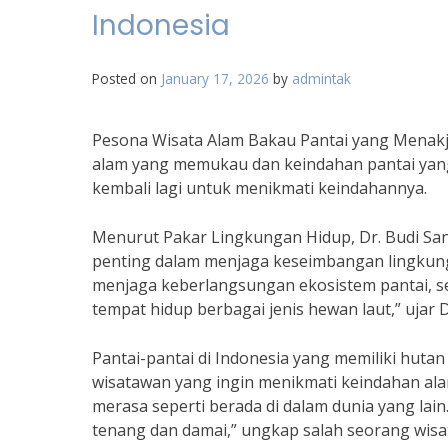
Indonesia
Posted on
January 17, 2026
by
admintak
Pesona Wisata Alam Bakau Pantai yang Menakju
alam yang memukau dan keindahan pantai ya
kembali lagi untuk menikmati keindahannya.
Menurut Pakar Lingkungan Hidup, Dr. Budi Sa
penting dalam menjaga keseimbangan lingkunga
menjaga keberlangsungan ekosistem pantai, sep
tempat hidup berbagai jenis hewan laut,” ujar D
Pantai-pantai di Indonesia yang memiliki hutan
wisatawan yang ingin menikmati keindahan alam 
merasa seperti berada di dalam dunia yang la
tenang dan damai,” ungkap salah seorang wisa