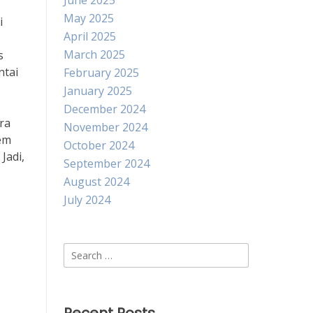
June 2025
May 2025
i
April 2025
March 2025
s
ntai
February 2025
January 2025
December 2024
ra
November 2024
em
October 2024
Jadi,
September 2024
August 2024
July 2024
Search
for: