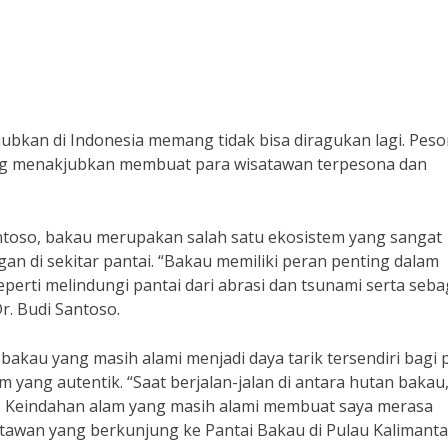
bkan di Indonesia memang tidak bisa diragukan lagi. Pes
ng menakjubkan membuat para wisatawan terpesona dan
ntoso, bakau merupakan salah satu ekosistem yang sangat
n di sekitar pantai. “Bakau memiliki peran penting dalam
erti melindungi pantai dari abrasi dan tsunami serta seba
r. Budi Santoso.
 bakau yang masih alami menjadi daya tarik tersendiri bagi 
yang autentik. “Saat berjalan-jalan di antara hutan bakau
in. Keindahan alam yang masih alami membuat saya merasa
tawan yang berkunjung ke Pantai Bakau di Pulau Kalimanta