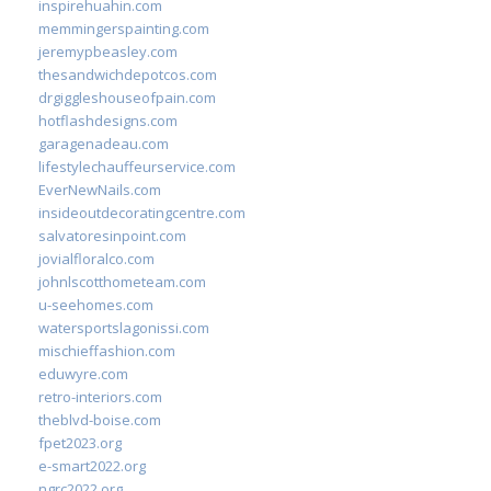
inspirehuahin.com
memmingerspainting.com
jeremypbeasley.com
thesandwichdepotcos.com
drgiggleshouseofpain.com
hotflashdesigns.com
garagenadeau.com
lifestylechauffeurservice.com
EverNewNails.com
insideoutdecoratingcentre.com
salvatoresinpoint.com
jovialfloralco.com
johnlscotthometeam.com
u-seehomes.com
watersportslagonissi.com
mischieffashion.com
eduwyre.com
retro-interiors.com
theblvd-boise.com
fpet2023.org
e-smart2022.org
ngrc2022.org