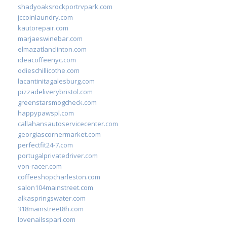
shadyoaksrockportrvpark.com
jccoinlaundry.com
kautorepair.com
marjaeswinebar.com
elmazatlanclinton.com
ideacoffeenyc.com
odieschillicothe.com
lacantinitagalesburg.com
pizzadeliverybristol.com
greenstarsmogcheck.com
happypawspl.com
callahansautoservicecenter.com
georgiascornermarket.com
perfectfit24-7.com
portugalprivatedriver.com
von-racer.com
coffeeshopcharleston.com
salon104mainstreet.com
alkaspringswater.com
318mainstreet8h.com
lovenailsspari.com