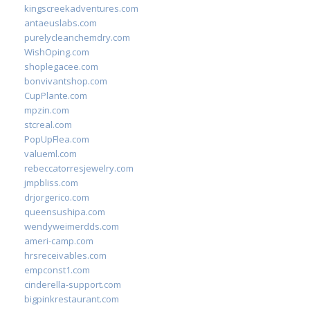
kingscreekadventures.com
antaeuslabs.com
purelycleanchemdry.com
WishOping.com
shoplegacee.com
bonvivantshop.com
CupPlante.com
mpzin.com
stcreal.com
PopUpFlea.com
valueml.com
rebeccatorresjewelry.com
jmpbliss.com
drjorgerico.com
queensushipa.com
wendyweimerdds.com
ameri-camp.com
hrsreceivables.com
empconst1.com
cinderella-support.com
bigpinkrestaurant.com