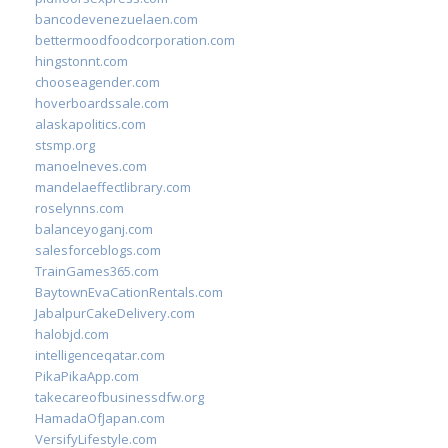
bancodevenezuelaen.com
bettermoodfoodcorporation.com
hingstonnt.com
chooseagender.com
hoverboardssale.com
alaskapolitics.com
stsmp.org
manoelneves.com
mandelaeffectlibrary.com
roselynns.com
balanceyoganj.com
salesforceblogs.com
TrainGames365.com
BaytownEvaCationRentals.com
JabalpurCakeDelivery.com
halobjd.com
intelligenceqatar.com
PikaPikaApp.com
takecareofbusinessdfw.org
HamadaOfJapan.com
VersifyLifestyle.com