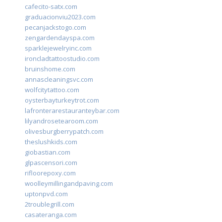
cafecito-satx.com
graduacionviu2023.com
pecanjackstogo.com
zengardendayspa.com
sparklejewelryinc.com
ironcladtattoostudio.com
bruinshome.com
annascleaningsvc.com
wolfcitytattoo.com
oysterbayturkeytrot.com
lafronterarestauranteybar.com
lilyandrosetearoom.com
olivesburgberrypatch.com
theslushkids.com
giobastian.com
glpascensori.com
rifloorepoxy.com
woolleymillingandpaving.com
uptonpvd.com
2troublegrill.com
casateranga.com