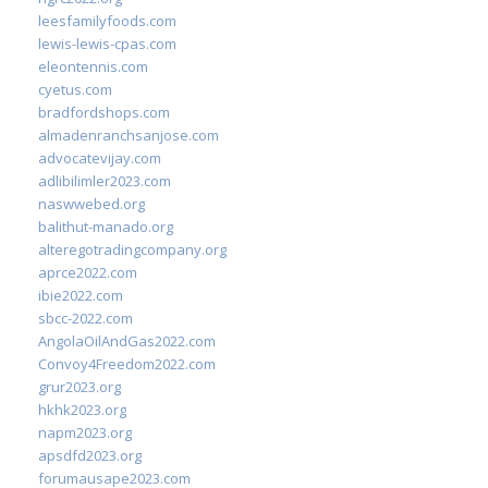
leesfamilyfoods.com
lewis-lewis-cpas.com
eleontennis.com
cyetus.com
bradfordshops.com
almadenranchsanjose.com
advocatevijay.com
adlibilimler2023.com
naswwebed.org
balithut-manado.org
alteregotradingcompany.org
aprce2022.com
ibie2022.com
sbcc-2022.com
AngolaOilAndGas2022.com
Convoy4Freedom2022.com
grur2023.org
hkhk2023.org
napm2023.org
apsdfd2023.org
forumausape2023.com