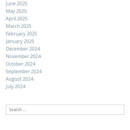
June 2025
May 2025
April 2025
March 2025
February 2025
January 2025
December 2024
November 2024
October 2024
September 2024
August 2024
July 2024
Search
for: