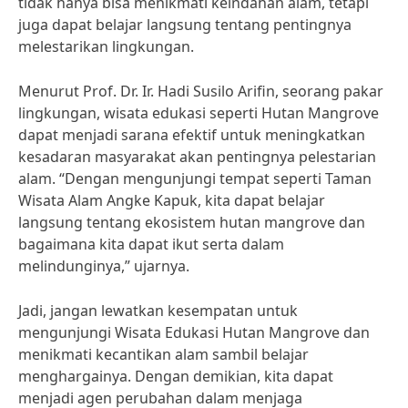
tidak hanya bisa menikmati keindahan alam, tetapi
juga dapat belajar langsung tentang pentingnya
melestarikan lingkungan.
Menurut Prof. Dr. Ir. Hadi Susilo Arifin, seorang pakar
lingkungan, wisata edukasi seperti Hutan Mangrove
dapat menjadi sarana efektif untuk meningkatkan
kesadaran masyarakat akan pentingnya pelestarian
alam. “Dengan mengunjungi tempat seperti Taman
Wisata Alam Angke Kapuk, kita dapat belajar
langsung tentang ekosistem hutan mangrove dan
bagaimana kita dapat ikut serta dalam
melindunginya,” ujarnya.
Jadi, jangan lewatkan kesempatan untuk
mengunjungi Wisata Edukasi Hutan Mangrove dan
menikmati kecantikan alam sambil belajar
menghargainya. Dengan demikian, kita dapat
menjadi agen perubahan dalam menjaga