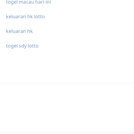
togel macau hari ini
keluaran hk lotto
keluaran hk
togel sdy lotto