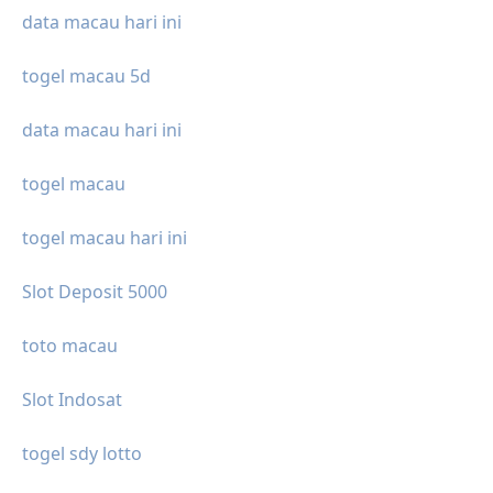
data macau hari ini
togel macau 5d
data macau hari ini
togel macau
togel macau hari ini
Slot Deposit 5000
toto macau
Slot Indosat
togel sdy lotto