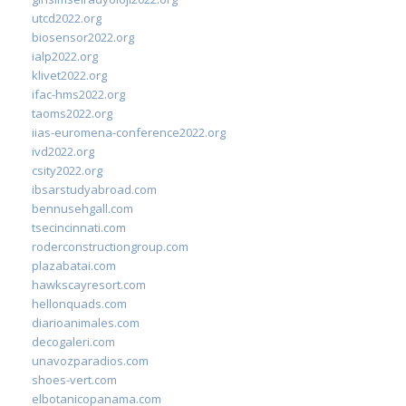
utcd2022.org
biosensor2022.org
ialp2022.org
klivet2022.org
ifac-hms2022.org
taoms2022.org
iias-euromena-conference2022.org
ivd2022.org
csity2022.org
ibsarstudyabroad.com
bennusehgall.com
tsecincinnati.com
roderconstructiongroup.com
plazabatai.com
hawkscayresort.com
hellonquads.com
diarioanimales.com
decogaleri.com
unavozparadios.com
shoes-vert.com
elbotanicopanama.com