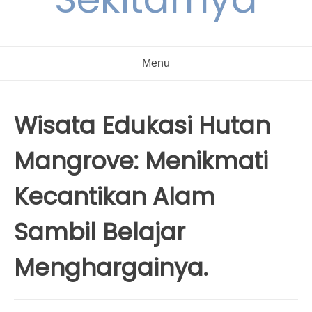
Menu
Wisata Edukasi Hutan
Mangrove: Menikmati
Kecantikan Alam
Sambil Belajar
Menghargainya.