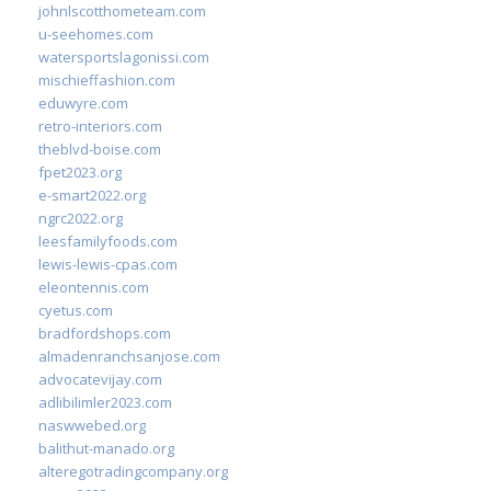
johnlscotthometeam.com
u-seehomes.com
watersportslagonissi.com
mischieffashion.com
eduwyre.com
retro-interiors.com
theblvd-boise.com
fpet2023.org
e-smart2022.org
ngrc2022.org
leesfamilyfoods.com
lewis-lewis-cpas.com
eleontennis.com
cyetus.com
bradfordshops.com
almadenranchsanjose.com
advocatevijay.com
adlibilimler2023.com
naswwebed.org
balithut-manado.org
alteregotradingcompany.org