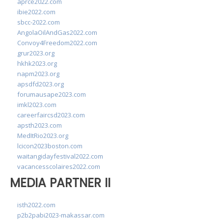
aprce2022.com
ibie2022.com
sbcc-2022.com
AngolaOilAndGas2022.com
Convoy4Freedom2022.com
grur2023.org
hkhk2023.org
napm2023.org
apsdfd2023.org
forumausape2023.com
imkl2023.com
careerfaircsd2023.com
apsth2023.com
MedItRio2023.org
lcicon2023boston.com
waitangidayfestival2022.com
vacancesscolaires2022.com
MEDIA PARTNER II
isth2022.com
p2b2pabi2023-makassar.com