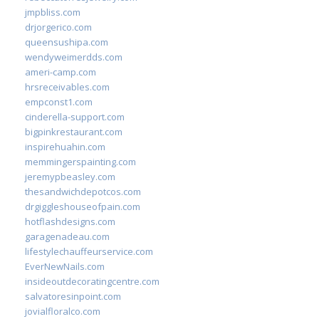
jmpbliss.com
drjorgerico.com
queensushipa.com
wendyweimerdds.com
ameri-camp.com
hrsreceivables.com
empconst1.com
cinderella-support.com
bigpinkrestaurant.com
inspirehuahin.com
memmingerspainting.com
jeremypbeasley.com
thesandwichdepotcos.com
drgiggleshouseofpain.com
hotflashdesigns.com
garagenadeau.com
lifestylechauffeurservice.com
EverNewNails.com
insideoutdecoratingcentre.com
salvatoresinpoint.com
jovialfloralco.com