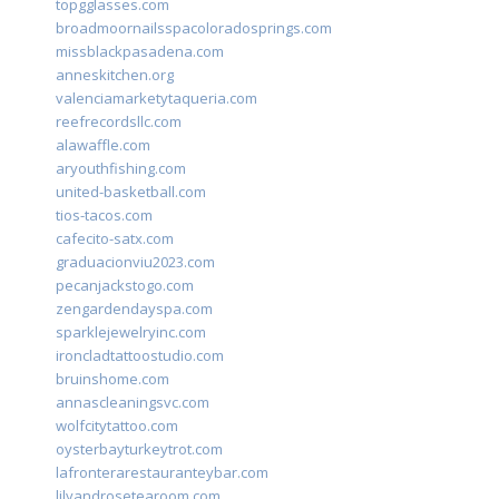
topgglasses.com
broadmoornailsspacoloradosprings.com
missblackpasadena.com
anneskitchen.org
valenciamarketytaqueria.com
reefrecordsllc.com
alawaffle.com
aryouthfishing.com
united-basketball.com
tios-tacos.com
cafecito-satx.com
graduacionviu2023.com
pecanjackstogo.com
zengardendayspa.com
sparklejewelryinc.com
ironcladtattoostudio.com
bruinshome.com
annascleaningsvc.com
wolfcitytattoo.com
oysterbayturkeytrot.com
lafronterarestauranteybar.com
lilyandrosetearoom.com