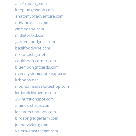
allin1roofing.com
keepjudgewebb.com
anatomyofadventure.com
drivancastillo.com
cmmedspa.com
midletontkd.com
gardensandgrills.com
basilfoodwine.com
nikko-tochigi.net
caribbean-corner.com
bluemoongiftcards.com
rivercitysteampunkexpo.com
kchoops.net
mountainsideskateshop.com
kirtlandcitytavern.com
301nutritionspot.com
ammos-stores.com
loceanecreations.com
birdsongridgefarm.com
joiedevivblog.com
valera-amsterdam.com