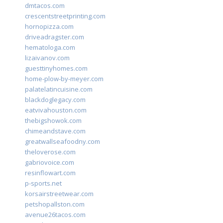
dmtacos.com
crescentstreetprinting.com
hornopizza.com
driveadragster.com
hematologa.com
lizaivanov.com
guesttinyhomes.com
home-plow-by-meyer.com
palatelatincuisine.com
blackdoglegacy.com
eatvivahouston.com
thebigshowok.com
chimeandstave.com
greatwallseafoodny.com
theloverose.com
gabriovoice.com
resinflowart.com
p-sports.net
korsairstreetwear.com
petshopallston.com
avenue26tacos.com