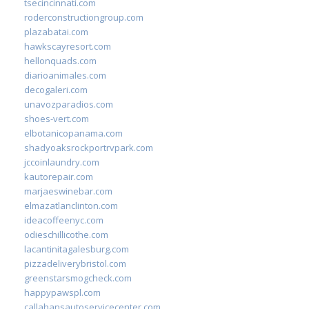
tsecincinnati.com
roderconstructiongroup.com
plazabatai.com
hawkscayresort.com
hellonquads.com
diarioanimales.com
decogaleri.com
unavozparadios.com
shoes-vert.com
elbotanicopanama.com
shadyoaksrockportrvpark.com
jccoinlaundry.com
kautorepair.com
marjaeswinebar.com
elmazatlanclinton.com
ideacoffeenyc.com
odieschillicothe.com
lacantinitagalesburg.com
pizzadeliverybristol.com
greenstarsmogcheck.com
happypawspl.com
callahansautoservicecenter.com