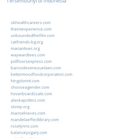
Tersembunyi di Indonesia
okhealthcareers.com
theintexperience.com
unboundedthefilm.com
catfriends-bg.org
marianlives.org
waywardtees.com
pidfloorsexpress.com
bancodevenezuelaen.com
bettermoodfoodcorporation.com
hingstonnt.com
chooseagender.com
hoverboardssale.com
alaskapolitics.com
stsmp.org
manoelneves.com
mandelaeffectlibrary.com
roselynns.com
balanceyoganj.com