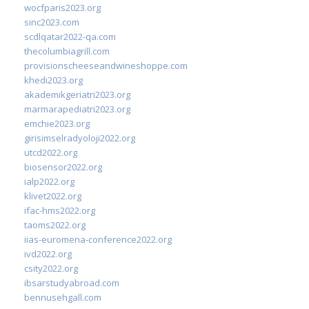
wocfparis2023.org
sinc2023.com
scdlqatar2022-qa.com
thecolumbiagrill.com
provisionscheeseandwineshoppe.com
khedi2023.org
akademikgeriatri2023.org
marmarapediatri2023.org
emchie2023.org
girisimselradyoloji2022.org
utcd2022.org
biosensor2022.org
ialp2022.org
klivet2022.org
ifac-hms2022.org
taoms2022.org
iias-euromena-conference2022.org
ivd2022.org
csity2022.org
ibsarstudyabroad.com
bennusehgall.com