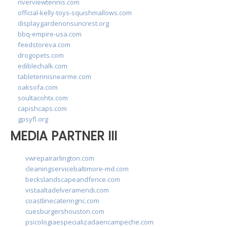
riverviewtennis.com
official-kelly-toys-squishmallows.com
displaygardenonsuncrest.org
bbq-empire-usa.com
feedstoreva.com
drogopets.com
ediblechalk.com
tabletennisnearme.com
oaksofa.com
soultacohtx.com
capishcaps.com
gpsyfl.org
MEDIA PARTNER III
vwrepairarlington.com
cleaningservicebaltimore-md.com
beckslandscapeandfence.com
vistaaltadelveramendi.com
coastlinecateringnc.com
cuesburgershouston.com
psicologiaespecializadaencampeche.com