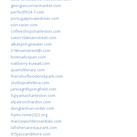
georgiascornermarket.com
perfectfit24-7.com
portugalprivatedriver.com
von-racer.com
coffeeshopcharleston.com
salon104mainstreet.com
alkaspringswater.com
318mainstreet8h.com
lovenailsspari.com
oakberry-kuwait.com
quartzliterary.com
friendsofbroderickpark.com
studiopiattellina.com
jannagrillspringfield.com
fujiyamacharleston.com
elpatronchardon.com
donglaishun-order.com
fiamc-rome2022.org
mariceworldessentials.com
lafisheriarestaurant.com
915jazzandmore.com