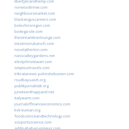
libertybrandhemp.com
norwoodinnwi.com
neighboursmarket.com
blackanguscareers.com
bolesfororegon.com
bodega-ole.com
thestreamlinerlounge.com
mestrinorubanofc.com
novelatherton.com
nassvalleygardens.net
electjohnstewart.com
omptourtravels.com
tribratanews-polreskebumen.com
rsudbayuasih.org
publikjurnalistik.org
juneteenthapparel.net
italywarm.com
journaloffinanceeconomics.com
kvk-kumari.org
foodscienceandtechnology.com
scisportsscience.com
addisababacuisineaz.com