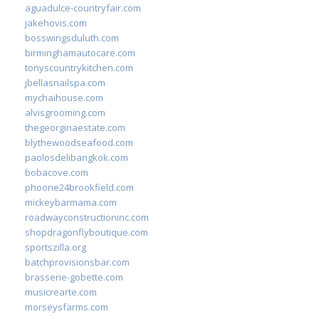
aguadulce-countryfair.com
jakehovis.com
bosswingsduluth.com
birminghamautocare.com
tonyscountrykitchen.com
jbellasnailspa.com
mychaihouse.com
alvisgrooming.com
thegeorginaestate.com
blythewoodseafood.com
paolosdelibangkok.com
bobacove.com
phoone24brookfield.com
mickeybarmama.com
roadwayconstructioninc.com
shopdragonflyboutique.com
sportszilla.org
batchprovisionsbar.com
brasserie-gobette.com
musicrearte.com
morseysfarms.com