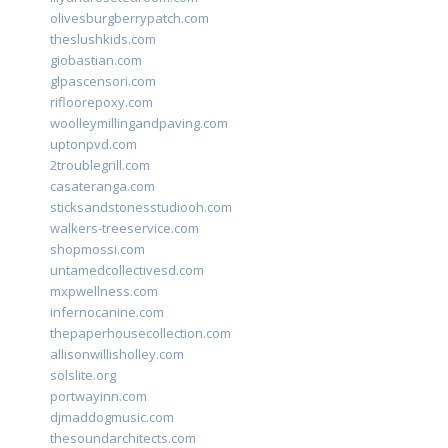
olivesburgberrypatch.com
theslushkids.com
giobastian.com
glpascensori.com
rifloorepoxy.com
woolleymillingandpaving.com
uptonpvd.com
2troublegrill.com
casateranga.com
sticksandstonesstudiooh.com
walkers-treeservice.com
shopmossi.com
untamedcollectivesd.com
mxpwellness.com
infernocanine.com
thepaperhousecollection.com
allisonwillisholley.com
solslite.org
portwayinn.com
djmaddogmusic.com
thesoundarchitects.com