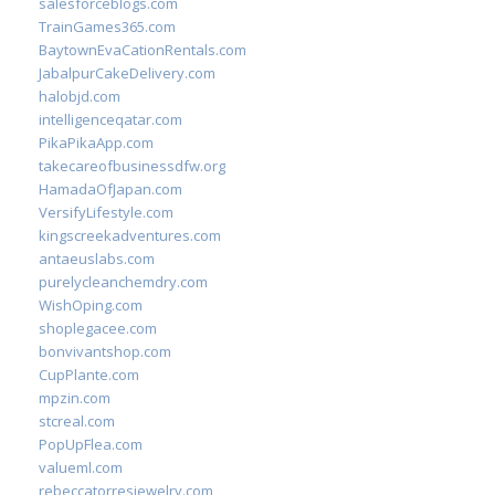
salesforceblogs.com
TrainGames365.com
BaytownEvaCationRentals.com
JabalpurCakeDelivery.com
halobjd.com
intelligenceqatar.com
PikaPikaApp.com
takecareofbusinessdfw.org
HamadaOfJapan.com
VersifyLifestyle.com
kingscreekadventures.com
antaeuslabs.com
purelycleanchemdry.com
WishOping.com
shoplegacee.com
bonvivantshop.com
CupPlante.com
mpzin.com
stcreal.com
PopUpFlea.com
valueml.com
rebeccatorresjewelry.com