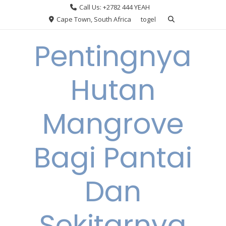
Skip
Call Us: +2782 444 YEAH
to
Cape Town, South Africa
togel
content
Pentingnya
Hutan
Mangrove
Bagi Pantai
Dan
Sekitarnya