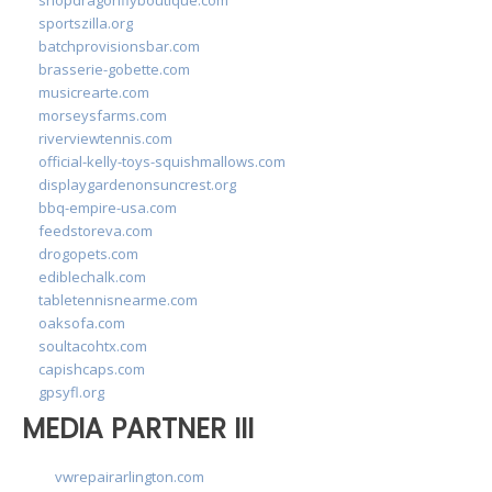
sportszilla.org
batchprovisionsbar.com
brasserie-gobette.com
musicrearte.com
morseysfarms.com
riverviewtennis.com
official-kelly-toys-squishmallows.com
displaygardenonsuncrest.org
bbq-empire-usa.com
feedstoreva.com
drogopets.com
ediblechalk.com
tabletennisnearme.com
oaksofa.com
soultacohtx.com
capishcaps.com
gpsyfl.org
MEDIA PARTNER III
vwrepairarlington.com