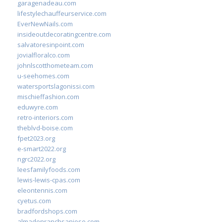
garagenadeau.com
lifestylechauffeurservice.com
EverNewNails.com
insideoutdecoratingcentre.com
salvatoresinpoint.com
jovialfloralco.com
johnlscotthometeam.com
u-seehomes.com
watersportslagonissi.com
mischieffashion.com
eduwyre.com
retro-interiors.com
theblvd-boise.com
fpet2023.org
e-smart2022.org
ngrc2022.org
leesfamilyfoods.com
lewis-lewis-cpas.com
eleontennis.com
cyetus.com
bradfordshops.com
almadenranchsanjose.com