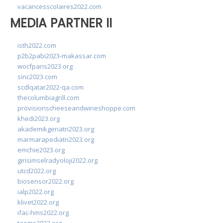
vacancesscolaires2022.com
MEDIA PARTNER II
isth2022.com
p2b2pabi2023-makassar.com
wocfparis2023.org
sinc2023.com
scdlqatar2022-qa.com
thecolumbiagrill.com
provisionscheeseandwineshoppe.com
khedi2023.org
akademikgeriatri2023.org
marmarapediatri2023.org
emchie2023.org
girisimselradyoloji2022.org
utcd2022.org
biosensor2022.org
ialp2022.org
klivet2022.org
ifac-hms2022.org
taoms2022.org