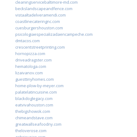
cleaningservicebaltimore-md.com
beckslandscapeandfence.com
vistaaltadelveramendi.com
coastlinecateringnc.com
cuesburgershouston.com
psicologiaespecializadaencampeche.com
dmtacos.com
crescentstreetprinting.com
hornopizza.com
driveadragster.com
hematologa.com
lizaivanov.com
guesttinyhomes.com
home-plow-by-meyer.com
palatelatincuisine.com
blackdoglegacy.com
eatvivahouston.com
thebigshowok.com
chimeandstave.com
greatwallseafoodny.com
theloverose.com