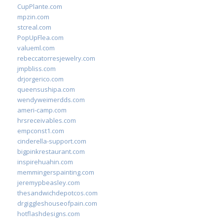
CupPlante.com
mpzin.com
stcreal.com
PopUpFlea.com
valueml.com
rebeccatorresjewelry.com
jmpbliss.com
drjorgerico.com
queensushipa.com
wendyweimerdds.com
ameri-camp.com
hrsreceivables.com
empconst1.com
cinderella-support.com
bigpinkrestaurant.com
inspirehuahin.com
memmingerspainting.com
jeremypbeasley.com
thesandwichdepotcos.com
drgiggleshouseofpain.com
hotflashdesigns.com