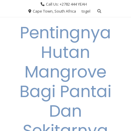
Skip
Call Us: +2782 444 YEAH
to
Cape Town, South Africa
togel
content
Pentingnya
Hutan
Mangrove
Bagi Pantai
Dan
Sekitarnya