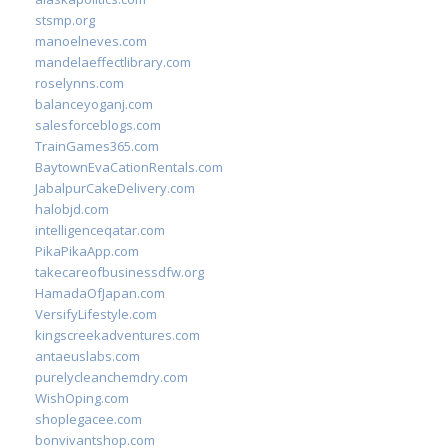
stsmp.org
manoelneves.com
mandelaeffectlibrary.com
roselynns.com
balanceyoganj.com
salesforceblogs.com
TrainGames365.com
BaytownEvaCationRentals.com
JabalpurCakeDelivery.com
halobjd.com
intelligenceqatar.com
PikaPikaApp.com
takecareofbusinessdfw.org
HamadaOfJapan.com
VersifyLifestyle.com
kingscreekadventures.com
antaeuslabs.com
purelycleanchemdry.com
WishOping.com
shoplegacee.com
bonvivantshop.com