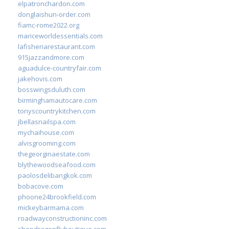
elpatronchardon.com
donglaishun-order.com
fiamc-rome2022.org
mariceworldessentials.com
lafisheriarestaurant.com
915jazzandmore.com
aguadulce-countryfair.com
jakehovis.com
bosswingsduluth.com
birminghamautocare.com
tonyscountrykitchen.com
jbellasnailspa.com
mychaihouse.com
alvisgrooming.com
thegeorginaestate.com
blythewoodseafood.com
paolosdelibangkok.com
bobacove.com
phoone24brookfield.com
mickeybarmama.com
roadwayconstructioninc.com
shopdragonflyboutique.com