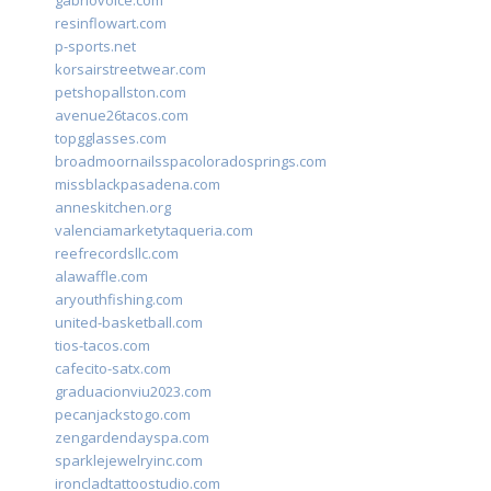
gabriovoice.com
resinflowart.com
p-sports.net
korsairstreetwear.com
petshopallston.com
avenue26tacos.com
topgglasses.com
broadmoornailsspacoloradosprings.com
missblackpasadena.com
anneskitchen.org
valenciamarketytaqueria.com
reefrecordsllc.com
alawaffle.com
aryouthfishing.com
united-basketball.com
tios-tacos.com
cafecito-satx.com
graduacionviu2023.com
pecanjackstogo.com
zengardendayspa.com
sparklejewelryinc.com
ironcladtattoostudio.com