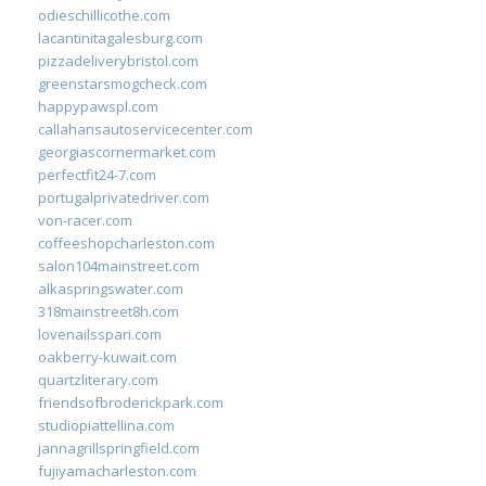
odieschillicothe.com
lacantinitagalesburg.com
pizzadeliverybristol.com
greenstarsmogcheck.com
happypawspl.com
callahansautoservicecenter.com
georgiascornermarket.com
perfectfit24-7.com
portugalprivatedriver.com
von-racer.com
coffeeshopcharleston.com
salon104mainstreet.com
alkaspringswater.com
318mainstreet8h.com
lovenailsspari.com
oakberry-kuwait.com
quartzliterary.com
friendsofbroderickpark.com
studiopiattellina.com
jannagrillspringfield.com
fujiyamacharleston.com