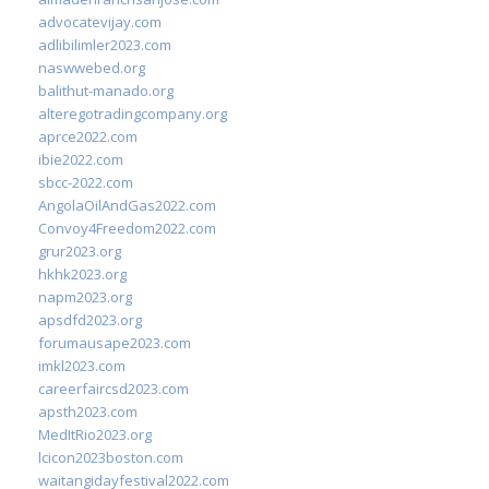
advocatevijay.com
adlibilimler2023.com
naswwebed.org
balithut-manado.org
alteregotradingcompany.org
aprce2022.com
ibie2022.com
sbcc-2022.com
AngolaOilAndGas2022.com
Convoy4Freedom2022.com
grur2023.org
hkhk2023.org
napm2023.org
apsdfd2023.org
forumausape2023.com
imkl2023.com
careerfaircsd2023.com
apsth2023.com
MedItRio2023.org
lcicon2023boston.com
waitangidayfestival2022.com