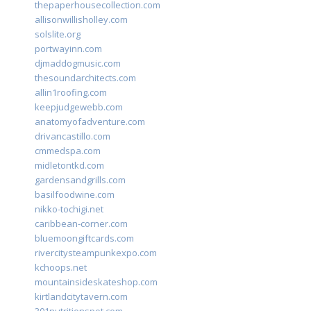
thepaperhousecollection.com
allisonwillisholley.com
solslite.org
portwayinn.com
djmaddogmusic.com
thesoundarchitects.com
allin1roofing.com
keepjudgewebb.com
anatomyofadventure.com
drivancastillo.com
cmmedspa.com
midletontkd.com
gardensandgrills.com
basilfoodwine.com
nikko-tochigi.net
caribbean-corner.com
bluemoongiftcards.com
rivercitysteampunkexpo.com
kchoops.net
mountainsideskateshop.com
kirtlandcitytavern.com