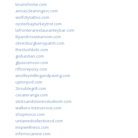
bruinshome.com
annascleaningsvc.com
wolfcitytattoo.com
oysterbayturkeytrot.com
lafronterarestauranteybar.com
lilyandrosetearoom.com
olivesburgberrypatch.com
theslushkids.com
giobastian.com
glpascensori.com
rifloorepoxy.com
woolleymillingandpaving.com
uptonpvd.com
2troublegrill.com
casateranga.com
sticksandstonesstudiooh.com
walkers-treeservice.com
shopmossi.com
untamedcollectivesd.com
mxpwellness.com
infernocanine.com