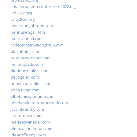
iias-euromena-conference2022.org
ivd2022.org
csity2022.org
ibsarstudyabroad.com
bennusehgall.com
tsecincinnati.com
roderconstructiongroup.com
plazabatai.com
hawkscayresort.com
hellonquads.com
diarioanimales.com
decogaleri.com
unavozparadios.com
shoes-vert.com
elbotanicopanama.com
shadyoaksrockportrvpark.com
jccoinlaundry.com
kautorepair.com
marjaeswinebar.com
elmazatlanclinton.com
ideacoffeenyc.com