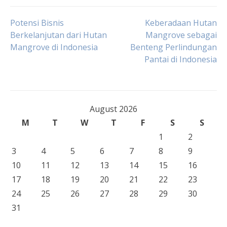
Post
Potensi Bisnis
Keberadaan Hutan
Berkelanjutan dari Hutan
Mangrove sebagai
Mangrove di Indonesia
Benteng Perlindungan
navigation
Pantai di Indonesia
August 2026
M
T
W
T
F
S
S
1
2
3
4
5
6
7
8
9
10
11
12
13
14
15
16
17
18
19
20
21
22
23
24
25
26
27
28
29
30
31