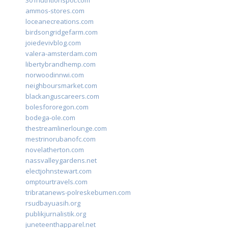
301nutritionspot.com
ammos-stores.com
loceanecreations.com
birdsongridgefarm.com
joiedevivblog.com
valera-amsterdam.com
libertybrandhemp.com
norwoodinnwi.com
neighboursmarket.com
blackanguscareers.com
bolesfororegon.com
bodega-ole.com
thestreamlinerlounge.com
mestrinorubanofc.com
novelatherton.com
nassvalleygardens.net
electjohnstewart.com
omptourtravels.com
tribratanews-polreskebumen.com
rsudbayuasih.org
publikjurnalistik.org
juneteenthapparel.net