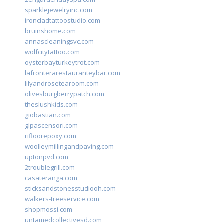
sparklejewelryinc.com
ironcladtattoostudio.com
bruinshome.com
annascleaningsvc.com
wolfcitytattoo.com
oysterbayturkeytrot.com
lafronterarestauranteybar.com
lilyandrosetearoom.com
olivesburgberrypatch.com
theslushkids.com
giobastian.com
glpascensori.com
rifloorepoxy.com
woolleymillingandpaving.com
uptonpvd.com
2troublegrill.com
casateranga.com
sticksandstonesstudiooh.com
walkers-treeservice.com
shopmossi.com
untamedcollectivesd.com