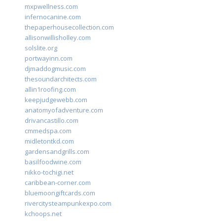
mxpwellness.com
infernocanine.com
thepaperhousecollection.com
allisonwillisholley.com
solslite.org
portwayinn.com
djmaddogmusic.com
thesoundarchitects.com
allin1roofing.com
keepjudgewebb.com
anatomyofadventure.com
drivancastillo.com
cmmedspa.com
midletontkd.com
gardensandgrills.com
basilfoodwine.com
nikko-tochigi.net
caribbean-corner.com
bluemoongiftcards.com
rivercitysteampunkexpo.com
kchoops.net