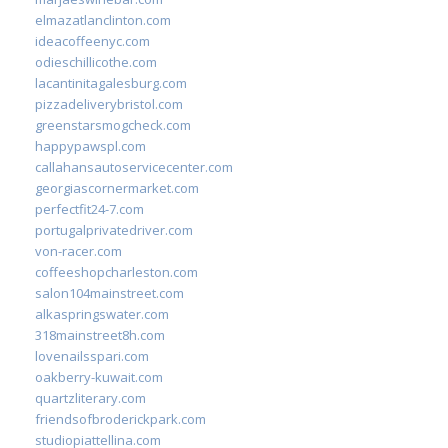
elmazatlanclinton.com
ideacoffeenyc.com
odieschillicothe.com
lacantinitagalesburg.com
pizzadeliverybristol.com
greenstarsmogcheck.com
happypawspl.com
callahansautoservicecenter.com
georgiascornermarket.com
perfectfit24-7.com
portugalprivatedriver.com
von-racer.com
coffeeshopcharleston.com
salon104mainstreet.com
alkaspringswater.com
318mainstreet8h.com
lovenailsspari.com
oakberry-kuwait.com
quartzliterary.com
friendsofbroderickpark.com
studiopiattellina.com