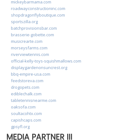
mickeybarmama.com
roadwayconstructioninc.com
shopdragonflyboutique.com
sportszilla.org
batchprovisionsbar.com
brasserie-gobette.com
musicrearte.com
morseysfarms.com
riverviewtennis.com
official-kelly-toys-squishmallows.com
displaygardenonsuncrest.org
bbq-empire-usa.com
feedstoreva.com
drogopets.com
ediblechalk.com
tabletennisnearme.com
oaksofa.com
soultacohtx.com
capishcaps.com
gpsyfl.org
MEDIA PARTNER III