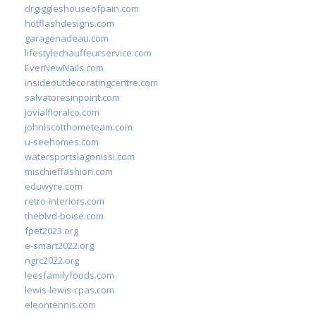
drgiggleshouseofpain.com
hotflashdesigns.com
garagenadeau.com
lifestylechauffeurservice.com
EverNewNails.com
insideoutdecoratingcentre.com
salvatoresinpoint.com
jovialfloralco.com
johnlscotthometeam.com
u-seehomes.com
watersportslagonissi.com
mischieffashion.com
eduwyre.com
retro-interiors.com
theblvd-boise.com
fpet2023.org
e-smart2022.org
ngrc2022.org
leesfamilyfoods.com
lewis-lewis-cpas.com
eleontennis.com