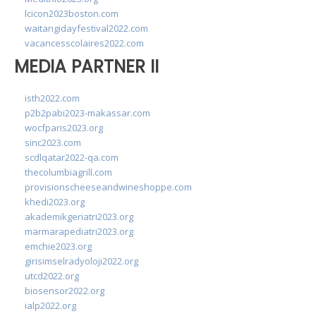
lcicon2023boston.com
waitangidayfestival2022.com
vacancesscolaires2022.com
MEDIA PARTNER II
isth2022.com
p2b2pabi2023-makassar.com
wocfparis2023.org
sinc2023.com
scdlqatar2022-qa.com
thecolumbiagrill.com
provisionscheeseandwineshoppe.com
khedi2023.org
akademikgeriatri2023.org
marmarapediatri2023.org
emchie2023.org
girisimselradyoloji2022.org
utcd2022.org
biosensor2022.org
ialp2022.org