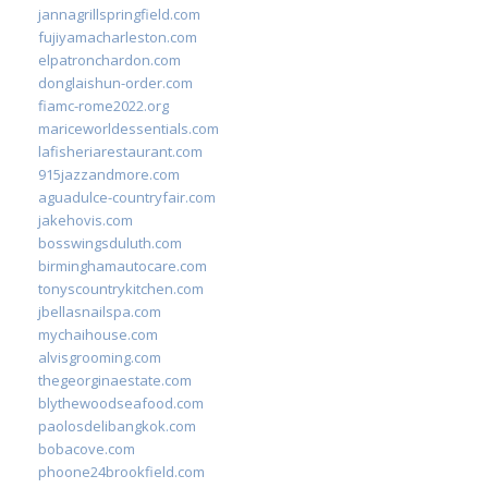
jannagrillspringfield.com
fujiyamacharleston.com
elpatronchardon.com
donglaishun-order.com
fiamc-rome2022.org
mariceworldessentials.com
lafisheriarestaurant.com
915jazzandmore.com
aguadulce-countryfair.com
jakehovis.com
bosswingsduluth.com
birminghamautocare.com
tonyscountrykitchen.com
jbellasnailspa.com
mychaihouse.com
alvisgrooming.com
thegeorginaestate.com
blythewoodseafood.com
paolosdelibangkok.com
bobacove.com
phoone24brookfield.com