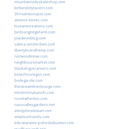
mountainsideskateshop.com
kirtlandcitytavern.com
301nutritionspot.com
ammos-stores.com
loceanecreations.com
birdsongridgefarm.com
joiedevivblog.com
valera-amsterdam.com
libertybrandhemp.com
norwoodinnwi.com
neighboursmarket.com
blackanguscareers.com
bolesfororegon.com
bodega-ole.com
thestreamlinerlounge.com
mestrinorubanofc.com
novelatherton.com
nassvalleygardens.net
electjohnstewart.com
omptourtravels.com
tribratanews-polreskebumen.com
rsudbayuasih.org