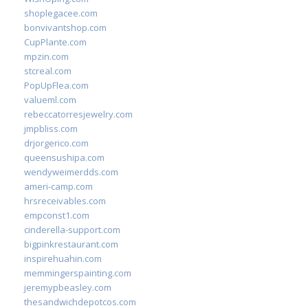
shoplegacee.com
bonvivantshop.com
CupPlante.com
mpzin.com
stcreal.com
PopUpFlea.com
valueml.com
rebeccatorresjewelry.com
jmpbliss.com
drjorgerico.com
queensushipa.com
wendyweimerdds.com
ameri-camp.com
hrsreceivables.com
empconst1.com
cinderella-support.com
bigpinkrestaurant.com
inspirehuahin.com
memmingerspainting.com
jeremypbeasley.com
thesandwichdepotcos.com