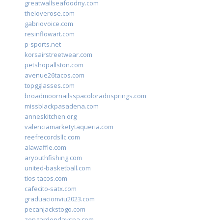
greatwallseafoodny.com
theloverose.com
gabriovoice.com
resinflowart.com
p-sports.net
korsairstreetwear.com
petshopallston.com
avenue26tacos.com
topgglasses.com
broadmoornailsspacoloradosprings.com
missblackpasadena.com
anneskitchen.org
valenciamarketytaqueria.com
reefrecordsllc.com
alawaffle.com
aryouthfishing.com
united-basketball.com
tios-tacos.com
cafecito-satx.com
graduacionviu2023.com
pecanjackstogo.com
zengardendayspa.com