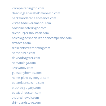
vwrepairarlington.com
cleaningservicebaltimore-md.com
beckslandscapeandfence.com
vistaaltadelveramendi.com
coastlinecateringnc.com
cuesburgershouston.com
psicologiaespecializadaencampeche.com
dmtacos.com
crescentstreetprinting.com
hornopizza.com
driveadragster.com
hematologa.com
lizaivanov.com
guesttinyhomes.com
home-plow-by-meyer.com
palatelatincuisine.com
blackdoglegacy.com
eatvivahouston.com
thebigshowok.com
chimeandstave.com