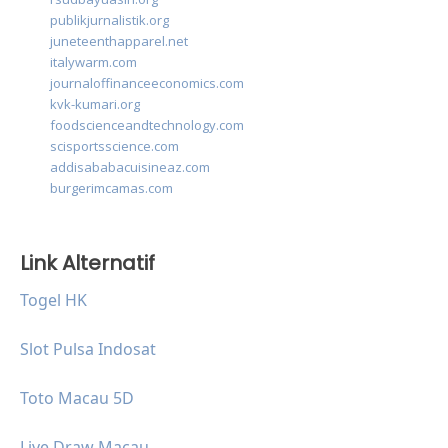
publikjurnalistik.org
juneteenthapparel.net
italywarm.com
journaloffinanceeconomics.com
kvk-kumari.org
foodscienceandtechnology.com
scisportsscience.com
addisababacuisineaz.com
burgerimcamas.com
Link Alternatif
Togel HK
Slot Pulsa Indosat
Toto Macau 5D
Live Draw Macau