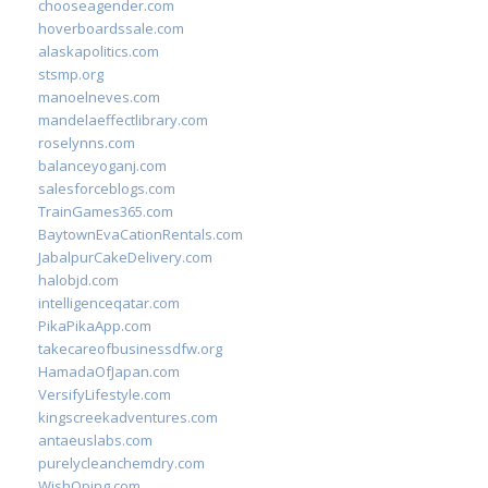
chooseagender.com
hoverboardssale.com
alaskapolitics.com
stsmp.org
manoelneves.com
mandelaeffectlibrary.com
roselynns.com
balanceyoganj.com
salesforceblogs.com
TrainGames365.com
BaytownEvaCationRentals.com
JabalpurCakeDelivery.com
halobjd.com
intelligenceqatar.com
PikaPikaApp.com
takecareofbusinessdfw.org
HamadaOfJapan.com
VersifyLifestyle.com
kingscreekadventures.com
antaeuslabs.com
purelycleanchemdry.com
WishOping.com