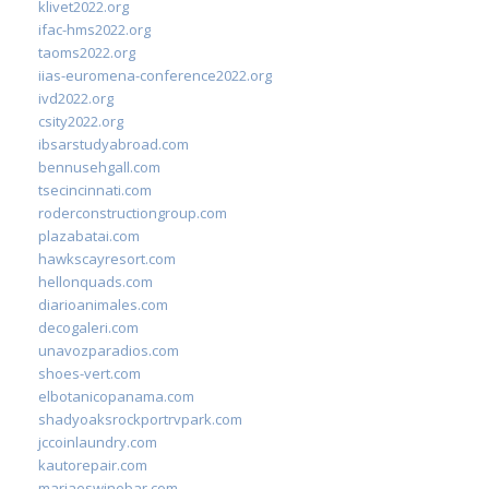
klivet2022.org
ifac-hms2022.org
taoms2022.org
iias-euromena-conference2022.org
ivd2022.org
csity2022.org
ibsarstudyabroad.com
bennusehgall.com
tsecincinnati.com
roderconstructiongroup.com
plazabatai.com
hawkscayresort.com
hellonquads.com
diarioanimales.com
decogaleri.com
unavozparadios.com
shoes-vert.com
elbotanicopanama.com
shadyoaksrockportrvpark.com
jccoinlaundry.com
kautorepair.com
marjaeswinebar.com