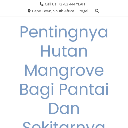
Skip
Call Us: +2782 444 YEAH
to
Cape Town, South Africa
togel
content
Pentingnya
Hutan
Mangrove
Bagi Pantai
Dan
Sekitarnya