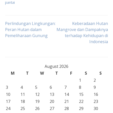
pantai
Post
Perlindungan Lingkungan:
Keberadaan Hutan
Peran Hutan dalam
Mangrove dan Dampaknya
Pemeliharaan Gunung
terhadap Kehidupan di
navigation
Indonesia
August 2026
M
T
W
T
F
S
S
1
2
3
4
5
6
7
8
9
10
11
12
13
14
15
16
17
18
19
20
21
22
23
24
25
26
27
28
29
30