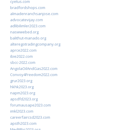
cyetus.com
bradfordshops.com
almadenranchsanjose.com
advocatevijay.com
adlibilimler2023.com
naswwebed.org
balithut-manado.org
alteregotradingcompany.org
aprce2022.com
ibie2022.com
sbcc-2022.com
AngolaOilAndGas2022.com
Convoy4Freedom2022.com
grur2023.org
hkhk2023.org
napm2023.org
apsdfd2023.org
forumausape2023.com
imkl2023.com
careerfaircsd2023.com
apsth2023.com
MedItRio2023.org