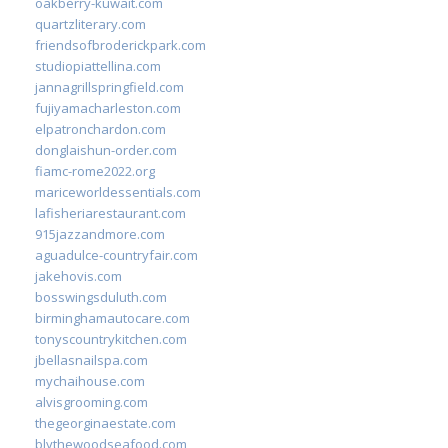
oakberry-kuwait.com
quartzliterary.com
friendsofbroderickpark.com
studiopiattellina.com
jannagrillspringfield.com
fujiyamacharleston.com
elpatronchardon.com
donglaishun-order.com
fiamc-rome2022.org
mariceworldessentials.com
lafisheriarestaurant.com
915jazzandmore.com
aguadulce-countryfair.com
jakehovis.com
bosswingsduluth.com
birminghamautocare.com
tonyscountrykitchen.com
jbellasnailspa.com
mychaihouse.com
alvisgrooming.com
thegeorginaestate.com
blythewoodseafood.com