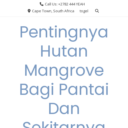
Skip
Call Us: +2782 444 YEAH
to
Cape Town, South Africa
togel
content
Pentingnya
Hutan
Mangrove
Bagi Pantai
Dan
Sekitarnya