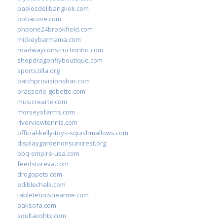
paolosdelibangkok.com
bobacove.com
phoone24brookfield.com
mickeybarmama.com
roadwayconstructioninc.com
shopdragonflyboutique.com
sportszilla.org
batchprovisionsbar.com
brasserie-gobette.com
musicrearte.com
morseysfarms.com
riverviewtennis.com
official-kelly-toys-squishmallows.com
displaygardenonsuncrest.org
bbq-empire-usa.com
feedstoreva.com
drogopets.com
ediblechalk.com
tabletennisnearme.com
oaksofa.com
soultacohtx.com