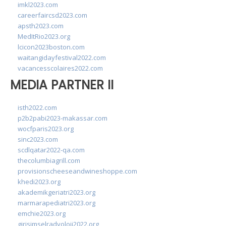
imkl2023.com
careerfaircsd2023.com
apsth2023.com
MedItRio2023.org
lcicon2023boston.com
waitangidayfestival2022.com
vacancesscolaires2022.com
MEDIA PARTNER II
isth2022.com
p2b2pabi2023-makassar.com
wocfparis2023.org
sinc2023.com
scdlqatar2022-qa.com
thecolumbiagrill.com
provisionscheeseandwineshoppe.com
khedi2023.org
akademikgeriatri2023.org
marmarapediatri2023.org
emchie2023.org
girisimselradyoloji2022.org