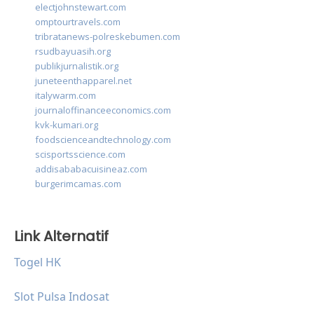
electjohnstewart.com
omptourtravels.com
tribratanews-polreskebumen.com
rsudbayuasih.org
publikjurnalistik.org
juneteenthapparel.net
italywarm.com
journaloffinanceeconomics.com
kvk-kumari.org
foodscienceandtechnology.com
scisportsscience.com
addisababacuisineaz.com
burgerimcamas.com
Link Alternatif
Togel HK
Slot Pulsa Indosat