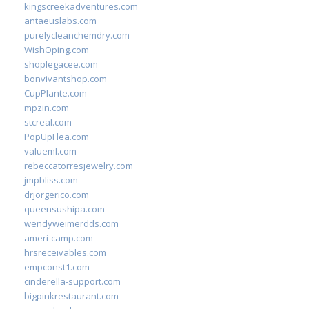
kingscreekadventures.com
antaeuslabs.com
purelycleanchemdry.com
WishOping.com
shoplegacee.com
bonvivantshop.com
CupPlante.com
mpzin.com
stcreal.com
PopUpFlea.com
valueml.com
rebeccatorresjewelry.com
jmpbliss.com
drjorgerico.com
queensushipa.com
wendyweimerdds.com
ameri-camp.com
hrsreceivables.com
empconst1.com
cinderella-support.com
bigpinkrestaurant.com