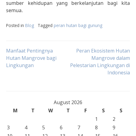
sumber kehidupan yang berkelanjutan bagi kita
semua.
Posted in
Blog
Tagged
peran hutan bagi gunung
Post
Manfaat Pentingnya
Peran Ekosistem Hutan
Hutan Mangrove bagi
Mangrove dalam
Lingkungan
Pelestarian Lingkungan di
navigation
Indonesia
August 2026
M
T
W
T
F
S
S
1
2
3
4
5
6
7
8
9