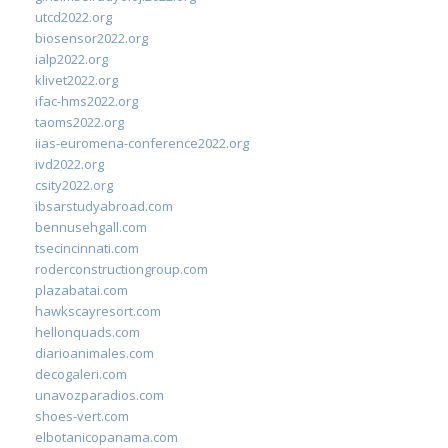
utcd2022.org
biosensor2022.org
ialp2022.org
klivet2022.org
ifac-hms2022.org
taoms2022.org
iias-euromena-conference2022.org
ivd2022.org
csity2022.org
ibsarstudyabroad.com
bennusehgall.com
tsecincinnati.com
roderconstructiongroup.com
plazabatai.com
hawkscayresort.com
hellonquads.com
diarioanimales.com
decogaleri.com
unavozparadios.com
shoes-vert.com
elbotanicopanama.com