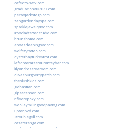
cafecito-satx.com
graduacionviu2023.com
pecanjackstogo.com
zengardendayspa.com
sparklejewelryinc.com
ironcladtattoostudio.com
bruinshome.com
annascleaningsvc.com
wolfcitytattoo.com
oysterbayturkeytrot.com
lafronterarestauranteybar.com
lilyandrosetearoom.com
olivesburgberrypatch.com
theslushkids.com
giobastian.com
glpascensori.com
rifloorepoxy.com
woolleymillingandpaving.com
uptonpvd.com
2troublegrill.com
casateranga.com