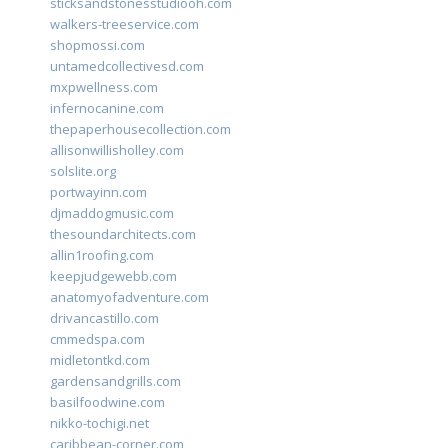
sticksandstonesstudiooh.com
walkers-treeservice.com
shopmossi.com
untamedcollectivesd.com
mxpwellness.com
infernocanine.com
thepaperhousecollection.com
allisonwillisholley.com
solslite.org
portwayinn.com
djmaddogmusic.com
thesoundarchitects.com
allin1roofing.com
keepjudgewebb.com
anatomyofadventure.com
drivancastillo.com
cmmedspa.com
midletontkd.com
gardensandgrills.com
basilfoodwine.com
nikko-tochigi.net
caribbean-corner.com