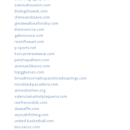
eatvivahouston.com
thebigshowok.com
chimeandstave.com
greatwallseafoodny.com
theloverose.com
gabriovoice.com
resinflowart.com
p-sports.net
korsairstreetwear.com
petshopallston.com
avenue26tacos.com
topgglasses.com
broadmoornailsspacoloradosprings.com
missblackpasadena.com
anneskitchen.org
valenciamarketytaqueria.com
reefrecordsllc.com
alawaffle.com
aryouthfishing.com
united-basketball.com
tios-tacos.com