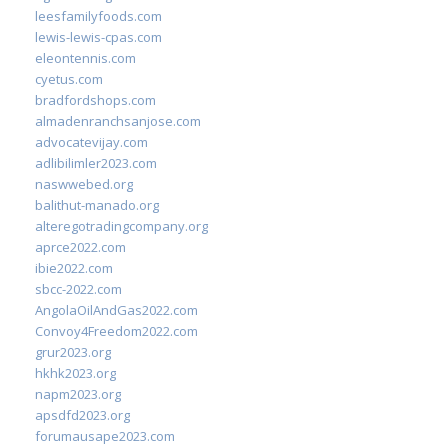
leesfamilyfoods.com
lewis-lewis-cpas.com
eleontennis.com
cyetus.com
bradfordshops.com
almadenranchsanjose.com
advocatevijay.com
adlibilimler2023.com
naswwebed.org
balithut-manado.org
alteregotradingcompany.org
aprce2022.com
ibie2022.com
sbcc-2022.com
AngolaOilAndGas2022.com
Convoy4Freedom2022.com
grur2023.org
hkhk2023.org
napm2023.org
apsdfd2023.org
forumausape2023.com