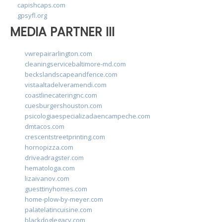
capishcaps.com
gpsyfl.org
MEDIA PARTNER III
vwrepairarlington.com
cleaningservicebaltimore-md.com
beckslandscapeandfence.com
vistaaltadelveramendi.com
coastlinecateringnc.com
cuesburgershouston.com
psicologiaespecializadaencampeche.com
dmtacos.com
crescentstreetprinting.com
hornopizza.com
driveadragster.com
hematologa.com
lizaivanov.com
guesttinyhomes.com
home-plow-by-meyer.com
palatelatincuisine.com
blackdoglegacy.com