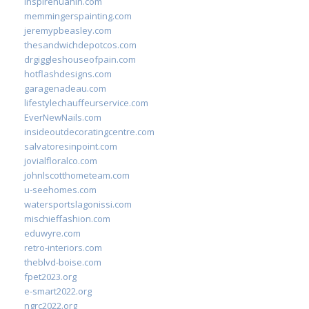
inspirehuahin.com
memmingerspainting.com
jeremypbeasley.com
thesandwichdepotcos.com
drgiggleshouseofpain.com
hotflashdesigns.com
garagenadeau.com
lifestylechauffeurservice.com
EverNewNails.com
insideoutdecoratingcentre.com
salvatoresinpoint.com
jovialfloralco.com
johnlscotthometeam.com
u-seehomes.com
watersportslagonissi.com
mischieffashion.com
eduwyre.com
retro-interiors.com
theblvd-boise.com
fpet2023.org
e-smart2022.org
ngrc2022.org