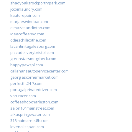
shadyoaksrockportrvpark.com
jccoinlaundry.com
kautorepair.com
marjaeswinebar.com
elmazatlanclinton.com
ideacoffeenyc.com
odieschillicothe.com
lacantinitagalesburg.com
pizzadeliverybristol.com
greenstarsmogcheck.com
happypawspl.com
callahansautoservicecenter.com
georgiascornermarket.com
perfectfit24-7.com
portugalprivatedriver.com
von-racer.com
coffeeshopcharleston.com
salon104mainstreet.com
alkaspringswater.com
318mainstreet8h.com
lovenailsspari.com