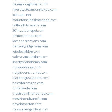
bluemoongiftcards.com
rivercitysteampunkexpo.com
kchoops.net
mountainsideskateshop.com
kirtlandcitytavern.com
301nutritionspot.com
ammos-stores.com
loceanecreations.com
birdsongridgefarm.com
joiedevivblog.com
valera-amsterdam.com
libertybrandhemp.com
norwoodinnwi.com
neighboursmarket.com
blackanguscareers.com
bolesfororegon.com
bodega-ole.com
thestreamlinerlounge.com
mestrinorubanofc.com
novelatherton.com
nassvalleygardens.net