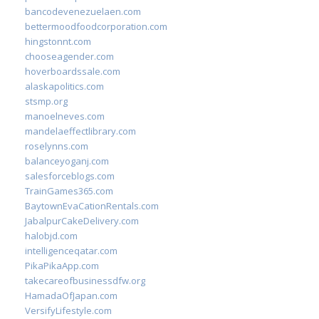
bancodevenezuelaen.com
bettermoodfoodcorporation.com
hingstonnt.com
chooseagender.com
hoverboardssale.com
alaskapolitics.com
stsmp.org
manoelneves.com
mandelaeffectlibrary.com
roselynns.com
balanceyoganj.com
salesforceblogs.com
TrainGames365.com
BaytownEvaCationRentals.com
JabalpurCakeDelivery.com
halobjd.com
intelligenceqatar.com
PikaPikaApp.com
takecareofbusinessdfw.org
HamadaOfJapan.com
VersifyLifestyle.com