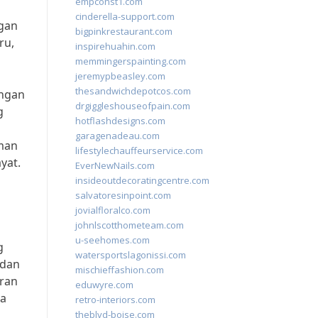
empconst1.com
cinderella-support.com
gan
bigpinkrestaurant.com
ru,
inspirehuahin.com
memmingerspainting.com
jeremypbeasley.com
thesandwichdepotcos.com
angan
drgiggleshouseofpain.com
g
hotflashdesigns.com
garagenadeau.com
aman
lifestylechauffeurservice.com
yat.
EverNewNails.com
insideoutdecoratingcentre.com
salvatoresinpoint.com
jovialfloralco.com
johnlscotthometeam.com
u-seehomes.com
g
watersportslagonissi.com
 dan
mischieffashion.com
aran
eduwyre.com
ya
retro-interiors.com
theblvd-boise.com