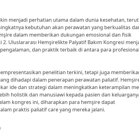
akin menjadi perhatian utama dalam dunia kesehatan, teru
ningkatnya kebutuhan akan perawatan yang berkualitas da
hemşire dalam memberikan dukungan emosional dan fisik
ti 2. Uluslararası Hemşirelikte Palyatif Bakım Kongresi menj
engalaman, dan praktik terbaik di antara para profesional
empresentasikan penelitian terkini, tetapi juga memberika
ng dihadapi dalam penerapan perawatan paliatif. Hemşire
ukar ide dan strategi dalam meningkatkan keterampilan me
bih holistik dan manusiawi kepada pasien dan keluargany
alam kongres ini, diharapkan para hemşire dapat
 praktis paliatif care yang mereka jalani.
e