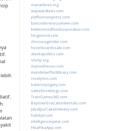
marianlives.org
nsip
waywardtees.com
pidfloorsexpress.com
bancodevenezuelaen.com
bettermoodfoodcorporation.com
hingstonnt.com
chooseagender.com
nya
hoverboardssale.com
if.
alaskapolitics.com
stsmp.org
hal
manoelneves.com
mandelaeffectlibrary.com
lebih
roselynns.com
balanceyoganj.com
salesforceblogs.com
atif.
TrainGames365.com
BaytownEvaCationRentals.com
ih
JabalpurCakeDelivery.com
am
halobjd.com
alatan
intelligenceqatar.com
yakit
PikaPikaApp.com