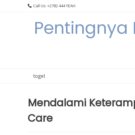
Skip
Call Us: +2782 444 YEAH
to
content
Pentingnya 
togel
Mendalami Keterampi
Care