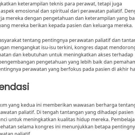
gkatkan keterampilan teknis para perawat, tetapi juga
k emosional dan spiritual dari perawatan paliatif. Den
erja mereka dengan pengetahuan dan keterampilan yang ba
yang mereka berikan kepada pasien dan keluarga mereka.
yarakat tentang pentingnya perawatan paliatif dan tant
ngan mengangkat isu-isu terkini, kongres dapat mendoron
sehatan dan kebutuhan untuk meningkatkan akses terhadap
ada pengembangan pengetahuan yang lebih baik dan pemah
entingnya perawatan yang berfokus pada pasien di akhir ha
endasi
Bakım yang kedua ini memberikan wawasan berharga tentan
atan paliatif. Di tengah tantangan yang dihadapi pasien
unci untuk meningkatkan kualitas hidup mereka. Pembelaj
sehatan selama kongres ini menunjukkan betapa pentingn
atan paliatif.