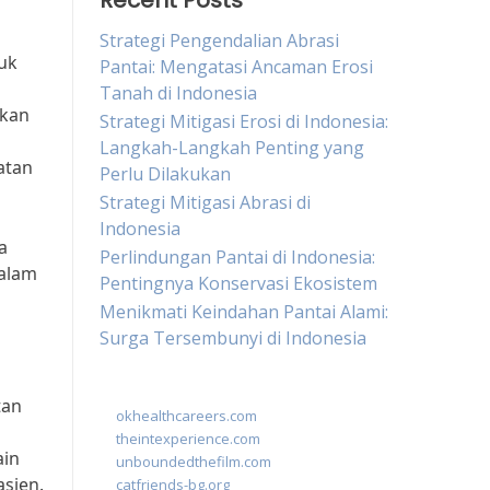
Recent Posts
Strategi Pengendalian Abrasi
uk
Pantai: Mengatasi Ancaman Erosi
Tanah di Indonesia
ikan
Strategi Mitigasi Erosi di Indonesia:
Langkah-Langkah Penting yang
atan
Perlu Dilakukan
Strategi Mitigasi Abrasi di
Indonesia
a
Perlindungan Pantai di Indonesia:
dalam
Pentingnya Konservasi Ekosistem
Menikmati Keindahan Pantai Alami:
Surga Tersembunyi di Indonesia
tan
okhealthcareers.com
theintexperience.com
ain
unboundedthefilm.com
asien.
catfriends-bg.org