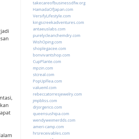
takecareofbusinessdfw.org
HamadaOfJapan.com
VersifyLifestyle.com
kingscreekadventures.com
antaeuslabs.com
jadi
purelycleanchemdry.com
asan
WishOping.com
shoplegacee.com
bonvivantshop.com
CupPlante.com
mpzin.com
stcreal.com
PopUpFlea.com
valueml.com
rebeccatorresjewelry.com
ntasi,
jmpbliss.com
ikan
drjorgerico.com
dapat
queensushipa.com
wendyweimerdds.com
ameri-camp.com
hrsreceivables.com
 dalam