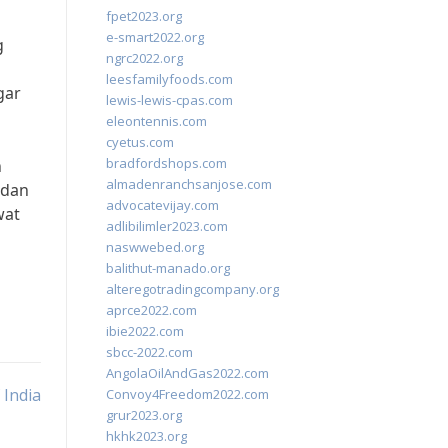
fpet2023.org
e-smart2022.org
g
ngrc2022.org
leesfamilyfoods.com
gar
lewis-lewis-cpas.com
eleontennis.com
cyetus.com
bradfordshops.com
n
almadenranchsanjose.com
 dan
advocatevijay.com
wat
adlibilimler2023.com
naswwebed.org
balithut-manado.org
alteregotradingcompany.org
aprce2022.com
ibie2022.com
sbcc-2022.com
AngolaOilAndGas2022.com
 India
Convoy4Freedom2022.com
grur2023.org
hkhk2023.org