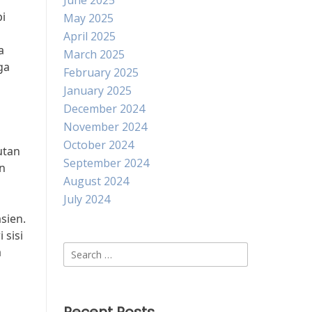
June 2025
i
May 2025
April 2025
a
March 2025
ga
February 2025
January 2025
December 2024
November 2024
October 2024
utan
September 2024
an
August 2024
July 2024
sien.
 sisi
Search
a
for: