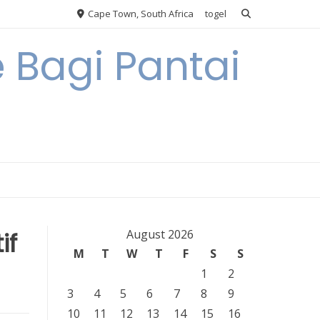
Cape Town, South Africa
togel
 Bagi Pantai
if
August 2026
M
T
W
T
F
S
S
1
2
3
4
5
6
7
8
9
10
11
12
13
14
15
16