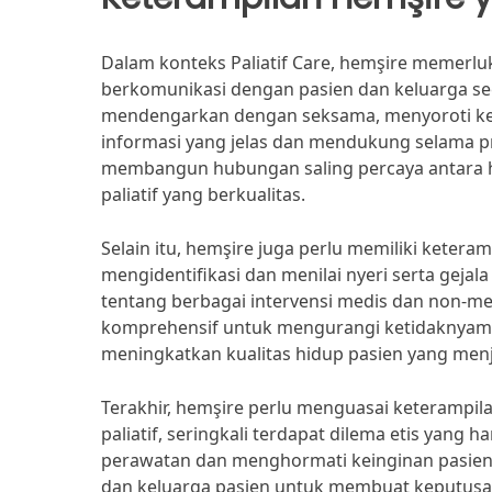
Dalam konteks Paliatif Care, hemşire memerl
berkomunikasi dengan pasien dan keluarga s
mendengarkan dengan seksama, menyoroti k
informasi yang jelas dan mendukung selama p
membangun hubungan saling percaya antara h
paliatif yang berkualitas.
Selain itu, hemşire juga perlu memiliki keter
mengidentifikasi dan menilai nyeri serta geja
tentang berbagai intervensi medis dan non-m
komprehensif untuk mengurangi ketidaknyaman
meningkatkan kualitas hidup pasien yang menja
Terakhir, hemşire perlu menguasai keterampi
paliatif, seringkali terdapat dilema etis yan
perawatan dan menghormati keinginan pasien
dan keluarga pasien untuk membuat keputusan 