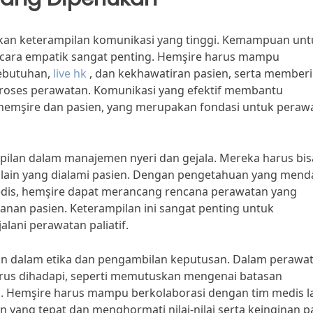
ukan keterampilan komunikasi yang tinggi. Kemampuan unt
ecara empatik sangat penting. Hemşire harus mampu
ebutuhan,
live hk
, dan kekhawatiran pasien, serta member
roses perawatan. Komunikasi yang efektif membantu
emşire dan pasien, yang merupakan fondasi untuk peraw
ampilan dalam manajemen nyeri dan gejala. Mereka harus bis
la lain yang dialami pasien. Dengan pengetahuan yang men
edis, hemşire dapat merancang rencana perawatan yang
an pasien. Keterampilan ini sangat penting untuk
lani perawatan paliatif.
lan dalam etika dan pengambilan keputusan. Dalam perawa
g harus dihadapi, seperti memutuskan mengenai batasan
. Hemşire harus mampu berkolaborasi dengan tim medis l
yang tepat dan menghormati nilai-nilai serta keinginan p