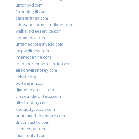
uptonpvd.com
2troublegrill.com
casateranga.com
sticksandstonesstudiooh.com
walkers-treeservice.com
shopmossi.com
untamedcollectivesd.com
mxpwellness.com
infernocanine.com
thepaperhousecollection.com
allisonwillisholley.com
solslite.org
portwayinn.com
djmaddogmusic.com
thesoundarchitects.com
allin1roofing.com
keepjudgewebb.com
anatomyofadventure.com
drivancastillo.com
cmmedspa.com
midletontkd.com