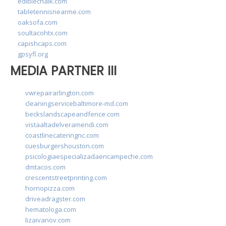
ediblechalk.com
tabletennisnearme.com
oaksofa.com
soultacohtx.com
capishcaps.com
gpsyfl.org
MEDIA PARTNER III
vwrepairarlington.com
cleaningservicebaltimore-md.com
beckslandscapeandfence.com
vistaaltadelveramendi.com
coastlinecateringnc.com
cuesburgershouston.com
psicologiaespecializadaencampeche.com
dmtacos.com
crescentstreetprinting.com
hornopizza.com
driveadragster.com
hematologa.com
lizaivanov.com