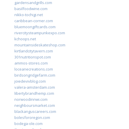
gardensandgrills.com
basilfoodwine.com
nikko-tochigi.net
caribbean-corner.com
bluemoongiftcards.com
rivercitysteampunkexpo.com
kchoops.net
mountainsideskateshop.com
kirtlandcitytavern.com
301nutritionspot.com
ammos-stores.com
loceanecreations.com
birdsongridgefarm.com
joiedevivblog.com
valera-amsterdam.com
libertybrandhemp.com
norwoodinnwi.com
neighboursmarket.com
blackanguscareers.com
bolesfororegon.com
bodega-ole.com