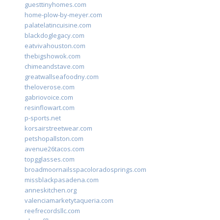
guesttinyhomes.com
home-plow-by-meyer.com
palatelatincuisine.com
blackdoglegacy.com
eatvivahouston.com
thebigshowok.com
chimeandstave.com
greatwallseafoodny.com
theloverose.com
gabriovoice.com
resinflowart.com
p-sports.net
korsairstreetwear.com
petshopallston.com
avenue26tacos.com
topgglasses.com
broadmoornailsspacoloradosprings.com
missblackpasadena.com
anneskitchen.org
valenciamarketytaqueria.com
reefrecordsllc.com