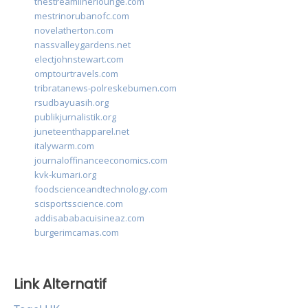
thestreamlinerlounge.com
mestrinorubanofc.com
novelatherton.com
nassvalleygardens.net
electjohnstewart.com
omptourtravels.com
tribratanews-polreskebumen.com
rsudbayuasih.org
publikjurnalistik.org
juneteenthapparel.net
italywarm.com
journaloffinanceeconomics.com
kvk-kumari.org
foodscienceandtechnology.com
scisportsscience.com
addisababacuisineaz.com
burgerimcamas.com
Link Alternatif