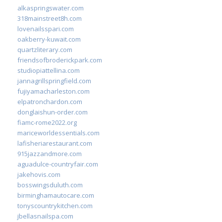
alkaspringswater.com
318mainstreet8h.com
lovenailsspari.com
oakberry-kuwait.com
quartzliterary.com
friendsofbroderickpark.com
studiopiattellina.com
jannagrillspringfield.com
fujiyamacharleston.com
elpatronchardon.com
donglaishun-order.com
fiamc-rome2022.org
mariceworldessentials.com
lafisheriarestaurant.com
915jazzandmore.com
aguadulce-countryfair.com
jakehovis.com
bosswingsduluth.com
birminghamautocare.com
tonyscountrykitchen.com
jbellasnailspa.com