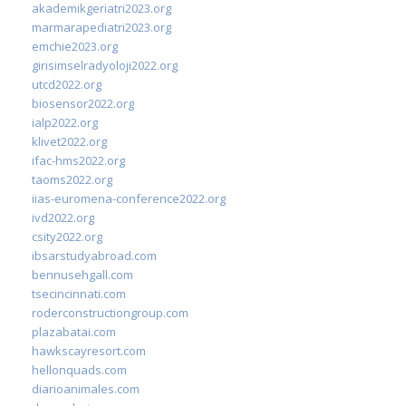
akademikgeriatri2023.org
marmarapediatri2023.org
emchie2023.org
girisimselradyoloji2022.org
utcd2022.org
biosensor2022.org
ialp2022.org
klivet2022.org
ifac-hms2022.org
taoms2022.org
iias-euromena-conference2022.org
ivd2022.org
csity2022.org
ibsarstudyabroad.com
bennusehgall.com
tsecincinnati.com
roderconstructiongroup.com
plazabatai.com
hawkscayresort.com
hellonquads.com
diarioanimales.com