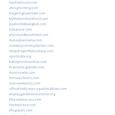
mychaihouse.com
alvisgrooming.com
thegeorginaestate.com
blythewoodseafood.com
paolosdelibangkok.com
bobacove.com
phoone24brookfield.com
mickeybarmama.com
roadwayconstructioninc.com
shopdragonflyboutique.com
sportszilla.org
batchprovisionsbar.com
brasserie-gobette.com
musicrearte.com
morseysfarms.com
riverviewtennis.com
official-kelly-toys-squishmallows.com
displaygardenonsuncrest.org
bbq-empire-usa.com
feedstoreva.com
drogopets.com