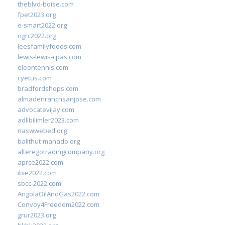
theblvd-boise.com
fpet2023.org
e-smart2022.org
ngrc2022.org
leesfamilyfoods.com
lewis-lewis-cpas.com
eleontennis.com
cyetus.com
bradfordshops.com
almadenranchsanjose.com
advocatevijay.com
adlibilimler2023.com
naswwebed.org
balithut-manado.org
alteregotradingcompany.org
aprce2022.com
ibie2022.com
sbcc-2022.com
AngolaOilAndGas2022.com
Convoy4Freedom2022.com
grur2023.org