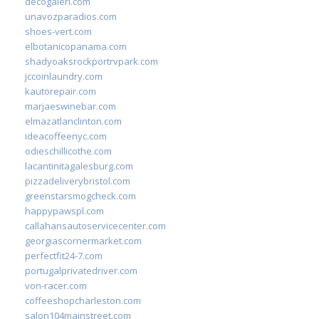
decogaleri.com
unavozparadios.com
shoes-vert.com
elbotanicopanama.com
shadyoaksrockportrvpark.com
jccoinlaundry.com
kautorepair.com
marjaeswinebar.com
elmazatlanclinton.com
ideacoffeenyc.com
odieschillicothe.com
lacantinitagalesburg.com
pizzadeliverybristol.com
greenstarsmogcheck.com
happypawspl.com
callahansautoservicecenter.com
georgiascornermarket.com
perfectfit24-7.com
portugalprivatedriver.com
von-racer.com
coffeeshopcharleston.com
salon104mainstreet.com