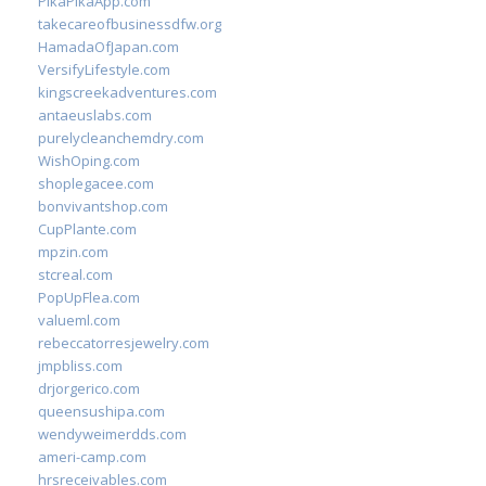
PikaPikaApp.com
takecareofbusinessdfw.org
HamadaOfJapan.com
VersifyLifestyle.com
kingscreekadventures.com
antaeuslabs.com
purelycleanchemdry.com
WishOping.com
shoplegacee.com
bonvivantshop.com
CupPlante.com
mpzin.com
stcreal.com
PopUpFlea.com
valueml.com
rebeccatorresjewelry.com
jmpbliss.com
drjorgerico.com
queensushipa.com
wendyweimerdds.com
ameri-camp.com
hrsreceivables.com