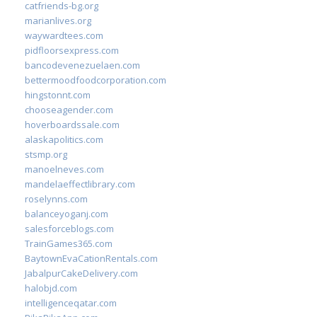
catfriends-bg.org
marianlives.org
waywardtees.com
pidfloorsexpress.com
bancodevenezuelaen.com
bettermoodfoodcorporation.com
hingstonnt.com
chooseagender.com
hoverboardssale.com
alaskapolitics.com
stsmp.org
manoelneves.com
mandelaeffectlibrary.com
roselynns.com
balanceyoganj.com
salesforceblogs.com
TrainGames365.com
BaytownEvaCationRentals.com
JabalpurCakeDelivery.com
halobjd.com
intelligenceqatar.com