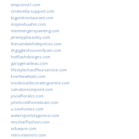
empconst1.com
cinderella-support.com
bigpinkrestaurant.com
inspirehuahin.com
memmingerspainting.com
jeremypbeasley.com
thesandwichdepotcos.com
drgiggleshouseofpain.com
hotflashdesigns.com
garagenadeau.com
lifestylechauffeurservice.com
EverNewNails.com
insideoutdecoratingcentre.com
salvatoresinpoint.com
jovialfloralco.com
johnlscotthometeam.com
u-seehomes.com
watersportslagonissi.com
mischieffashion.com
eduwyre.com
retro-interiors.com