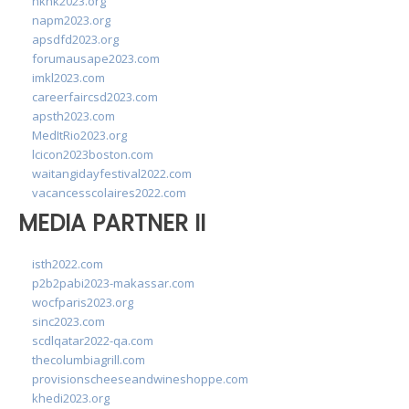
hkhk2023.org
napm2023.org
apsdfd2023.org
forumausape2023.com
imkl2023.com
careerfaircsd2023.com
apsth2023.com
MedItRio2023.org
lcicon2023boston.com
waitangidayfestival2022.com
vacancesscolaires2022.com
MEDIA PARTNER II
isth2022.com
p2b2pabi2023-makassar.com
wocfparis2023.org
sinc2023.com
scdlqatar2022-qa.com
thecolumbiagrill.com
provisionscheeseandwineshoppe.com
khedi2023.org