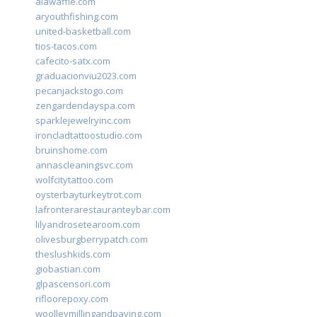
alawaffle.com
aryouthfishing.com
united-basketball.com
tios-tacos.com
cafecito-satx.com
graduacionviu2023.com
pecanjackstogo.com
zengardendayspa.com
sparklejewelryinc.com
ironcladtattoostudio.com
bruinshome.com
annascleaningsvc.com
wolfcitytattoo.com
oysterbayturkeytrot.com
lafronterarestauranteybar.com
lilyandrosetearoom.com
olivesburgberrypatch.com
theslushkids.com
giobastian.com
glpascensori.com
rifloorepoxy.com
woolleymillingandpaving.com