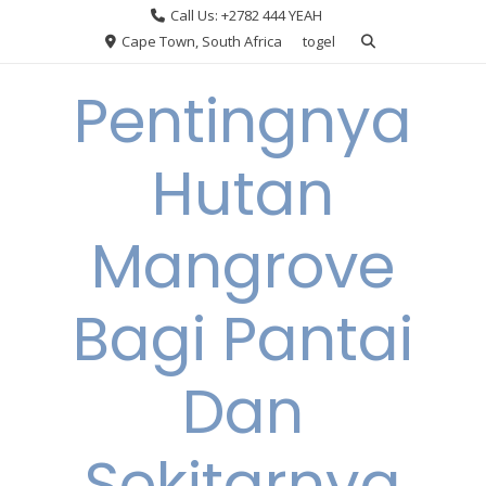
Skip
Call Us: +2782 444 YEAH
to
Cape Town, South Africa
togel
content
Pentingnya
Hutan
Mangrove
Bagi Pantai
Dan
Sekitarnya