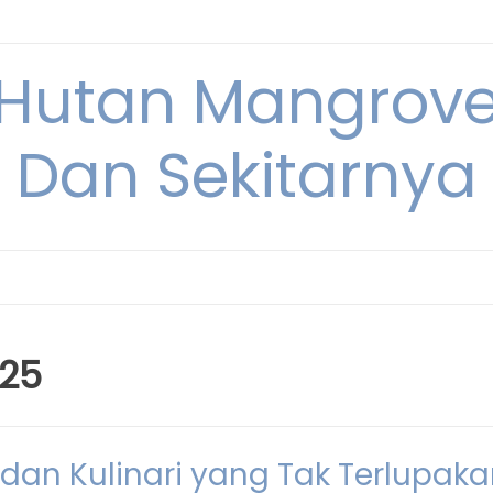
Hutan Mangrove
Dan Sekitarnya
025
dan Kulinari yang Tak Terlupak