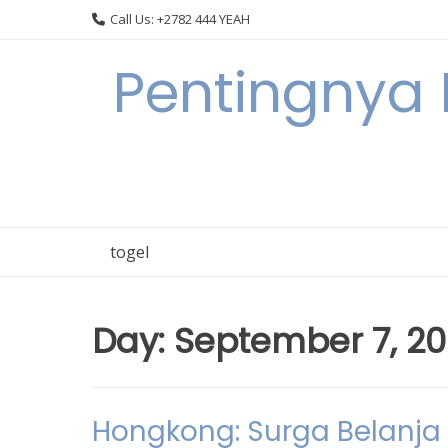
Skip
Call Us: +2782 444 YEAH
to
content
Pentingnya 
togel
Day:
September 7, 2
Hongkong: Surga Belanja 