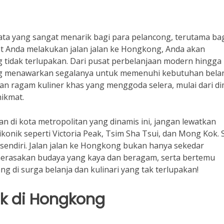
ta yang sangat menarik bagi para pelancong, terutama ba
at Anda melakukan jalan jalan ke Hongkong, Anda akan
idak terlupakan. Dari pusat perbelanjaan modern hingga
ng menawarkan segalanya untuk memenuhi kebutuhan bela
ngan ragam kuliner khas yang menggoda selera, mulai dari d
nikmat.
n di kota metropolitan yang dinamis ini, jangan lewatkan
onik seperti Victoria Peak, Tsim Sha Tsui, dan Mong Kok. 
a sendiri. Jalan jalan ke Hongkong bukan hanya sekedar
 merasakan budaya yang kaya dan beragam, serta bertemu
 di surga belanja dan kulinari yang tak terlupakan!
ik di Hongkong