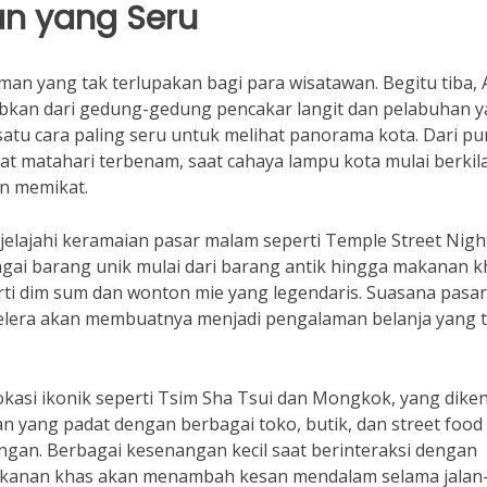
n yang Seru
n yang tak terlupakan bagi para wisatawan. Begitu tiba,
an dari gedung-gedung pencakar langit dan pelabuhan 
 satu cara paling seru untuk melihat panorama kota. Dari pu
 matahari terbenam, saat cahaya lampu kota mulai berkil
n memikat.
lajahi keramaian pasar malam seperti Temple Street Nigh
ai barang unik mulai dari barang antik hingga makanan k
rti dim sum dan wonton mie yang legendaris. Suasana pasa
era akan membuatnya menjadi pengalaman belanja yang 
lokasi ikonik seperti Tsim Sha Tsui dan Mongkok, yang diken
an yang padat dengan berbagai toko, butik, dan street food
gan. Berbagai kesenangan kecil saat berinteraksi dengan
kanan khas akan menambah kesan mendalam selama jalan-