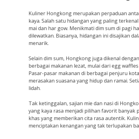
Kuliner Hongkong merupakan perpaduan antara
kaya. Salah satu hidangan yang paling terkenal
mai dan har gow. Menikmati dim sum di pagi h
dilewatkan. Biasanya, hidangan ini disajikan
menarik.
Selain dim sum, Hongkong juga dikenal denga
berbagai makanan lezat, mulai dari egg waffles
Pasar-pasar makanan di berbagai penjuru kota
merasakan suasana yang hidup dan ramai. Set
lidah.
Tak ketinggalan, sajian mie dan nasi di Hongk
yang kaya rasa menjadi pilihan favorit banyak
khas yang memberikan cita rasa autentik. Kuli
menciptakan kenangan yang tak terlupakan ba