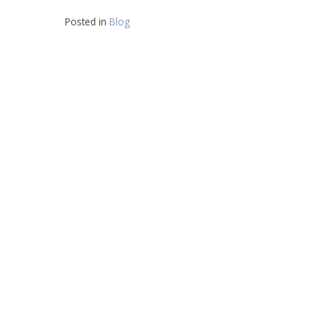
Posted in
Blog