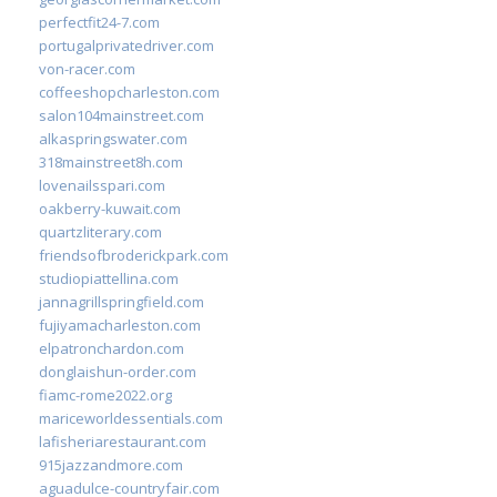
perfectfit24-7.com
portugalprivatedriver.com
von-racer.com
coffeeshopcharleston.com
salon104mainstreet.com
alkaspringswater.com
318mainstreet8h.com
lovenailsspari.com
oakberry-kuwait.com
quartzliterary.com
friendsofbroderickpark.com
studiopiattellina.com
jannagrillspringfield.com
fujiyamacharleston.com
elpatronchardon.com
donglaishun-order.com
fiamc-rome2022.org
mariceworldessentials.com
lafisheriarestaurant.com
915jazzandmore.com
aguadulce-countryfair.com