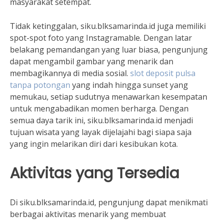
masyarakat setempat.
Tidak ketinggalan, siku.blksamarinda.id juga memiliki
spot-spot foto yang Instagramable. Dengan latar
belakang pemandangan yang luar biasa, pengunjung
dapat mengambil gambar yang menarik dan
membagikannya di media sosial.
slot deposit pulsa
tanpa potongan
yang indah hingga sunset yang
memukau, setiap sudutnya menawarkan kesempatan
untuk mengabadikan momen berharga. Dengan
semua daya tarik ini, siku.blksamarinda.id menjadi
tujuan wisata yang layak dijelajahi bagi siapa saja
yang ingin melarikan diri dari kesibukan kota.
Aktivitas yang Tersedia
Di siku.blksamarinda.id, pengunjung dapat menikmati
berbagai aktivitas menarik yang membuat