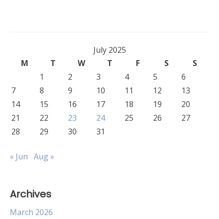
July 2025
M
T
W
T
F
S
S
1
2
3
4
5
6
7
8
9
10
11
12
13
14
15
16
17
18
19
20
21
22
23
24
25
26
27
28
29
30
31
« Jun
Aug »
Archives
March 2026