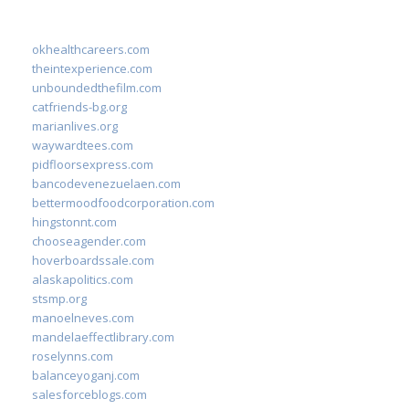
okhealthcareers.com
theintexperience.com
unboundedthefilm.com
catfriends-bg.org
marianlives.org
waywardtees.com
pidfloorsexpress.com
bancodevenezuelaen.com
bettermoodfoodcorporation.com
hingstonnt.com
chooseagender.com
hoverboardssale.com
alaskapolitics.com
stsmp.org
manoelneves.com
mandelaeffectlibrary.com
roselynns.com
balanceyoganj.com
salesforceblogs.com