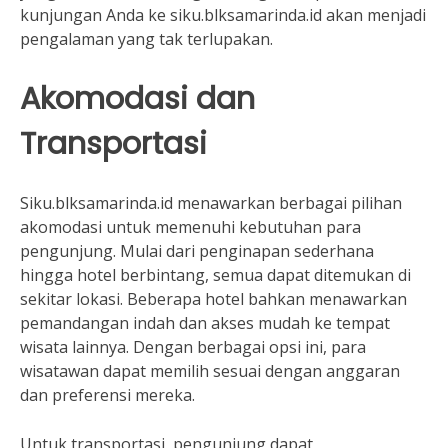
kunjungan Anda ke siku.blksamarinda.id akan menjadi
pengalaman yang tak terlupakan.
Akomodasi dan
Transportasi
Siku.blksamarinda.id menawarkan berbagai pilihan
akomodasi untuk memenuhi kebutuhan para
pengunjung. Mulai dari penginapan sederhana
hingga hotel berbintang, semua dapat ditemukan di
sekitar lokasi. Beberapa hotel bahkan menawarkan
pemandangan indah dan akses mudah ke tempat
wisata lainnya. Dengan berbagai opsi ini, para
wisatawan dapat memilih sesuai dengan anggaran
dan preferensi mereka.
Untuk transportasi, pengunjung dapat