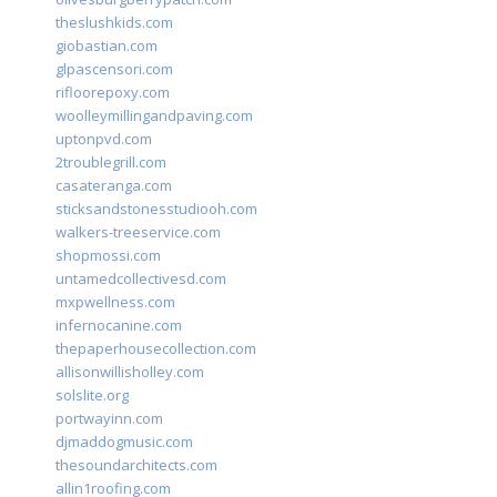
theslushkids.com
giobastian.com
glpascensori.com
rifloorepoxy.com
woolleymillingandpaving.com
uptonpvd.com
2troublegrill.com
casateranga.com
sticksandstonesstudiooh.com
walkers-treeservice.com
shopmossi.com
untamedcollectivesd.com
mxpwellness.com
infernocanine.com
thepaperhousecollection.com
allisonwillisholley.com
solslite.org
portwayinn.com
djmaddogmusic.com
thesoundarchitects.com
allin1roofing.com