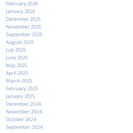
February 2026
January 2026
December 2025
November 2025
September 2025
August 2025
July 2025
June 2025
May 2025
April 2025
March 2025
February 2025
January 2025
December 2024
November 2024
October 2024
September 2024