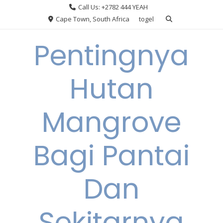
Skip
Call Us: +2782 444 YEAH
to
Cape Town, South Africa
togel
content
Pentingnya
Hutan
Mangrove
Bagi Pantai
Dan
Sekitarnya