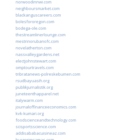
norwoodinnwi.com
neighboursmarket.com
blackanguscareers.com
bolesfororegon.com
bodega-ole.com
thestreamlinerlounge.com
mestrinorubanofc.com
novelatherton.com
nassvalleygardens.net
electjohnstewart.com
omptourtravels.com
tribratanews-polreskebumen.com
rsudbayuasih.org
publikjurnalistik.org
juneteenthapparel.net
italywarm.com
journaloffinanceeconomics.com
kvk-kumari.org
foodscienceandtechnology.com
scisportsscience.com
addisababacuisineaz.com
burgerimcamas.com