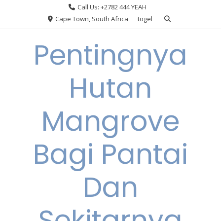
Skip
Call Us: +2782 444 YEAH
to
Cape Town, South Africa
togel
content
Pentingnya
Hutan
Mangrove
Bagi Pantai
Dan
Sekitarnya