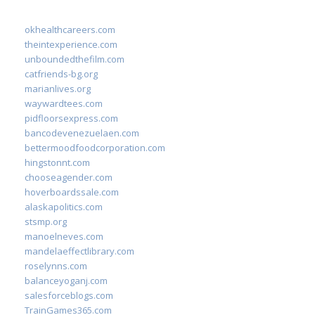
okhealthcareers.com
theintexperience.com
unboundedthefilm.com
catfriends-bg.org
marianlives.org
waywardtees.com
pidfloorsexpress.com
bancodevenezuelaen.com
bettermoodfoodcorporation.com
hingstonnt.com
chooseagender.com
hoverboardssale.com
alaskapolitics.com
stsmp.org
manoelneves.com
mandelaeffectlibrary.com
roselynns.com
balanceyoganj.com
salesforceblogs.com
TrainGames365.com