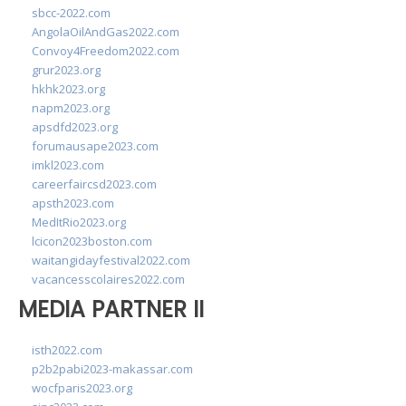
sbcc-2022.com
AngolaOilAndGas2022.com
Convoy4Freedom2022.com
grur2023.org
hkhk2023.org
napm2023.org
apsdfd2023.org
forumausape2023.com
imkl2023.com
careerfaircsd2023.com
apsth2023.com
MedItRio2023.org
lcicon2023boston.com
waitangidayfestival2022.com
vacancesscolaires2022.com
MEDIA PARTNER II
isth2022.com
p2b2pabi2023-makassar.com
wocfparis2023.org