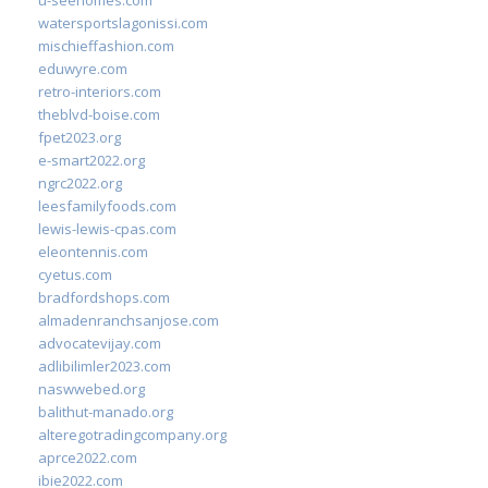
u-seehomes.com
watersportslagonissi.com
mischieffashion.com
eduwyre.com
retro-interiors.com
theblvd-boise.com
fpet2023.org
e-smart2022.org
ngrc2022.org
leesfamilyfoods.com
lewis-lewis-cpas.com
eleontennis.com
cyetus.com
bradfordshops.com
almadenranchsanjose.com
advocatevijay.com
adlibilimler2023.com
naswwebed.org
balithut-manado.org
alteregotradingcompany.org
aprce2022.com
ibie2022.com