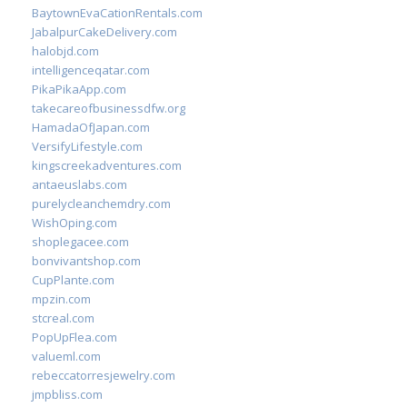
BaytownEvaCationRentals.com
JabalpurCakeDelivery.com
halobjd.com
intelligenceqatar.com
PikaPikaApp.com
takecareofbusinessdfw.org
HamadaOfJapan.com
VersifyLifestyle.com
kingscreekadventures.com
antaeuslabs.com
purelycleanchemdry.com
WishOping.com
shoplegacee.com
bonvivantshop.com
CupPlante.com
mpzin.com
stcreal.com
PopUpFlea.com
valueml.com
rebeccatorresjewelry.com
jmpbliss.com