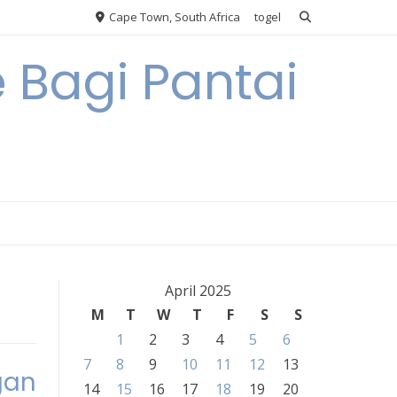
Cape Town, South Africa
togel
 Bagi Pantai
April 2025
M
T
W
T
F
S
S
1
2
3
4
5
6
7
8
9
10
11
12
13
gan
14
15
16
17
18
19
20