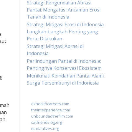
Strategi Pengendalian Abrasi
Pantai: Mengatasi Ancaman Erosi
Tanah di Indonesia
Strategi Mitigasi Erosi di Indonesia:
Langkah-Langkah Penting yang
a
Perlu Dilakukan
aut
Strategi Mitigasi Abrasi di
Indonesia
Perlindungan Pantai di Indonesia:
Pentingnya Konservasi Ekosistem
Menikmati Keindahan Pantai Alami:
ng
Surga Tersembunyi di Indonesia
okhealthcareers.com
amah
theintexperience.com
aan
unboundedthefilm.com
tah
catfriends-bg.org
marianlives.org