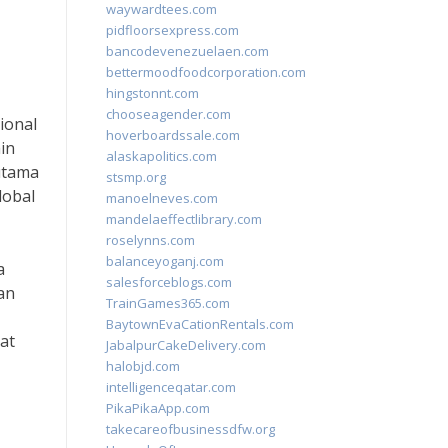
waywardtees.com
pidfloorsexpress.com
bancodevenezuelaen.com
bettermoodfoodcorporation.com
hingstonnt.com
chooseagender.com
ional
hoverboardssale.com
in
alaskapolitics.com
utama
stsmp.org
lobal
manoelneves.com
mandelaeffectlibrary.com
roselynns.com
balanceyoganj.com
a
salesforceblogs.com
an
TrainGames365.com
BaytownEvaCationRentals.com
at
JabalpurCakeDelivery.com
halobjd.com
intelligenceqatar.com
PikaPikaApp.com
takecareofbusinessdfw.org