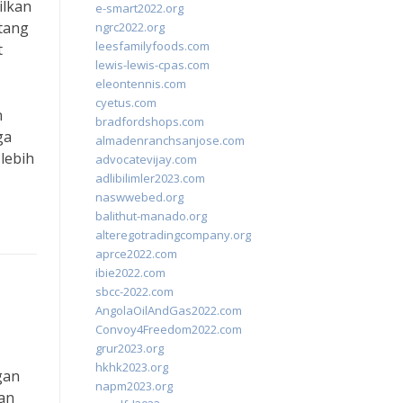
ilkan
e-smart2022.org
tang
ngrc2022.org
leesfamilyfoods.com
t
lewis-lewis-cpas.com
eleontennis.com
cyetus.com
n
bradfordshops.com
ga
almadenranchsanjose.com
lebih
advocatevijay.com
adlibilimler2023.com
naswwebed.org
balithut-manado.org
alteregotradingcompany.org
aprce2022.com
ibie2022.com
sbcc-2022.com
AngolaOilAndGas2022.com
Convoy4Freedom2022.com
grur2023.org
hkhk2023.org
gan
napm2023.org
dan