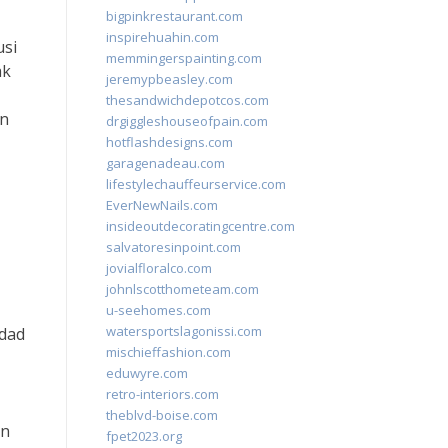
bigpinkrestaurant.com
inspirehuahin.com
usi
memmingerspainting.com
ak
jeremypbeasley.com
thesandwichdepotcos.com
an
drgiggleshouseofpain.com
hotflashdesigns.com
garagenadeau.com
lifestylechauffeurservice.com
EverNewNails.com
insideoutdecoratingcentre.com
salvatoresinpoint.com
jovialfloralco.com
johnlscotthometeam.com
u-seehomes.com
watersportslagonissi.com
idad
mischieffashion.com
eduwyre.com
retro-interiors.com
theblvd-boise.com
an
fpet2023.org