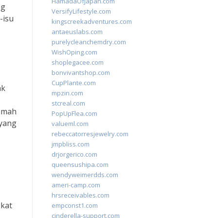
HamadaOfJapan.com
ng
VersifyLifestyle.com
-isu
kingscreekadventures.com
antaeuslabs.com
purelycleanchemdry.com
WishOping.com
shoplegacee.com
bonvivantshop.com
CupPlante.com
ak
mpzin.com
stcreal.com
ramah
PopUpFlea.com
 yang
valueml.com
rebeccatorresjewelry.com
jmpbliss.com
drjorgerico.com
queensushipa.com
wendyweimerdds.com
ameri-camp.com
hrsreceivables.com
gkat
empconst1.com
cinderella-support.com