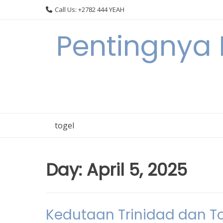
Skip
Call Us: +2782 444 YEAH
to
content
Pentingnya 
togel
Day:
April 5, 2025
Kedutaan Trinidad dan T