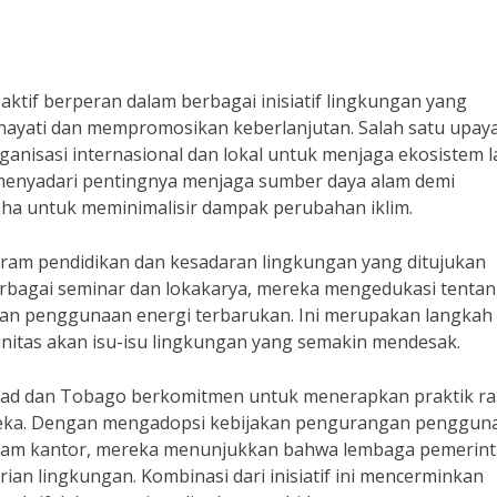
ktif berperan dalam berbagai inisiatif lingkungan yang
ayati dan mempromosikan keberlanjutan. Salah satu upay
anisasi internasional dan lokal untuk menjaga ekosistem l
a menyadari pentingnya menjaga sumber daya alam demi
ha untuk meminimalisir dampak perubahan iklim.
rogram pendidikan dan kesadaran lingkungan yang ditujukan
erbagai seminar dan lokakarya, mereka mengedukasi tenta
dan penggunaan energi terbarukan. Ini merupakan langkah
tas akan isu-isu lingkungan yang semakin mendesak.
nidad dan Tobago berkomitmen untuk menerapkan praktik r
ereka. Dengan mengadopsi kebijakan pengurangan penggun
 dalam kantor, mereka menunjukkan bahwa lembaga pemerin
ian lingkungan. Kombinasi dari inisiatif ini mencerminkan