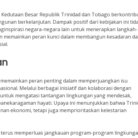
if, Kedutaan Besar Republik Trinidad dan Tobago berkontrib
nan berkelanjutan. Dampak positif dari kebijakan ini tid
enginspirasi negara-negara lain untuk menerapkan langkah-
an memainkan peran kunci dalam membangun kesadaran d
ial.
an
o memainkan peran penting dalam memperjuangkan isu
asional. Melalui berbagai inisiatif dan kolaborasi dengan
n untuk mengatasi tantangan lingkungan yang mendesak,
eanekaragaman hayati. Upaya ini menunjukkan bahwa Trin
an ekonomi, tetapi juga memprioritaskan kelestarian
t terus memperluas jangkauan program-program lingkung