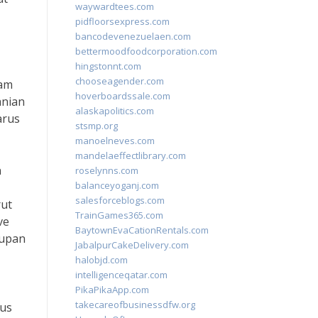
waywardtees.com
pidfloorsexpress.com
bancodevenezuelaen.com
bettermoodfoodcorporation.com
hingstonnt.com
chooseagender.com
lam
hoverboardssale.com
anian
alaskapolitics.com
arus
stsmp.org
manoelneves.com
mandelaeffectlibrary.com
n
roselynns.com
balanceyoganj.com
salesforceblogs.com
rut
TrainGames365.com
ve
BaytownEvaCationRentals.com
dupan
JabalpurCakeDelivery.com
halobjd.com
intelligenceqatar.com
PikaPikaApp.com
takecareofbusinessdfw.org
rus