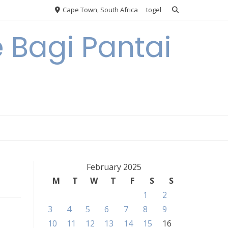
Cape Town, South Africa
togel
 Bagi Pantai
February 2025
M
T
W
T
F
S
S
1
2
3
4
5
6
7
8
9
10
11
12
13
14
15
16