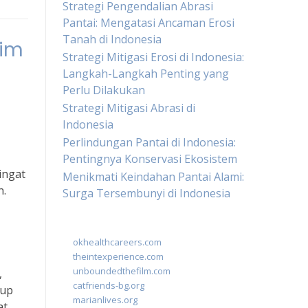
Strategi Pengendalian Abrasi
Pantai: Mengatasi Ancaman Erosi
Tanah di Indonesia
lim
Strategi Mitigasi Erosi di Indonesia:
Langkah-Langkah Penting yang
Perlu Dilakukan
Strategi Mitigasi Abrasi di
Indonesia
Perlindungan Pantai di Indonesia:
Pentingnya Konservasi Ekosistem
ingat
Menikmati Keindahan Pantai Alami:
n.
Surga Tersembunyi di Indonesia
okhealthcareers.com
theintexperience.com
unboundedthefilm.com
,
catfriends-bg.org
dup
marianlives.org
at