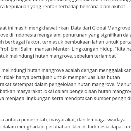
a kepulauan yang rentan terhadap bencana alam akibat
aat ini masih mengkhawatirkan. Data dari Global Mangrove
ove di Indonesia mengalami penurunan yang signifikan da
oleh berbagai faktor, termasuk pembukaan lahan untuk pert
Prof. Emil Salim, mantan Menteri Lingkungan Hidup, “Kita h
tuk melindungi hutan mangrove, sebelum terlambat.”
uk melindungi hutan mangrove adalah dengan menggalakka
i tidak hanya bertujuan untuk memperluas luas hutan
arakat setempat dalam pengelolaan hutan mangrove. Menu
libatkan masyarakat lokal dalam pengelolaan hutan mangro
ya menjaga lingkungan serta menciptakan sumber penghi
a antara pemerintah, masyarakat, dan lembaga swadaya
 dalam menghadapi perubahan iklim di Indonesia dapat te