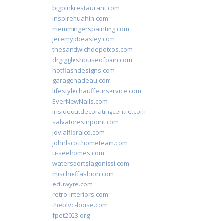
bigpinkrestaurant.com
inspirehuahin.com
memmingerspainting.com
jeremypbeasley.com
thesandwichdepotcos.com
drgiggleshouseofpain.com
hotflashdesigns.com
garagenadeau.com
lifestylechauffeurservice.com
EverNewNails.com
insideoutdecoratingcentre.com
salvatoresinpoint.com
jovialfloralco.com
johnlscotthometeam.com
u-seehomes.com
watersportslagonissi.com
mischieffashion.com
eduwyre.com
retro-interiors.com
theblvd-boise.com
fpet2023.org