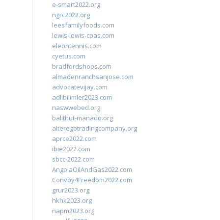
e-smart2022.org
ngrc2022.org
leesfamilyfoods.com
lewis-lewis-cpas.com
eleontennis.com
cyetus.com
bradfordshops.com
almadenranchsanjose.com
advocatevijay.com
adlibilimler2023.com
naswwebed.org
balithut-manado.org
alteregotradingcompany.org
aprce2022.com
ibie2022.com
sbcc-2022.com
AngolaOilAndGas2022.com
Convoy4Freedom2022.com
grur2023.org
hkhk2023.org
napm2023.org