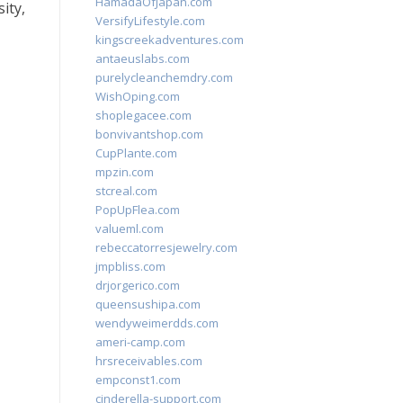
HamadaOfJapan.com
ity,
VersifyLifestyle.com
kingscreekadventures.com
antaeuslabs.com
purelycleanchemdry.com
WishOping.com
shoplegacee.com
bonvivantshop.com
CupPlante.com
mpzin.com
stcreal.com
PopUpFlea.com
valueml.com
rebeccatorresjewelry.com
jmpbliss.com
drjorgerico.com
queensushipa.com
wendyweimerdds.com
ameri-camp.com
hrsreceivables.com
empconst1.com
cinderella-support.com