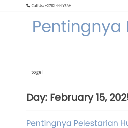
Skip
Call Us: +2782 444 YEAH
to
content
Pentingnya 
togel
Day:
February 15, 202
Pentingnya Pelestarian 