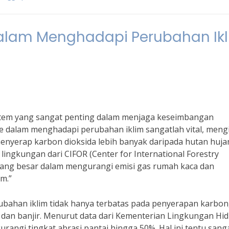
alam Menghadapi Perubahan Ik
tem yang sangat penting dalam menjaga keseimbangan
e dalam menghadapi perubahan iklim sangatlah vital, meng
yerap karbon dioksida lebih banyak daripada hutan huja
lingkungan dari CIFOR (Center for International Forestry
yang besar dalam mengurangi emisi gas rumah kaca dan
m.”
ahan iklim tidak hanya terbatas pada penyerapan karbon
si dan banjir. Menurut data dari Kementerian Lingkungan Hi
gi tingkat abrasi pantai hingga 50%. Hal ini tentu sang