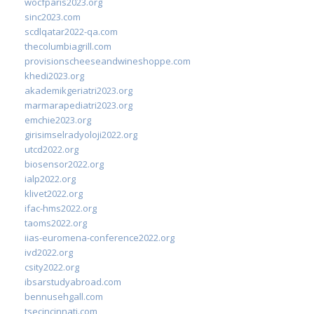
wocfparis2023.org
sinc2023.com
scdlqatar2022-qa.com
thecolumbiagrill.com
provisionscheeseandwineshoppe.com
khedi2023.org
akademikgeriatri2023.org
marmarapediatri2023.org
emchie2023.org
girisimselradyoloji2022.org
utcd2022.org
biosensor2022.org
ialp2022.org
klivet2022.org
ifac-hms2022.org
taoms2022.org
iias-euromena-conference2022.org
ivd2022.org
csity2022.org
ibsarstudyabroad.com
bennusehgall.com
tsecincinnati.com