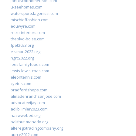
johnlscotthometeam.com
u-seehomes.com
watersportslagonissi.com
mischieffashion.com
eduwyre.com
retro-interiors.com
theblvd-boise.com
fpet2023.org
e-smart2022.org
ngrc2022.org
leesfamilyfoods.com
lewis-lewis-cpas.com
eleontennis.com
cyetus.com
bradfordshops.com
almadenranchsanjose.com
advocatevijay.com
adlibilimler2023.com
naswwebed.org
balithut-manado.org
alteregotradingcompany.org
aprce2022.com