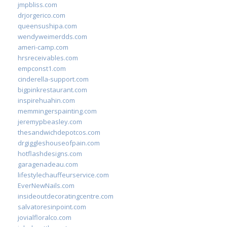
jmpbliss.com
drjorgerico.com
queensushipa.com
wendyweimerdds.com
ameri-camp.com
hrsreceivables.com
empconst1.com
cinderella-support.com
bigpinkrestaurant.com
inspirehuahin.com
memmingerspainting.com
jeremypbeasley.com
thesandwichdepotcos.com
drgiggleshouseofpain.com
hotflashdesigns.com
garagenadeau.com
lifestylechauffeurservice.com
EverNewNails.com
insideoutdecoratingcentre.com
salvatoresinpoint.com
jovialfloralco.com