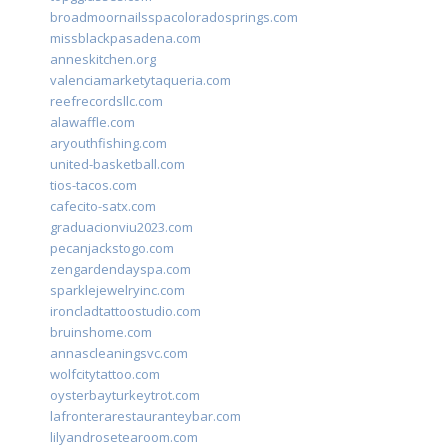
broadmoornailsspacoloradosprings.com
missblackpasadena.com
anneskitchen.org
valenciamarketytaqueria.com
reefrecordsllc.com
alawaffle.com
aryouthfishing.com
united-basketball.com
tios-tacos.com
cafecito-satx.com
graduacionviu2023.com
pecanjackstogo.com
zengardendayspa.com
sparklejewelryinc.com
ironcladtattoostudio.com
bruinshome.com
annascleaningsvc.com
wolfcitytattoo.com
oysterbayturkeytrot.com
lafronterarestauranteybar.com
lilyandrosetearoom.com