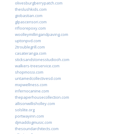
olivesburgberrypatch.com
theslushkids.com
giobastian.com
glpascensori.com
rifloorepoxy.com
woolleymillingandpaving.com
uptonpvd.com
2troublegrill.com
casateranga.com
sticksandstonesstudiooh.com
walkers-treeservice.com
shopmossi.com
untamedcollectivesd.com
mxpwellness.com
infernocanine.com
thepaperhousecollection.com
allisonwillisholley.com
solslite.org
portwayinn.com
djmaddogmusic.com
thesoundarchitects.com