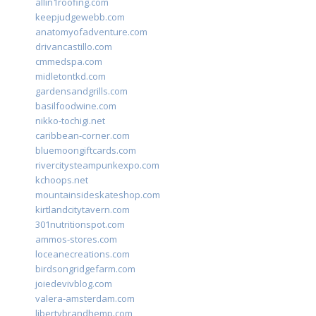
allin1roofing.com
keepjudgewebb.com
anatomyofadventure.com
drivancastillo.com
cmmedspa.com
midletontkd.com
gardensandgrills.com
basilfoodwine.com
nikko-tochigi.net
caribbean-corner.com
bluemoongiftcards.com
rivercitysteampunkexpo.com
kchoops.net
mountainsideskateshop.com
kirtlandcitytavern.com
301nutritionspot.com
ammos-stores.com
loceanecreations.com
birdsongridgefarm.com
joiedevivblog.com
valera-amsterdam.com
libertybrandhemp.com