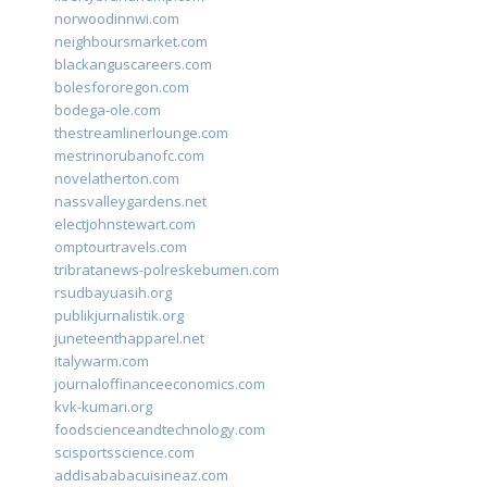
norwoodinnwi.com
neighboursmarket.com
blackanguscareers.com
bolesfororegon.com
bodega-ole.com
thestreamlinerlounge.com
mestrinorubanofc.com
novelatherton.com
nassvalleygardens.net
electjohnstewart.com
omptourtravels.com
tribratanews-polreskebumen.com
rsudbayuasih.org
publikjurnalistik.org
juneteenthapparel.net
italywarm.com
journaloffinanceeconomics.com
kvk-kumari.org
foodscienceandtechnology.com
scisportsscience.com
addisababacuisineaz.com