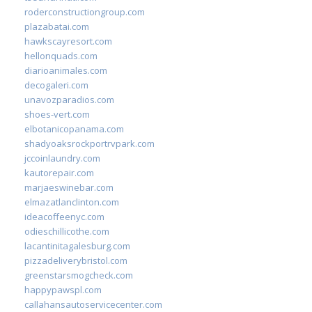
roderconstructiongroup.com
plazabatai.com
hawkscayresort.com
hellonquads.com
diarioanimales.com
decogaleri.com
unavozparadios.com
shoes-vert.com
elbotanicopanama.com
shadyoaksrockportrvpark.com
jccoinlaundry.com
kautorepair.com
marjaeswinebar.com
elmazatlanclinton.com
ideacoffeenyc.com
odieschillicothe.com
lacantinitagalesburg.com
pizzadeliverybristol.com
greenstarsmogcheck.com
happypawspl.com
callahansautoservicecenter.com