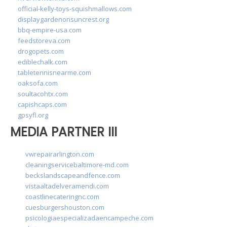
official-kelly-toys-squishmallows.com
displaygardenonsuncrest.org
bbq-empire-usa.com
feedstoreva.com
drogopets.com
ediblechalk.com
tabletennisnearme.com
oaksofa.com
soultacohtx.com
capishcaps.com
gpsyfl.org
MEDIA PARTNER III
vwrepairarlington.com
cleaningservicebaltimore-md.com
beckslandscapeandfence.com
vistaaltadelveramendi.com
coastlinecateringnc.com
cuesburgershouston.com
psicologiaespecializadaencampeche.com