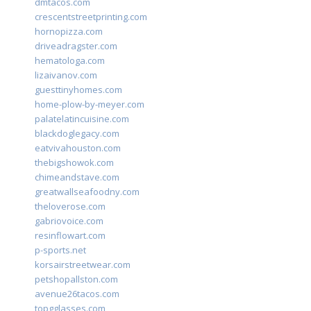
dmtacos.com
crescentstreetprinting.com
hornopizza.com
driveadragster.com
hematologa.com
lizaivanov.com
guesttinyhomes.com
home-plow-by-meyer.com
palatelatincuisine.com
blackdoglegacy.com
eatvivahouston.com
thebigshowok.com
chimeandstave.com
greatwallseafoodny.com
theloverose.com
gabriovoice.com
resinflowart.com
p-sports.net
korsairstreetwear.com
petshopallston.com
avenue26tacos.com
topgglasses.com