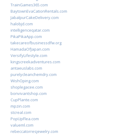
TrainGames365.com
BaytownEvaCationRentals.com
JabalpurCakeDelivery.com
halobjd.com
intelligenceqatar.com
PikaPikaApp.com
takecareofbusinessdfw.org
HamadaOfJapan.com
VersifyLifestyle.com
kingscreekadventures.com
antaeuslabs.com
purelycleanchemdry.com
WishOping.com
shoplegacee.com
bonvivantshop.com
CupPlante.com
mpzin.com
stcreal.com
PopUpFlea.com
valueml.com
rebeccatorresjewelry.com