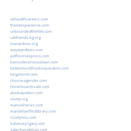
okhealthcareers.com
theintexperience.com
unboundedthefilm.com
catfriends-bg.org
marianlives.org
waywardtees.com
pidfloorsexpress.com
bancodevenezuelaen.com
bettermoodfoodcorporation.com
hingstonnt.com
chooseagender.com
hoverboardssale.com
alaskapolitics.com
stsmp.org
manoelneves.com
mandelaeffectlibrary.com
roselynns.com
balanceyoganj.com
salesforceblogs.com