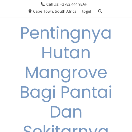
Skip
Call Us: +2782 444 YEAH
to
Cape Town, South Africa
togel
content
Pentingnya
Hutan
Mangrove
Bagi Pantai
Dan
Sekitarnya