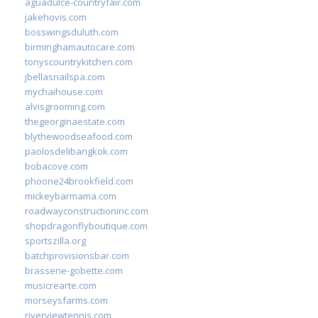
aguadulce-countryfair.com
jakehovis.com
bosswingsduluth.com
birminghamautocare.com
tonyscountrykitchen.com
jbellasnailspa.com
mychaihouse.com
alvisgrooming.com
thegeorginaestate.com
blythewoodseafood.com
paolosdelibangkok.com
bobacove.com
phoone24brookfield.com
mickeybarmama.com
roadwayconstructioninc.com
shopdragonflyboutique.com
sportszilla.org
batchprovisionsbar.com
brasserie-gobette.com
musicrearte.com
morseysfarms.com
riverviewtennis.com