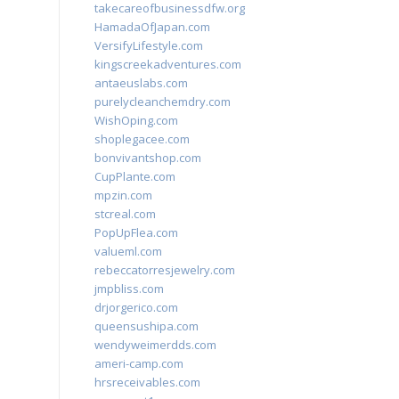
takecareofbusinessdfw.org
HamadaOfJapan.com
VersifyLifestyle.com
kingscreekadventures.com
antaeuslabs.com
purelycleanchemdry.com
WishOping.com
shoplegacee.com
bonvivantshop.com
CupPlante.com
mpzin.com
stcreal.com
PopUpFlea.com
valueml.com
rebeccatorresjewelry.com
jmpbliss.com
drjorgerico.com
queensushipa.com
wendyweimerdds.com
ameri-camp.com
hrsreceivables.com