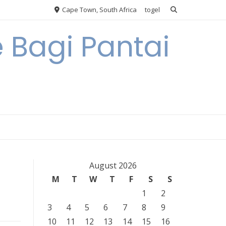
Cape Town, South Africa
togel
 Bagi Pantai
August 2026
M
T
W
T
F
S
S
1
2
3
4
5
6
7
8
9
10
11
12
13
14
15
16