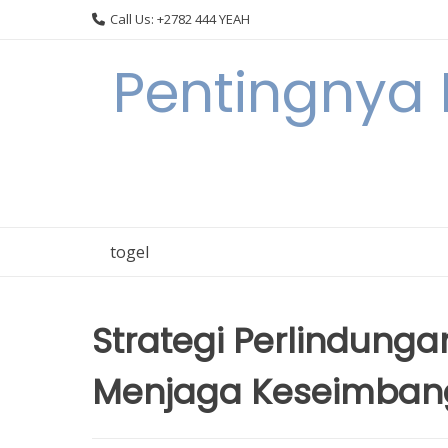
Skip
Call Us: +2782 444 YEAH
to
content
Pentingnya 
togel
Strategi Perlindung
Menjaga Keseimbang