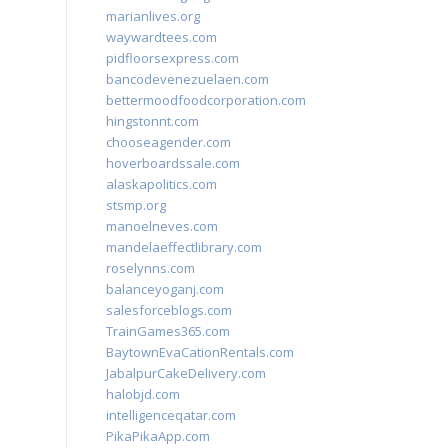
marianlives.org
waywardtees.com
pidfloorsexpress.com
bancodevenezuelaen.com
bettermoodfoodcorporation.com
hingstonnt.com
chooseagender.com
hoverboardssale.com
alaskapolitics.com
stsmp.org
manoelneves.com
mandelaeffectlibrary.com
roselynns.com
balanceyoganj.com
salesforceblogs.com
TrainGames365.com
BaytownEvaCationRentals.com
JabalpurCakeDelivery.com
halobjd.com
intelligenceqatar.com
PikaPikaApp.com