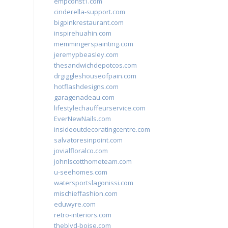
empconst1.com
cinderella-support.com
bigpinkrestaurant.com
inspirehuahin.com
memmingerspainting.com
jeremypbeasley.com
thesandwichdepotcos.com
drgiggleshouseofpain.com
hotflashdesigns.com
garagenadeau.com
lifestylechauffeurservice.com
EverNewNails.com
insideoutdecoratingcentre.com
salvatoresinpoint.com
jovialfloralco.com
johnlscotthometeam.com
u-seehomes.com
watersportslagonissi.com
mischieffashion.com
eduwyre.com
retro-interiors.com
theblvd-boise.com