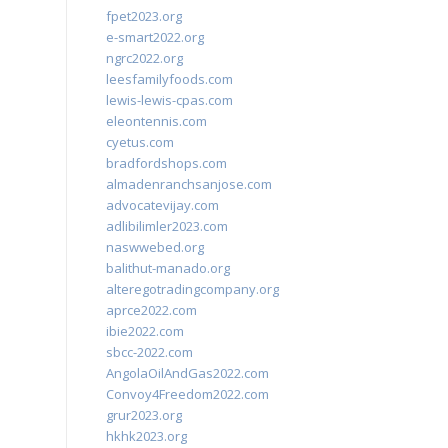
fpet2023.org
e-smart2022.org
ngrc2022.org
leesfamilyfoods.com
lewis-lewis-cpas.com
eleontennis.com
cyetus.com
bradfordshops.com
almadenranchsanjose.com
advocatevijay.com
adlibilimler2023.com
naswwebed.org
balithut-manado.org
alteregotradingcompany.org
aprce2022.com
ibie2022.com
sbcc-2022.com
AngolaOilAndGas2022.com
Convoy4Freedom2022.com
grur2023.org
hkhk2023.org