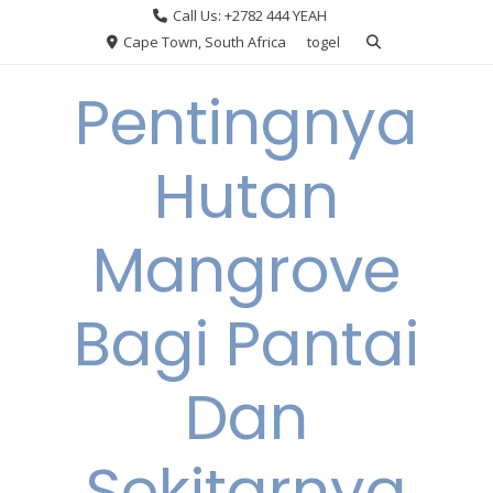
Skip
Call Us: +2782 444 YEAH
to
Cape Town, South Africa
togel
content
Pentingnya
Hutan
Mangrove
Bagi Pantai
Dan
Sekitarnya