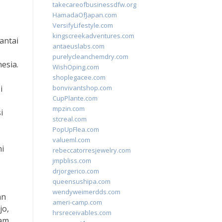
takecareofbusinessdfw.org
HamadaOfJapan.com
VersifyLifestyle.com
kingscreekadventures.com
antai
antaeuslabs.com
purelycleanchemdry.com
esia.
WishOping.com
shoplegacee.com
i
bonvivantshop.com
CupPlante.com
mpzin.com
i
stcreal.com
PopUpFlea.com
valueml.com
mi
rebeccatorresjewelry.com
jmpbliss.com
drjorgerico.com
queensushipa.com
wendyweimerdds.com
an
ameri-camp.com
jo,
hrsreceivables.com
lam