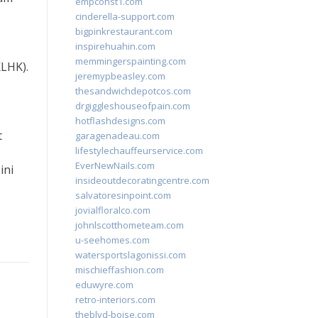
empconst1.com
cinderella-support.com
bigpinkrestaurant.com
inspirehuahin.com
memmingerspainting.com
KLHK).
jeremypbeasley.com
thesandwichdepotcos.com
drgiggleshouseofpain.com
hotflashdesigns.com
t
garagenadeau.com
lifestylechauffeurservice.com
EverNewNails.com
ini
insideoutdecoratingcentre.com
salvatoresinpoint.com
jovialfloralco.com
johnlscotthometeam.com
u-seehomes.com
watersportslagonissi.com
mischieffashion.com
eduwyre.com
retro-interiors.com
theblvd-boise.com