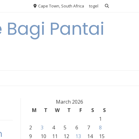
Cape Town, South Africa
togel
 Bagi Pantai
March 2026
M
T
W
T
F
S
S
1
2
3
4
5
6
7
8
n
9
10
11
12
13
14
15