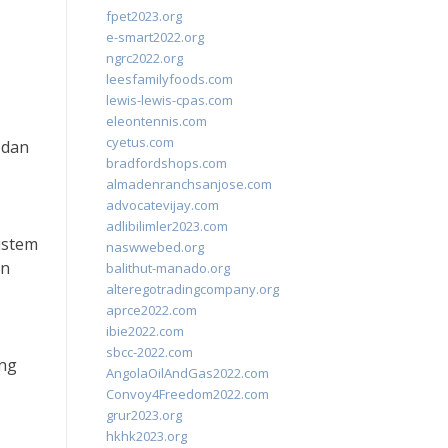
fpet2023.org
e-smart2022.org
ngrc2022.org
leesfamilyfoods.com
lewis-lewis-cpas.com
eleontennis.com
cyetus.com
 dan
bradfordshops.com
almadenranchsanjose.com
advocatevijay.com
adlibilimler2023.com
istem
naswwebed.org
an
balithut-manado.org
alteregotradingcompany.org
aprce2022.com
ibie2022.com
sbcc-2022.com
ang
AngolaOilAndGas2022.com
Convoy4Freedom2022.com
grur2023.org
hkhk2023.org