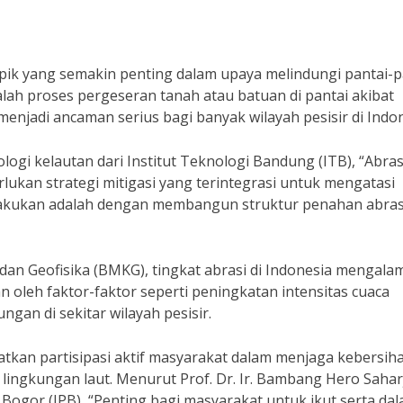
topik yang semakin penting dalam upaya melindungi pantai-p
dalah proses pergeseran tanah atau batuan di pantai akibat
enjadi ancaman serius bagi banyak wilayah pesisir di Indon
logi kelautan dari Institut Teknologi Bandung (ITB), “Abras
kan strategi mitigasi yang terintegrasi untuk mengatasi
dilakukan adalah dengan membangun struktur penahan abras
dan Geofisika (BMKG), tingkat abrasi di Indonesia mengala
n oleh faktor-faktor seperti peningkatan intensitas cuaca
ngan di sekitar wilayah pesisir.
ibatkan partisipasi aktif masyarakat dalam menjaga kebersih
lingkungan laut. Menurut Prof. Dr. Ir. Bambang Hero Sahar
n Bogor (IPB), “Penting bagi masyarakat untuk ikut serta da