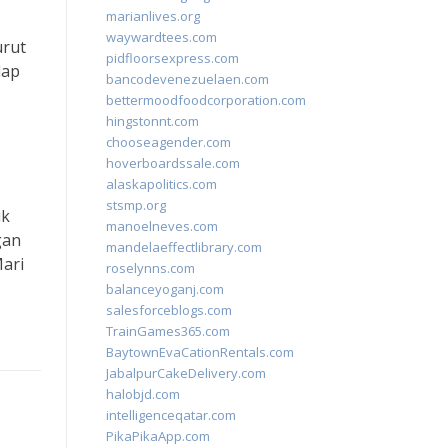
marianlives.org
waywardtees.com
urut
pidfloorsexpress.com
dap
bancodevenezuelaen.com
bettermoodfoodcorporation.com
hingstonnt.com
chooseagender.com
hoverboardssale.com
alaskapolitics.com
stsmp.org
uk
manoelneves.com
gan
mandelaeffectlibrary.com
Mari
roselynns.com
balanceyoganj.com
salesforceblogs.com
TrainGames365.com
BaytownEvaCationRentals.com
JabalpurCakeDelivery.com
halobjd.com
intelligenceqatar.com
PikaPikaApp.com