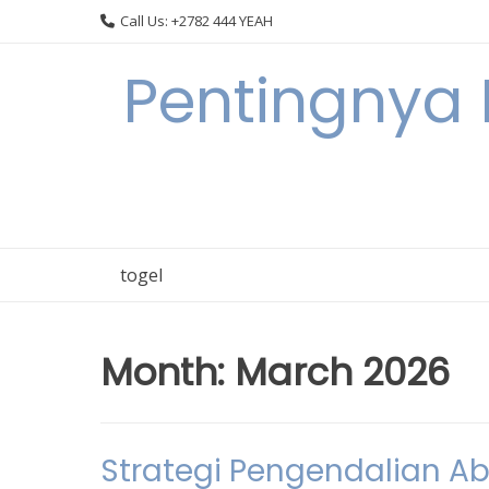
Skip
Call Us: +2782 444 YEAH
to
content
Pentingnya 
togel
Month:
March 2026
Strategi Pengendalian A