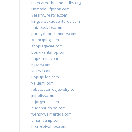
takecareofbusinessdfw.org
HamadaOfJapan.com
VersifyLifestyle.com
kingscreekadventures.com
antaeuslabs.com
purelycleanchemdry.com
WishOping.com
shoplegacee.com
bonvivantshop.com
CupPlante.com
mpzin.com
stcreal.com
PopUpFlea.com
valueml.com
rebeccatorresjewelry.com
jmpbliss.com
drjorgerico.com
queensushipa.com
wendyweimerdds.com
ameri-camp.com
hrsreceivables.com