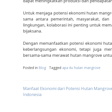
dapat meningkatkan produksi dan pendapatan
Untuk menjaga potensi ekonomi hutan mangro
sama antara pemerintah, masyarakat, dan pi
lingkungan, kolaborasi ini penting untuk m
bijaksana.
Dengan memanfaatkan potensi ekonomi hutan
keberlangsungan ekonomi, tetapi juga menj
bersama-sama merawat hutan mangrove untu
Posted in
Blog
Tagged
apa itu hutan mangrove
Post
Manfaat Ekonomi dari Potensi Hutan Mangrove
Indonesia
navigation