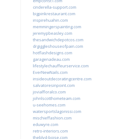
empconst1.com
cinderella-support.com
bigpinkrestaurant.com
inspirehuahin.com
memmingerspainting.com
jeremypbeasley.com
thesandwichdepotcos.com
drgiggleshouseofpain.com
hotflashdesigns.com
garagenadeau.com
lifestylechauffeurservice.com
EverNewNails.com
insideoutdecoratingcentre.com
salvatoresinpoint.com
jovialfloralco.com
johnlscotthometeam.com
u-seehomes.com
watersportslagonissi.com
mischieffashion.com
eduwyre.com
retro-interiors.com
theblvd-boise.com