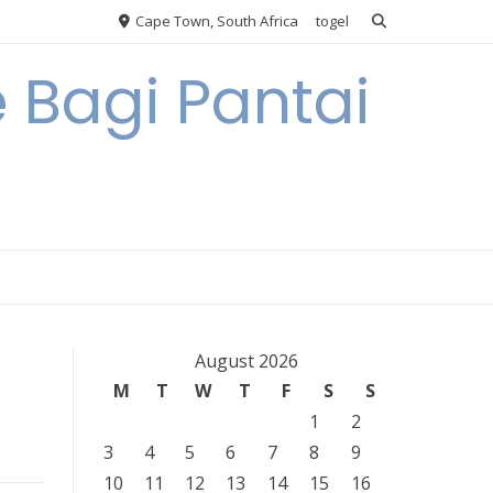
Cape Town, South Africa
togel
 Bagi Pantai
August 2026
M
T
W
T
F
S
S
1
2
3
4
5
6
7
8
9
10
11
12
13
14
15
16