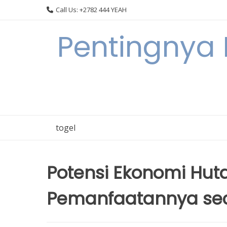
Skip
Call Us: +2782 444 YEAH
to
content
Pentingnya 
togel
Potensi Ekonomi Hu
Pemanfaatannya sec