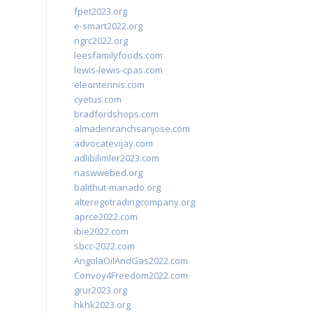
fpet2023.org
e-smart2022.org
ngrc2022.org
leesfamilyfoods.com
lewis-lewis-cpas.com
eleontennis.com
cyetus.com
bradfordshops.com
almadenranchsanjose.com
advocatevijay.com
adlibilimler2023.com
naswwebed.org
balithut-manado.org
alteregotradingcompany.org
aprce2022.com
ibie2022.com
sbcc-2022.com
AngolaOilAndGas2022.com
Convoy4Freedom2022.com
grur2023.org
hkhk2023.org