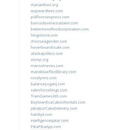
marianlives.org
waywardtees.com
pidfloorsexpress.com
bancodevenezuelaen.com
bettermoodfoodcorporation.com
hingstonnt.com
chooseagender.com
hoverboardssale.com
alaskapolitics.com
stsmp.org
manoelneves.com
mandelaeffectlibrary.com
roselynns.com
balanceyoganj.com
salesforceblogs.com
TrainGames365.com
BaytownEvaCationRentals.com
JabalpurCakeDelivery.com
halobjd.com
intelligenceqatar.com
PikaPikaApp.com