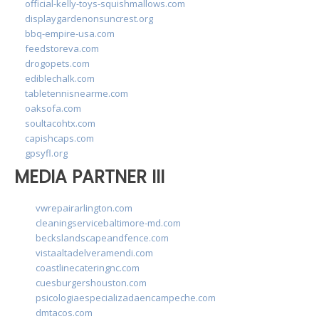
official-kelly-toys-squishmallows.com
displaygardenonsuncrest.org
bbq-empire-usa.com
feedstoreva.com
drogopets.com
ediblechalk.com
tabletennisnearme.com
oaksofa.com
soultacohtx.com
capishcaps.com
gpsyfl.org
MEDIA PARTNER III
vwrepairarlington.com
cleaningservicebaltimore-md.com
beckslandscapeandfence.com
vistaaltadelveramendi.com
coastlinecateringnc.com
cuesburgershouston.com
psicologiaespecializadaencampeche.com
dmtacos.com