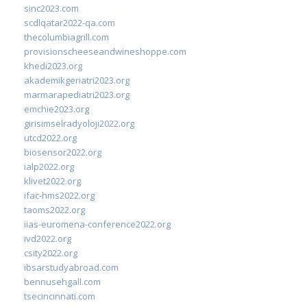
sinc2023.com
scdlqatar2022-qa.com
thecolumbiagrill.com
provisionscheeseandwineshoppe.com
khedi2023.org
akademikgeriatri2023.org
marmarapediatri2023.org
emchie2023.org
girisimselradyoloji2022.org
utcd2022.org
biosensor2022.org
ialp2022.org
klivet2022.org
ifac-hms2022.org
taoms2022.org
iias-euromena-conference2022.org
ivd2022.org
csity2022.org
ibsarstudyabroad.com
bennusehgall.com
tsecincinnati.com