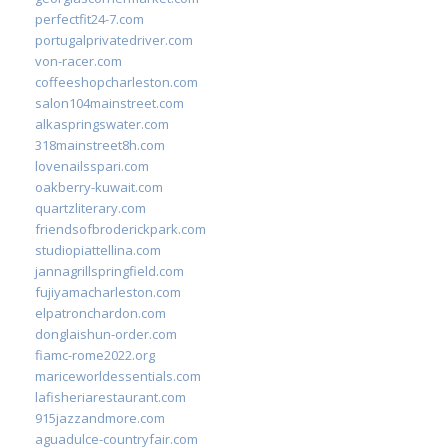
perfectfit24-7.com
portugalprivatedriver.com
von-racer.com
coffeeshopcharleston.com
salon104mainstreet.com
alkaspringswater.com
318mainstreet8h.com
lovenailsspari.com
oakberry-kuwait.com
quartzliterary.com
friendsofbroderickpark.com
studiopiattellina.com
jannagrillspringfield.com
fujiyamacharleston.com
elpatronchardon.com
donglaishun-order.com
fiamc-rome2022.org
mariceworldessentials.com
lafisheriarestaurant.com
915jazzandmore.com
aguadulce-countryfair.com