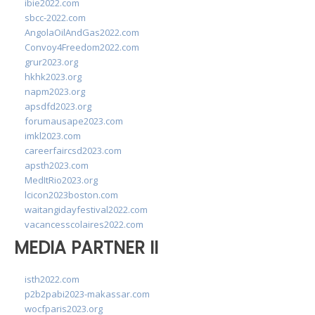
ibie2022.com
sbcc-2022.com
AngolaOilAndGas2022.com
Convoy4Freedom2022.com
grur2023.org
hkhk2023.org
napm2023.org
apsdfd2023.org
forumausape2023.com
imkl2023.com
careerfaircsd2023.com
apsth2023.com
MedItRio2023.org
lcicon2023boston.com
waitangidayfestival2022.com
vacancesscolaires2022.com
MEDIA PARTNER II
isth2022.com
p2b2pabi2023-makassar.com
wocfparis2023.org