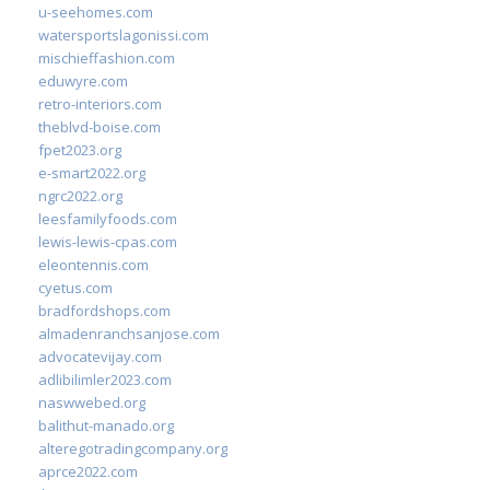
u-seehomes.com
watersportslagonissi.com
mischieffashion.com
eduwyre.com
retro-interiors.com
theblvd-boise.com
fpet2023.org
e-smart2022.org
ngrc2022.org
leesfamilyfoods.com
lewis-lewis-cpas.com
eleontennis.com
cyetus.com
bradfordshops.com
almadenranchsanjose.com
advocatevijay.com
adlibilimler2023.com
naswwebed.org
balithut-manado.org
alteregotradingcompany.org
aprce2022.com