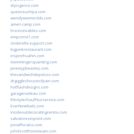
drjorgerico.com
queensushipa.com
wendyweimerdds.com
ameri-camp.com
hrsreceivables.com
empconst1.com
cinderella-support.com
bigpinkrestaurant.com
inspirehuahin.com
memmingerspainting.com
jeremypbeasley.com
thesandwichdepotcos.com
drgiggleshouseofpain.com
hotflashdesigns.com
garagenadeau.com
lifestylechauffeurservice.com
EverNewNails.com
insideoutdecoratingcentre.com
salvatoresinpoint.com
jovialfloralco.com
johnlscotthometeam.com