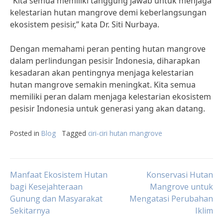
“Kita semua memiliki tanggung jawab untuk menjaga
kelestarian hutan mangrove demi keberlangsungan
ekosistem pesisir,” kata Dr. Siti Nurbaya.
Dengan memahami peran penting hutan mangrove
dalam perlindungan pesisir Indonesia, diharapkan
kesadaran akan pentingnya menjaga kelestarian
hutan mangrove semakin meningkat. Kita semua
memiliki peran dalam menjaga kelestarian ekosistem
pesisir Indonesia untuk generasi yang akan datang.
Posted in
Blog
Tagged
ciri-ciri hutan mangrove
Post
Manfaat Ekosistem Hutan
Konservasi Hutan
bagi Kesejahteraan
Mangrove untuk
Gunung dan Masyarakat
Mengatasi Perubahan
navigation
Sekitarnya
Iklim