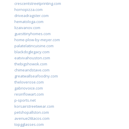
crescentstreetprinting.com
hornopizza.com
driveadragster.com
hematologa.com
lizaivanov.com
guesttinyhomes.com
home-plow-by-meyer.com
palatelatincuisine.com
blackdoglegacy.com
eatvivahouston.com
thebigshowok.com
chimeandstave.com
greatwallseafoodny.com
theloverose.com
gabriovoice.com
resinflowart.com
p-sports.net
korsairstreetwear.com
petshopallston.com
avenue26tacos.com
topgglasses.com