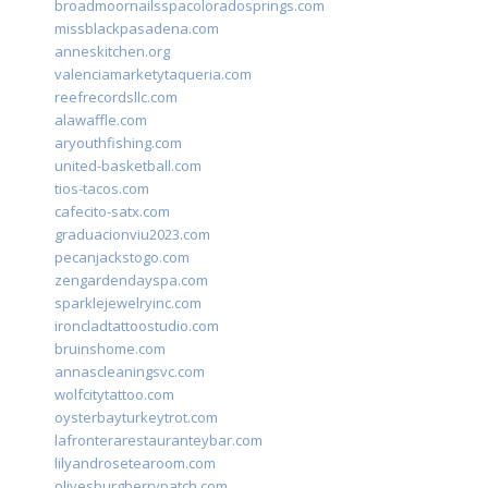
broadmoornailsspacoloradosprings.com
missblackpasadena.com
anneskitchen.org
valenciamarketytaqueria.com
reefrecordsllc.com
alawaffle.com
aryouthfishing.com
united-basketball.com
tios-tacos.com
cafecito-satx.com
graduacionviu2023.com
pecanjackstogo.com
zengardendayspa.com
sparklejewelryinc.com
ironcladtattoostudio.com
bruinshome.com
annascleaningsvc.com
wolfcitytattoo.com
oysterbayturkeytrot.com
lafronterarestauranteybar.com
lilyandrosetearoom.com
olivesburgberrypatch.com