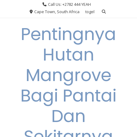
Skip
Call Us: +2782 444 YEAH
to
Cape Town, South Africa
togel
content
Pentingnya
Hutan
Mangrove
Bagi Pantai
Dan
Sekitarnya