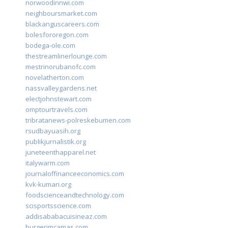
norwoodinnwi.com
neighboursmarket.com
blackanguscareers.com
bolesfororegon.com
bodega-ole.com
thestreamlinerlounge.com
mestrinorubanofc.com
novelatherton.com
nassvalleygardens.net
electjohnstewart.com
omptourtravels.com
tribratanews-polreskebumen.com
rsudbayuasih.org
publikjurnalistik.org
juneteenthapparel.net
italywarm.com
journaloffinanceeconomics.com
kvk-kumari.org
foodscienceandtechnology.com
scisportsscience.com
addisababacuisineaz.com
burgerimcamas.com