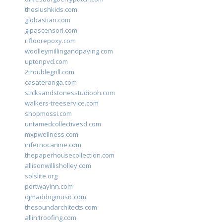
theslushkids.com
giobastian.com
glpascensori.com
rifloorepoxy.com
woolleymillingandpaving.com
uptonpvd.com
2troublegrill.com
casateranga.com
sticksandstonesstudiooh.com
walkers-treeservice.com
shopmossi.com
untamedcollectivesd.com
mxpwellness.com
infernocanine.com
thepaperhousecollection.com
allisonwillisholley.com
solslite.org
portwayinn.com
djmaddogmusic.com
thesoundarchitects.com
allin1roofing.com