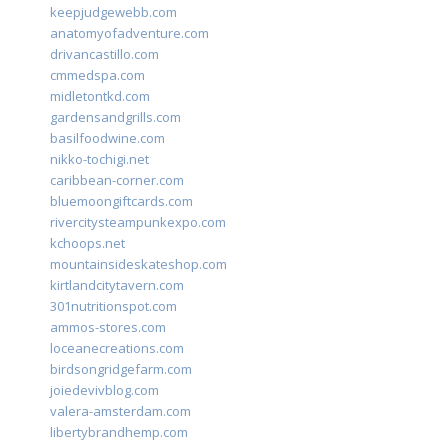
keepjudgewebb.com
anatomyofadventure.com
drivancastillo.com
cmmedspa.com
midletontkd.com
gardensandgrills.com
basilfoodwine.com
nikko-tochigi.net
caribbean-corner.com
bluemoongiftcards.com
rivercitysteampunkexpo.com
kchoops.net
mountainsideskateshop.com
kirtlandcitytavern.com
301nutritionspot.com
ammos-stores.com
loceanecreations.com
birdsongridgefarm.com
joiedevivblog.com
valera-amsterdam.com
libertybrandhemp.com