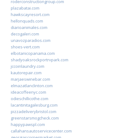
roderconstructiongroup.com
plazabatai.com
hawkscayresort.com
hellonquads.com
diarioanimales.com
decogaleri.com
unavozparadios.com
shoes-vert.com
elbotanicopanama.com
shadyoaksrockportrvpark.com
jccoinlaundry.com
kautorepair.com
marjaeswinebar.com
elmazatlanclinton.com
ideacoffeenyc.com
odieschillicothe.com
lacantinitagalesburg.com
pizzadeliverybristol.com
greenstarsmogcheck.com
happypawspl.com
callahansautoservicecenter.com
georgiascornermarket.com