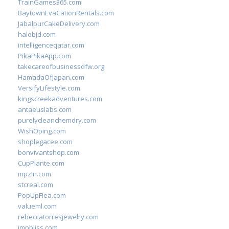
TrainGames365.com
BaytownEvaCationRentals.com
JabalpurCakeDelivery.com
halobjd.com
intelligenceqatar.com
PikaPikaApp.com
takecareofbusinessdfw.org
HamadaOfJapan.com
VersifyLifestyle.com
kingscreekadventures.com
antaeuslabs.com
purelycleanchemdry.com
WishOping.com
shoplegacee.com
bonvivantshop.com
CupPlante.com
mpzin.com
stcreal.com
PopUpFlea.com
valueml.com
rebeccatorresjewelry.com
jmpbliss.com