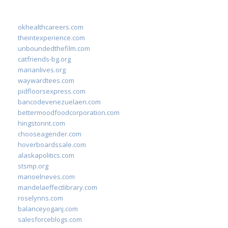
okhealthcareers.com
theintexperience.com
unboundedthefilm.com
catfriends-bg.org
marianlives.org
waywardtees.com
pidfloorsexpress.com
bancodevenezuelaen.com
bettermoodfoodcorporation.com
hingstonnt.com
chooseagender.com
hoverboardssale.com
alaskapolitics.com
stsmp.org
manoelneves.com
mandelaeffectlibrary.com
roselynns.com
balanceyoganj.com
salesforceblogs.com