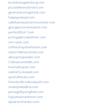
lacantinitagalesburg.com
pizzadeliverybristol.com
greenstarsmogcheck.com
happypawspl.com
callahansautoservicecenter.com
georgiascornermarket.com
perfectfit24-7.com
portugalprivatedriver.com
von-racer.com
coffeeshopcharleston.com
salon104mainstreet.com
alkaspringswater.com
318mainstreet8h.com
lovenailsspari.com
oakberry-kuwait.com
quartzliterary.com
friendsofbroderickpark.com
studiopiattellina.com
jannagrillspringfield.com
fujiyamacharleston.com
elpatronchardon.com