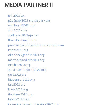
MEDIA PARTNER II
isth2022.com
p2b2pabi2023-makassar.com
wocfparis2023.org
sinc2023.com
scdlqatar2022-qa.com
thecolumbiagrill.com
provisionscheeseandwineshoppe.com
khedi2023.org
akademikgeriatri2023.org
marmarapediatri2023.org
emchie2023.org
girisimselradyoloji2022.org
utcd2022.org
biosensor2022.org
ialp2022.org
klivet2022.org
ifac-hms2022.org
taoms2022.org
iias-euromena-conference2022.org