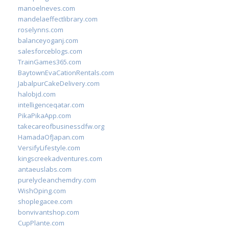
manoelneves.com
mandelaeffectlibrary.com
roselynns.com
balanceyoganj.com
salesforceblogs.com
TrainGames365.com
BaytownEvaCationRentals.com
JabalpurCakeDelivery.com
halobjd.com
intelligenceqatar.com
PikaPikaApp.com
takecareofbusinessdfw.org
HamadaOfJapan.com
VersifyLifestyle.com
kingscreekadventures.com
antaeuslabs.com
purelycleanchemdry.com
WishOping.com
shoplegacee.com
bonvivantshop.com
CupPlante.com