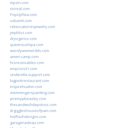
mpzin.com
stcreal.com
PopUpFlea.com
valueml.com
rebeccatorresjewelry.com
jmpbliss.com
drjorgerico.com
queensushipa.com
wendyweimerdds.com
ameri-camp.com
hrsreceivables.com
empconst1.com
cinderella-support.com
bigpinkrestaurant.com
inspirehuahin.com
memmingerspainting.com
jeremypbeasley.com
thesandwichdepotcos.com
drgiggleshouseofpain.com
hotflashdesigns.com
garagenadeau.com