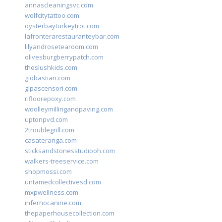
annascleaningsvc.com
wolfcitytattoo.com
oysterbayturkeytrot.com
lafronterarestauranteybar.com
lilyandrosetearoom.com
olivesburgberrypatch.com
theslushkids.com
giobastian.com
glpascensori.com
rifloorepoxy.com
woolleymillingandpaving.com
uptonpvd.com
2troublegrill.com
casateranga.com
sticksandstonesstudiooh.com
walkers-treeservice.com
shopmossi.com
untamedcollectivesd.com
mxpwellness.com
infernocanine.com
thepaperhousecollection.com