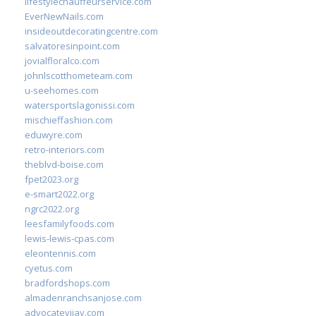
lifestylechauffeurservice.com
EverNewNails.com
insideoutdecoratingcentre.com
salvatoresinpoint.com
jovialfloralco.com
johnlscotthometeam.com
u-seehomes.com
watersportslagonissi.com
mischieffashion.com
eduwyre.com
retro-interiors.com
theblvd-boise.com
fpet2023.org
e-smart2022.org
ngrc2022.org
leesfamilyfoods.com
lewis-lewis-cpas.com
eleontennis.com
cyetus.com
bradfordshops.com
almadenranchsanjose.com
advocatevijay.com