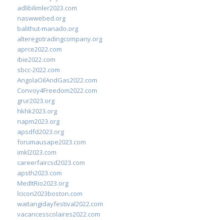
adlibilimler2023.com
naswwebed.org
balithut-manado.org
alteregotradingcompany.org
aprce2022.com
ibie2022.com
sbcc-2022.com
AngolaOilAndGas2022.com
Convoy4Freedom2022.com
grur2023.org
hkhk2023.org
napm2023.org
apsdfd2023.org
forumausape2023.com
imkl2023.com
careerfaircsd2023.com
apsth2023.com
MedItRio2023.org
lcicon2023boston.com
waitangidayfestival2022.com
vacancesscolaires2022.com