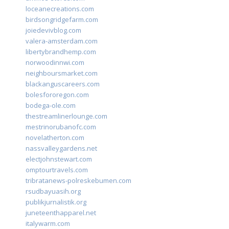
loceanecreations.com
birdsongridgefarm.com
joiedevivblog.com
valera-amsterdam.com
libertybrandhemp.com
norwoodinnwi.com
neighboursmarket.com
blackanguscareers.com
bolesfororegon.com
bodega-ole.com
thestreamlinerlounge.com
mestrinorubanofc.com
novelatherton.com
nassvalleygardens.net
electjohnstewart.com
omptourtravels.com
tribratanews-polreskebumen.com
rsudbayuasih.org
publikjurnalistik.org
juneteenthapparel.net
italywarm.com