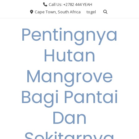
Skip
Call Us: +2782 444 YEAH
to
Cape Town, South Africa
togel
content
Pentingnya
Hutan
Mangrove
Bagi Pantai
Dan
Sekitarnya