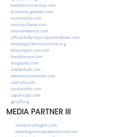
batchprovisionsbar.com
brasserie-gobette.com
musicrearte.com
morseysfarms.com
riverviewtennis.com
official-kelly-toys-squishmallows.com
displaygardenonsuncrest.org
bbq-empire-usa.com
feedstoreva.com
drogopets.com
ediblechalk.com
tabletennisnearme.com
oaksofa.com
soultacohtx.com
capishcaps.com
gpsyfl.org
MEDIA PARTNER III
vwrepairarlington.com
cleaningservicebaltimore-md.com