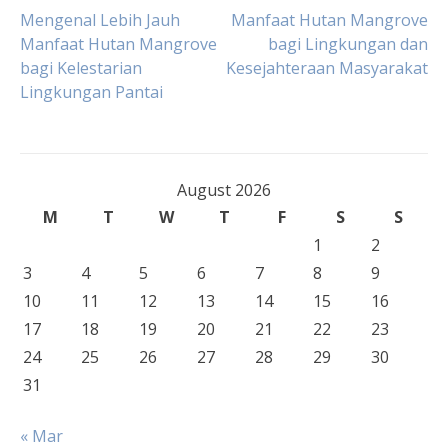
Post
Mengenal Lebih Jauh
Manfaat Hutan Mangrove
Manfaat Hutan Mangrove
bagi Lingkungan dan
bagi Kelestarian
Kesejahteraan Masyarakat
navigation
Lingkungan Pantai
August 2026
M
T
W
T
F
S
S
1
2
3
4
5
6
7
8
9
10
11
12
13
14
15
16
17
18
19
20
21
22
23
24
25
26
27
28
29
30
31
« Mar