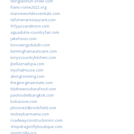
donglaishun-order.com
fiamc-rome2022.org
mariceworldessentials.com
lafisheriarestaurant.com
915jazzandmore.com
aguadulce-countryfair.com
jakehovis.com
bosswingsduluth.com
birminghamautocare.com
tonyscountrykitchen.com
jbellasnailspa.com
mychaihouse.com
alvisgrooming.com
thegeorginaestate.com
blythewoodseafood.com
paolosdelibangkok.com
bobacove.com
phoone24brookfield.com
mickeybarmama.com
roadwayconstructioninc.com
shopdragonflyboutique.com
sportszilla.org