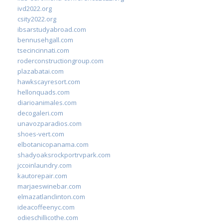
ivd2022.org
csity2022.org
ibsarstudyabroad.com
bennusehgall.com
tsecincinnati.com
roderconstructiongroup.com
plazabatai.com
hawkscayresort.com
hellonquads.com
diarioanimales.com
decogaleri.com
unavozparadios.com
shoes-vert.com
elbotanicopanama.com
shadyoaksrockportrvpark.com
jccoinlaundry.com
kautorepair.com
marjaeswinebar.com
elmazatlanclinton.com
ideacoffeenyc.com
odieschillicothe.com