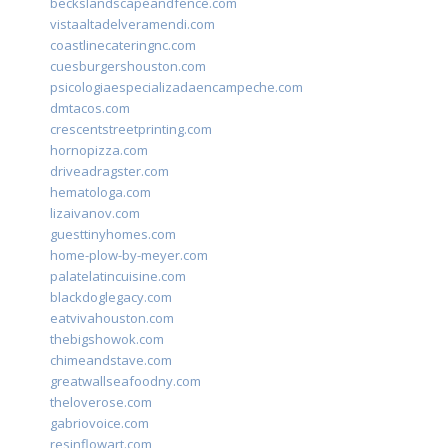
beckslandscapeandfence.com
vistaaltadelveramendi.com
coastlinecateringnc.com
cuesburgershouston.com
psicologiaespecializadaencampeche.com
dmtacos.com
crescentstreetprinting.com
hornopizza.com
driveadragster.com
hematologa.com
lizaivanov.com
guesttinyhomes.com
home-plow-by-meyer.com
palatelatincuisine.com
blackdoglegacy.com
eatvivahouston.com
thebigshowok.com
chimeandstave.com
greatwallseafoodny.com
theloverose.com
gabriovoice.com
resinflowart.com