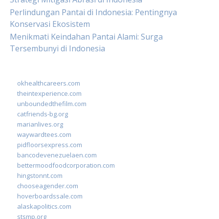
Perlindungan Pantai di Indonesia: Pentingnya
Konservasi Ekosistem
Menikmati Keindahan Pantai Alami: Surga
Tersembunyi di Indonesia
okhealthcareers.com
theintexperience.com
unboundedthefilm.com
catfriends-bg.org
marianlives.org
waywardtees.com
pidfloorsexpress.com
bancodevenezuelaen.com
bettermoodfoodcorporation.com
hingstonnt.com
chooseagender.com
hoverboardssale.com
alaskapolitics.com
stsmp.org