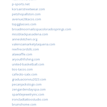
p-sports.net
korsairstreetwear.com
petshopallston.com
avenue26tacos.com
topgglasses.com
broadmoornailsspacoloradosprings.com
missblackpasadena.com
anneskitchen.org
valenciamarketytaqueria.com
reefrecordsllc.com
alawaffle.com
aryouthfishing.com
united-basketball.com
tios-tacos.com
cafecito-satx.com
graduacionviu2023.com
pecanjackstogo.com
zengardendayspa.com
sparklejewelryinc.com
ironcladtattoostudio.com
bruinshome.com