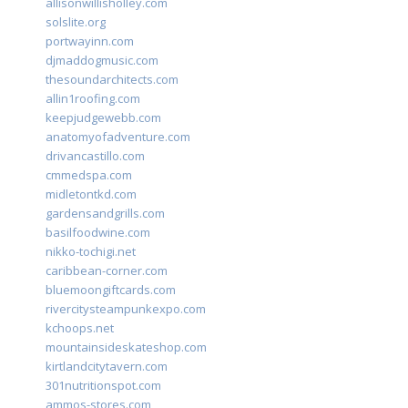
allisonwillisholley.com
solslite.org
portwayinn.com
djmaddogmusic.com
thesoundarchitects.com
allin1roofing.com
keepjudgewebb.com
anatomyofadventure.com
drivancastillo.com
cmmedspa.com
midletontkd.com
gardensandgrills.com
basilfoodwine.com
nikko-tochigi.net
caribbean-corner.com
bluemoongiftcards.com
rivercitysteampunkexpo.com
kchoops.net
mountainsideskateshop.com
kirtlandcitytavern.com
301nutritionspot.com
ammos-stores.com