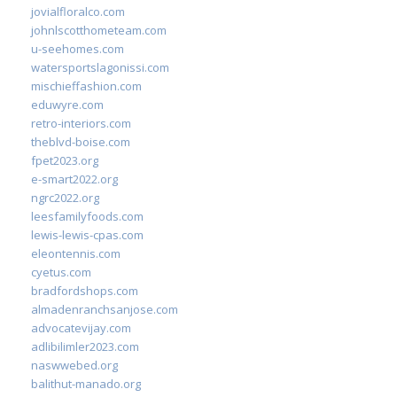
jovialfloralco.com
johnlscotthometeam.com
u-seehomes.com
watersportslagonissi.com
mischieffashion.com
eduwyre.com
retro-interiors.com
theblvd-boise.com
fpet2023.org
e-smart2022.org
ngrc2022.org
leesfamilyfoods.com
lewis-lewis-cpas.com
eleontennis.com
cyetus.com
bradfordshops.com
almadenranchsanjose.com
advocatevijay.com
adlibilimler2023.com
naswwebed.org
balithut-manado.org