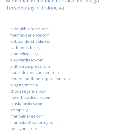
Menikmati Keindahan Pantai Alami: Surga
Tersembunyi di Indonesia
okhealthcareers.com
theintexperience.com
unboundedthefilm.com
catfriends-bg.org
marianlives.org
waywardtees.com
pidfloorsexpress.com
bancodevenezuelaen.com
bettermoodfoodcorporation.com
hingstonnt.com
chooseagender.com
hoverboardssale.com
alaskapolitics.com
stsmp.org
manoelneves.com
mandelaeffectlibrary.com
roselynns.com