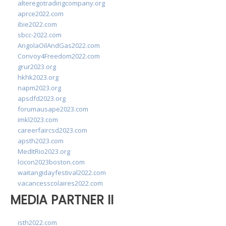
alteregotradingcompany.org
aprce2022.com
ibie2022.com
sbcc-2022.com
AngolaOilAndGas2022.com
Convoy4Freedom2022.com
grur2023.org
hkhk2023.org
napm2023.org
apsdfd2023.org
forumausape2023.com
imkl2023.com
careerfaircsd2023.com
apsth2023.com
MedItRio2023.org
lcicon2023boston.com
waitangidayfestival2022.com
vacancesscolaires2022.com
MEDIA PARTNER II
isth2022.com