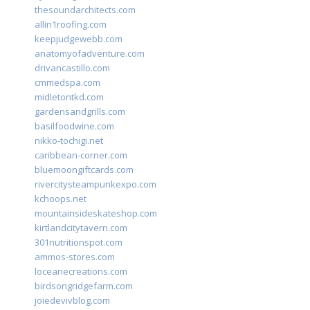
thesoundarchitects.com
allin1roofing.com
keepjudgewebb.com
anatomyofadventure.com
drivancastillo.com
cmmedspa.com
midletontkd.com
gardensandgrills.com
basilfoodwine.com
nikko-tochigi.net
caribbean-corner.com
bluemoongiftcards.com
rivercitysteampunkexpo.com
kchoops.net
mountainsideskateshop.com
kirtlandcitytavern.com
301nutritionspot.com
ammos-stores.com
loceanecreations.com
birdsongridgefarm.com
joiedevivblog.com