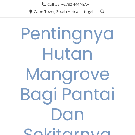
Skip
Call Us: +2782 444 YEAH
to
Cape Town, South Africa
togel
content
Pentingnya
Hutan
Mangrove
Bagi Pantai
Dan
Sekitarnya