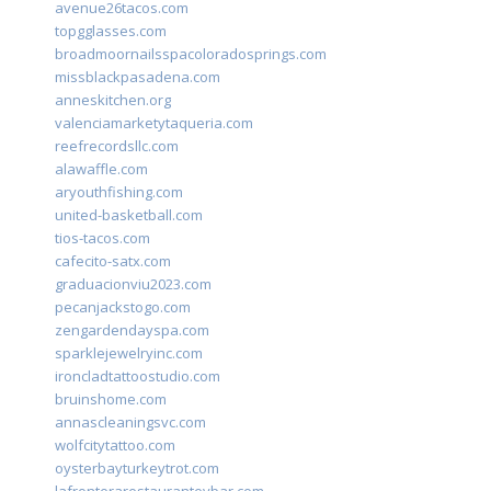
avenue26tacos.com
topgglasses.com
broadmoornailsspacoloradosprings.com
missblackpasadena.com
anneskitchen.org
valenciamarketytaqueria.com
reefrecordsllc.com
alawaffle.com
aryouthfishing.com
united-basketball.com
tios-tacos.com
cafecito-satx.com
graduacionviu2023.com
pecanjackstogo.com
zengardendayspa.com
sparklejewelryinc.com
ironcladtattoostudio.com
bruinshome.com
annascleaningsvc.com
wolfcitytattoo.com
oysterbayturkeytrot.com