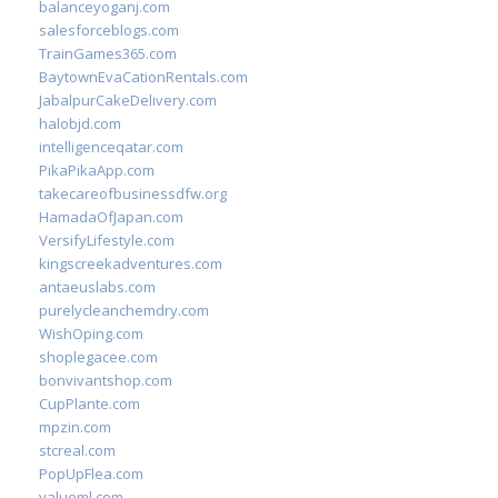
balanceyoganj.com
salesforceblogs.com
TrainGames365.com
BaytownEvaCationRentals.com
JabalpurCakeDelivery.com
halobjd.com
intelligenceqatar.com
PikaPikaApp.com
takecareofbusinessdfw.org
HamadaOfJapan.com
VersifyLifestyle.com
kingscreekadventures.com
antaeuslabs.com
purelycleanchemdry.com
WishOping.com
shoplegacee.com
bonvivantshop.com
CupPlante.com
mpzin.com
stcreal.com
PopUpFlea.com
valueml.com