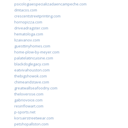
psicologiaespecializadaencampeche.com
dmtacos.com
crescentstreetprinting.com
hornopizza.com
driveadragster.com
hematologa.com
lizaivanov.com
guesttinyhomes.com
home-plow-by-meyer.com
palatelatincuisine.com
blackdoglegacy.com
eatvivahouston.com
thebigshowok.com
chimeandstave.com
greatwallseafoodny.com
theloverose.com
gabriovoice.com
resinflowart.com
p-sports.net
korsairstreetwear.com
petshopallston.com