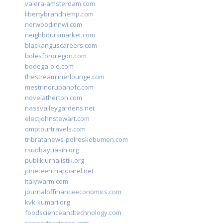
valera-amsterdam.com
libertybrandhemp.com
norwoodinnwi.com
neighboursmarket.com
blackanguscareers.com
bolesfororegon.com
bodega-ole.com
thestreamlinerlounge.com
mestrinorubanofc.com
novelatherton.com
nassvalleygardens.net
electjohnstewart.com
omptourtravels.com
tribratanews-polreskebumen.com
rsudbayuasih.org
publikjurnalistik.org
juneteenthapparel.net
italywarm.com
journaloffinanceeconomics.com
kvk-kumari.org
foodscienceandtechnology.com