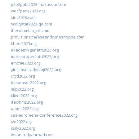
p2b2pabi2023-makassar.com
wocfparis2023.org
sinc2023.com
scdlqatar2022-qa.com
thecolumbiagrill.com
provisionscheeseandwineshoppe.com
khedi2023.org
akademikgeriatri2023.org
marmarapediatri2023.org
emchie2023.org
girisimselradyoloji2022.org
utcd2022.org
biosensor2022.org
ialp2022.org
klivet2022.org
ifac-hms2022.org
taoms2022.org
iias-euromena-conference2022.org
ivd2022.org
csity2022.org
ibsarstudyabroad.com