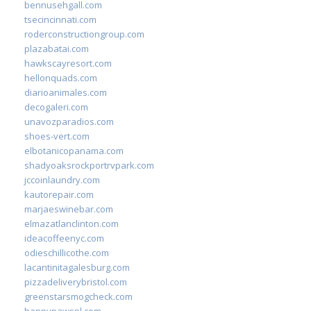
bennusehgall.com
tsecincinnati.com
roderconstructiongroup.com
plazabatai.com
hawkscayresort.com
hellonquads.com
diarioanimales.com
decogaleri.com
unavozparadios.com
shoes-vert.com
elbotanicopanama.com
shadyoaksrockportrvpark.com
jccoinlaundry.com
kautorepair.com
marjaeswinebar.com
elmazatlanclinton.com
ideacoffeenyc.com
odieschillicothe.com
lacantinitagalesburg.com
pizzadeliverybristol.com
greenstarsmogcheck.com
happypawspl.com