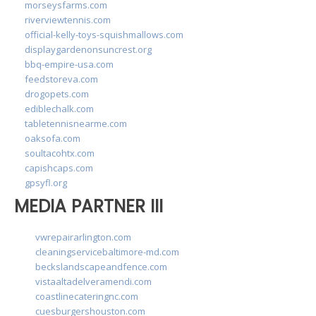
morseysfarms.com
riverviewtennis.com
official-kelly-toys-squishmallows.com
displaygardenonsuncrest.org
bbq-empire-usa.com
feedstoreva.com
drogopets.com
ediblechalk.com
tabletennisnearme.com
oaksofa.com
soultacohtx.com
capishcaps.com
gpsyfl.org
MEDIA PARTNER III
vwrepairarlington.com
cleaningservicebaltimore-md.com
beckslandscapeandfence.com
vistaaltadelveramendi.com
coastlinecateringnc.com
cuesburgershouston.com