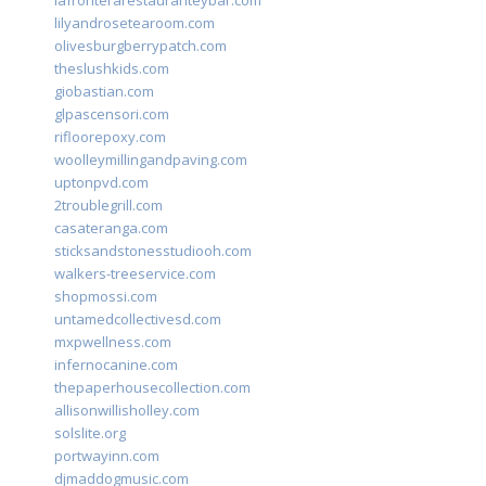
lafronterarestauranteybar.com
lilyandrosetearoom.com
olivesburgberrypatch.com
theslushkids.com
giobastian.com
glpascensori.com
rifloorepoxy.com
woolleymillingandpaving.com
uptonpvd.com
2troublegrill.com
casateranga.com
sticksandstonesstudiooh.com
walkers-treeservice.com
shopmossi.com
untamedcollectivesd.com
mxpwellness.com
infernocanine.com
thepaperhousecollection.com
allisonwillisholley.com
solslite.org
portwayinn.com
djmaddogmusic.com