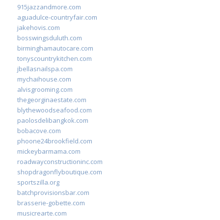
915jazzandmore.com
aguadulce-countryfair.com
jakehovis.com
bosswingsduluth.com
birminghamautocare.com
tonyscountrykitchen.com
jbellasnailspa.com
mychaihouse.com
alvisgrooming.com
thegeorginaestate.com
blythewoodseafood.com
paolosdelibangkok.com
bobacove.com
phoone24brookfield.com
mickeybarmama.com
roadwayconstructioninc.com
shopdragonflyboutique.com
sportszilla.org
batchprovisionsbar.com
brasserie-gobette.com
musicrearte.com