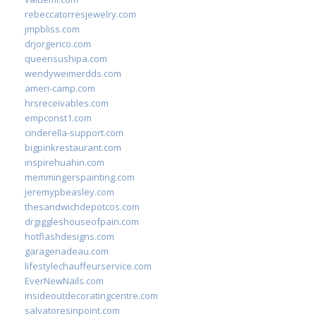
rebeccatorresjewelry.com
jmpbliss.com
drjorgerico.com
queensushipa.com
wendyweimerdds.com
ameri-camp.com
hrsreceivables.com
empconst1.com
cinderella-support.com
bigpinkrestaurant.com
inspirehuahin.com
memmingerspainting.com
jeremypbeasley.com
thesandwichdepotcos.com
drgiggleshouseofpain.com
hotflashdesigns.com
garagenadeau.com
lifestylechauffeurservice.com
EverNewNails.com
insideoutdecoratingcentre.com
salvatoresinpoint.com