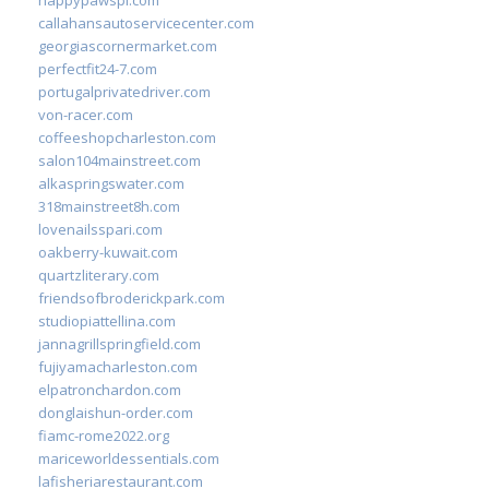
callahansautoservicecenter.com
georgiascornermarket.com
perfectfit24-7.com
portugalprivatedriver.com
von-racer.com
coffeeshopcharleston.com
salon104mainstreet.com
alkaspringswater.com
318mainstreet8h.com
lovenailsspari.com
oakberry-kuwait.com
quartzliterary.com
friendsofbroderickpark.com
studiopiattellina.com
jannagrillspringfield.com
fujiyamacharleston.com
elpatronchardon.com
donglaishun-order.com
fiamc-rome2022.org
mariceworldessentials.com
lafisheriarestaurant.com