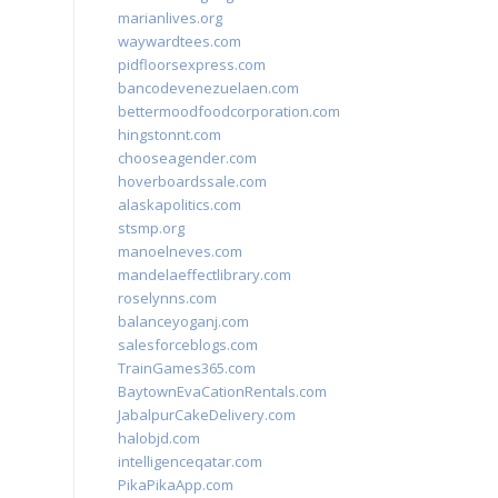
marianlives.org
waywardtees.com
pidfloorsexpress.com
bancodevenezuelaen.com
bettermoodfoodcorporation.com
hingstonnt.com
chooseagender.com
hoverboardssale.com
alaskapolitics.com
stsmp.org
manoelneves.com
mandelaeffectlibrary.com
roselynns.com
balanceyoganj.com
salesforceblogs.com
TrainGames365.com
BaytownEvaCationRentals.com
JabalpurCakeDelivery.com
halobjd.com
intelligenceqatar.com
PikaPikaApp.com