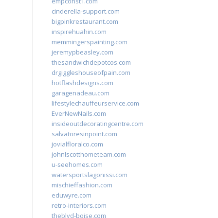
empconst1.com
cinderella-support.com
bigpinkrestaurant.com
inspirehuahin.com
memmingerspainting.com
jeremypbeasley.com
thesandwichdepotcos.com
drgiggleshouseofpain.com
hotflashdesigns.com
garagenadeau.com
lifestylechauffeurservice.com
EverNewNails.com
insideoutdecoratingcentre.com
salvatoresinpoint.com
jovialfloralco.com
johnlscotthometeam.com
u-seehomes.com
watersportslagonissi.com
mischieffashion.com
eduwyre.com
retro-interiors.com
theblvd-boise.com