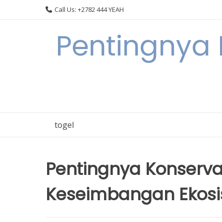
Skip
Call Us: +2782 444 YEAH
to
content
Pentingnya 
togel
Pentingnya Konserva
Keseimbangan Ekosis