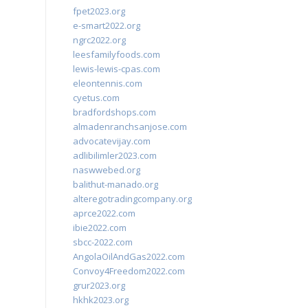
fpet2023.org
e-smart2022.org
ngrc2022.org
leesfamilyfoods.com
lewis-lewis-cpas.com
eleontennis.com
cyetus.com
bradfordshops.com
almadenranchsanjose.com
advocatevijay.com
adlibilimler2023.com
naswwebed.org
balithut-manado.org
alteregotradingcompany.org
aprce2022.com
ibie2022.com
sbcc-2022.com
AngolaOilAndGas2022.com
Convoy4Freedom2022.com
grur2023.org
hkhk2023.org