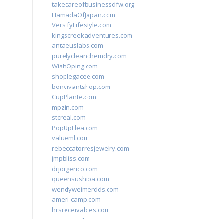
takecareofbusinessdfw.org
HamadaOfJapan.com
VersifyLifestyle.com
kingscreekadventures.com
antaeuslabs.com
purelycleanchemdry.com
WishOping.com
shoplegacee.com
bonvivantshop.com
CupPlante.com
mpzin.com
stcreal.com
PopUpFlea.com
valueml.com
rebeccatorresjewelry.com
jmpbliss.com
drjorgerico.com
queensushipa.com
wendyweimerdds.com
ameri-camp.com
hrsreceivables.com