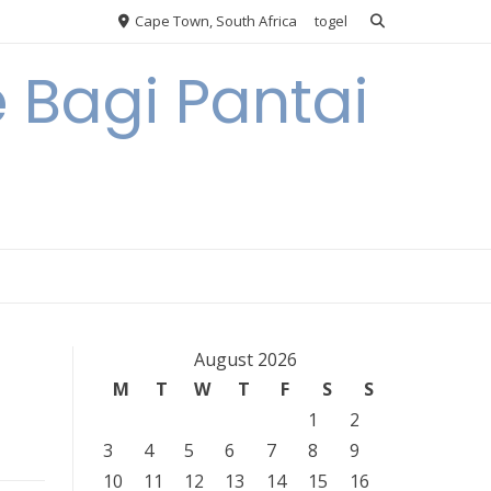
Cape Town, South Africa
togel
 Bagi Pantai
August 2026
M
T
W
T
F
S
S
1
2
3
4
5
6
7
8
9
10
11
12
13
14
15
16