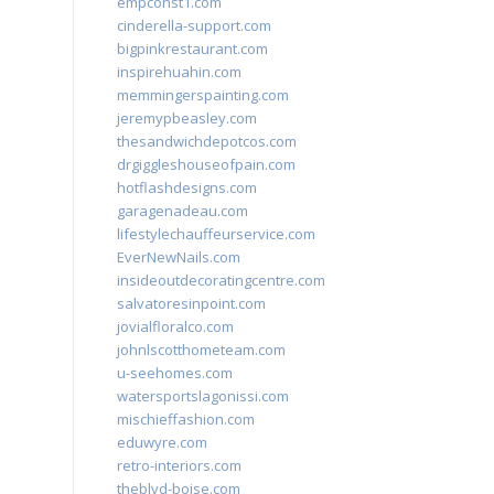
empconst1.com
cinderella-support.com
bigpinkrestaurant.com
inspirehuahin.com
memmingerspainting.com
jeremypbeasley.com
thesandwichdepotcos.com
drgiggleshouseofpain.com
hotflashdesigns.com
garagenadeau.com
lifestylechauffeurservice.com
EverNewNails.com
insideoutdecoratingcentre.com
salvatoresinpoint.com
jovialfloralco.com
johnlscotthometeam.com
u-seehomes.com
watersportslagonissi.com
mischieffashion.com
eduwyre.com
retro-interiors.com
theblvd-boise.com