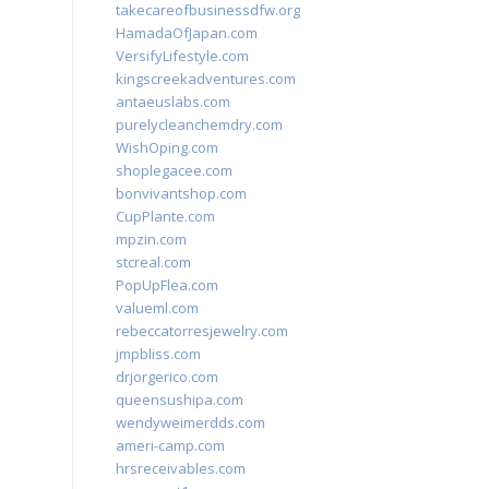
takecareofbusinessdfw.org
HamadaOfJapan.com
VersifyLifestyle.com
kingscreekadventures.com
antaeuslabs.com
purelycleanchemdry.com
WishOping.com
shoplegacee.com
bonvivantshop.com
CupPlante.com
mpzin.com
stcreal.com
PopUpFlea.com
valueml.com
rebeccatorresjewelry.com
jmpbliss.com
drjorgerico.com
queensushipa.com
wendyweimerdds.com
ameri-camp.com
hrsreceivables.com