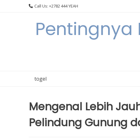
Skip
Call Us: +2782 444 YEAH
to
content
Pentingnya 
togel
Mengenal Lebih Jau
Pelindung Gunung d