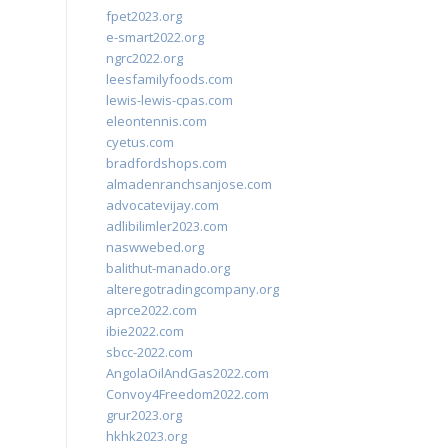
fpet2023.org
e-smart2022.org
ngrc2022.org
leesfamilyfoods.com
lewis-lewis-cpas.com
eleontennis.com
cyetus.com
bradfordshops.com
almadenranchsanjose.com
advocatevijay.com
adlibilimler2023.com
naswwebed.org
balithut-manado.org
alteregotradingcompany.org
aprce2022.com
ibie2022.com
sbcc-2022.com
AngolaOilAndGas2022.com
Convoy4Freedom2022.com
grur2023.org
hkhk2023.org