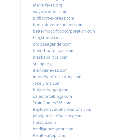
marianlives.org
waywardtees.com
pidfloorsexpress.com
bancodevenezuelaen.com
bettermoodfoodcorporation.com
hingstonnt.com
chooseagender.com
hoverboardssale.com
alaskapolitics.com
stsmp.org
manoelneves.com
mandelaeffectlibrary.com
roselynns.com
balanceyoganj.com
salesforceblogs.com
TrainGames365.com
BaytownEvaCationRentals.com
JabalpurCakeDelivery.com
halobjd.com
intelligenceqatar.com
PikaPikaApp.com