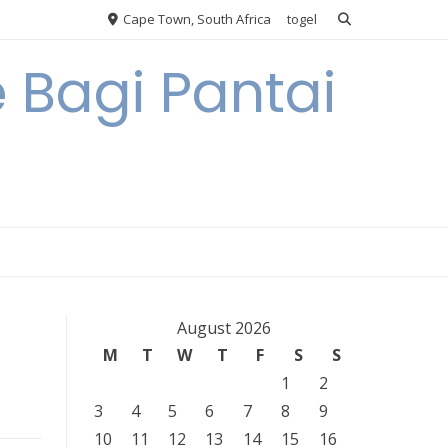
Cape Town, South Africa
togel
 Bagi Pantai
August 2026
M
T
W
T
F
S
S
1
2
3
4
5
6
7
8
9
10
11
12
13
14
15
16