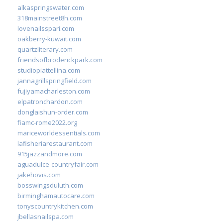
alkaspringswater.com
318mainstreet8h.com
lovenailsspari.com
oakberry-kuwait.com
quartzliterary.com
friendsofbroderickpark.com
studiopiattellina.com
jannagrillspringfield.com
fujiyamacharleston.com
elpatronchardon.com
donglaishun-order.com
fiamc-rome2022.org
mariceworldessentials.com
lafisheriarestaurant.com
915jazzandmore.com
aguadulce-countryfair.com
jakehovis.com
bosswingsduluth.com
birminghamautocare.com
tonyscountrykitchen.com
jbellasnailspa.com