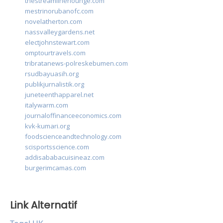
thestreamlinerlounge.com
mestrinorubanofc.com
novelatherton.com
nassvalleygardens.net
electjohnstewart.com
omptourtravels.com
tribratanews-polreskebumen.com
rsudbayuasih.org
publikjurnalistik.org
juneteenthapparel.net
italywarm.com
journaloffinanceeconomics.com
kvk-kumari.org
foodscienceandtechnology.com
scisportsscience.com
addisababacuisineaz.com
burgerimcamas.com
Link Alternatif