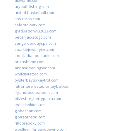
alawaffle.com
aryouthfishing.com
united-basketball.com
tios-tacos.com
cafecito-satx.com
graduacionviu2023.com
pecanjackstogo.com
zengardendayspa.com
sparklejewelryinc.com
ironcladtattoostudio.com
bruinshome.com
annascleaningsvc.com
wolfcitytattoo.com
oysterbayturkeytrot.com
lafronterarestauranteybar.com
lilyandrosetearoom.com
olivesburgberrypatch.com
theslushkids.com
giobastian.com
glpascensori.com
rifloorepoxy.com
woolleymillingandpaving.com