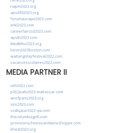
hkhk2023.org
napm2023.org
apsdfd2023.org
forumausape2023.com
imkl2023.com
careerfaircsd2023.com
apsth2023.com
MedItRio2023.org
lcicon2023boston.com
waitangidayfestival2022.com
vacancesscolaires2022.com
MEDIA PARTNER II
isth2022.com
p2b2pabi2023-makassar.com
wocfparis2023.org
sinc2023.com
scdlqatar2022-qa.com
thecolumbiagrill.com
provisionscheeseandwineshoppe.com
khedi2023.org