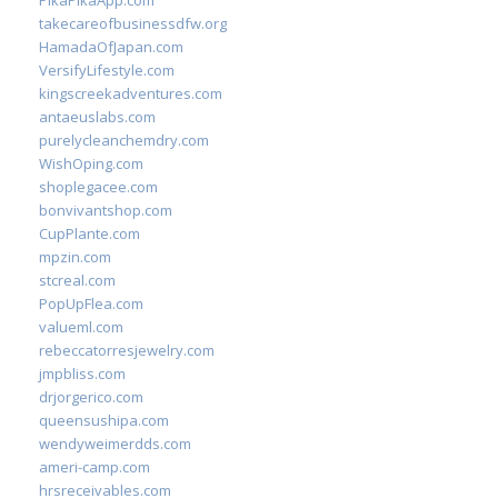
PikaPikaApp.com
takecareofbusinessdfw.org
HamadaOfJapan.com
VersifyLifestyle.com
kingscreekadventures.com
antaeuslabs.com
purelycleanchemdry.com
WishOping.com
shoplegacee.com
bonvivantshop.com
CupPlante.com
mpzin.com
stcreal.com
PopUpFlea.com
valueml.com
rebeccatorresjewelry.com
jmpbliss.com
drjorgerico.com
queensushipa.com
wendyweimerdds.com
ameri-camp.com
hrsreceivables.com