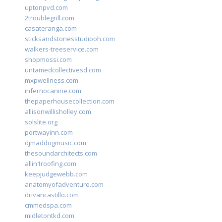
uptonpvd.com
2troublegrill.com
casateranga.com
sticksandstonesstudiooh.com
walkers-treeservice.com
shopmossi.com
untamedcollectivesd.com
mxpwellness.com
infernocanine.com
thepaperhousecollection.com
allisonwillisholley.com
solslite.org
portwayinn.com
djmaddogmusic.com
thesoundarchitects.com
allin1roofing.com
keepjudgewebb.com
anatomyofadventure.com
drivancastillo.com
cmmedspa.com
midletontkd.com