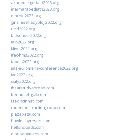
akademikgeriatri2023.org
marmarapediatri2023.org
emchie2023.org
girisimselradyoloji2022.org
utcd2022.org
biosensor2022.org
ialp2022.org
klivet2022.org
ifac-hms2022.org
taoms2022.org
iias-euromena-conference2022.org
ivd2022.org
csity2022.org
ibsarstudyabroad.com
bennusehgall.com
tsecincinnati.com
roderconstructiongroup.com
plazabatai.com
hawkscayresort.com
hellonquads.com
diarioanimales.com