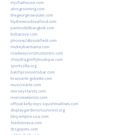
mychaihouse.com
alvisgrooming.com
thegeorginaestate.com
blythewoodseafood.com
paolosdelibangkok.com
bobacove.com
phoone24brookfield.com
mickeybarmama.com
roadwayconstructioninc.com
shopdragonflyboutique.com
sportszilla.org
batchprovisionsbar.com
brasserie-gobette.com
musicrearte.com
morseysfarms.com
riverviewtennis.com
official-kelly-toys-squishmallows.com
displaygardenonsuncrest.org
bbq-empire-usa.com
feedstoreva.com
drogopets.com