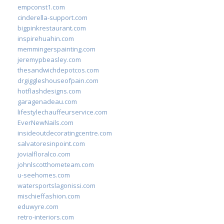
empconst1.com
cinderella-support.com
bigpinkrestaurant.com
inspirehuahin.com
memmingerspainting.com
jeremypbeasley.com
thesandwichdepotcos.com
drgiggleshouseofpain.com
hotflashdesigns.com
garagenadeau.com
lifestylechauffeurservice.com
EverNewNails.com
insideoutdecoratingcentre.com
salvatoresinpoint.com
jovialfloralco.com
johnlscotthometeam.com
u-seehomes.com
watersportslagonissi.com
mischieffashion.com
eduwyre.com
retro-interiors.com