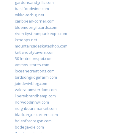
gardensandgrills.com
basilfoodwine.com
nikko-tochigi.net
caribbean-corner.com
bluemoongiftcards.com
rivercitysteampunkexpo.com
kchoops.net
mountainsideskateshop.com
kirtlandcitytavern.com
301nutritionspot.com
ammos-stores.com
loceanecreations.com
birdsongridgefarm.com
joiedevivblog.com
valera-amsterdam.com
libertybrandhemp.com
norwoodinnwi.com
neighboursmarket.com
blackanguscareers.com
bolesfororegon.com
bodega-ole.com