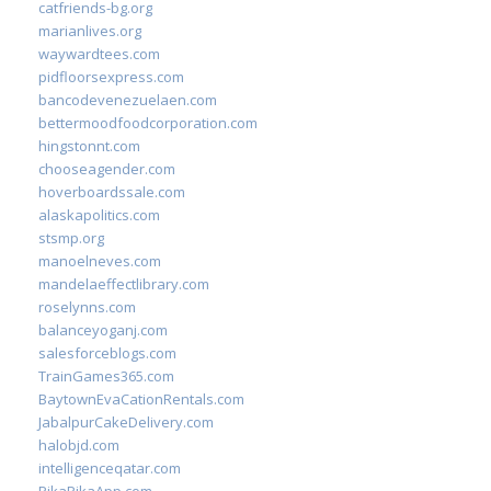
catfriends-bg.org
marianlives.org
waywardtees.com
pidfloorsexpress.com
bancodevenezuelaen.com
bettermoodfoodcorporation.com
hingstonnt.com
chooseagender.com
hoverboardssale.com
alaskapolitics.com
stsmp.org
manoelneves.com
mandelaeffectlibrary.com
roselynns.com
balanceyoganj.com
salesforceblogs.com
TrainGames365.com
BaytownEvaCationRentals.com
JabalpurCakeDelivery.com
halobjd.com
intelligenceqatar.com