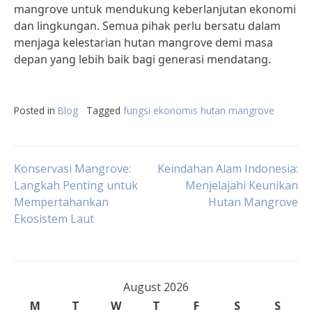
mangrove untuk mendukung keberlanjutan ekonomi
dan lingkungan. Semua pihak perlu bersatu dalam
menjaga kelestarian hutan mangrove demi masa
depan yang lebih baik bagi generasi mendatang.
Posted in
Blog
Tagged
fungsi ekonomis hutan mangrove
Post
Konservasi Mangrove:
Keindahan Alam Indonesia:
Langkah Penting untuk
Menjelajahi Keunikan
Mempertahankan
Hutan Mangrove
navigation
Ekosistem Laut
August 2026
M
T
W
T
F
S
S