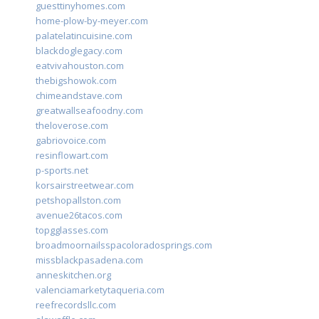
guesttinyhomes.com
home-plow-by-meyer.com
palatelatincuisine.com
blackdoglegacy.com
eatvivahouston.com
thebigshowok.com
chimeandstave.com
greatwallseafoodny.com
theloverose.com
gabriovoice.com
resinflowart.com
p-sports.net
korsairstreetwear.com
petshopallston.com
avenue26tacos.com
topgglasses.com
broadmoornailsspacoloradosprings.com
missblackpasadena.com
anneskitchen.org
valenciamarketytaqueria.com
reefrecordsllc.com