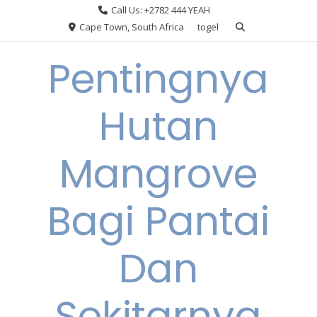
Skip
Call Us: +2782 444 YEAH
to
Cape Town, South Africa
togel
content
Pentingnya
Hutan
Mangrove
Bagi Pantai
Dan
Sekitarnya