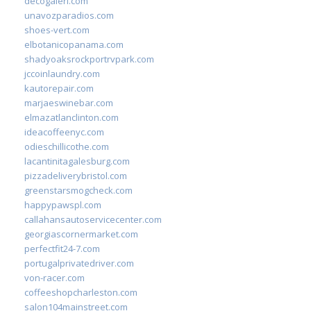
decogaleri.com
unavozparadios.com
shoes-vert.com
elbotanicopanama.com
shadyoaksrockportrvpark.com
jccoinlaundry.com
kautorepair.com
marjaeswinebar.com
elmazatlanclinton.com
ideacoffeenyc.com
odieschillicothe.com
lacantinitagalesburg.com
pizzadeliverybristol.com
greenstarsmogcheck.com
happypawspl.com
callahansautoservicecenter.com
georgiascornermarket.com
perfectfit24-7.com
portugalprivatedriver.com
von-racer.com
coffeeshopcharleston.com
salon104mainstreet.com