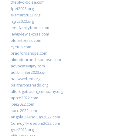
theblvd-boise.com
fpet2023.org
e-smart2022.org
ngrc2022.org
leesfamilyfoods.com
lewis-lewis-cpas.com
eleontennis.com
cyetus.com
bradfordshops.com
almadenranchsanjose.com
advocatevijay.com
adlibilimler2023.com
naswwebed.org
balithut-manado.org
alteregotradingcompany.org
aprce2022.com
ibie2022.com
sbcc-2022.com
AngolaOilAndGas2022.com
Convoy4Freedom2022.com
grur2023.org