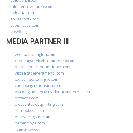
ediblechalk.com
tabletennisnearme.com
oaksofa.com
soultacohtx.com
capishcaps.com
gpsyfl.org
MEDIA PARTNER III
vwrepairarlington.com
cleaningservicebaltimore-md.com
beckslandscapeandfence.com
vistaaltadelveramendi.com
coastlinecateringnc.com
cuesburgershouston.com
psicologiaespecializadaencampeche.com
dmtacos.com
crescentstreetprinting.com
hornopizza.com
driveadragster.com
hematologa.com
lizaivanov.com