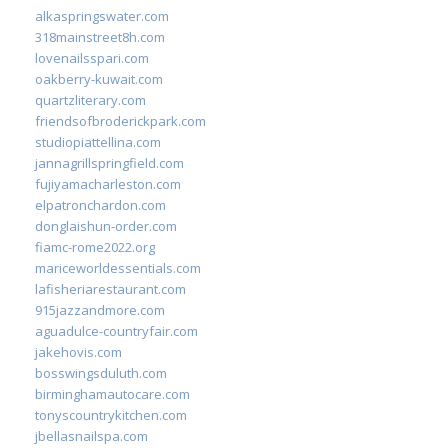
alkaspringswater.com
318mainstreet8h.com
lovenailsspari.com
oakberry-kuwait.com
quartzliterary.com
friendsofbroderickpark.com
studiopiattellina.com
jannagrillspringfield.com
fujiyamacharleston.com
elpatronchardon.com
donglaishun-order.com
fiamc-rome2022.org
mariceworldessentials.com
lafisheriarestaurant.com
915jazzandmore.com
aguadulce-countryfair.com
jakehovis.com
bosswingsduluth.com
birminghamautocare.com
tonyscountrykitchen.com
jbellasnailspa.com