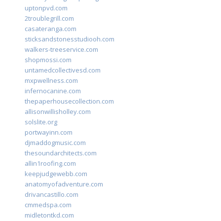
uptonpvd.com
2troublegrill.com
casateranga.com
sticksandstonesstudiooh.com
walkers-treeservice.com
shopmossi.com
untamedcollectivesd.com
mxpwellness.com
infernocanine.com
thepaperhousecollection.com
allisonwillisholley.com
solslite.org
portwayinn.com
djmaddogmusic.com
thesoundarchitects.com
allin1roofing.com
keepjudgewebb.com
anatomyofadventure.com
drivancastillo.com
cmmedspa.com
midletontkd.com