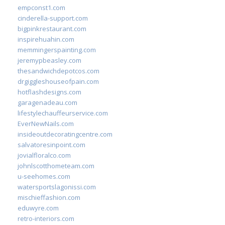
empconst1.com
cinderella-support.com
bigpinkrestaurant.com
inspirehuahin.com
memmingerspainting.com
jeremypbeasley.com
thesandwichdepotcos.com
drgiggleshouseofpain.com
hotflashdesigns.com
garagenadeau.com
lifestylechauffeurservice.com
EverNewNails.com
insideoutdecoratingcentre.com
salvatoresinpoint.com
jovialfloralco.com
johnlscotthometeam.com
u-seehomes.com
watersportslagonissi.com
mischieffashion.com
eduwyre.com
retro-interiors.com