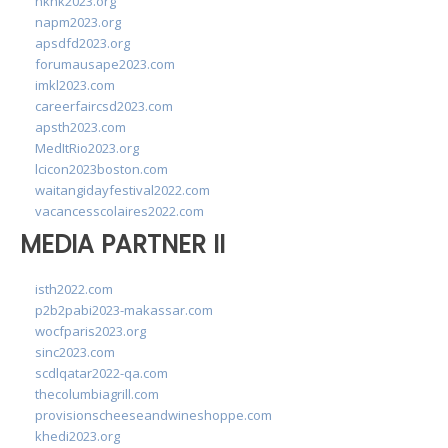
hkhk2023.org
napm2023.org
apsdfd2023.org
forumausape2023.com
imkl2023.com
careerfaircsd2023.com
apsth2023.com
MedItRio2023.org
lcicon2023boston.com
waitangidayfestival2022.com
vacancesscolaires2022.com
MEDIA PARTNER II
isth2022.com
p2b2pabi2023-makassar.com
wocfparis2023.org
sinc2023.com
scdlqatar2022-qa.com
thecolumbiagrill.com
provisionscheeseandwineshoppe.com
khedi2023.org