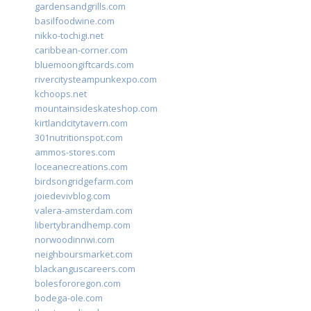
gardensandgrills.com
basilfoodwine.com
nikko-tochigi.net
caribbean-corner.com
bluemoongiftcards.com
rivercitysteampunkexpo.com
kchoops.net
mountainsideskateshop.com
kirtlandcitytavern.com
301nutritionspot.com
ammos-stores.com
loceanecreations.com
birdsongridgefarm.com
joiedevivblog.com
valera-amsterdam.com
libertybrandhemp.com
norwoodinnwi.com
neighboursmarket.com
blackanguscareers.com
bolesfororegon.com
bodega-ole.com