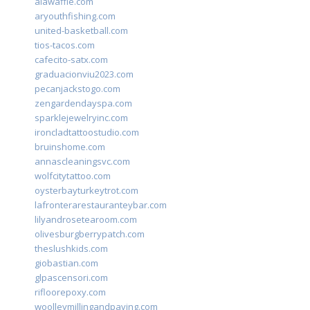
alawaffle.com
aryouthfishing.com
united-basketball.com
tios-tacos.com
cafecito-satx.com
graduacionviu2023.com
pecanjackstogo.com
zengardendayspa.com
sparklejewelryinc.com
ironcladtattoostudio.com
bruinshome.com
annascleaningsvc.com
wolfcitytattoo.com
oysterbayturkeytrot.com
lafronterarestauranteybar.com
lilyandrosetearoom.com
olivesburgberrypatch.com
theslushkids.com
giobastian.com
glpascensori.com
rifloorepoxy.com
woolleymillingandpaving.com