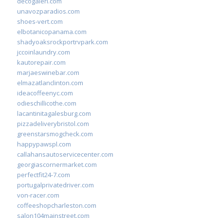
decogaleri.com
unavozparadios.com
shoes-vert.com
elbotanicopanama.com
shadyoaksrockportrvpark.com
jccoinlaundry.com
kautorepair.com
marjaeswinebar.com
elmazatlanclinton.com
ideacoffeenyc.com
odieschillicothe.com
lacantinitagalesburg.com
pizzadeliverybristol.com
greenstarsmogcheck.com
happypawspl.com
callahansautoservicecenter.com
georgiascornermarket.com
perfectfit24-7.com
portugalprivatedriver.com
von-racer.com
coffeeshopcharleston.com
salon104mainstreet.com