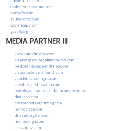
ediblechalk.com
tabletennisnearme.com
oaksofa.com
soultacohtx.com
capishcaps.com
gpsyfl.org
MEDIA PARTNER III
vwrepairarlington.com
cleaningservicebaltimore-md.com
beckslandscapeandfence.com
vistaaltadelveramendi.com
coastlinecateringnc.com
cuesburgershouston.com
psicologiaespecializadaencampeche.com
dmtacos.com
crescentstreetprinting.com
hornopizza.com
driveadragster.com
hematologa.com
lizaivanov.com