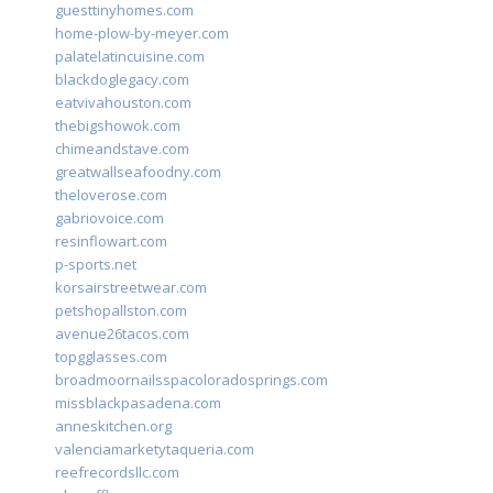
guesttinyhomes.com
home-plow-by-meyer.com
palatelatincuisine.com
blackdoglegacy.com
eatvivahouston.com
thebigshowok.com
chimeandstave.com
greatwallseafoodny.com
theloverose.com
gabriovoice.com
resinflowart.com
p-sports.net
korsairstreetwear.com
petshopallston.com
avenue26tacos.com
topgglasses.com
broadmoornailsspacoloradosprings.com
missblackpasadena.com
anneskitchen.org
valenciamarketytaqueria.com
reefrecordsllc.com