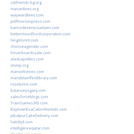
catfriends-bg.org
marianlives.org
waywardtees.com
pidfloorsexpress.com
bancodevenezuelaen.com
bettermoodfoodcorporation.com
hingstonnt.com
chooseagender.com
hoverboardssale.com
alaskapolitics.com
stsmp.org
manoelneves.com
mandelaeffectlibrary.com
roselynns.com
balanceyoganj.com
salesforceblogs.com
TrainGames365.com
BaytownEvaCationRentals.com
JabalpurCakeDelivery.com
halobjd.com
intelligenceqatar.com