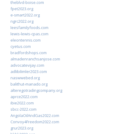
theblvd-boise.com
fpet2023.org
e-smart2022.org
ngrc2022.org
leesfamilyfoods.com
lewis-lewis-cpas.com
eleontennis.com
cyetus.com
bradfordshops.com
almadenranchsanjose.com
advocatevijay.com
adlibilimler2023.com
naswwebed.org
balithut-manado.org
alteregotradingcompany.org
aprce2022.com
ibie2022.com
sbcc-2022.com
AngolaOilAndGas2022.com
Convoy4Freedom2022.com
grur2023.org