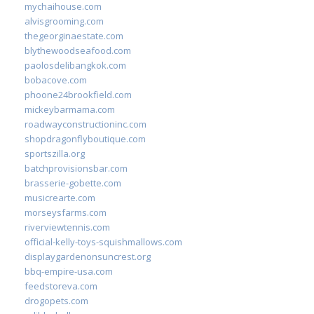
mychaihouse.com
alvisgrooming.com
thegeorginaestate.com
blythewoodseafood.com
paolosdelibangkok.com
bobacove.com
phoone24brookfield.com
mickeybarmama.com
roadwayconstructioninc.com
shopdragonflyboutique.com
sportszilla.org
batchprovisionsbar.com
brasserie-gobette.com
musicrearte.com
morseysfarms.com
riverviewtennis.com
official-kelly-toys-squishmallows.com
displaygardenonsuncrest.org
bbq-empire-usa.com
feedstoreva.com
drogopets.com