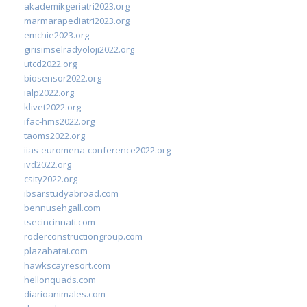
akademikgeriatri2023.org
marmarapediatri2023.org
emchie2023.org
girisimselradyoloji2022.org
utcd2022.org
biosensor2022.org
ialp2022.org
klivet2022.org
ifac-hms2022.org
taoms2022.org
iias-euromena-conference2022.org
ivd2022.org
csity2022.org
ibsarstudyabroad.com
bennusehgall.com
tsecincinnati.com
roderconstructiongroup.com
plazabatai.com
hawkscayresort.com
hellonquads.com
diarioanimales.com