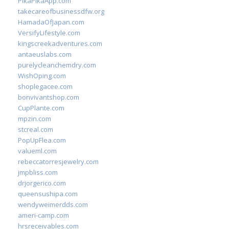
PikaPikaApp.com
takecareofbusinessdfw.org
HamadaOfJapan.com
VersifyLifestyle.com
kingscreekadventures.com
antaeuslabs.com
purelycleanchemdry.com
WishOping.com
shoplegacee.com
bonvivantshop.com
CupPlante.com
mpzin.com
stcreal.com
PopUpFlea.com
valueml.com
rebeccatorresjewelry.com
jmpbliss.com
drjorgerico.com
queensushipa.com
wendyweimerdds.com
ameri-camp.com
hrsreceivables.com