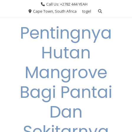
Skip
Call Us: +2782 444 YEAH
to
Cape Town, South Africa
togel
content
Pentingnya
Hutan
Mangrove
Bagi Pantai
Dan
Sekitarnya