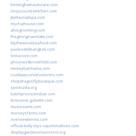
birminghamautocare.com
tonyscountrykitchen.com
jbellasnailspa.com
mychaihouse.com
alvisgrooming.com
thegeorginaestate.com
blythewoodseafood.com
paolosdelibangkok.com
bobacove.com
phoone24brookfield.com
mickeybarmama.com
roadwayconstructioninc.com
shopdragonflyboutique.com
sportszilla.org
batchprovisionsbar.com
brasserie-gobette.com
musicrearte.com
morseysfarms.com
riverviewtennis.com
official-kelly-toys-squishmallows.com
displaygardenonsuncrest.org