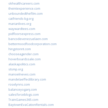
okhealthcareers.com
theintexperience.com
unboundedthefilm.com
catfriends-bg.org
marianlives.org
waywardtees.com
pidfloorsexpress.com
bancodevenezuelaen.com
bettermoodfoodcorporation.com
hingstonnt.com
chooseagender.com
hoverboardssale.com
alaskapolitics.com
stsmp.org
manoelneves.com
mandelaeffectlibrary.com
roselynns.com
balanceyoganj.com
salesforceblogs.com
TrainGames365.com
BaytownEvaCationRentals.com