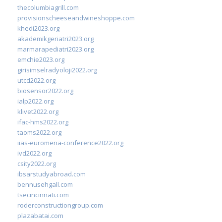
thecolumbiagrill.com
provisionscheeseandwineshoppe.com
khedi2023.org
akademikgeriatri2023.org
marmarapediatri2023.org
emchie2023.org
girisimselradyoloji2022.org
utcd2022.org
biosensor2022.org
ialp2022.org
klivet2022.org
ifac-hms2022.org
taoms2022.org
iias-euromena-conference2022.org
ivd2022.org
csity2022.org
ibsarstudyabroad.com
bennusehgall.com
tsecincinnati.com
roderconstructiongroup.com
plazabatai.com