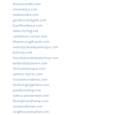
drivancastillo.com
cmmedspa.com
midletontkd.com
gardensandgrills.com
basilfoodwine.com
nikko-tochigi.net
caribbean-corner.com
bluemoongiftcards.com
rivercitysteampunkexpo.com
kchoops.net
mountainsideskateshop.com
kirtlandcitytavern.com
301nutritionspot.com
ammos-stores.com
loceanecreations.com
birdsongridgefarm.com
joiedevivblog.com
valera-amsterdam.com
libertybrandhemp.com
norwoodinnwi.com
neighboursmarket.com