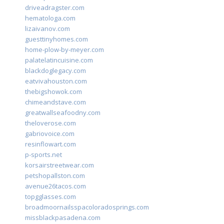
driveadragster.com
hematologa.com
lizaivanov.com
guesttinyhomes.com
home-plow-by-meyer.com
palatelatincuisine.com
blackdoglegacy.com
eatvivahouston.com
thebigshowok.com
chimeandstave.com
greatwallseafoodny.com
theloverose.com
gabriovoice.com
resinflowart.com
p-sports.net
korsairstreetwear.com
petshopallston.com
avenue26tacos.com
topgglasses.com
broadmoornailsspacoloradosprings.com
missblackpasadena.com