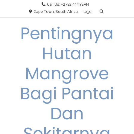
Skip
Call Us: +2782 444 YEAH
to
Cape Town, South Africa
togel
content
Pentingnya
Hutan
Mangrove
Bagi Pantai
Dan
Sekitarnya