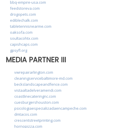
bbq-empire-usa.com
feedstoreva.com
drogopets.com
ediblechalk.com
tabletennisnearme.com
oaksofa.com
soultacohtx.com
capishcaps.com
gpsyfl.org
MEDIA PARTNER III
vwrepairarlington.com
cleaningservicebaltimore-md.com
beckslandscapeandfence.com
vistaaltadelveramendi.com
coastlinecateringnc.com
cuesburgershouston.com
psicologiaespecializadaencampeche.com
dmtacos.com
crescentstreetprinting.com
hornopizza.com