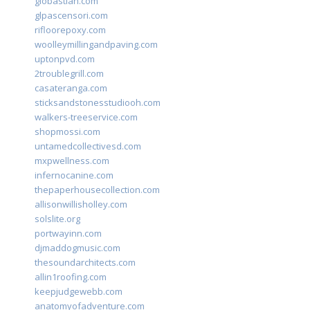
giobastian.com
glpascensori.com
rifloorepoxy.com
woolleymillingandpaving.com
uptonpvd.com
2troublegrill.com
casateranga.com
sticksandstonesstudiooh.com
walkers-treeservice.com
shopmossi.com
untamedcollectivesd.com
mxpwellness.com
infernocanine.com
thepaperhousecollection.com
allisonwillisholley.com
solslite.org
portwayinn.com
djmaddogmusic.com
thesoundarchitects.com
allin1roofing.com
keepjudgewebb.com
anatomyofadventure.com