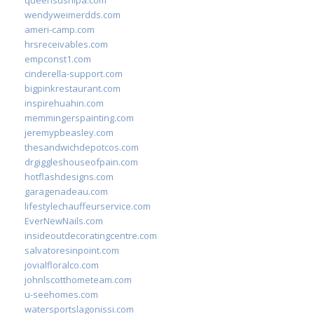
queensushipa.com
wendyweimerdds.com
ameri-camp.com
hrsreceivables.com
empconst1.com
cinderella-support.com
bigpinkrestaurant.com
inspirehuahin.com
memmingerspainting.com
jeremypbeasley.com
thesandwichdepotcos.com
drgiggleshouseofpain.com
hotflashdesigns.com
garagenadeau.com
lifestylechauffeurservice.com
EverNewNails.com
insideoutdecoratingcentre.com
salvatoresinpoint.com
jovialfloralco.com
johnlscotthometeam.com
u-seehomes.com
watersportslagonissi.com