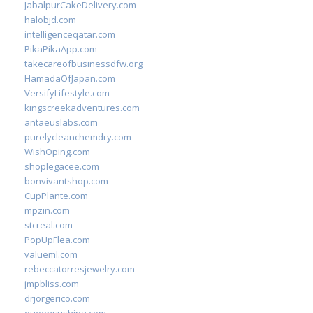
JabalpurCakeDelivery.com
halobjd.com
intelligenceqatar.com
PikaPikaApp.com
takecareofbusinessdfw.org
HamadaOfJapan.com
VersifyLifestyle.com
kingscreekadventures.com
antaeuslabs.com
purelycleanchemdry.com
WishOping.com
shoplegacee.com
bonvivantshop.com
CupPlante.com
mpzin.com
stcreal.com
PopUpFlea.com
valueml.com
rebeccatorresjewelry.com
jmpbliss.com
drjorgerico.com