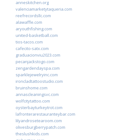
anneskitchen.org
valenciamarketytaqueria.com
reefrecordsllc.com
alawaffle.com
aryouthfishing.com
united-basketball.com
tios-tacos.com
cafecito-satx.com
graduacionviu2023.com
pecanjackstogo.com
zengardendayspa.com
sparklejewelryinc.com
ironcladtattoostudio.com
bruinshome.com
annascleaningsvc.com
wolfcitytattoo.com
oysterbayturkeytrot.com
lafronterarestauranteybar.com
lilyandrosetearoom.com
olivesburgberrypatch.com
theslushkids.com