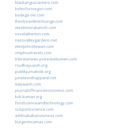
blackanguscareers.com
bolesfororegon.com
bodega-ole.com
thestreamlinerlounge.com
mestrinorubanofc.com
novelatherton.com
nassvalleygardens.net
electjohnstewart.com
omptourtravels.com
tribratanews-polreskebumen.com
rsudbayuasih.org
publikjurnalistik.org
juneteenthapparel.net
italywarm.com
journaloffinanceeconomics.com
kvk-kumari.org
foodscienceandtechnology.com
scisportsscience.com
addisababacuisineaz.com
burgerimcamas.com