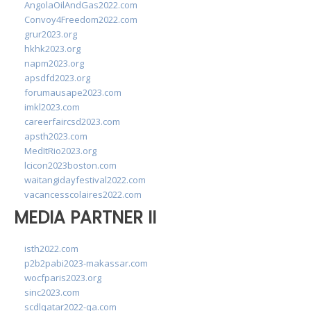
AngolaOilAndGas2022.com
Convoy4Freedom2022.com
grur2023.org
hkhk2023.org
napm2023.org
apsdfd2023.org
forumausape2023.com
imkl2023.com
careerfaircsd2023.com
apsth2023.com
MedItRio2023.org
lcicon2023boston.com
waitangidayfestival2022.com
vacancesscolaires2022.com
MEDIA PARTNER II
isth2022.com
p2b2pabi2023-makassar.com
wocfparis2023.org
sinc2023.com
scdlqatar2022-qa.com