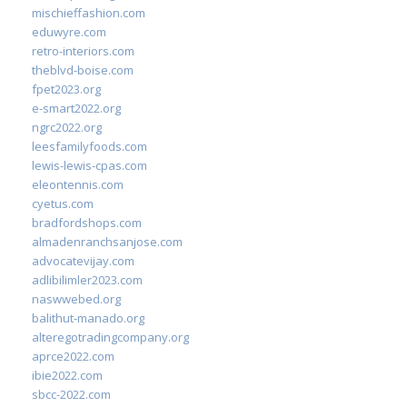
mischieffashion.com
eduwyre.com
retro-interiors.com
theblvd-boise.com
fpet2023.org
e-smart2022.org
ngrc2022.org
leesfamilyfoods.com
lewis-lewis-cpas.com
eleontennis.com
cyetus.com
bradfordshops.com
almadenranchsanjose.com
advocatevijay.com
adlibilimler2023.com
naswwebed.org
balithut-manado.org
alteregotradingcompany.org
aprce2022.com
ibie2022.com
sbcc-2022.com