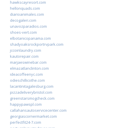
hawkscayresort.com
hellonquads.com
diarioanimales.com
decogaleri.com
unavozparadios.com
shoes-vert.com
elbotanicopanama.com
shadyoaksrockportrvpark.com
jccoinlaundry.com
kautorepair.com
marjaeswinebar.com
elmazatlanclinton.com
ideacoffeenyc.com
odieschillicothe.com
lacantinitagalesburg.com
pizzadeliverybristol.com
greenstarsmogcheck.com
happypawspl.com
callahansautoservicecenter.com
georgiascornermarket.com
perfectfit24-7.com