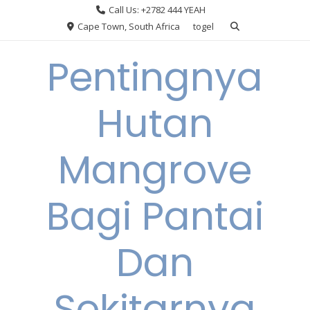
Skip
Call Us: +2782 444 YEAH
to
Cape Town, South Africa
togel
content
Pentingnya
Hutan
Mangrove
Bagi Pantai
Dan
Sekitarnya