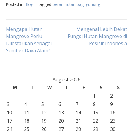
Posted in
Blog
Tagged
peran hutan bagi gunung
Post
Mengapa Hutan
Mengenal Lebih Dekat
Mangrove Perlu
Fungsi Hutan Mangrove di
Dilestarikan sebagai
Pesisir Indonesia
navigation
Sumber Daya Alam?
August 2026
M
T
W
T
F
S
S
1
2
3
4
5
6
7
8
9
10
11
12
13
14
15
16
17
18
19
20
21
22
23
24
25
26
27
28
29
30