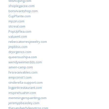
WishOping.com
shoplegacee.com
bonvivantshop.com
CupPlante.com
mpzin.com
stcreal.com
PopUpFlea.com
valueml.com
rebeccatorresjewelry.com
jmpbliss.com
drjorgerico.com
queensushipa.com
wendyweimerdds.com
ameri-camp.com
hrsreceivables.com
empconst1.com
cinderella-support.com
bigpinkrestaurant.com
inspirehuahin.com
memmingerspainting.com
jeremypbeasley.com
thesandwichdepotcos.com