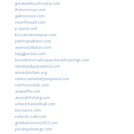
greatwallseafoodny.com
theloverose.com
gabriovoice.com
resinflowart.com
p-sports.net
korsairstreetwear.com
petshopallston.com
avenue26tacos.com
topgglasses.com
broadmoornailsspacoloradosprings.com
missblackpasadena.com
anneskitchen.org
valenciamarketytaqueria.com
reefrecordsllc.com
alawaffle.com
aryouthfishing.com
united-basketball.com
tios-tacos.com
cafecito-satx.com
graduacionviu2023.com
pecanjackstogo.com