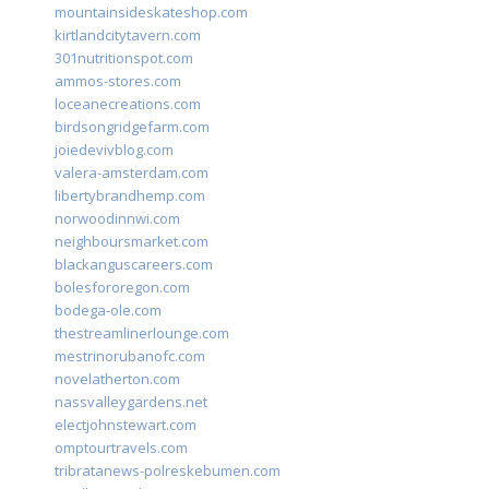
mountainsideskateshop.com
kirtlandcitytavern.com
301nutritionspot.com
ammos-stores.com
loceanecreations.com
birdsongridgefarm.com
joiedevivblog.com
valera-amsterdam.com
libertybrandhemp.com
norwoodinnwi.com
neighboursmarket.com
blackanguscareers.com
bolesfororegon.com
bodega-ole.com
thestreamlinerlounge.com
mestrinorubanofc.com
novelatherton.com
nassvalleygardens.net
electjohnstewart.com
omptourtravels.com
tribratanews-polreskebumen.com