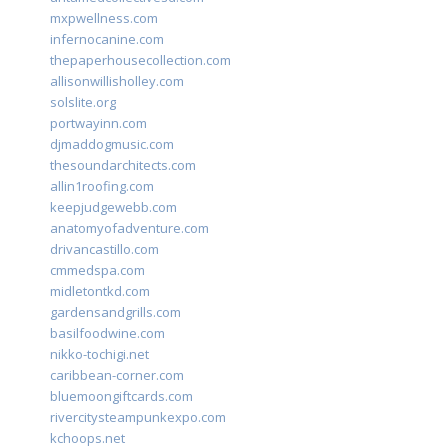
mxpwellness.com
infernocanine.com
thepaperhousecollection.com
allisonwillisholley.com
solslite.org
portwayinn.com
djmaddogmusic.com
thesoundarchitects.com
allin1roofing.com
keepjudgewebb.com
anatomyofadventure.com
drivancastillo.com
cmmedspa.com
midletontkd.com
gardensandgrills.com
basilfoodwine.com
nikko-tochigi.net
caribbean-corner.com
bluemoongiftcards.com
rivercitysteampunkexpo.com
kchoops.net