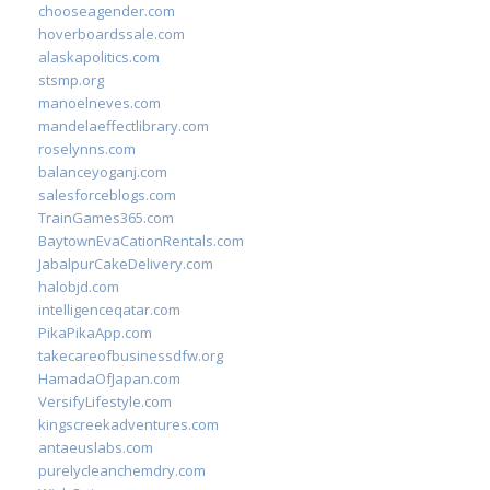
chooseagender.com
hoverboardssale.com
alaskapolitics.com
stsmp.org
manoelneves.com
mandelaeffectlibrary.com
roselynns.com
balanceyoganj.com
salesforceblogs.com
TrainGames365.com
BaytownEvaCationRentals.com
JabalpurCakeDelivery.com
halobjd.com
intelligenceqatar.com
PikaPikaApp.com
takecareofbusinessdfw.org
HamadaOfJapan.com
VersifyLifestyle.com
kingscreekadventures.com
antaeuslabs.com
purelycleanchemdry.com