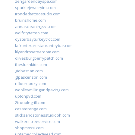
zengardendayspa.com
sparklejewelryinc.com
ironcladtattoostudio.com
bruinshome.com
annascleaningsvc.com
wolfcitytattoo.com
oysterbayturkeytrot.com
lafronterarestauranteybar.com
lilyandrosetearoom.com
olivesburgberrypatch.com
theslushkids.com
giobastian.com
glpascensori.com
rifloorepoxy.com
woolleymillingandpaving.com
uptonpvd.com
2troublegrill.com
casateranga.com
sticksandstonesstudiooh.com
walkers-treeservice.com
shopmossi.com
untamedcollectivesd.com