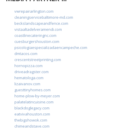
vwrepairarlington.com
cleaningservicebaltimore-md.com
beckslandscapeandfence.com
vistaaltadelveramendi.com
coastlinecateringnc.com
cuesburgershouston.com
psicologiaespecializadaencampeche.com
dmtacos.com
crescentstreetprinting.com
hornopizza.com
driveadragster.com
hematologa.com
lizaivanov.com
guesttinyhomes.com
home-plow-by-meyer.com
palatelatincuisine.com
blackdoglegacy.com
eatvivahouston.com
thebigshowok.com
chimeandstave.com