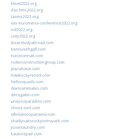
klivet2022.org
ifac-hms2022.org
taoms2022.org
iias-euromena-conference2022.org
ivd2022.org
csity2022.org
ibsarstudyabroad.com
bennusehgall.com
tsecincinnati.com
roderconstructiongroup.com
plazabatai.com
hawkscayresort.com
hellonquads.com
diarioanimales.com
decogaleri.com
unavozparadios.com
shoes-vert.com
elbotanicopanama.com
shadyoaksrockportrvpark.com
jccoinlaundry.com
kautorepair.com