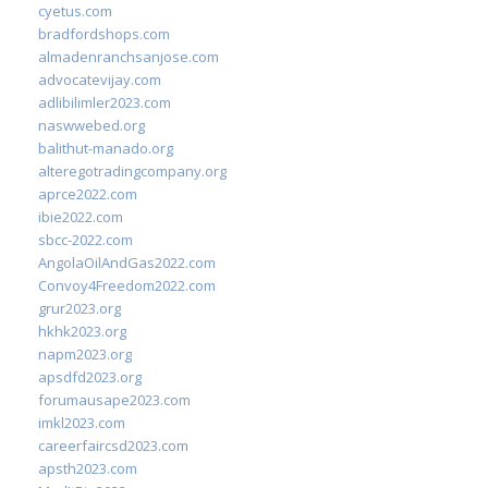
cyetus.com
bradfordshops.com
almadenranchsanjose.com
advocatevijay.com
adlibilimler2023.com
naswwebed.org
balithut-manado.org
alteregotradingcompany.org
aprce2022.com
ibie2022.com
sbcc-2022.com
AngolaOilAndGas2022.com
Convoy4Freedom2022.com
grur2023.org
hkhk2023.org
napm2023.org
apsdfd2023.org
forumausape2023.com
imkl2023.com
careerfaircsd2023.com
apsth2023.com