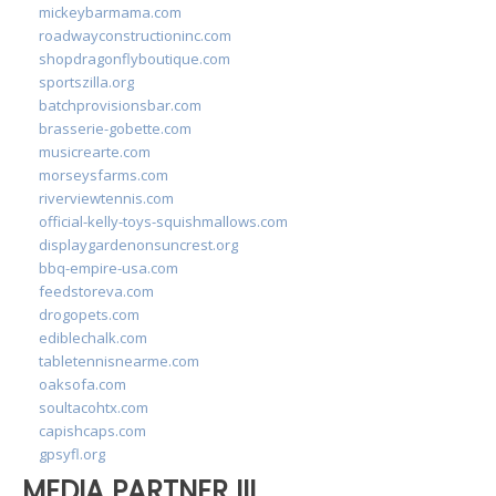
mickeybarmama.com
roadwayconstructioninc.com
shopdragonflyboutique.com
sportszilla.org
batchprovisionsbar.com
brasserie-gobette.com
musicrearte.com
morseysfarms.com
riverviewtennis.com
official-kelly-toys-squishmallows.com
displaygardenonsuncrest.org
bbq-empire-usa.com
feedstoreva.com
drogopets.com
ediblechalk.com
tabletennisnearme.com
oaksofa.com
soultacohtx.com
capishcaps.com
gpsyfl.org
MEDIA PARTNER III