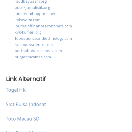
rsudbayuasih.org
publikjurnalistik.org
juneteenthapparel.net
italywarm.com
journaloffinanceeconomics.com
kvk-kumari.org
foodscienceandtechnology.com
scisportsscience.com
addisababacuisineaz.com
burgerimcamas.com
Link Alternatif
Togel HK
Slot Pulsa Indosat
Toto Macau 5D