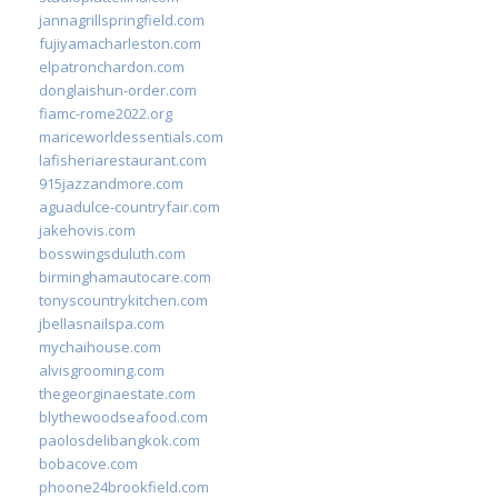
jannagrillspringfield.com
fujiyamacharleston.com
elpatronchardon.com
donglaishun-order.com
fiamc-rome2022.org
mariceworldessentials.com
lafisheriarestaurant.com
915jazzandmore.com
aguadulce-countryfair.com
jakehovis.com
bosswingsduluth.com
birminghamautocare.com
tonyscountrykitchen.com
jbellasnailspa.com
mychaihouse.com
alvisgrooming.com
thegeorginaestate.com
blythewoodseafood.com
paolosdelibangkok.com
bobacove.com
phoone24brookfield.com