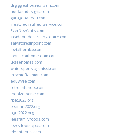
drgiggleshouseofpain.com
hotflashdesigns.com
garagenadeau.com
lifestylechauffeurservice.com
EverNewNails.com
insideoutdecoratingcentre.com
salvatoresinpoint.com
jovialfloralco.com
johnlscotthometeam.com
u-seehomes.com
watersportslagonissi.com
mischieffashion.com
eduwyre.com
retro-interiors.com
theblvd-boise.com
fpet2023.org
e-smart2022.org
ngrc2022.org
leesfamilyfoods.com
lewis-lewis-cpas.com
eleontennis.com