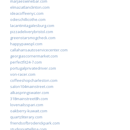
marjaeswinebar.com
elmazatlanclinton.com
ideacoffeenyc.com
odieschillicothe.com
lacantinitagalesburg.com
pizzadeliverybristol.com
greenstarsmogcheck.com
happypawspl.com
callahansautoservicecenter.com
georgiascornermarket.com
perfectfit24-7.com
portugalprivatedriver.com
von-racer.com
coffeeshopcharleston.com
salon104mainstreet.com
alkaspringswater.com
318mainstreet8h.com
lovenailsspari.com
oakberry-kuwait.com
quartzliterary.com
friendsofbroderickpark.com
studiopiattellina.com