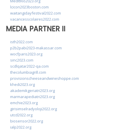
MedItRio2023.org
lcicon2023boston.com
waitangidayfestival2022.com
vacancesscolaires2022.com
MEDIA PARTNER II
isth2022.com
p2b2pabi2023-makassar.com
wocfparis2023.org
sinc2023.com
scdlqatar2022-qa.com
thecolumbiagrill.com
provisionscheeseandwineshoppe.com
khedi2023.org
akademikgeriatri2023.org
marmarapediatri2023.org
emchie2023.org
girisimselradyoloji2022.org
utcd2022.org
biosensor2022.org
ialp2022.org