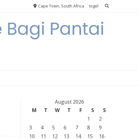
Cape Town, South Africa
togel
 Bagi Pantai
August 2026
M
T
W
T
F
S
S
1
2
3
4
5
6
7
8
9
10
11
12
13
14
15
16