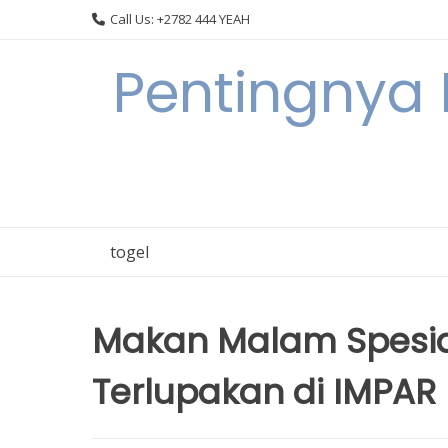
Skip
Call Us: +2782 444 YEAH
to
content
Pentingnya 
togel
Makan Malam Spesia
Terlupakan di IMPAR