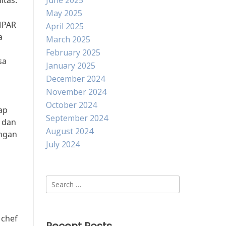
itas.
June 2025
May 2025
MPAR
April 2025
a
March 2025
February 2025
sa
January 2025
December 2024
November 2024
October 2024
ap
September 2024
 dan
August 2024
angan
July 2024
Search
for:
 chef