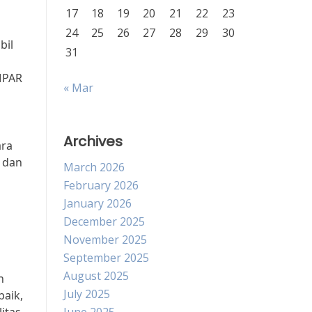
17
18
19
20
21
22
23
24
25
26
27
28
29
30
bil
31
MPAR
« Mar
Archives
ara
 dan
March 2026
February 2026
January 2026
December 2025
November 2025
September 2025
August 2025
n
July 2025
baik,