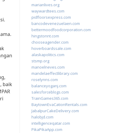
marianlives.org
waywardtees.com
pidfloorsexpress.com
si.
bancodevenezuelaen.com
bettermoodfoodcorporation.com
lama.
hingstonnt.com
chooseagender.com
ak
hoverboardssale.com
alaskapolitics.com
angan
stsmp.org
manoelneves.com
mandelaeffectlibrary.com
ng,
roselynns.com
 baik
balanceyoganj.com
IMPAR
salesforceblogs.com
ri
TrainGames365.com
BaytownEvaCationRentals.com
JabalpurCakeDelivery.com
halobjd.com
intelligenceqatar.com
PikaPikaApp.com