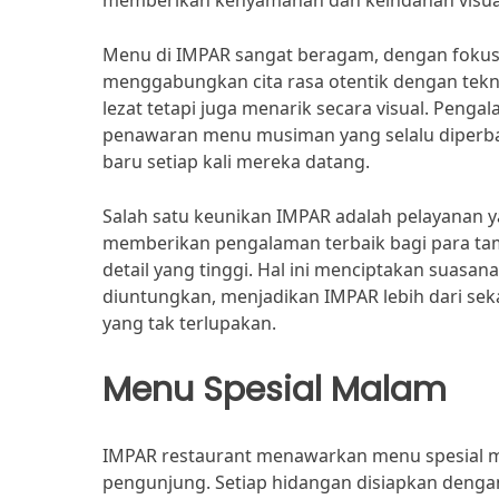
memberikan kenyamanan dan keindahan visual
Menu di IMPAR sangat beragam, dengan fokus 
menggabungkan cita rasa otentik dengan tekni
lezat tetapi juga menarik secara visual. Penga
penawaran menu musiman yang selalu diperb
baru setiap kali mereka datang.
Salah satu keunikan IMPAR adalah pelayanan ya
memberikan pengalaman terbaik bagi para tam
detail yang tinggi. Hal ini menciptakan suas
diuntungkan, menjadikan IMPAR lebih dari sek
yang tak terlupakan.
Menu Spesial Malam
IMPAR restaurant menawarkan menu spesial m
pengunjung. Setiap hidangan disiapkan dengan