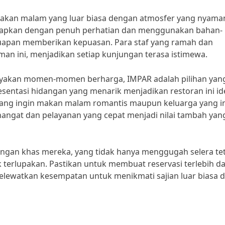
kan malam yang luar biasa dengan atmosfer yang nyama
iapkan dengan penuh perhatian dan menggunakan bahan-
 suapan memberikan kepuasan. Para staf yang ramah dan
n ini, menjadikan setiap kunjungan terasa istimewa.
ayakan momen-momen berharga, IMPAR adalah pilihan yan
esentasi hidangan yang menarik menjadikan restoran ini id
yang ingin makan malam romantis maupun keluarga yang i
angat dan pelayanan yang cepat menjadi nilai tambah yan
ngan khas mereka, yang tidak hanya menggugah selera te
terlupakan. Pastikan untuk membuat reservasi terlebih da
elewatkan kesempatan untuk menikmati sajian luar biasa d