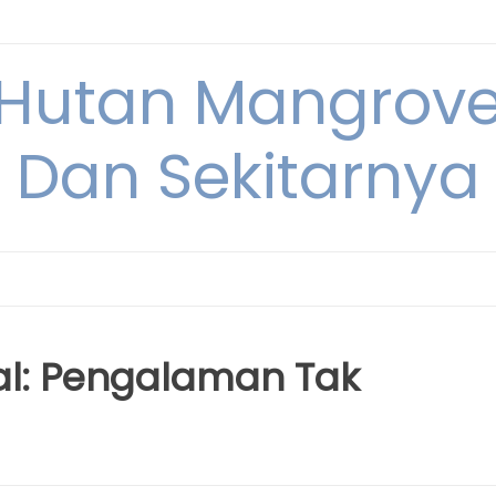
Hutan Mangrove
Dan Sekitarnya
l: Pengalaman Tak