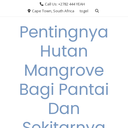
Skip
Call Us: +2782 444 YEAH
to
Cape Town, South Africa
togel
content
Pentingnya
Hutan
Mangrove
Bagi Pantai
Dan
Sekitarnya