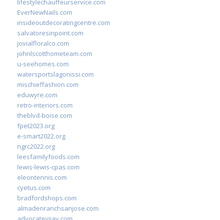
lifestylechauffeurservice.com
EverNewNails.com
insideoutdecoratingcentre.com
salvatoresinpoint.com
jovialfloralco.com
johnlscotthometeam.com
u-seehomes.com
watersportslagonissi.com
mischieffashion.com
eduwyre.com
retro-interiors.com
theblvd-boise.com
fpet2023.org
e-smart2022.org
ngrc2022.org
leesfamilyfoods.com
lewis-lewis-cpas.com
eleontennis.com
cyetus.com
bradfordshops.com
almadenranchsanjose.com
advocatevijay.com