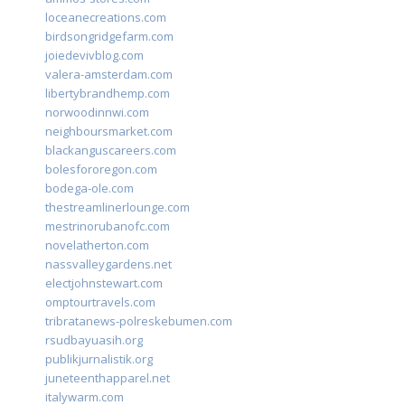
loceanecreations.com
birdsongridgefarm.com
joiedevivblog.com
valera-amsterdam.com
libertybrandhemp.com
norwoodinnwi.com
neighboursmarket.com
blackanguscareers.com
bolesfororegon.com
bodega-ole.com
thestreamlinerlounge.com
mestrinorubanofc.com
novelatherton.com
nassvalleygardens.net
electjohnstewart.com
omptourtravels.com
tribratanews-polreskebumen.com
rsudbayuasih.org
publikjurnalistik.org
juneteenthapparel.net
italywarm.com