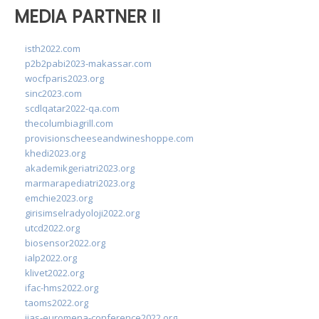
MEDIA PARTNER II
isth2022.com
p2b2pabi2023-makassar.com
wocfparis2023.org
sinc2023.com
scdlqatar2022-qa.com
thecolumbiagrill.com
provisionscheeseandwineshoppe.com
khedi2023.org
akademikgeriatri2023.org
marmarapediatri2023.org
emchie2023.org
girisimselradyoloji2022.org
utcd2022.org
biosensor2022.org
ialp2022.org
klivet2022.org
ifac-hms2022.org
taoms2022.org
iias-euromena-conference2022.org