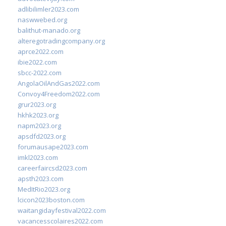
adlibilimler2023.com
naswwebed.org
balithut-manado.org
alteregotradingcompany.org
aprce2022.com
ibie2022.com
sbcc-2022.com
AngolaOilAndGas2022.com
Convoy4Freedom2022.com
grur2023.org
hkhk2023.org
napm2023.org
apsdfd2023.org
forumausape2023.com
imkl2023.com
careerfaircsd2023.com
apsth2023.com
MedItRio2023.org
lcicon2023boston.com
waitangidayfestival2022.com
vacancesscolaires2022.com