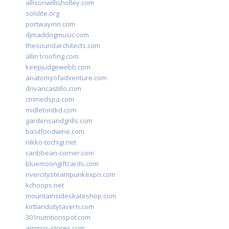
allisonwillisholley.com
solslite.org
portwayinn.com
djmaddogmusic.com
thesoundarchitects.com
allin1roofing.com
keepjudgewebb.com
anatomyofadventure.com
drivancastillo.com
cmmedspa.com
midletontkd.com
gardensandgrills.com
basilfoodwine.com
nikko-tochigi.net
caribbean-corner.com
bluemoongiftcards.com
rivercitysteampunkexpo.com
kchoops.net
mountainsideskateshop.com
kirtlandcitytavern.com
301nutritionspot.com
ammos-stores.com