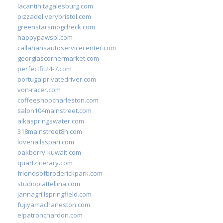
lacantinitagalesburg.com
pizzadeliverybristol.com
greenstarsmogcheck.com
happypawspl.com
callahansautoservicecenter.com
georgiascornermarket.com
perfectfit24-7.com
portugalprivatedriver.com
von-racer.com
coffeeshopcharleston.com
salon104mainstreet.com
alkaspringswater.com
318mainstreet8h.com
lovenailsspari.com
oakberry-kuwait.com
quartzliterary.com
friendsofbroderickpark.com
studiopiattellina.com
jannagrillspringfield.com
fujiyamacharleston.com
elpatronchardon.com