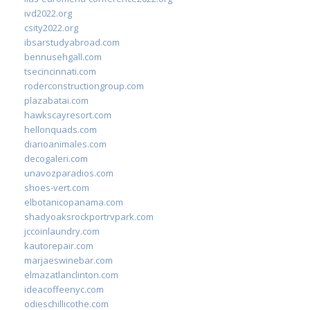
ivd2022.org
csity2022.org
ibsarstudyabroad.com
bennusehgall.com
tsecincinnati.com
roderconstructiongroup.com
plazabatai.com
hawkscayresort.com
hellonquads.com
diarioanimales.com
decogaleri.com
unavozparadios.com
shoes-vert.com
elbotanicopanama.com
shadyoaksrockportrvpark.com
jccoinlaundry.com
kautorepair.com
marjaeswinebar.com
elmazatlanclinton.com
ideacoffeenyc.com
odieschillicothe.com