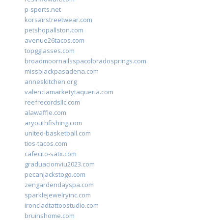
p-sports.net
korsairstreetwear.com
petshopallston.com
avenue26tacos.com
topgglasses.com
broadmoornailsspacoloradosprings.com
missblackpasadena.com
anneskitchen.org
valenciamarketytaqueria.com
reefrecordsllc.com
alawaffle.com
aryouthfishing.com
united-basketball.com
tios-tacos.com
cafecito-satx.com
graduacionviu2023.com
pecanjackstogo.com
zengardendayspa.com
sparklejewelryinc.com
ironcladtattoostudio.com
bruinshome.com