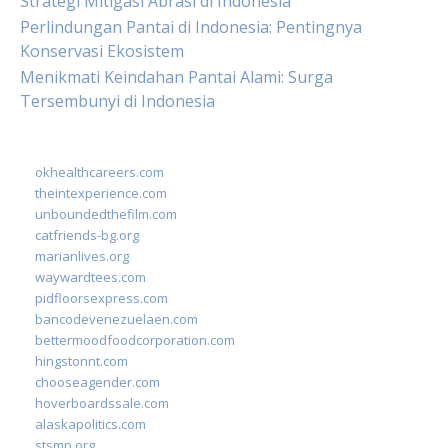
Strategi Mitigasi Abrasi di Indonesia
Perlindungan Pantai di Indonesia: Pentingnya
Konservasi Ekosistem
Menikmati Keindahan Pantai Alami: Surga
Tersembunyi di Indonesia
okhealthcareers.com
theintexperience.com
unboundedthefilm.com
catfriends-bg.org
marianlives.org
waywardtees.com
pidfloorsexpress.com
bancodevenezuelaen.com
bettermoodfoodcorporation.com
hingstonnt.com
chooseagender.com
hoverboardssale.com
alaskapolitics.com
stsmp.org