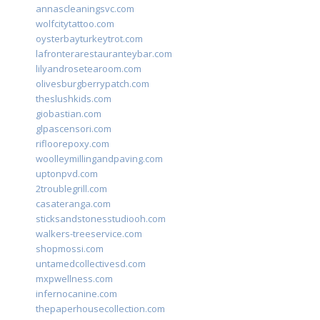
annascleaningsvc.com
wolfcitytattoo.com
oysterbayturkeytrot.com
lafronterarestauranteybar.com
lilyandrosetearoom.com
olivesburgberrypatch.com
theslushkids.com
giobastian.com
glpascensori.com
rifloorepoxy.com
woolleymillingandpaving.com
uptonpvd.com
2troublegrill.com
casateranga.com
sticksandstonesstudiooh.com
walkers-treeservice.com
shopmossi.com
untamedcollectivesd.com
mxpwellness.com
infernocanine.com
thepaperhousecollection.com