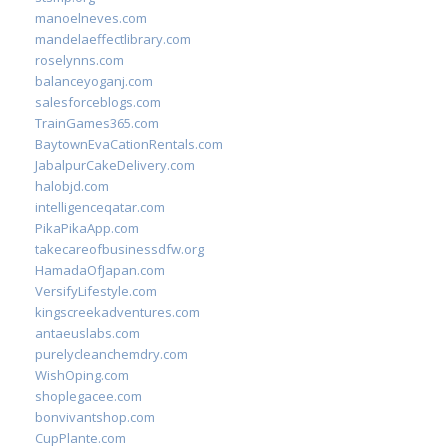
manoelneves.com
mandelaeffectlibrary.com
roselynns.com
balanceyoganj.com
salesforceblogs.com
TrainGames365.com
BaytownEvaCationRentals.com
JabalpurCakeDelivery.com
halobjd.com
intelligenceqatar.com
PikaPikaApp.com
takecareofbusinessdfw.org
HamadaOfJapan.com
VersifyLifestyle.com
kingscreekadventures.com
antaeuslabs.com
purelycleanchemdry.com
WishOping.com
shoplegacee.com
bonvivantshop.com
CupPlante.com