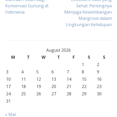
Post
Konservasi Gunung di
Sehat: Pentingnya
Indonesia
Menjaga Keseimbangan
navigation
Mangrove dalam
Lingkungan Kehidupan
August 2026
M
T
W
T
F
S
S
1
2
3
4
5
6
7
8
9
10
11
12
13
14
15
16
17
18
19
20
21
22
23
24
25
26
27
28
29
30
31
« Mar