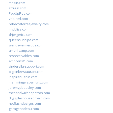
mpzin.com
stcreal.com
PopUpFlea.com
valueml.com
rebeccatorresjewelry.com
jmpbliss.com
drjorgerico.com
queensushipa.com
wendyweimerdds.com
ameri-camp.com
hrsreceivables.com
empconst1.com
cinderella-support.com
bigpinkrestaurant.com
inspirehuahin.com
memmingerspainting.com
jeremypbeasley.com
thesandwichdepotcos.com
drgiggleshouseofpain.com
hotflashdesigns.com
garagenadeau.com