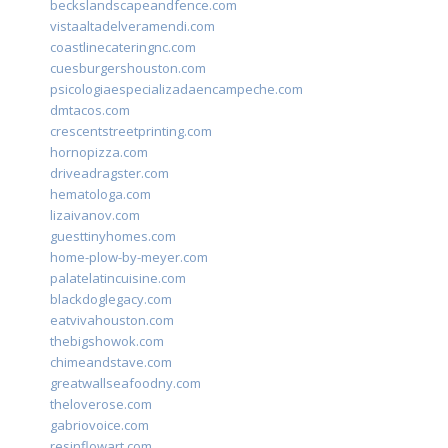
beckslandscapeandfence.com
vistaaltadelveramendi.com
coastlinecateringnc.com
cuesburgershouston.com
psicologiaespecializadaencampeche.com
dmtacos.com
crescentstreetprinting.com
hornopizza.com
driveadragster.com
hematologa.com
lizaivanov.com
guesttinyhomes.com
home-plow-by-meyer.com
palatelatincuisine.com
blackdoglegacy.com
eatvivahouston.com
thebigshowok.com
chimeandstave.com
greatwallseafoodny.com
theloverose.com
gabriovoice.com
resinflowart.com