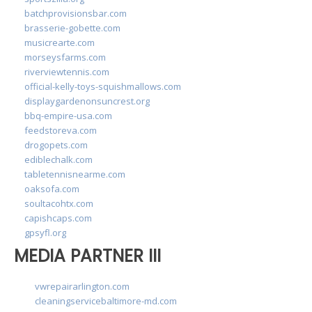
batchprovisionsbar.com
brasserie-gobette.com
musicrearte.com
morseysfarms.com
riverviewtennis.com
official-kelly-toys-squishmallows.com
displaygardenonsuncrest.org
bbq-empire-usa.com
feedstoreva.com
drogopets.com
ediblechalk.com
tabletennisnearme.com
oaksofa.com
soultacohtx.com
capishcaps.com
gpsyfl.org
MEDIA PARTNER III
vwrepairarlington.com
cleaningservicebaltimore-md.com