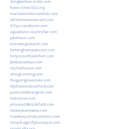
donglaishun-order.com
fiamc-rome2022.org
mariceworldessentials.com
lafisheriarestaurant.com
915jazzandmore.com
aguadulce-countryfair.com
jakehovis.com
bosswingsduluth.com
birminghamautocare.com
tonyscountrykitchen.com
jbellasnailspa.com
mychaihouse.com
alvisgrooming.com
thegeorginaestate.com
blythewoodseafood.com
paolosdelibangkok.com
bobacove.com
phoone24brookfield.com
mickeybarmama.com
roadwayconstructioninc.com
shopdragonflyboutique.com
sportszilla.org