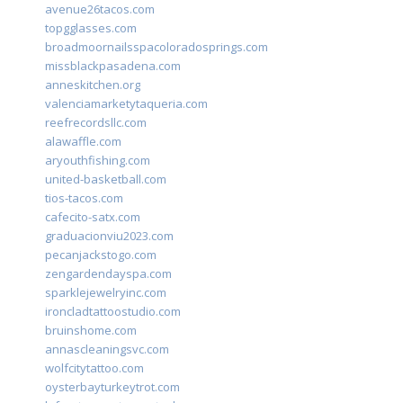
avenue26tacos.com
topgglasses.com
broadmoornailsspacoloradosprings.com
missblackpasadena.com
anneskitchen.org
valenciamarketytaqueria.com
reefrecordsllc.com
alawaffle.com
aryouthfishing.com
united-basketball.com
tios-tacos.com
cafecito-satx.com
graduacionviu2023.com
pecanjackstogo.com
zengardendayspa.com
sparklejewelryinc.com
ironcladtattoostudio.com
bruinshome.com
annascleaningsvc.com
wolfcitytattoo.com
oysterbayturkeytrot.com