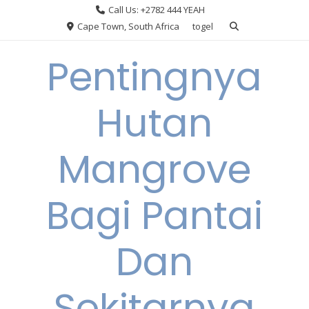
Skip
Call Us: +2782 444 YEAH
to
Cape Town, South Africa
togel
content
Pentingnya
Hutan
Mangrove
Bagi Pantai
Dan
Sekitarnya