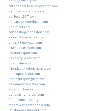
happypawspl.com
callahansautoservicecenter.com
georgiascornermarket.com
perfectfit24-7.com
portugalprivatedriver.com
von-racer.com
coffeeshopcharleston.com
salon104mainstreet.com
alkaspringswater.com
318mainstreet8h.com
lovenailsspari.com
oakberry-kuwait.com
quartzliterary.com
friendsofbroderickpark.com
studiopiattellina.com
jannagrillspringfield.com
fujiyamacharleston.com
elpatronchardon.com
donglaishun-order.com
fiamc-rome2022.org
mariceworldessentials.com
lafisheriarestaurant.com