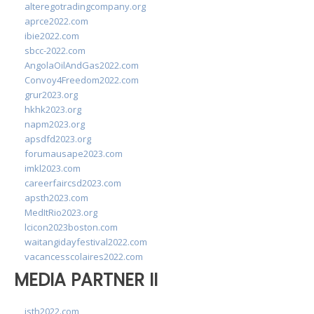
alteregotradingcompany.org
aprce2022.com
ibie2022.com
sbcc-2022.com
AngolaOilAndGas2022.com
Convoy4Freedom2022.com
grur2023.org
hkhk2023.org
napm2023.org
apsdfd2023.org
forumausape2023.com
imkl2023.com
careerfaircsd2023.com
apsth2023.com
MedItRio2023.org
lcicon2023boston.com
waitangidayfestival2022.com
vacancesscolaires2022.com
MEDIA PARTNER II
isth2022.com