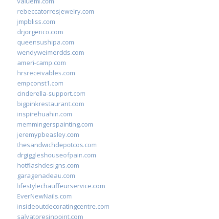
valueml.com
rebeccatorresjewelry.com
jmpbliss.com
drjorgerico.com
queensushipa.com
wendyweimerdds.com
ameri-camp.com
hrsreceivables.com
empconst1.com
cinderella-support.com
bigpinkrestaurant.com
inspirehuahin.com
memmingerspainting.com
jeremypbeasley.com
thesandwichdepotcos.com
drgiggleshouseofpain.com
hotflashdesigns.com
garagenadeau.com
lifestylechauffeurservice.com
EverNewNails.com
insideoutdecoratingcentre.com
salvatoresinpoint.com