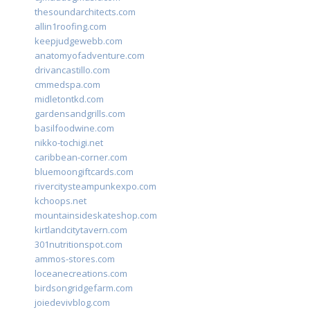
thesoundarchitects.com
allin1roofing.com
keepjudgewebb.com
anatomyofadventure.com
drivancastillo.com
cmmedspa.com
midletontkd.com
gardensandgrills.com
basilfoodwine.com
nikko-tochigi.net
caribbean-corner.com
bluemoongiftcards.com
rivercitysteampunkexpo.com
kchoops.net
mountainsideskateshop.com
kirtlandcitytavern.com
301nutritionspot.com
ammos-stores.com
loceanecreations.com
birdsongridgefarm.com
joiedevivblog.com