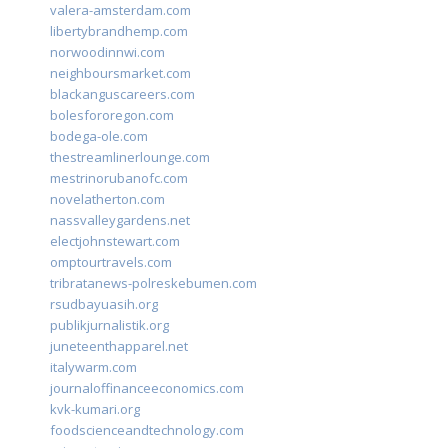
valera-amsterdam.com
libertybrandhemp.com
norwoodinnwi.com
neighboursmarket.com
blackanguscareers.com
bolesfororegon.com
bodega-ole.com
thestreamlinerlounge.com
mestrinorubanofc.com
novelatherton.com
nassvalleygardens.net
electjohnstewart.com
omptourtravels.com
tribratanews-polreskebumen.com
rsudbayuasih.org
publikjurnalistik.org
juneteenthapparel.net
italywarm.com
journaloffinanceeconomics.com
kvk-kumari.org
foodscienceandtechnology.com