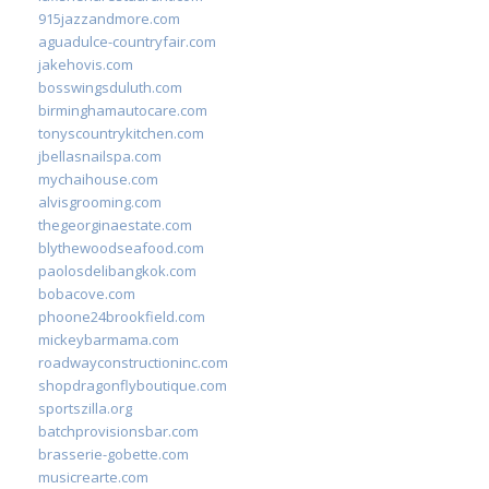
915jazzandmore.com
aguadulce-countryfair.com
jakehovis.com
bosswingsduluth.com
birminghamautocare.com
tonyscountrykitchen.com
jbellasnailspa.com
mychaihouse.com
alvisgrooming.com
thegeorginaestate.com
blythewoodseafood.com
paolosdelibangkok.com
bobacove.com
phoone24brookfield.com
mickeybarmama.com
roadwayconstructioninc.com
shopdragonflyboutique.com
sportszilla.org
batchprovisionsbar.com
brasserie-gobette.com
musicrearte.com