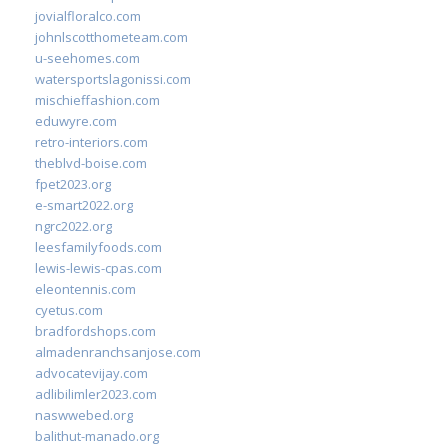
jovialfloralco.com
johnlscotthometeam.com
u-seehomes.com
watersportslagonissi.com
mischieffashion.com
eduwyre.com
retro-interiors.com
theblvd-boise.com
fpet2023.org
e-smart2022.org
ngrc2022.org
leesfamilyfoods.com
lewis-lewis-cpas.com
eleontennis.com
cyetus.com
bradfordshops.com
almadenranchsanjose.com
advocatevijay.com
adlibilimler2023.com
naswwebed.org
balithut-manado.org