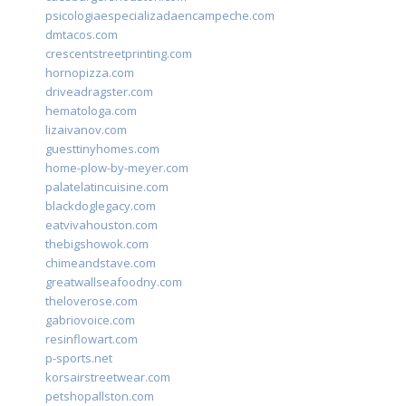
psicologiaespecializadaencampeche.com
dmtacos.com
crescentstreetprinting.com
hornopizza.com
driveadragster.com
hematologa.com
lizaivanov.com
guesttinyhomes.com
home-plow-by-meyer.com
palatelatincuisine.com
blackdoglegacy.com
eatvivahouston.com
thebigshowok.com
chimeandstave.com
greatwallseafoodny.com
theloverose.com
gabriovoice.com
resinflowart.com
p-sports.net
korsairstreetwear.com
petshopallston.com