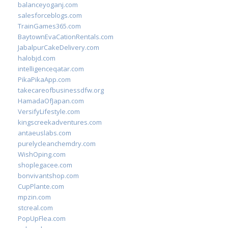
balanceyoganj.com
salesforceblogs.com
TrainGames365.com
BaytownEvaCationRentals.com
JabalpurCakeDelivery.com
halobjd.com
intelligenceqatar.com
PikaPikaApp.com
takecareofbusinessdfw.org
HamadaOfJapan.com
VersifyLifestyle.com
kingscreekadventures.com
antaeuslabs.com
purelycleanchemdry.com
WishOping.com
shoplegacee.com
bonvivantshop.com
CupPlante.com
mpzin.com
stcreal.com
PopUpFlea.com