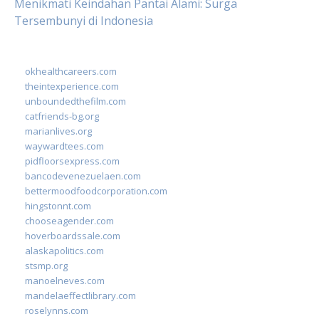
Menikmati Keindahan Pantai Alami: Surga
Tersembunyi di Indonesia
okhealthcareers.com
theintexperience.com
unboundedthefilm.com
catfriends-bg.org
marianlives.org
waywardtees.com
pidfloorsexpress.com
bancodevenezuelaen.com
bettermoodfoodcorporation.com
hingstonnt.com
chooseagender.com
hoverboardssale.com
alaskapolitics.com
stsmp.org
manoelneves.com
mandelaeffectlibrary.com
roselynns.com