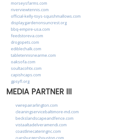
morseysfarms.com
riverviewtennis.com
official-kelly-toys-squishmallows.com
displaygardenonsuncrest.org
bbq-empire-usa.com
feedstoreva.com
drogopets.com
ediblechalk.com
tabletennisnearme.com
oaksofa.com
soultacohtx.com
capishcaps.com
gpsyfl.org
MEDIA PARTNER III
vwrepairarlington.com
cleaningservicebaltimore-md.com
beckslandscapeandfence.com
vistaaltadelveramendi.com
coastlinecateringnc.com
cuesburgershouston.com