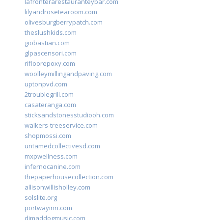
lafronterarestauranteybar.com
lilyandrosetearoom.com
olivesburgberrypatch.com
theslushkids.com
giobastian.com
glpascensori.com
rifloorepoxy.com
woolleymillingandpaving.com
uptonpvd.com
2troublegrill.com
casateranga.com
sticksandstonesstudiooh.com
walkers-treeservice.com
shopmossi.com
untamedcollectivesd.com
mxpwellness.com
infernocanine.com
thepaperhousecollection.com
allisonwillisholley.com
solslite.org
portwayinn.com
djmaddogmusic.com