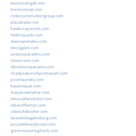
bennusehgall.com
tsecincinnati.com
roderconstructiongroup.com
plazabatai.com
hawkscayresort.com
hellonquads.com
diarioanimales.com
decogaleri.com
unavozparadios.com
shoes-vert.com
elbotanicopanama.com
shadyoaksrockportrvpark.com
jccoinlaundry.com
kautorepair.com
marjaeswinebar.com
elmazatlanclinton.com
ideacoffeenyc.com
odieschillicothe.com
lacantinitagalesburg.com
pizzadeliverybristol.com
greenstarsmogcheck.com