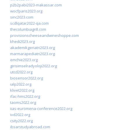
p2b2pabi2023-makassar.com
wocfparis2023.org
sinc2023.com
scdlqatar2022-qa.com
thecolumbiagrill.com
provisionscheeseandwineshoppe.com
khedi2023.org
akademikgeriatri2023.org
marmarapediatri2023.org
emchie2023.org
girisimselradyoloji2022.org
utcd2022.org
biosensor2022.org
ialp2022.org
klivet2022.org
ifac-hms2022.org
taoms2022.org
iias-euromena-conference2022.org
ivd2022.org
csity2022.org
ibsarstudyabroad.com