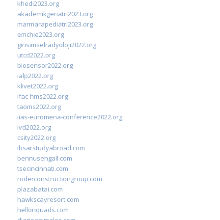
khedi2023.org
akademikgeriatri2023.org
marmarapediatri2023.org
emchie2023.org
girisimselradyoloji2022.org
utcd2022.org
biosensor2022.org
ialp2022.org
klivet2022.org
ifac-hms2022.org
taoms2022.org
iias-euromena-conference2022.org
ivd2022.org
csity2022.org
ibsarstudyabroad.com
bennusehgall.com
tsecincinnati.com
roderconstructiongroup.com
plazabatai.com
hawkscayresort.com
hellonquads.com
diarioanimales.com