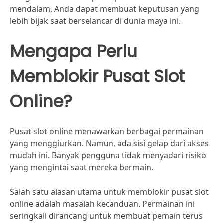
mendalam, Anda dapat membuat keputusan yang
lebih bijak saat berselancar di dunia maya ini.
Mengapa Perlu
Memblokir Pusat Slot
Online?
Pusat slot online menawarkan berbagai permainan
yang menggiurkan. Namun, ada sisi gelap dari akses
mudah ini. Banyak pengguna tidak menyadari risiko
yang mengintai saat mereka bermain.
Salah satu alasan utama untuk memblokir pusat slot
online adalah masalah kecanduan. Permainan ini
seringkali dirancang untuk membuat pemain terus