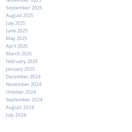
November 2025
September 2025
August 2025
July 2025
June 2025
May 2025
April 2025
March 2025
February 2025
January 2025
December 2024
November 2024
October 2024
September 2024
August 2024
July 2024