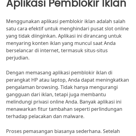
Aplikasi Pemblokir Iklan
Menggunakan aplikasi pemblokir iklan adalah salah
satu cara efektif untuk menghindari pusat slot online
yang tidak diinginkan. Aplikasi ini dirancang untuk
menyaring konten iklan yang muncul saat Anda
berselancar di internet, termasuk situs-situs
perjudian.
Dengan memasang aplikasi pemblokir iklan di
perangkat HP atau laptop, Anda dapat meningkatkan
pengalaman browsing. Tidak hanya mengurangi
gangguan dari iklan, tetapi juga membantu
melindungi privasi online Anda. Banyak aplikasi ini
menawarkan fitur tambahan seperti perlindungan
terhadap pelacakan dan malware.
Proses pemasangan biasanya sederhana. Setelah