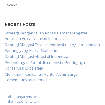
Search
for:
Recent Posts
Strategi Pengendalian Abrasi Pantai: Mengatasi
Ancaman Erosi Tanah di Indonesia
Strategi Mitigasi Erosi di Indonesia: Langkah-Langkah
Penting yang Perlu Dilakukan
Strategi Mitigasi Abrasi di Indonesia
Perlindungan Pantai di Indonesia: Pentingnya
Konservasi Ekosistem
Menikmati Keindahan Pantai Alami: Surga
Tersembunyi di Indonesia
okhealthcareers.com
theintexperience.com