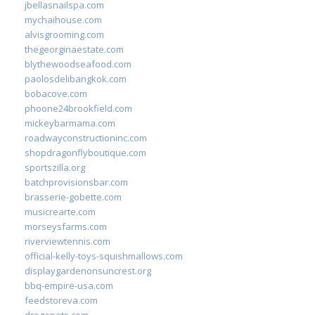
jbellasnailspa.com
mychaihouse.com
alvisgrooming.com
thegeorginaestate.com
blythewoodseafood.com
paolosdelibangkok.com
bobacove.com
phoone24brookfield.com
mickeybarmama.com
roadwayconstructioninc.com
shopdragonflyboutique.com
sportszilla.org
batchprovisionsbar.com
brasserie-gobette.com
musicrearte.com
morseysfarms.com
riverviewtennis.com
official-kelly-toys-squishmallows.com
displaygardenonsuncrest.org
bbq-empire-usa.com
feedstoreva.com
drogopets.com