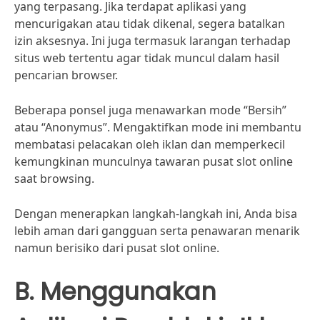
yang terpasang. Jika terdapat aplikasi yang
mencurigakan atau tidak dikenal, segera batalkan
izin aksesnya. Ini juga termasuk larangan terhadap
situs web tertentu agar tidak muncul dalam hasil
pencarian browser.
Beberapa ponsel juga menawarkan mode “Bersih”
atau “Anonymus”. Mengaktifkan mode ini membantu
membatasi pelacakan oleh iklan dan memperkecil
kemungkinan munculnya tawaran pusat slot online
saat browsing.
Dengan menerapkan langkah-langkah ini, Anda bisa
lebih aman dari gangguan serta penawaran menarik
namun berisiko dari pusat slot online.
B. Menggunakan