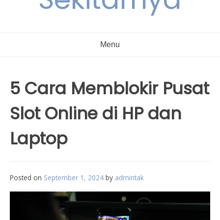
Menu
5 Cara Memblokir Pusat
Slot Online di HP dan
Laptop
Posted on
September 1, 2024
by
admintak