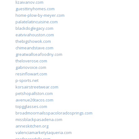
lizaivanov.com
guesttinyhomes.com
home-plow-by-meyer.com
palatelatincuisine.com
blackdoglegacy.com
eatvivahouston.com
thebigshowok.com
chimeandstave.com
greatwallseafoodny.com
theloverose.com
gabriovoice.com
resinflowart.com
p-sports.net
korsairstreetwear.com
petshopallston.com
avenue26tacos.com
topgglasses.com
broadmoornailsspacoloradosprings.com
missblackpasadena.com
anneskitchen.org
valenciamarketytaqueria.com