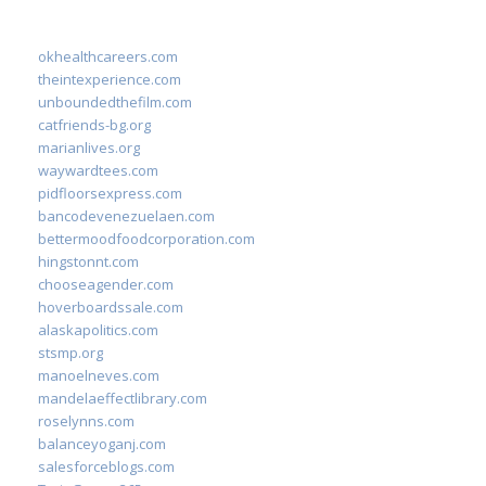
okhealthcareers.com
theintexperience.com
unboundedthefilm.com
catfriends-bg.org
marianlives.org
waywardtees.com
pidfloorsexpress.com
bancodevenezuelaen.com
bettermoodfoodcorporation.com
hingstonnt.com
chooseagender.com
hoverboardssale.com
alaskapolitics.com
stsmp.org
manoelneves.com
mandelaeffectlibrary.com
roselynns.com
balanceyoganj.com
salesforceblogs.com