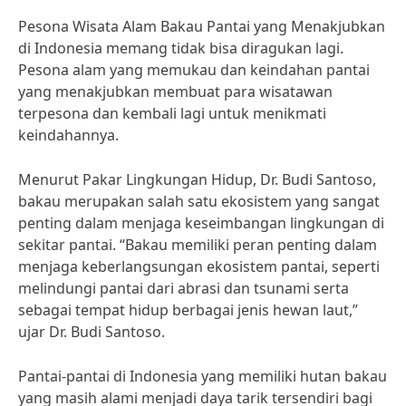
Pesona Wisata Alam Bakau Pantai yang Menakjubkan
di Indonesia memang tidak bisa diragukan lagi.
Pesona alam yang memukau dan keindahan pantai
yang menakjubkan membuat para wisatawan
terpesona dan kembali lagi untuk menikmati
keindahannya.
Menurut Pakar Lingkungan Hidup, Dr. Budi Santoso,
bakau merupakan salah satu ekosistem yang sangat
penting dalam menjaga keseimbangan lingkungan di
sekitar pantai. “Bakau memiliki peran penting dalam
menjaga keberlangsungan ekosistem pantai, seperti
melindungi pantai dari abrasi dan tsunami serta
sebagai tempat hidup berbagai jenis hewan laut,”
ujar Dr. Budi Santoso.
Pantai-pantai di Indonesia yang memiliki hutan bakau
yang masih alami menjadi daya tarik tersendiri bagi