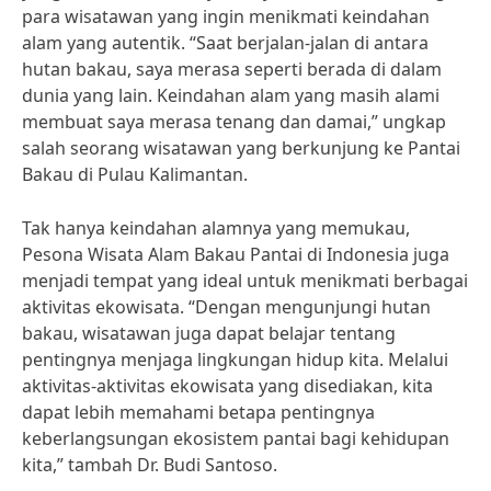
para wisatawan yang ingin menikmati keindahan
alam yang autentik. “Saat berjalan-jalan di antara
hutan bakau, saya merasa seperti berada di dalam
dunia yang lain. Keindahan alam yang masih alami
membuat saya merasa tenang dan damai,” ungkap
salah seorang wisatawan yang berkunjung ke Pantai
Bakau di Pulau Kalimantan.
Tak hanya keindahan alamnya yang memukau,
Pesona Wisata Alam Bakau Pantai di Indonesia juga
menjadi tempat yang ideal untuk menikmati berbagai
aktivitas ekowisata. “Dengan mengunjungi hutan
bakau, wisatawan juga dapat belajar tentang
pentingnya menjaga lingkungan hidup kita. Melalui
aktivitas-aktivitas ekowisata yang disediakan, kita
dapat lebih memahami betapa pentingnya
keberlangsungan ekosistem pantai bagi kehidupan
kita,” tambah Dr. Budi Santoso.