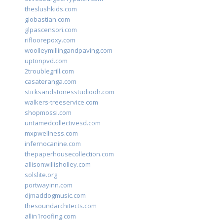
theslushkids.com
giobastian.com
glpascensori.com
rifloorepoxy.com
woolleymillingandpaving.com
uptonpvd.com
2troublegrill.com
casateranga.com
sticksandstonesstudiooh.com
walkers-treeservice.com
shopmossi.com
untamedcollectivesd.com
mxpwellness.com
infernocanine.com
thepaperhousecollection.com
allisonwillisholley.com
solslite.org
portwayinn.com
djmaddogmusic.com
thesoundarchitects.com
allin1roofing.com