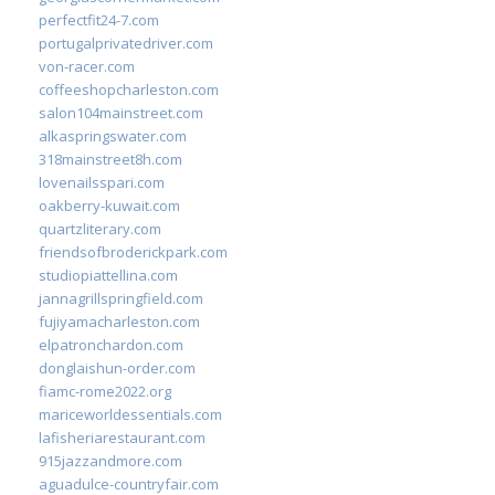
perfectfit24-7.com
portugalprivatedriver.com
von-racer.com
coffeeshopcharleston.com
salon104mainstreet.com
alkaspringswater.com
318mainstreet8h.com
lovenailsspari.com
oakberry-kuwait.com
quartzliterary.com
friendsofbroderickpark.com
studiopiattellina.com
jannagrillspringfield.com
fujiyamacharleston.com
elpatronchardon.com
donglaishun-order.com
fiamc-rome2022.org
mariceworldessentials.com
lafisheriarestaurant.com
915jazzandmore.com
aguadulce-countryfair.com