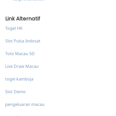
Link Alternatif
Togel HK
Slot Pulsa Indosat
Toto Macau 5D
Live Draw Macau
togel kamboja
Slot Demo
pengeluaran macau