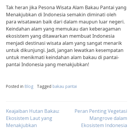
Tak heran jika Pesona Wisata Alam Bakau Pantai yang
Menakjubkan di Indonesia semakin diminati oleh
para wisatawan baik dari dalam maupun luar negeri.
Keindahan alam yang memukau dan keberagaman
ekosistem yang ditawarkan membuat Indonesia
menjadi destinasi wisata alam yang sangat menarik
untuk dikunjungi. Jadi, jangan lewatkan kesempatan
untuk menikmati keindahan alam bakau di pantai-
pantai Indonesia yang menakjubkan!
Posted in
Blog
Tagged
bakau pantai
Post
Keajaiban Hutan Bakau:
Peran Penting Vegetasi
Ekosistem Laut yang
Mangrove dalam
Menakjubkan
Ekosistem Indonesia
navigation