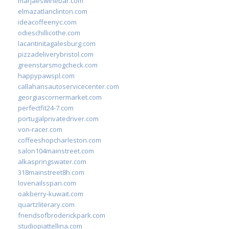
marjaeswinebar.com
elmazatlanclinton.com
ideacoffeenyc.com
odieschillicothe.com
lacantinitagalesburg.com
pizzadeliverybristol.com
greenstarsmogcheck.com
happypawspl.com
callahansautoservicecenter.com
georgiascornermarket.com
perfectfit24-7.com
portugalprivatedriver.com
von-racer.com
coffeeshopcharleston.com
salon104mainstreet.com
alkaspringswater.com
318mainstreet8h.com
lovenailsspari.com
oakberry-kuwait.com
quartzliterary.com
friendsofbroderickpark.com
studiopiattellina.com