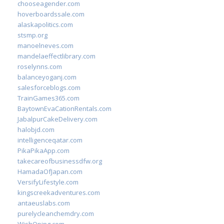
chooseagender.com
hoverboardssale.com
alaskapolitics.com
stsmp.org
manoelneves.com
mandelaeffectlibrary.com
roselynns.com
balanceyoganj.com
salesforceblogs.com
TrainGames365.com
BaytownEvaCationRentals.com
JabalpurCakeDelivery.com
halobjd.com
intelligenceqatar.com
PikaPikaApp.com
takecareofbusinessdfw.org
HamadaOfJapan.com
VersifyLifestyle.com
kingscreekadventures.com
antaeuslabs.com
purelycleanchemdry.com