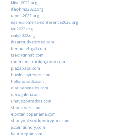
klivet2022.org
ifac-hms2022.org
taoms2022.org
iias-euromena-conference2022.org
ivd2022.org
csity2022.org
ibsarstudyabroad.com
bennusehgall.com
tsecincinnati.com
roderconstructiongroup.com
plazabatai.com
hawkscayresort.com
hellonquads.com
diarioanimales.com
decogaleri.com
unavozparadios.com
shoes-vert.com
elbotanicopanama.com
shadyoaksrockportrvpark.com
jccoinlaundry.com
kautorepair.com