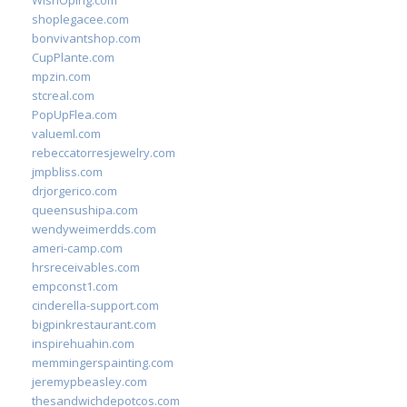
WishOping.com
shoplegacee.com
bonvivantshop.com
CupPlante.com
mpzin.com
stcreal.com
PopUpFlea.com
valueml.com
rebeccatorresjewelry.com
jmpbliss.com
drjorgerico.com
queensushipa.com
wendyweimerdds.com
ameri-camp.com
hrsreceivables.com
empconst1.com
cinderella-support.com
bigpinkrestaurant.com
inspirehuahin.com
memmingerspainting.com
jeremypbeasley.com
thesandwichdepotcos.com