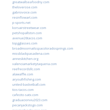
greatwallseafoodny.com
theloverose.com
gabriovoice.com
resinflowart.com
p-sports.net
korsairstreetwear.com
petshopallston.com
avenue26tacos.com
topgglasses.com
broadmoornailsspacoloradosprings.com
missblackpasadena.com
anneskitchen.org
valenciamarketytaqueria.com
reefrecordsllc.com
alawaffle.com
aryouthfishing.com
united-basketball.com
tios-tacos.com
cafecito-satx.com
graduacionviu2023.com
pecanjackstogo.com