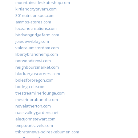
mountainsideskateshop.com
kirtlandcitytavern.com
301nutritionspot.com
ammos-stores.com
loceanecreations.com
birdsongridgefarm.com
joiedevivblog.com
valera-amsterdam.com
libertybrandhemp.com
norwoodinnwi.com
neighboursmarket.com
blackanguscareers.com
bolesfororegon.com
bodega-ole.com
thestreamlinerlounge.com
mestrinorubanofc.com
novelatherton.com
nassvalleygardens.net
electjohnstewart.com
omptourtravels.com
tribratanews-polreskebumen.com