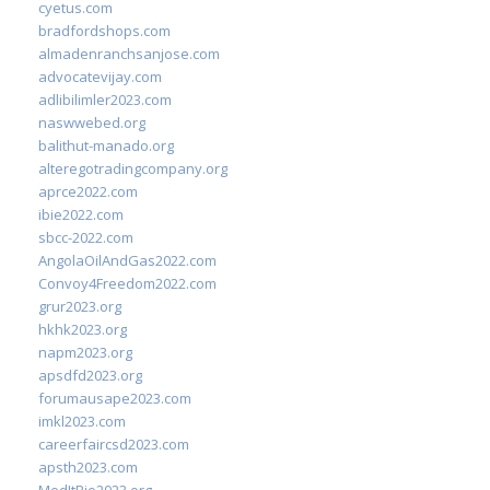
cyetus.com
bradfordshops.com
almadenranchsanjose.com
advocatevijay.com
adlibilimler2023.com
naswwebed.org
balithut-manado.org
alteregotradingcompany.org
aprce2022.com
ibie2022.com
sbcc-2022.com
AngolaOilAndGas2022.com
Convoy4Freedom2022.com
grur2023.org
hkhk2023.org
napm2023.org
apsdfd2023.org
forumausape2023.com
imkl2023.com
careerfaircsd2023.com
apsth2023.com