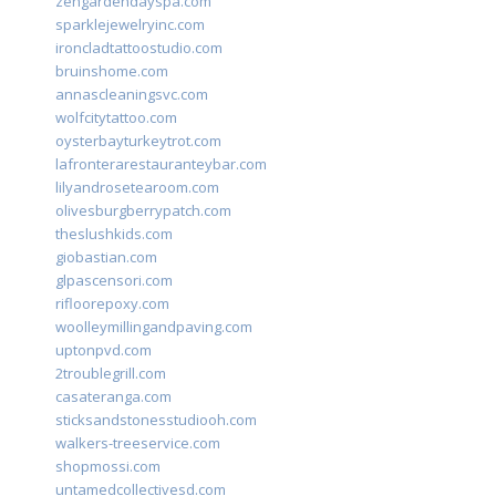
zengardendayspa.com
sparklejewelryinc.com
ironcladtattoostudio.com
bruinshome.com
annascleaningsvc.com
wolfcitytattoo.com
oysterbayturkeytrot.com
lafronterarestauranteybar.com
lilyandrosetearoom.com
olivesburgberrypatch.com
theslushkids.com
giobastian.com
glpascensori.com
rifloorepoxy.com
woolleymillingandpaving.com
uptonpvd.com
2troublegrill.com
casateranga.com
sticksandstonesstudiooh.com
walkers-treeservice.com
shopmossi.com
untamedcollectivesd.com