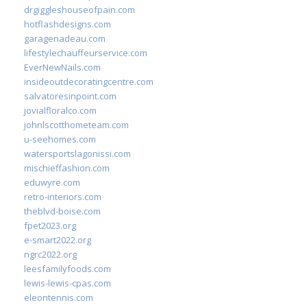
drgiggleshouseofpain.com
hotflashdesigns.com
garagenadeau.com
lifestylechauffeurservice.com
EverNewNails.com
insideoutdecoratingcentre.com
salvatoresinpoint.com
jovialfloralco.com
johnlscotthometeam.com
u-seehomes.com
watersportslagonissi.com
mischieffashion.com
eduwyre.com
retro-interiors.com
theblvd-boise.com
fpet2023.org
e-smart2022.org
ngrc2022.org
leesfamilyfoods.com
lewis-lewis-cpas.com
eleontennis.com