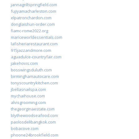
jannagrillspringfield.com
fujiyamacharleston.com
elpatronchardon.com
donglaishun-order.com
fiamc-rome2022.org
mariceworldessentials.com
lafisheriarestaurant.com
915jazzandmore.com
aguadulce-countryfair.com
jakehovis.com
bosswingsduluth.com
birminghamautocare.com
tonyscountrykitchen.com
jbellasnailspa.com
mychaihouse.com
alvisgrooming.com
thegeorginaestate.com
blythewoodseafood.com
paolosdelibangkok.com
bobacove.com
phoone24brookfield.com