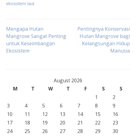
ekosistem laut
Post
Mengapa Hutan
Pentingnya Konservasi
Mangrove Sangat Penting
Hutan Mangrove bagi
untuk Keseimbangan
Kelangsungan Hidup
navigation
Ekosistem
Manusia
August 2026
M
T
W
T
F
S
S
1
2
3
4
5
6
7
8
9
10
11
12
13
14
15
16
17
18
19
20
21
22
23
24
25
26
27
28
29
30