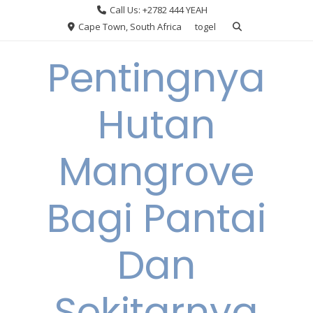
Skip
Call Us: +2782 444 YEAH
to
Cape Town, South Africa
togel
content
Pentingnya
Hutan
Mangrove
Bagi Pantai
Dan
Sekitarnya