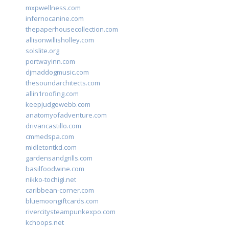
mxpwellness.com
infernocanine.com
thepaperhousecollection.com
allisonwillisholley.com
solslite.org
portwayinn.com
djmaddogmusic.com
thesoundarchitects.com
allin1roofing.com
keepjudgewebb.com
anatomyofadventure.com
drivancastillo.com
cmmedspa.com
midletontkd.com
gardensandgrills.com
basilfoodwine.com
nikko-tochigi.net
caribbean-corner.com
bluemoongiftcards.com
rivercitysteampunkexpo.com
kchoops.net