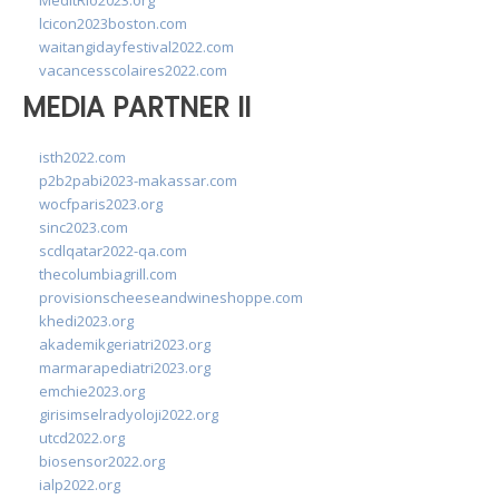
MedItRio2023.org
lcicon2023boston.com
waitangidayfestival2022.com
vacancesscolaires2022.com
MEDIA PARTNER II
isth2022.com
p2b2pabi2023-makassar.com
wocfparis2023.org
sinc2023.com
scdlqatar2022-qa.com
thecolumbiagrill.com
provisionscheeseandwineshoppe.com
khedi2023.org
akademikgeriatri2023.org
marmarapediatri2023.org
emchie2023.org
girisimselradyoloji2022.org
utcd2022.org
biosensor2022.org
ialp2022.org