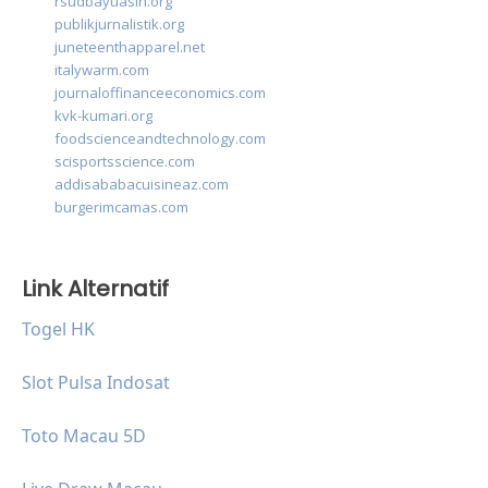
rsudbayuasih.org
publikjurnalistik.org
juneteenthapparel.net
italywarm.com
journaloffinanceeconomics.com
kvk-kumari.org
foodscienceandtechnology.com
scisportsscience.com
addisababacuisineaz.com
burgerimcamas.com
Link Alternatif
Togel HK
Slot Pulsa Indosat
Toto Macau 5D