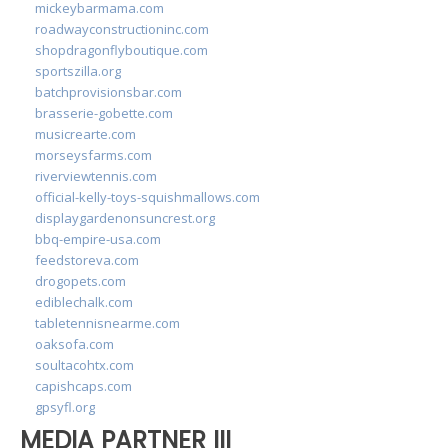
mickeybarmama.com
roadwayconstructioninc.com
shopdragonflyboutique.com
sportszilla.org
batchprovisionsbar.com
brasserie-gobette.com
musicrearte.com
morseysfarms.com
riverviewtennis.com
official-kelly-toys-squishmallows.com
displaygardenonsuncrest.org
bbq-empire-usa.com
feedstoreva.com
drogopets.com
ediblechalk.com
tabletennisnearme.com
oaksofa.com
soultacohtx.com
capishcaps.com
gpsyfl.org
MEDIA PARTNER III