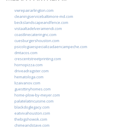
vwrepairarlington.com
cleaningservicebaltimore-md.com
beckslandscapeandfence.com
vistaaltadelveramendi.com
coastlinecateringnc.com
cuesburgershouston.com
psicologiaespecializadaencampeche.com
dmtacos.com
crescentstreetprinting.com
hornopizza.com
driveadragster.com
hematologa.com
lizaivanov.com
guesttinyhomes.com
home-plow-by-meyer.com
palatelatincuisine.com
blackdoglegacy.com
eatvivahouston.com
thebigshowok.com
chimeandstave.com